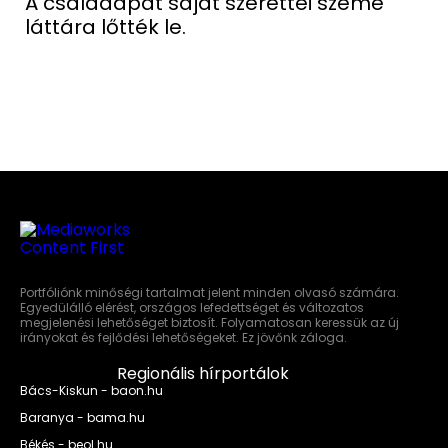
A családapát saját szerettei szeme
láttára lőtték le.
Portfóliónk minőségi tartalmat jelent minden olvasó számára.
Egyedülálló elérést, országos lefedettséget és változatos
megjelenési lehetőséget biztosít. Folyamatosan keressük az új
irányokat és fejlődési lehetőségeket. Ez jövőnk záloga.
Regionális hírportálok
Bács-Kiskun - baon.hu
Baranya - bama.hu
Békés - beol.hu