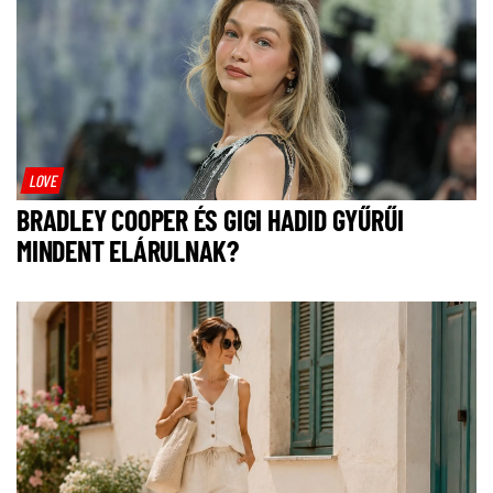
LOVE
BRADLEY COOPER ÉS GIGI HADID GYŰRŰI
MINDENT ELÁRULNAK?