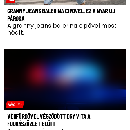
GRANNY JEANS BALERINA CIPŐVEL, EZ A NYÁR ÚJ
PÁROSA
A granny jeans balerina cipővel most
hódít.
NÍNÓ
18+
VÉRFÜRDŐVEL VÉGZŐDÖTT EGY VITA A
FODRÁSZÜZLET ELŐTT