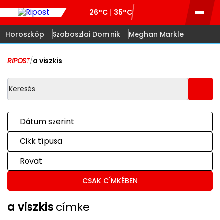
26°C
35°C
Horoszkóp
Szoboszlai Dominik
Meghan Markle
RIPOST
/
a viszkis
Dátum szerint
Cikk típusa
Rovat
CSAK CÍMKÉBEN
a viszkis
címke