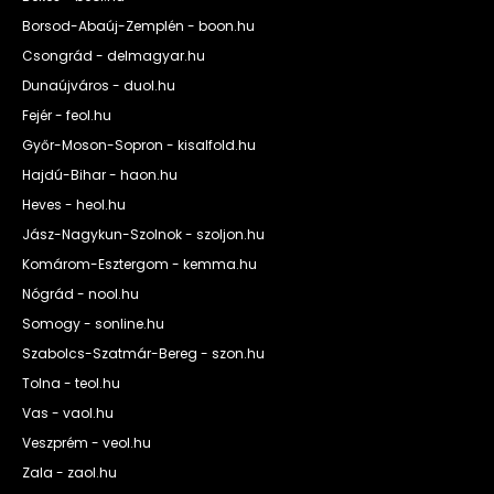
Borsod-Abaúj-Zemplén - boon.hu
Csongrád - delmagyar.hu
Dunaújváros - duol.hu
Fejér - feol.hu
Győr-Moson-Sopron - kisalfold.hu
Hajdú-Bihar - haon.hu
Heves - heol.hu
Jász-Nagykun-Szolnok - szoljon.hu
Komárom-Esztergom - kemma.hu
Nógrád - nool.hu
Somogy - sonline.hu
Szabolcs-Szatmár-Bereg - szon.hu
Tolna - teol.hu
Vas - vaol.hu
Veszprém - veol.hu
Zala - zaol.hu