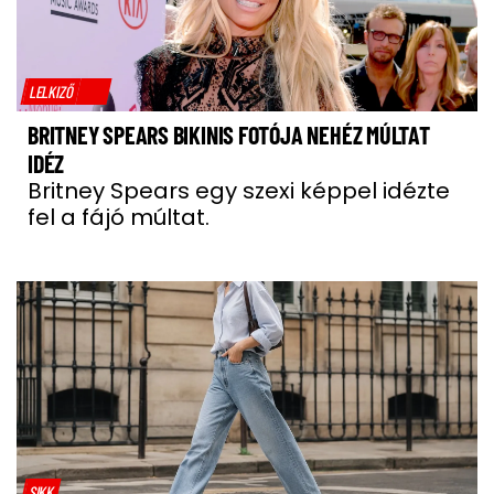
LELKIZŐ
BRITNEY SPEARS BIKINIS FOTÓJA NEHÉZ MÚLTAT
IDÉZ
Britney Spears egy szexi képpel idézte
fel a fájó múltat.
SIKK