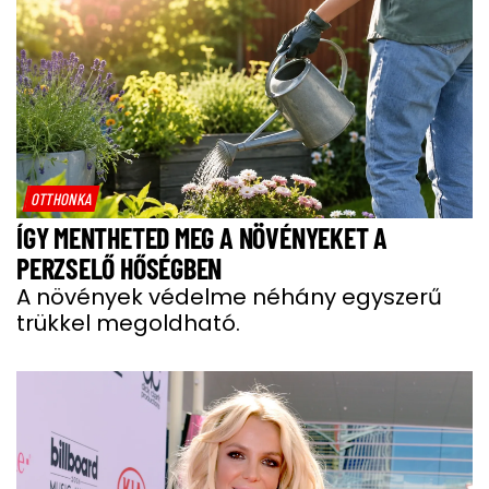
OTTHONKA
ÍGY MENTHETED MEG A NÖVÉNYEKET A
PERZSELŐ HŐSÉGBEN
A növények védelme néhány egyszerű
trükkel megoldható.