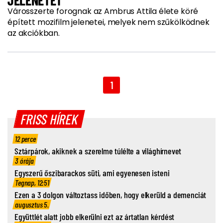
Városszerte forognak az Ambrus Attila élete köré
épített mozifilm jelenetei, melyek nem szűkölködnek
az akciókban.
1
FRISS HÍREK
12 perce
Sztárpárok, akiknek a szerelme túlélte a világhírnevet
3 órája
Egyszerű őszibarackos süti, ami egyenesen isteni
Tegnap, 12:51
Ezen a 3 dolgon változtass időben, hogy elkerüld a demenciát
augusztus 5.
Együttlét alatt jobb elkerülni ezt az ártatlan kérdést