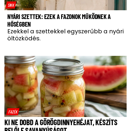
SIKK
NYÁRI SZETTEK: EZEK A FAZONOK MŰKÖDNEK A
HŐSÉGBEN
Ezekkel a szettekkel egyszerűbb a nyári
öltözködés.
FAZÉK
KI NE DOBD A GÖRÖGDINNYEHÉJAT, KÉSZÍTS
BELŐLE SAVANYÚSÁGOT