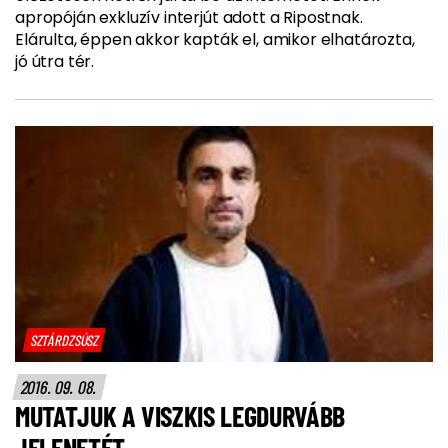
apropóján exkluzív interjút adott a Ripostnak.
Elárulta, éppen akkor kapták el, amikor elhatározta,
jó útra tér.
SZTÁRDZSÚSZ
2016. 09. 08.
MUTATJUK A VISZKIS LEGDURVÁBB
JELENETÉT