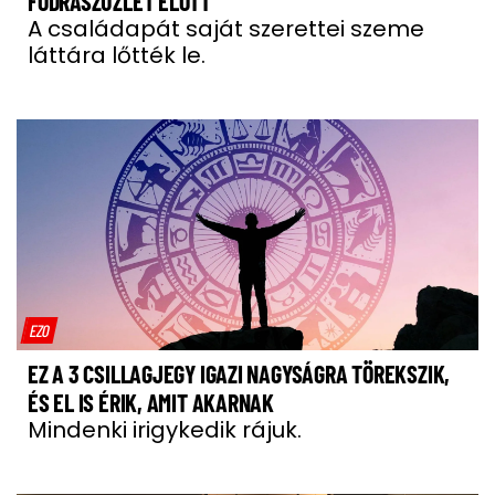
FODRÁSZÜZLET ELŐTT
A családapát saját szerettei szeme
láttára lőtték le.
EZO
EZ A 3 CSILLAGJEGY IGAZI NAGYSÁGRA TÖREKSZIK,
ÉS EL IS ÉRIK, AMIT AKARNAK
Mindenki irigykedik rájuk.