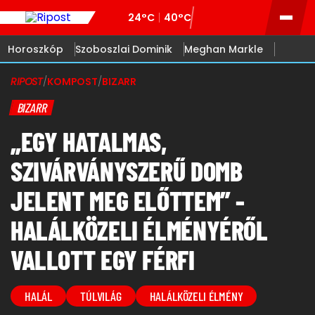
24°C
40°C
Horoszkóp
Szoboszlai Dominik
Meghan Markle
RIPOST
/
KOMPOST
/
BIZARR
BIZARR
„EGY HATALMAS,
SZIVÁRVÁNYSZERŰ DOMB
JELENT MEG ELŐTTEM” -
HALÁLKÖZELI ÉLMÉNYÉRŐL
VALLOTT EGY FÉRFI
HALÁL
TÚLVILÁG
HALÁLKÖZELI ÉLMÉNY