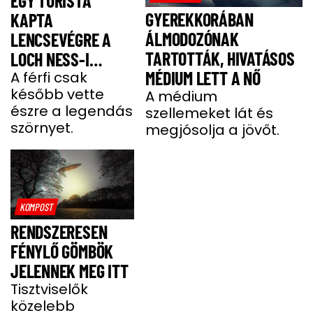
EGY TURISTA
GYEREKKORÁBAN
KAPTA
ÁLMODOZÓNAK
LENCSEVÉGRE A
TARTOTTÁK, HIVATÁSOS
LOCH NESS-I
MÉDIUM LETT A NŐ
SZÖRNYET - FOTÓ
A férfi csak
később vette
A médium
észre a legendás
szellemeket lát és
szörnyet.
megjósolja a jövőt.
KOMPOST
RENDSZERESEN
FÉNYLŐ GÖMBÖK
JELENNEK MEG ITT
Tisztviselők
közelebb