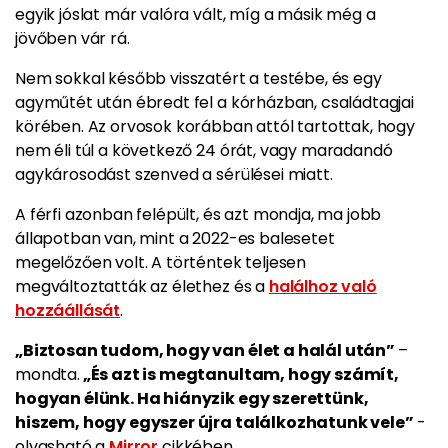
egyik jóslat már valóra vált, míg a másik még a
jövőben vár rá.
Nem sokkal később visszatért a testébe, és egy
agyműtét után ébredt fel a kórházban, családtagjai
körében. Az orvosok korábban attól tartottak, hogy
nem éli túl a következő 24 órát, vagy maradandó
agykárosodást szenved a sérülései miatt.
A férfi azonban felépült, és azt mondja, ma jobb
állapotban van, mint a 2022-es balesetet
megelőzően volt. A történtek teljesen
megváltoztatták az élethez és a
halálhoz való
hozzáállását
.
„Biztosan tudom, hogy van élet a halál után”
–
mondta.
„És azt is megtanultam, hogy számít,
hogyan élünk. Ha hiányzik egy szerettünk,
hiszem, hogy egyszer újra találkozhatunk vele”
-
olvasható a
Mirror
cikkében.