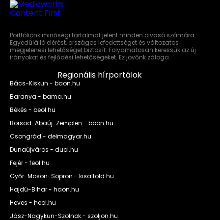
Portfóliónk minőségi tartalmat jelent minden olvasó számára.
Egyedülálló elérést, országos lefedettséget és változatos
megjelenési lehetőséget biztosít. Folyamatosan keressük az új
irányokat és fejlődési lehetőségeket. Ez jövőnk záloga.
Regionális hírportálok
Bács-Kiskun - baon.hu
Baranya - bama.hu
Békés - beol.hu
Borsod-Abaúj-Zemplén - boon.hu
Csongrád - delmagyar.hu
Dunaújváros - duol.hu
Fejér - feol.hu
Győr-Moson-Sopron - kisalfold.hu
Hajdú-Bihar - haon.hu
Heves - heol.hu
Jász-Nagykun-Szolnok - szoljon.hu