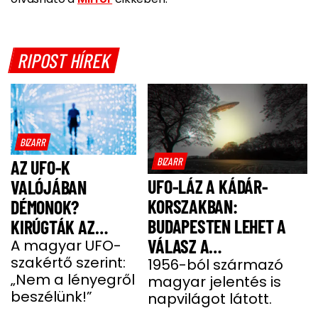
RIPOST HÍREK
BIZARR
BIZARR
AZ UFO-K
UFO-LÁZ A KÁDÁR-
VALÓJÁBAN
KORSZAKBAN:
DÉMONOK?
BUDAPESTEN LEHET A
KIRÚGTÁK AZ
VÁLASZ A
ÖRDÖGŰZŐ PAPOT,
A magyar UFO-
szakértő szerint:
MEGMAGYARÁZHATATLAN
1956-ból származó
MOST MEGSZÓLALT
„Nem a lényegről
magyar jelentés is
JELENSÉGRE
AZ UFO-SZAKÉRTŐ!
beszélünk!”
napvilágot látott.