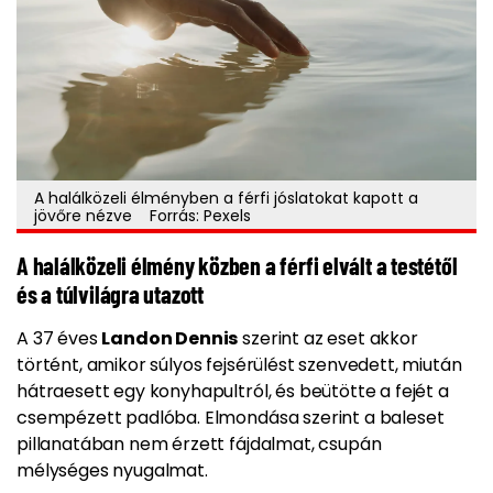
A halálközeli élményben a férfi jóslatokat kapott a
jövőre nézve Forrás: Pexels
A halálközeli élmény közben a férfi elvált a testétől
és a túlvilágra utazott
A 37 éves
Landon Dennis
szerint az eset akkor
történt, amikor súlyos fejsérülést szenvedett, miután
hátraesett egy konyhapultról, és beütötte a fejét a
csempézett padlóba. Elmondása szerint a baleset
pillanatában nem érzett fájdalmat, csupán
mélységes nyugalmat.