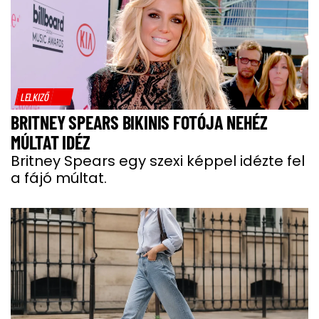
LELKIZŐ
BRITNEY SPEARS BIKINIS FOTÓJA NEHÉZ
MÚLTAT IDÉZ
Britney Spears egy szexi képpel idézte fel
a fájó múltat.