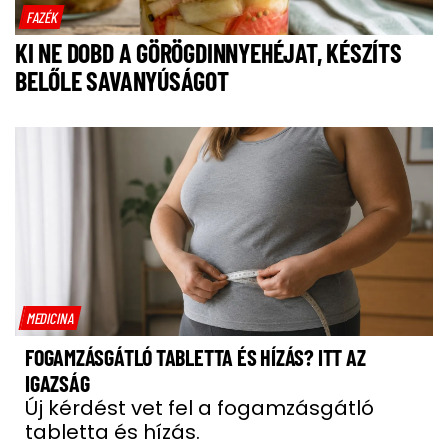
FAZÉK
KI NE DOBD A GÖRÖGDINNYEHÉJAT, KÉSZÍTS
BELŐLE SAVANYÚSÁGOT
MEDICINA
FOGAMZÁSGÁTLÓ TABLETTA ÉS HÍZÁS? ITT AZ
IGAZSÁG
Új kérdést vet fel a fogamzásgátló
tabletta és hízás.