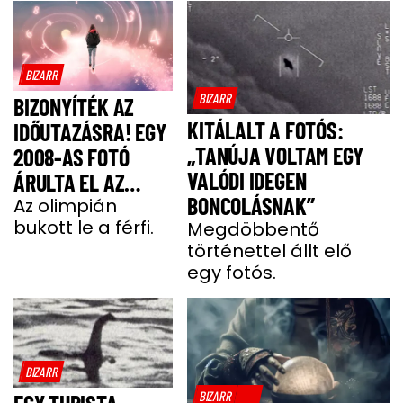
BIZARR
BIZARR
BIZONYÍTÉK AZ
KITÁLALT A FOTÓS:
IDŐUTAZÁSRA! EGY
„TANÚJA VOLTAM EGY
2008-AS FOTÓ
VALÓDI IDEGEN
ÁRULTA EL AZ
BONCOLÁSNAK”
IGAZAT
Az olimpián
bukott le a férfi.
Megdöbbentő
történettel állt elő
egy fotós.
BIZARR
BIZARR