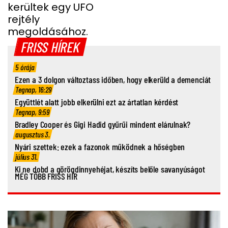
kerültek egy UFO
rejtély
megoldásához.
FRISS HÍREK
5 órája
Ezen a 3 dolgon változtass időben, hogy elkerüld a demenciát
Tegnap, 16:29
Együttlét alatt jobb elkerülni ezt az ártatlan kérdést
Tegnap, 9:59
Bradley Cooper és Gigi Hadid gyűrűi mindent elárulnak?
augusztus 3.
Nyári szettek: ezek a fazonok működnek a hőségben
július 31.
Ki ne dobd a görögdinnyehéjat, készíts belőle savanyúságot
MÉG TÖBB FRISS HÍR