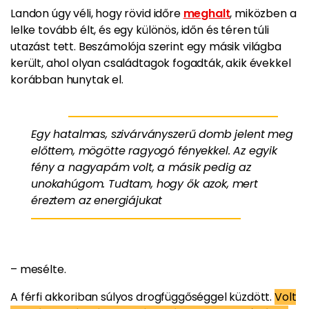
Landon úgy véli, hogy rövid időre
meghalt
, miközben a
lelke tovább élt, és egy különös, időn és téren túli
utazást tett. Beszámolója szerint egy másik világba
került, ahol olyan családtagok fogadták, akik évekkel
korábban hunytak el.
Egy hatalmas, szivárványszerű domb jelent meg
előttem, mögötte ragyogó fényekkel. Az egyik
fény a nagyapám volt, a másik pedig az
unokahúgom. Tudtam, hogy ők azok, mert
éreztem az energiájukat
– mesélte.
A férfi akkoriban súlyos drogfüggőséggel küzdött.
Volt