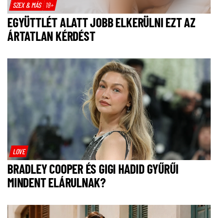
SZEX & MÁS
18+
EGYÜTTLÉT ALATT JOBB ELKERÜLNI EZT AZ
ÁRTATLAN KÉRDÉST
LOVE
BRADLEY COOPER ÉS GIGI HADID GYŰRŰI
MINDENT ELÁRULNAK?