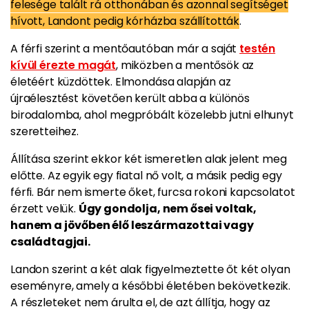
felesége talált rá otthonában és azonnal segítséget
hívott, Landont pedig kórházba szállították
.
A férfi szerint a mentőautóban már a saját
testén
kívül érezte magát
, miközben a mentősök az
életéért küzdöttek. Elmondása alapján az
újraélesztést követően került abba a különös
birodalomba, ahol megpróbált közelebb jutni elhunyt
szeretteihez.
Állítása szerint ekkor két ismeretlen alak jelent meg
előtte. Az egyik egy fiatal nő volt, a másik pedig egy
férfi. Bár nem ismerte őket, furcsa rokoni kapcsolatot
érzett velük.
Úgy gondolja, nem ősei voltak,
hanem a jövőben élő leszármazottai vagy
családtagjai.
Landon szerint a két alak figyelmeztette őt két olyan
eseményre, amely a későbbi életében bekövetkezik.
A részleteket nem árulta el, de azt állítja, hogy az