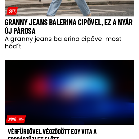
SIKK
GRANNY JEANS BALERINA CIPŐVEL, EZ A NYÁR
ÚJ PÁROSA
A granny jeans balerina cipővel most
hódít.
NÍNÓ
18+
VÉRFÜRDŐVEL VÉGZŐDÖTT EGY VITA A