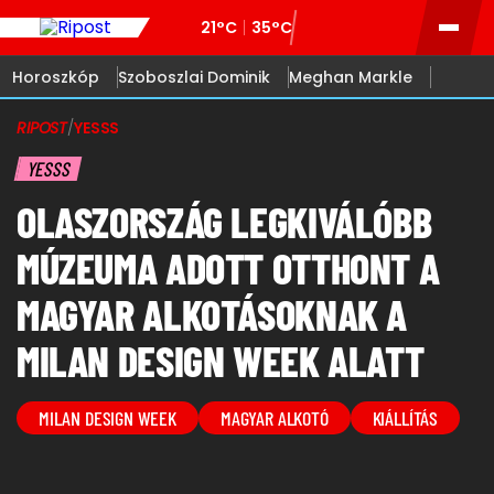
21°C
35°C
Horoszkóp
Szoboszlai Dominik
Meghan Markle
RIPOST
/
YESSS
YESSS
OLASZORSZÁG LEGKIVÁLÓBB
MÚZEUMA ADOTT OTTHONT A
MAGYAR ALKOTÁSOKNAK A
MILAN DESIGN WEEK ALATT
MILAN DESIGN WEEK
MAGYAR ALKOTÓ
KIÁLLÍTÁS