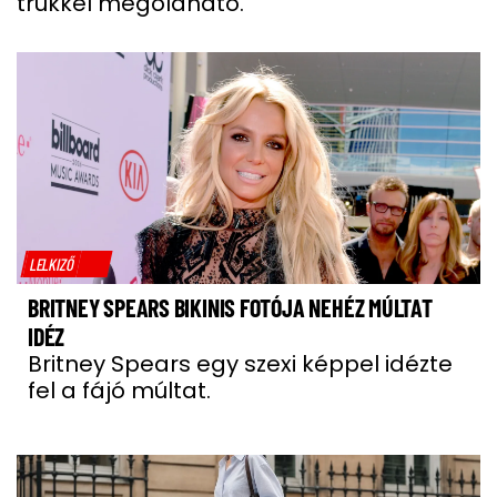
trükkel megoldható.
LELKIZŐ
BRITNEY SPEARS BIKINIS FOTÓJA NEHÉZ MÚLTAT
IDÉZ
Britney Spears egy szexi képpel idézte
fel a fájó múltat.