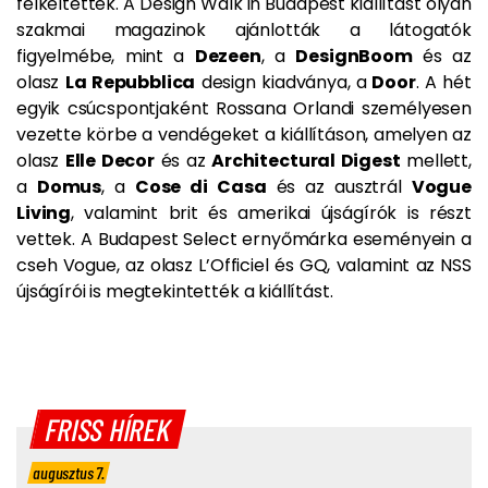
felkeltették. A Design Walk in Budapest kiállítást olyan
szakmai magazinok ajánlották a látogatók
figyelmébe, mint a
Dezeen
, a
DesignBoom
és az
olasz
La Repubblica
design kiadványa, a
Door
. A hét
egyik csúcspontjaként Rossana Orlandi személyesen
vezette körbe a vendégeket a kiállításon, amelyen az
olasz
Elle Decor
és az
Architectural Digest
mellett,
a
Domus
, a
Cose di Casa
és az ausztrál
Vogue
Living
, valamint brit és amerikai újságírók is részt
vettek. A Budapest Select ernyőmárka eseményein a
cseh Vogue, az olasz L’Officiel és GQ, valamint az NSS
újságírói is megtekintették a kiállítást.
FRISS HÍREK
augusztus 7.