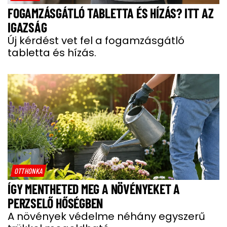
FOGAMZÁSGÁTLÓ TABLETTA ÉS HÍZÁS? ITT AZ
IGAZSÁG
Új kérdést vet fel a fogamzásgátló
tabletta és hízás.
OTTHONKA
ÍGY MENTHETED MEG A NÖVÉNYEKET A
PERZSELŐ HŐSÉGBEN
A növények védelme néhány egyszerű