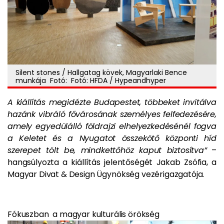
Silent stones / Hallgatag kövek, Magyarlaki Bence
munkája Fotó: Fotó: HFDA / Hypeandhyper
A kiállítás megidézte Budapestet, többeket invitálva
hazánk vibráló fővárosának személyes felfedezésére,
amely egyedülálló földrajzi elhelyezkedésénél fogva
a Keletet és a Nyugatot összekötő központi híd
szerepet tölt be, mindkettőhöz kaput biztosítva”
–
hangsúlyozta a kiállítás jelentőségét Jakab Zsófia, a
Magyar Divat & Design Ügynökség vezérigazgatója.
Fókuszban a magyar kulturális örökség