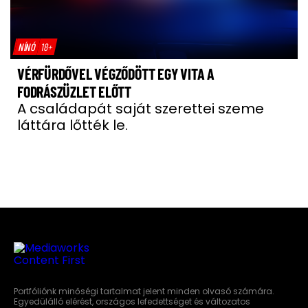
NÍNÓ
18+
VÉRFÜRDŐVEL VÉGZŐDÖTT EGY VITA A
FODRÁSZÜZLET ELŐTT
A családapát saját szerettei szeme
láttára lőtték le.
Portfóliónk minőségi tartalmat jelent minden olvasó számára.
Egyedülálló elérést, országos lefedettséget és változatos