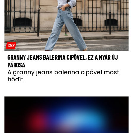
SIKK
GRANNY JEANS BALERINA CIPŐVEL, EZ A NYÁR ÚJ
PÁROSA
A granny jeans balerina cipővel most
hódít.