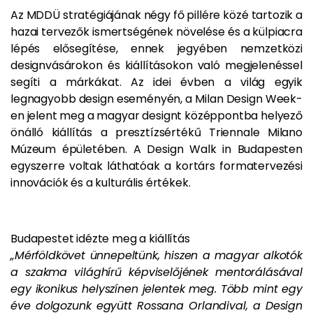
Az MDDÜ stratégiájának négy fő pillére közé tartozik a
hazai tervezők ismertségének növelése és a külpiacra
lépés elősegítése, ennek jegyében nemzetközi
designvásárokon és kiállításokon való megjelenéssel
segíti a márkákat. Az idei évben a világ egyik
legnagyobb design eseményén, a Milan Design Week-
en jelent meg a magyar designt középpontba helyező
önálló kiállítás a presztízsértékű Triennale Milano
Múzeum épületében. A Design Walk in Budapesten
egyszerre voltak láthatóak a kortárs formatervezési
innovációk és a kulturális értékek.
Budapestet idézte meg a kiállítás
„Mérföldkövet ünnepeltünk, hiszen a magyar alkotók
a szakma világhírű képviselőjének mentorálásával
egy ikonikus helyszínen jelentek meg. Több mint egy
éve dolgozunk együtt Rossana Orlandival, a Design