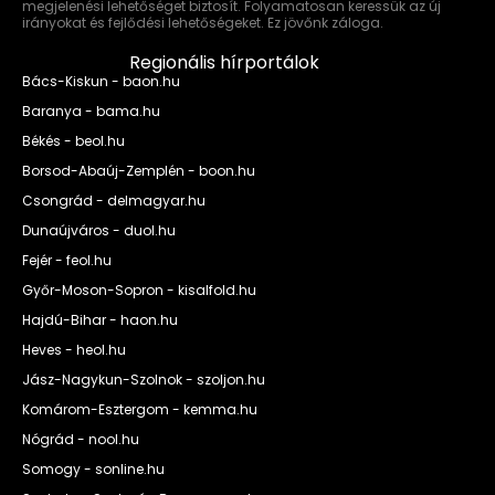
megjelenési lehetőséget biztosít. Folyamatosan keressük az új
irányokat és fejlődési lehetőségeket. Ez jövőnk záloga.
Regionális hírportálok
Bács-Kiskun - baon.hu
Baranya - bama.hu
Békés - beol.hu
Borsod-Abaúj-Zemplén - boon.hu
Csongrád - delmagyar.hu
Dunaújváros - duol.hu
Fejér - feol.hu
Győr-Moson-Sopron - kisalfold.hu
Hajdú-Bihar - haon.hu
Heves - heol.hu
Jász-Nagykun-Szolnok - szoljon.hu
Komárom-Esztergom - kemma.hu
Nógrád - nool.hu
Somogy - sonline.hu