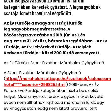
közönségszavazáson 2018-ban is három
kategóriában kerestek gyõztest. A legnagyobbak
csatája ismét bravúrral végzõdött.
Az Év Fürdője a magyarországi fürdők
legnagyobb megmérettetése. A
közönségszavazásban 2018. június 1. és
augusztus 31. között, három kategóriában – Az Év
Fürdője, Az Év Feltörekvő Fürdője, A Helyiek
Kedvenc Fürdője – közel 200 fürdő versenyzett.
Az Év Fürdője: Szent Erzsébet Mórahalmi Gyógyfürdő
A Szent Erzsébet Mórahalmi Gyógyfürdő
(
https://morahalom.utisugo.hu/szallasok/colosseu
hotel****superior-299825.html
) 2016-ban, Az Év
Feltörekvő Fürdője kategóriában húzta be az első
helyet. Mivel a nyertes fürdők a győzelmüket követő
évben nem állhatnak rajthoz, a mórahalmi fürdő egy
év kihagyás után, eddig nem látott bravúrral tért