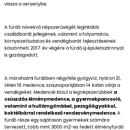
vissza a versenybe.
A fürdő növekvő népszerűségét leginkább
családbarát jellegének, valamint a folyamatos,
környezettudatos és vendégbarát fejlesztéseinek
köszönheti.
2017. év végére a fürdő új épületszárnnyal
is gazdagodott.
A mórahalmi fürdőben négyféle gyógyvíz, nyáron 21,
télen 16 medence, szaunaparkjában 14 kabin várja a
vendégeket. Medencéi közül a legnépszerűbbek
a
csúszdás élménymedence, a gyermekpancsoló,
valamint a hullámgömbbel, pezsgőágyakkal,
koktélbárral rendelkező rendezvénymedence.
A
fürdő része egy sajátosan gyermekek számára
tervezett, több mint 3000 m2-es fedett élményfürdő