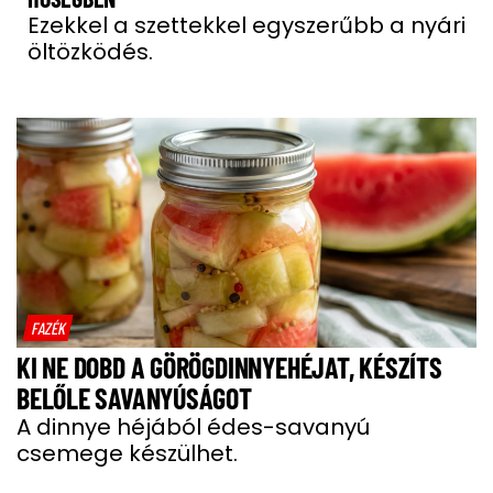
Ezekkel a szettekkel egyszerűbb a nyári
öltözködés.
FAZÉK
KI NE DOBD A GÖRÖGDINNYEHÉJAT, KÉSZÍTS
BELŐLE SAVANYÚSÁGOT
A dinnye héjából édes-savanyú
csemege készülhet.