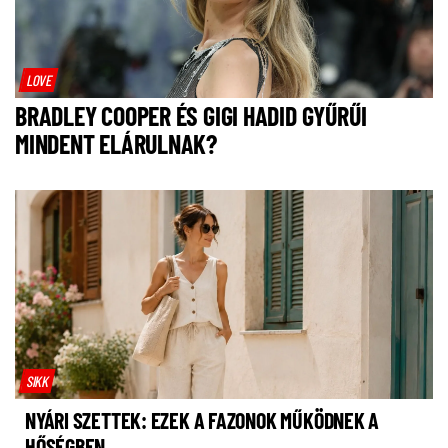
LOVE
BRADLEY COOPER ÉS GIGI HADID GYŰRŰI
MINDENT ELÁRULNAK?
SIKK
NYÁRI SZETTEK: EZEK A FAZONOK MŰKÖDNEK A
HŐSÉGBEN