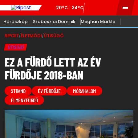
20°C
34°C
Horoszkóp
Szoboszlai Dominik
Meghan Markle
RIPOST
/
ÉLETMÓDI
/
ÚTISÚGÓ
ÚTISÚGÓ
EZ A FÜRDŐ LETT AZ ÉV
FÜRDŐJE 2018-BAN
STRAND
ÉV FÜRDŐJE
MÓRAHALOM
ÉLMÉNYFÜRDŐ