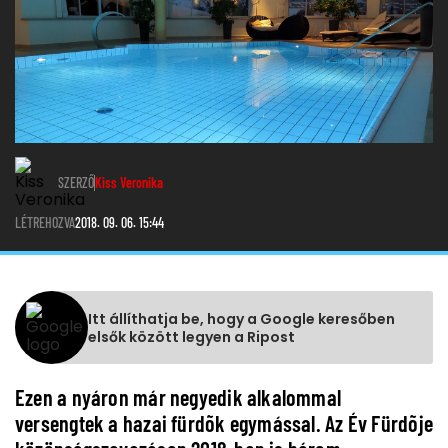
SZERZŐ
Kiss Veronika
LÉTREHOZVA
2018. 09. 06. 15:44
Itt állíthatja be, hogy a Google keresőben
elsők között legyen a Ripost
Ezen a nyáron már negyedik alkalommal
versengtek a hazai fürdõk egymással. Az Év Fürdõje