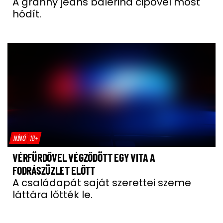
A granny jeans balerina cipővel most
hódít.
NÍNÓ
18+
VÉRFÜRDŐVEL VÉGZŐDÖTT EGY VITA A
FODRÁSZÜZLET ELŐTT
A családapát saját szerettei szeme
láttára lőtték le.