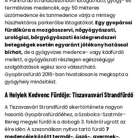
A Parkfürdő strandszezonban látogatható; gyógy- és
termálvizes medencék, egy 50 méteres
úszómedence és tanmedence várja a mintegy
húszhektáros parkerőbe látogatókat.
Egy gyopárosi
fürdőkúra a mozgásszervi, nőgyógyászati,
urológiai, bőrgyógyászati és idegrendszeri
betegségek esetén egyaránt jótékony hatással
bírhat,
de a gyógyvizes medence- vagy kádfürdő
mellett, a gyógyászati részlegen egészségügyi
szolgáltatások egész sora választható.
Gyopárosfürdő 2016-ban hivatalosan is megkapta a
gyógyhely minősítést.
A Helyiek Kedvenc Fürdője: Tiszavasvári Strandfürdő
A Tiszavasvári Strandfürdő sikertörténete nagyon
hasonló Gyopárosfürdőéhez, a Szabolcs-Szatmár-
Bereg megyei fürdő is a dobogó 3. fokáról ugrott az
élre idén. A szezonálisan nyitva tartó fürdő
7
medencéje között termál-, úszó-, gyermek-,