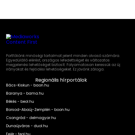
Portfóliónk minőségi tartalmat jelent minden olvasó számára.
Egyedülálló elérést, országos lefedettséget és változatos
megjelenési lehetőséget biztosít. Folyamatosan keressük az új
irányokat és fejlődési lehetőségeket. Ez jövőnk záloga.
Regionális hírportálok
Bács-Kiskun - baon.hu
Baranya - bama.hu
Békés - beol.hu
Borsod-Abaúj-Zemplén - boon.hu
Csongrád - delmagyar.hu
Dunaújváros - duol.hu
Fejér - feol.hu