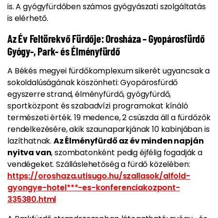
is. A gyógyfürdőben számos gyógyászati szolgáltatás
is elérhető.
Az Év Feltörekvő Fürdője: Orosháza – Gyopárosfürdő
Gyógy-, Park- és Élményfürdő
A Békés megyei fürdőkomplexum sikerét ugyancsak a
sokoldalúságának köszönheti:
Gyopárosfürdő
egyszerre strand, élményfürdő, gyógyfürdő,
sportközpont és szabadvízi programokat kínáló
természeti érték.
19 medence, 2 csúszda áll a fürdőzők
rendelkezésére, akik szaunaparkjának 10 kabinjában is
lazíthatnak.
Az Élményfürdő az év minden napján
nyitva van
, szombatonként pedig éjfélig fogadják a
vendégeket. Szálláslehetőség a fürdő közelében:
https://oroshaza.utisugo.hu/szallasok/alfold-
gyongye-hotel***-es-konferenciakozpont-
335380.html