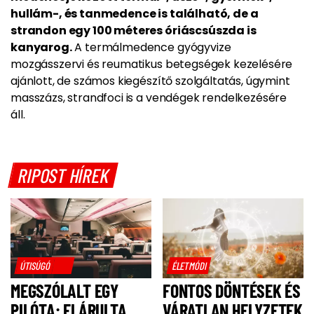
hullám-, és tanmedence is található, de a
strandon egy 100 méteres óriáscsúszda is
kanyarog.
A termálmedence gyógyvize
mozgásszervi és reumatikus betegségek kezelésére
ajánlott,
de számos kiegészítő szolgáltatás, úgymint
masszázs, strandfoci is a vendégek rendelkezésére
áll.
RIPOST HÍREK
ÚTISÚGÓ
ÉLETMÓDI
MEGSZÓLALT EGY
FONTOS DÖNTÉSEK ÉS
PILÓTA: ELÁRULTA,
VÁRATLAN HELYZETEK