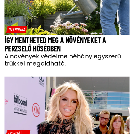
OTTHONKA
ÍGY MENTHETED MEG A NÖVÉNYEKET A
PERZSELŐ HŐSÉGBEN
A növények védelme néhány egyszerű
trükkel megoldható.
LELKIZŐ