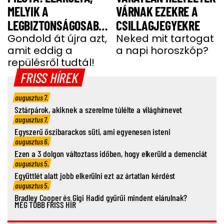
MELYIK A
VÁRNAK EZEKRE A
LEGBIZTONSÁGOSABB
CSILLAGJEGYEKRE
HELY A REPÜLŐN
Gondold át újra azt,
Neked mit tartogat
amit eddig a
a napi horoszkóp?
repülésről tudtál!
FRISS HÍREK
augusztus 7.
Sztárpárok, akiknek a szerelme túlélte a világhírnevet
augusztus 7.
Egyszerű őszibarackos süti, ami egyenesen isteni
augusztus 6.
Ezen a 3 dolgon változtass időben, hogy elkerüld a demenciát
augusztus 5.
Együttlét alatt jobb elkerülni ezt az ártatlan kérdést
augusztus 5.
Bradley Cooper és Gigi Hadid gyűrűi mindent elárulnak?
MÉG TÖBB FRISS HÍR