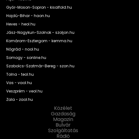
Győr-Moson-Sopron - kisalfold.hu
Hajdú-Bihar - haon.hu
Heves - heol.hu
Jász-Nagykun-Szolnok - szoljon.hu
Komárom-Esztergom - kemma.hu
Nógrád - nool.hu
Somogy - sonline.hu
Szabolcs-Szatmár-Bereg - szon.hu
Tolna - teol.hu
Vas - vaol.hu
Veszprém - veol.hu
Zala - zaol.hu
Közélet
Gazdaság
Magazin
Bulvár
Szolgáltatás
Rádió