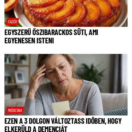
FAZÉK
EGYSZERŰ ŐSZIBARACKOS SÜTI, AMI
EGYENESEN ISTENI
MEDICINA
EZEN A 3 DOLGON VÁLTOZTASS IDŐBEN, HOGY
ELKERÜLD A DEMENCIÁT