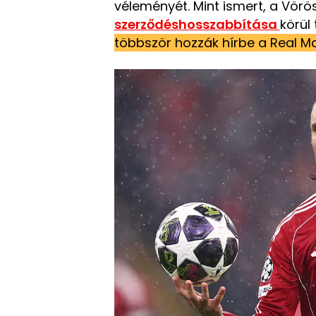
véleményét. Mint ismert, a Vörös
szerződéshosszabbítása
körül
többször hozzák hírbe a Real Ma