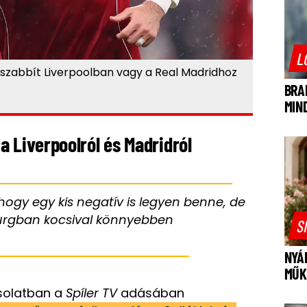
L
sszabbít Liverpoolban vagy a Real Madridhoz
BRA
MIN
a Liverpoolról és Madridról
hogy egy kis negatív is legyen benne, de
burgban kocsival könnyebben
S
NYÁ
MŰK
csolatban a
Spíler TV
adásában