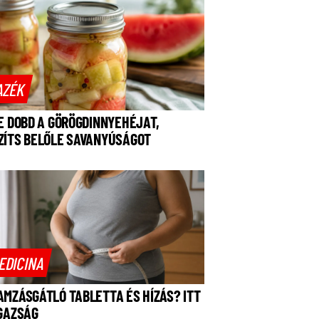
AZÉK
NE DOBD A GÖRÖGDINNYEHÉJAT,
ZÍTS BELŐLE SAVANYÚSÁGOT
EDICINA
AMZÁSGÁTLÓ TABLETTA ÉS HÍZÁS? ITT
IGAZSÁG