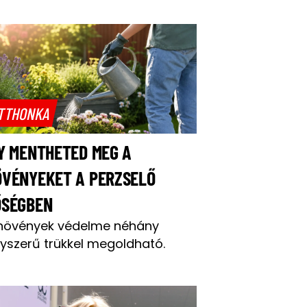
TTHONKA
Y MENTHETED MEG A
ÖVÉNYEKET A PERZSELŐ
ŐSÉGBEN
növények védelme néhány
yszerű trükkel megoldható.