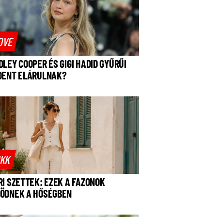
OVE
DLEY COOPER ÉS GIGI HADID GYŰRŰI
DENT ELÁRULNAK?
IKK
RI SZETTEK: EZEK A FAZONOK
ÖDNEK A HŐSÉGBEN