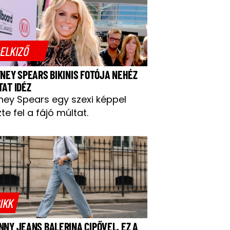
ELKIZŐ
TNEY SPEARS BIKINIS FOTÓJA NEHÉZ
TAT IDÉZ
tney Spears egy szexi képpel
te fel a fájó múltat.
IKK
NNY JEANS BALERINA CIPŐVEL, EZ A