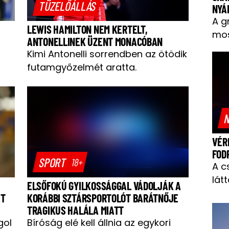
TÜZELŐÁLLÁS
NYÁ
A g
LEWIS HAMILTON NEM KERTELT,
mos
ANTONELLINEK ÜZENT MONACÓBAN
Kimi Antonelli sorrendben az ötödik
futamgyőzelmét aratta.
N
VÉR
FOD
SPORT
18+
A c
látt
ELSŐFOKÚ GYILKOSSÁGGAL VÁDOLJÁK A
ET
KORÁBBI SZTÁRSPORTOLÓT BARÁTNŐJE
TRAGIKUS HALÁLA MIATT
gol
Bíróság elé kell állnia az egykori