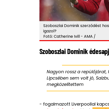
Szoboszlai Dominik szerződést ho
igazol?
Fotó: Catherine Ivill - AMA /
Szoboszlai Dominik édesapj
Nagyon rossz a repülőjárat, 
Lipcsében sem volt jó, Salz
megközelítettem
− fogalmazott Liverpoollal kap