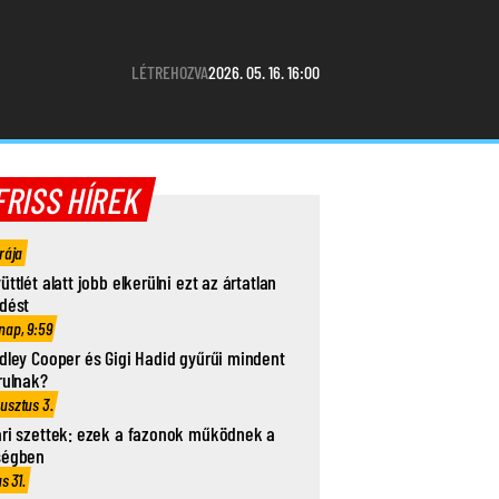
LÉTREHOZVA
2026. 05. 16. 16:00
FRISS HÍREK
rája
üttlét alatt jobb elkerülni ezt az ártatlan
dést
nap, 9:59
dley Cooper és Gigi Hadid gyűrűi mindent
rulnak?
usztus 3.
ri szettek: ezek a fazonok működnek a
ségben
us 31.