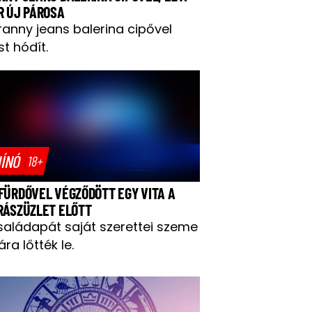
R ÚJ PÁROSA
ranny jeans balerina cipővel
t hódít.
ÍNÓ
18+
FÜRDŐVEL VÉGZŐDÖTT EGY VITA A
RÁSZÜZLET ELŐTT
saládapát saját szerettei szeme
ára lőtték le.