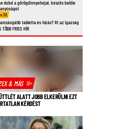
ne dobd a görögdinnyehéjat, készíts belőle
vanyúságot
us 30.
amzásgátló tabletta és hízás? Itt az igazság
 TÖBB FRISS HÍR
ZEX & MÁS
18+
ÜTTLÉT ALATT JOBB ELKERÜLNI EZT
ÁRTATLAN KÉRDÉST