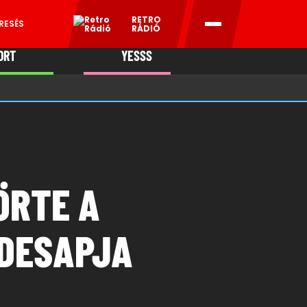
RETRO
RESÉS
RÁDIÓ
ORT
YESSS
MANI
ÖRTE A
ÉDESAPJA