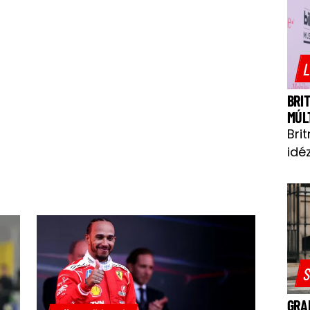
L
BRI
MÚL
Bri
idéz
S
GRA