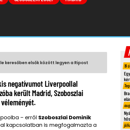
gle keresőben elsők között legyen a Ripost
19 ó
Egy
kér
kis negatívumot Liverpoollal
Teg
óba került Madrid, Szoboszlai
Bra
elá
 véleményét.
aug
Nyá
rpoolba – erről
Szoboszlai Dominik
hő
dal kapcsolatban is megfogalmazta a
júli