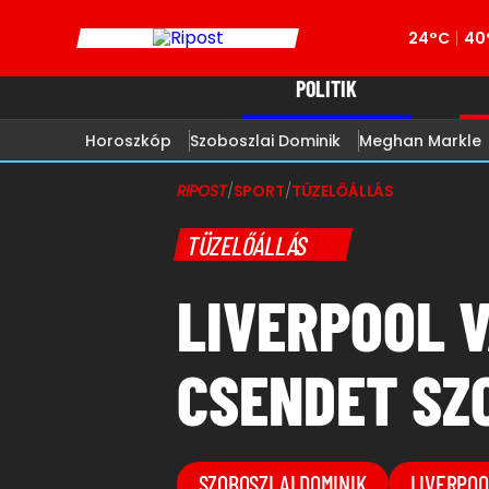
24°C
40
POLITIK
Horoszkóp
Szoboszlai Dominik
Meghan Markle
RIPOST
/
SPORT
/
TÜZELŐÁLLÁS
TÜZELŐÁLLÁS
LIVERPOOL 
CSENDET SZ
SZOBOSZLAI DOMINIK
LIVERPOO