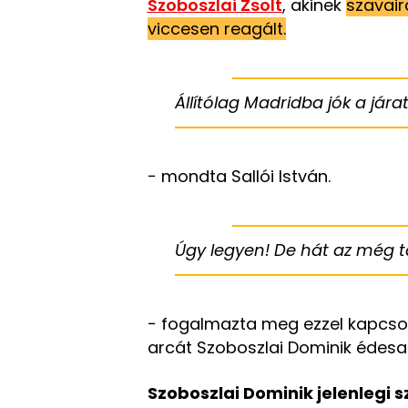
Szoboszlai Zsolt
, akinek
szavair
viccesen reagált.
Állítólag Madridba jók a jára
− mondta Sallói István.
Úgy legyen! De hát az még tá
− fogalmazta meg ezzel kapcsol
arcát Szoboszlai Dominik édesa
Szoboszlai Dominik jelenlegi s