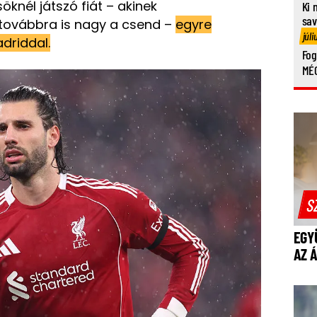
öknél játszó fiát – akinek
Ki 
sa
 továbbra is nagy a csend –
egyre
júli
driddal.
Fog
MÉG
S
EGY
AZ 