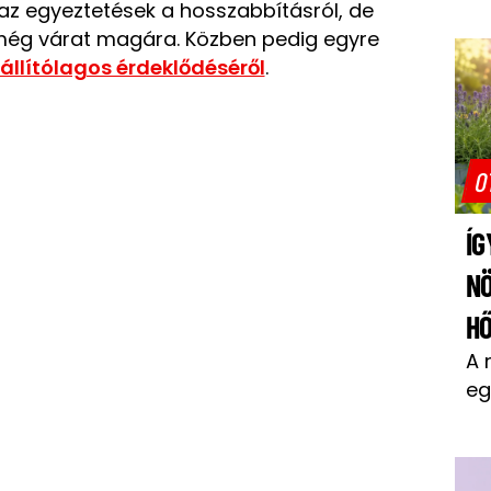
az egyeztetések a hosszabbításról, de
ég várat magára. Közben pedig egyre
állítólagos érdeklődéséről
.
O
ÍG
N
H
A 
eg