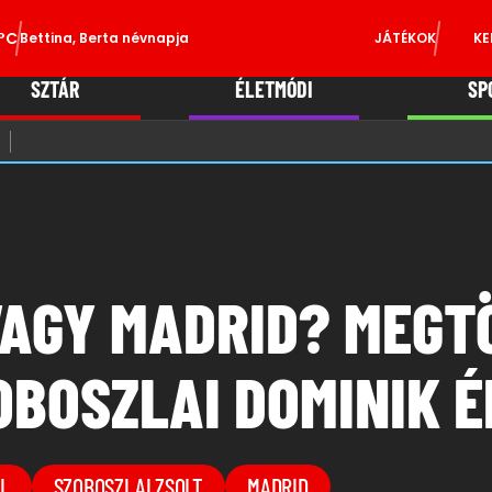
°C
Bettina, Berta névnapja
JÁTÉKOK
KE
SZTÁR
ÉLETMÓDI
SP
VAGY MADRID? MEGT
OBOSZLAI DOMINIK 
L
SZOBOSZLAI ZSOLT
MADRID