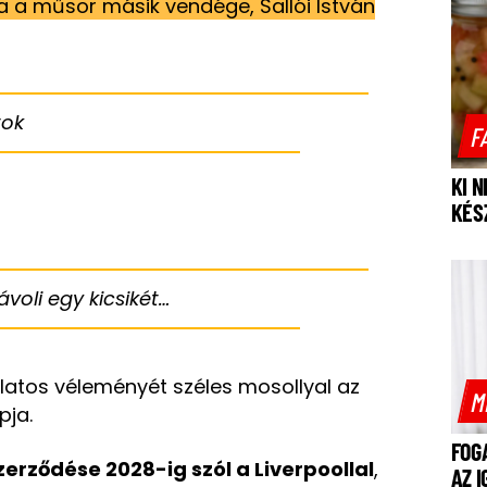
a a műsor másik vendége, Sallói István
tok
F
KI 
KÉS
voli egy kicsikét…
atos véleményét széles mosollyal az
M
pja.
FOG
zerződése 2028-ig szól a Liverpoollal
,
AZ 