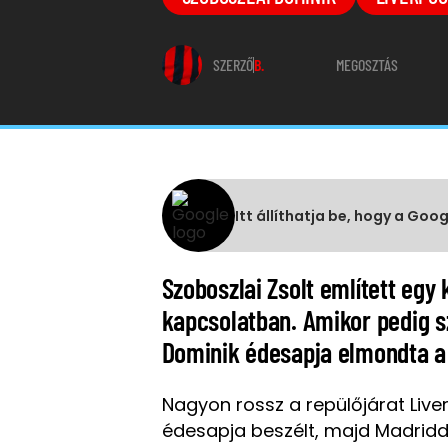
SZERZŐ
B.
MEGOSZTÁS
Itt állíthatja be, hogy a Goo
Szoboszlai Zsolt említett egy 
kapcsolatban. Amikor pedig sz
Dominik édesapja elmondta a
Nagyon rossz a repülőjárat Live
édesapja beszélt, majd Madrid