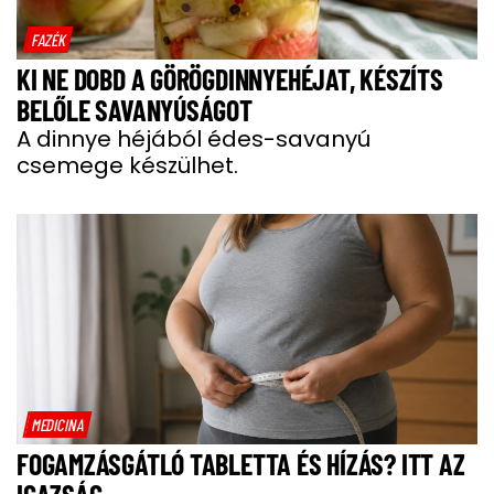
FAZÉK
KI NE DOBD A GÖRÖGDINNYEHÉJAT, KÉSZÍTS
BELŐLE SAVANYÚSÁGOT
A dinnye héjából édes-savanyú
csemege készülhet.
MEDICINA
FOGAMZÁSGÁTLÓ TABLETTA ÉS HÍZÁS? ITT AZ