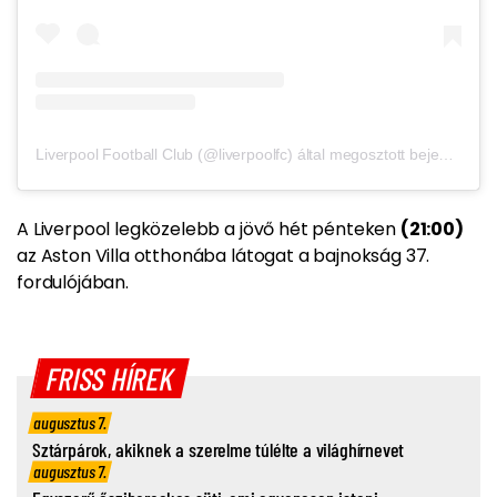
Liverpool Football Club (@liverpoolfc) által megosztott bejegyzés
A Liverpool legközelebb a jövő hét pénteken
(21:00)
az Aston Villa otthonába látogat a bajnokság 37.
fordulójában.
FRISS HÍREK
augusztus 7.
Sztárpárok, akiknek a szerelme túlélte a világhírnevet
augusztus 7.