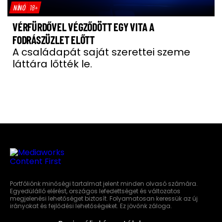
NÍNÓ
18+
VÉRFÜRDŐVEL VÉGZŐDÖTT EGY VITA A
FODRÁSZÜZLET ELŐTT
A családapát saját szerettei szeme
láttára lőtték le.
Portfóliónk minőségi tartalmat jelent minden olvasó számára.
Egyedülálló elérést, országos lefedettséget és változatos
megjelenési lehetőséget biztosít. Folyamatosan keressük az új
irányokat és fejlődési lehetőségeket. Ez jövőnk záloga.