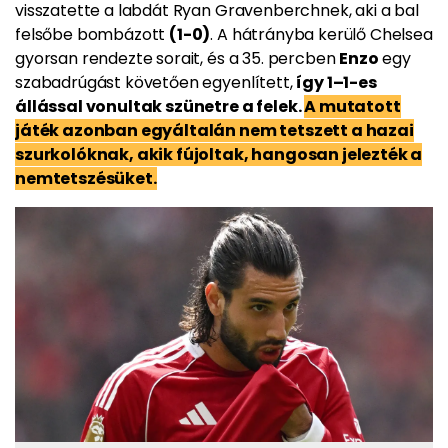
visszatette a labdát Ryan Gravenberchnek, aki a bal
felsőbe bombázott
(1-0)
. A hátrányba kerülő Chelsea
gyorsan rendezte sorait, és a 35. percben
Enzo
egy
szabadrúgást követően egyenlített,
így 1–1-es
állással vonultak szünetre a felek.
A mutatott
játék azonban egyáltalán nem tetszett a hazai
szurkolóknak, akik fújoltak, hangosan jelezték a
nemtetszésüket.