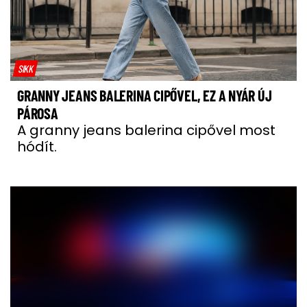
SIKK
GRANNY JEANS BALERINA CIPŐVEL, EZ A NYÁR ÚJ
PÁROSA
A granny jeans balerina cipővel most
hódít.