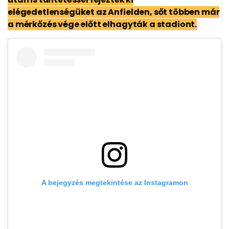
elégedetlenségüket az Anfielden, sőt többen már
a mérkőzés vége előtt elhagyták a stadiont.
A bejegyzés megtekintése az Instagramon