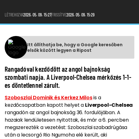
LÉTREHOZVA
2026. 05. 09. 15:27
FRISSÍTVE
2026. 05. 09. 15:29
Itt állíthatja be, hogy a Google keresőben
elsők között legyen a Ripost
Rangadóval kezdődött az angol bajnokság
szombati napja. A Liverpool-Chelsea mérkőzés 1-1-
es döntetlennel zárult.
Szoboszlai Dominik és Kerkez Milos
is a
kezdőcsapatban kapott helyet a
Liverpool-Chelsea
rangadón az angol bajnokság 36. fordulójában. A
hazaiak lendületesen nyitottak, és már a 6. percben
megszerezték a vezetést: Szoboszlai szabadrúgása
után a lecsorgó Rio Ngumoha elé került, aki