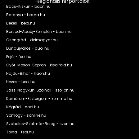
Regionális hírportálok
Bács-Kiskun - baon.hu
Baranya - bama.hu
Békés - beol.hu
Borsod-Abaúj-Zemplén - boon.hu
Csongrád - delmagyar.hu
Dunaújváros - duol.hu
Fejér - feol.hu
Győr-Moson-Sopron - kisalfold.hu
Hajdú-Bihar - haon.hu
Heves - heol.hu
Jász-Nagykun-Szolnok - szoljon.hu
Komárom-Esztergom - kemma.hu
Nógrád - nool.hu
Somogy - sonline.hu
Szabolcs-Szatmár-Bereg - szon.hu
Tolna - teol.hu