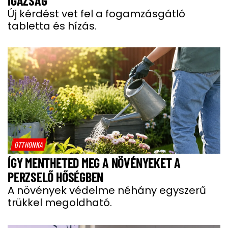
IGAZSÁG
Új kérdést vet fel a fogamzásgátló
tabletta és hízás.
OTTHONKA
ÍGY MENTHETED MEG A NÖVÉNYEKET A
PERZSELŐ HŐSÉGBEN
A növények védelme néhány egyszerű
trükkel megoldható.