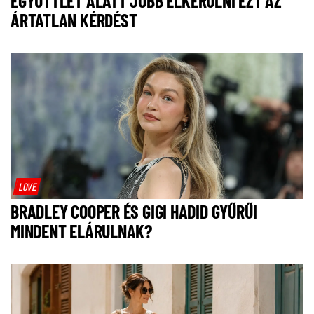
EGYÜTTLÉT ALATT JOBB ELKERÜLNI EZT AZ
ÁRTATLAN KÉRDÉST
LOVE
BRADLEY COOPER ÉS GIGI HADID GYŰRŰI
MINDENT ELÁRULNAK?