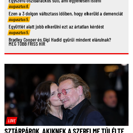
Egyszerű őszibarackos süti, ami egyenesen isteni
augusztus 6.
Ezen a 3 dolgon változtass időben, hogy elkerüld a demenciát
augusztus 5.
Együttlét alatt jobb elkerülni ezt az ártatlan kérdést
augusztus 5.
Bradley Cooper és Gigi Hadid gyűrűi mindent elárulnak?
MÉG TÖBB FRISS HÍR
LOVE
SZTÁRPÁROK, AKIKNEK A SZERELME TÚLÉLTE