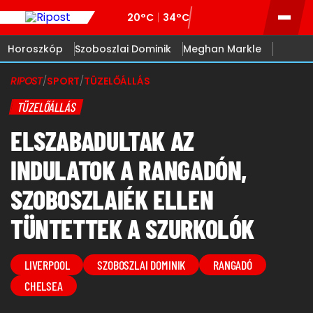
20°C
34°C
Horoszkóp
Szoboszlai Dominik
Meghan Markle
RIPOST
/
SPORT
/
TÜZELŐÁLLÁS
TÜZELŐÁLLÁS
ELSZABADULTAK AZ
INDULATOK A RANGADÓN,
SZOBOSZLAIÉK ELLEN
TÜNTETTEK A SZURKOLÓK
LIVERPOOL
SZOBOSZLAI DOMINIK
RANGADÓ
CHELSEA