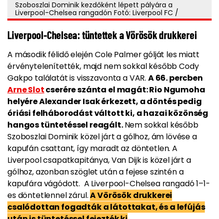
Szoboszlai Dominik kezdőként lépett pályára a
Liverpool-Chelsea rangadón Fotó: Liverpool FC /
Liverpool-Chelsea: tüntettek a Vörösök drukkerei
A második félidő elején Cole Palmer gólját les miatt
érvénytelenítették, majd nem sokkal később Cody
Gakpo találatát is visszavonta a VAR.
A 66. percben
Arne Slot
cserére szánta el magát: Rio Ngumoha
helyére Alexander Isak érkezett, a döntés pedig
óriási felháborodást váltott ki, a hazai közönség
hangos tüntetéssel reagált.
Nem sokkal később
Szoboszlai Dominik közel járt a gólhoz, ám lövése a
kapufán csattant, így maradt az döntetlen. A
Liverpool csapatkapitánya, Van Dijk is közel járt a
gólhoz, azonban szöglet után a fejese szintén a
kapufára vágódott. A Liverpool-Chelsea rangadó 1–1-
es döntetlennel zárul.
A Vörösök drukkerei
csalódottan fogadták a látottakat, és a lefújás
után is tüntetéssel fejezték ki