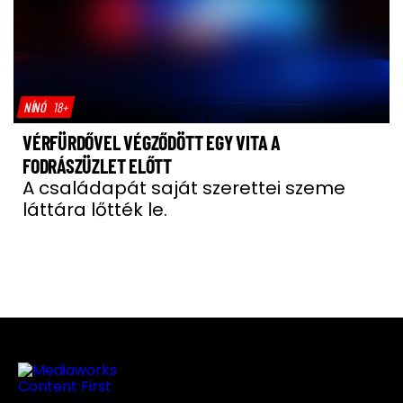
NÍNÓ
18+
VÉRFÜRDŐVEL VÉGZŐDÖTT EGY VITA A
FODRÁSZÜZLET ELŐTT
A családapát saját szerettei szeme
láttára lőtték le.