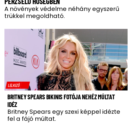
PERZSELŐ HŐSÉGBEN
A növények védelme néhány egyszerű
trükkel megoldható.
LELKIZŐ
BRITNEY SPEARS BIKINIS FOTÓJA NEHÉZ MÚLTAT
IDÉZ
Britney Spears egy szexi képpel idézte
fel a fájó múltat.