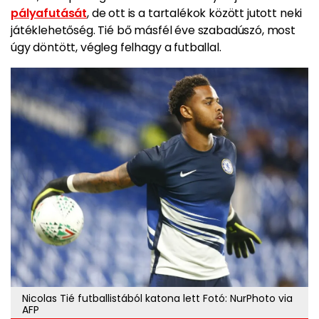
pályafutását
, de ott is a tartalékok között jutott neki
játéklehetőség. Tié bő másfél éve szabadúszó, most
úgy döntött, végleg felhagy a futballal.
Nicolas Tié futballistából katona lett Fotó: NurPhoto via
AFP