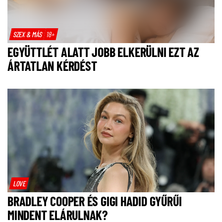
SZEX & MÁS
18+
EGYÜTTLÉT ALATT JOBB ELKERÜLNI EZT AZ
ÁRTATLAN KÉRDÉST
LOVE
BRADLEY COOPER ÉS GIGI HADID GYŰRŰI
MINDENT ELÁRULNAK?