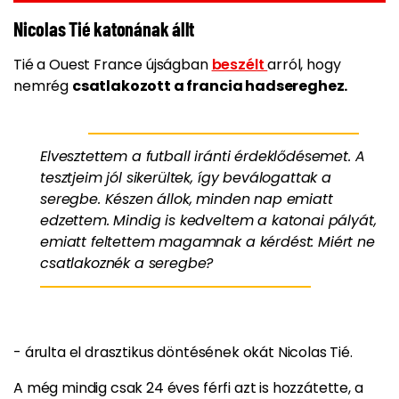
Nicolas Tié katonának állt
Tié a Ouest France újságban
beszélt
arról, hogy
nemrég
csatlakozott a francia hadsereghez.
Elvesztettem a futball iránti érdeklődésemet. A
tesztjeim jól sikerültek, így beválogattak a
seregbe. Készen állok, minden nap emiatt
edzettem. Mindig is kedveltem a katonai pályát,
emiatt feltettem magamnak a kérdést: Miért ne
csatlakoznék a seregbe?
- árulta el drasztikus döntésének okát Nicolas Tié.
A még mindig csak 24 éves férfi azt is hozzátette, a