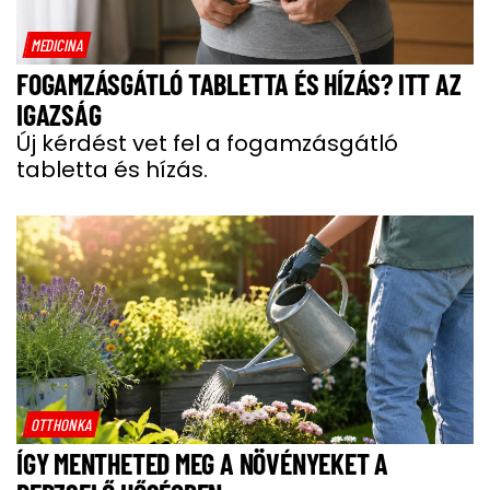
MEDICINA
FOGAMZÁSGÁTLÓ TABLETTA ÉS HÍZÁS? ITT AZ
IGAZSÁG
Új kérdést vet fel a fogamzásgátló
tabletta és hízás.
OTTHONKA
ÍGY MENTHETED MEG A NÖVÉNYEKET A