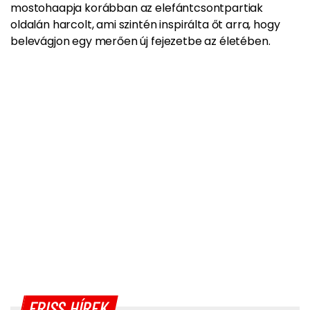
mostohaapja korábban az elefántcsontpartiak
oldalán harcolt, ami szintén inspirálta őt arra, hogy
belevágjon egy merően új fejezetbe az életében.
FRISS HÍREK