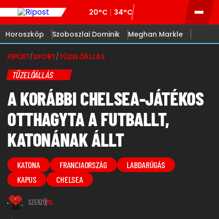
20°C
34°C
Horoszkóp
Szoboszlai Dominik
Meghan Markle
RIPOST
/
SPORT
/
TÜZELŐÁLLÁS
TÜZELŐÁLLÁS
A KORÁBBI CHELSEA-JÁTÉKOS
OTTHAGYTA A FUTBALLT,
KATONÁNAK ÁLLT
KATONA
FRANCIAORSZÁG
LABDARÚGÁS
KAPUS
CHELSEA
SZERZŐ
ML