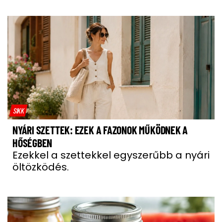
SIKK
NYÁRI SZETTEK: EZEK A FAZONOK MŰKÖDNEK A
HŐSÉGBEN
Ezekkel a szettekkel egyszerűbb a nyári
öltözködés.