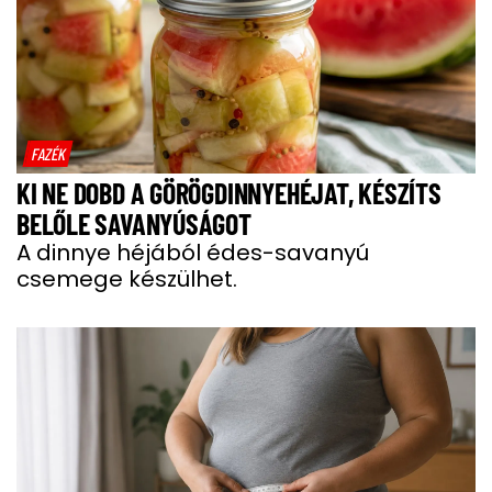
FAZÉK
KI NE DOBD A GÖRÖGDINNYEHÉJAT, KÉSZÍTS
BELŐLE SAVANYÚSÁGOT
A dinnye héjából édes-savanyú
csemege készülhet.