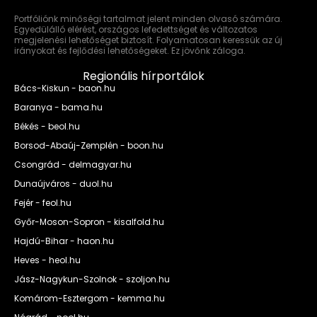
Portfóliónk minőségi tartalmat jelent minden olvasó számára.
Egyedülálló elérést, országos lefedettséget és változatos
megjelenési lehetőséget biztosít. Folyamatosan keressük az új
irányokat és fejlődési lehetőségeket. Ez jövőnk záloga.
Regionális hírportálok
Bács-Kiskun - baon.hu
Baranya - bama.hu
Békés - beol.hu
Borsod-Abaúj-Zemplén - boon.hu
Csongrád - delmagyar.hu
Dunaújváros - duol.hu
Fejér - feol.hu
Győr-Moson-Sopron - kisalfold.hu
Hajdú-Bihar - haon.hu
Heves - heol.hu
Jász-Nagykun-Szolnok - szoljon.hu
Komárom-Esztergom - kemma.hu