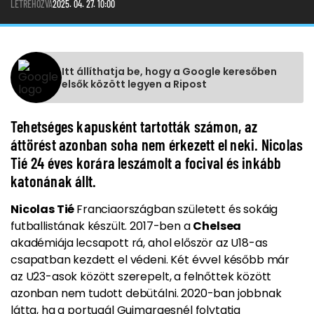
LÉTREHOZVA
2025. 04. 27. 10:00
Itt állíthatja be, hogy a Google keresőben
elsők között legyen a Ripost
Tehetséges kapusként tartották számon, az
áttörést azonban soha nem érkezett el neki. Nicolas
Tié 24 éves korára leszámolt a focival és inkább
katonának állt.
Nicolas Tié
Franciaországban született és sokáig
futballistának készült. 2017-ben a
Chelsea
akadémiája lecsapott rá, ahol először az U18-as
csapatban kezdett el védeni. Két évvel később már
az U23-asok között szerepelt, a felnőttek között
azonban nem tudott debütálni. 2020-ban jobbnak
látta, ha a portugál Guimaraesnél folytatja