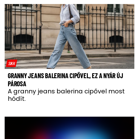
SIKK
GRANNY JEANS BALERINA CIPŐVEL, EZ A NYÁR ÚJ
PÁROSA
A granny jeans balerina cipővel most
hódít.