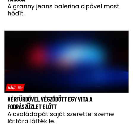
A granny jeans balerina cipővel most
hódít.
NÍNÓ
18+
VÉRFÜRDŐVEL VÉGZŐDÖTT EGY VITA A
FODRÁSZÜZLET ELŐTT
A családapát saját szerettei szeme
láttára lőtték le.