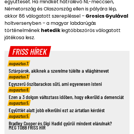
együttesét. Ha mindkét hátralévő NL-meccsen,
Németország és Olaszország ellen is pályára lép,
akkor 86 válogatott szerepléssel –
Grosics Gyulával
holtversenyben – a magyar labdarúgás
történelmének
hetedik
legtöbbszörös válogatott
játékosa lesz.
FRISS HÍREK
augusztus 7.
Sztárpárok, akiknek a szerelme túlélte a világhírnevet
augusztus 7.
Egyszerű őszibarackos süti, ami egyenesen isteni
augusztus 6.
Ezen a 3 dolgon változtass időben, hogy elkerüld a demenciát
augusztus 5.
Együttlét alatt jobb elkerülni ezt az ártatlan kérdést
augusztus 5.
Bradley Cooper és Gigi Hadid gyűrűi mindent elárulnak?
MÉG TÖBB FRISS HÍR