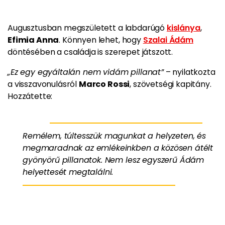
Augusztusban megszületett a labdarúgó
kislánya
,
Efimia Anna
. Könnyen lehet, hogy
Szalai Ádám
döntésében a családja is szerepet játszott.
„Ez egy egyáltalán nem vidám pillanat”
– nyilatkozta
a visszavonulásról
Marco Rossi
, szövetségi kapitány.
Hozzátette:
Remélem, túltesszük magunkat a helyzeten, és
megmaradnak az emlékeinkben a közösen átélt
gyönyörű pillanatok. Nem lesz egyszerű Ádám
helyettesét megtalálni.