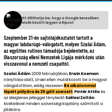
Itt állíthatja be, hogy a Google keresőben
elsők között legyen a Ripost
Szeptember 21-én sajtótájékoztatót tartott a
magyar labdarúgó-válogatott, melyen Szalai Ádám,
az együttes rutinos támadója bejelentette, az
Olaszország elleni Nemzetek Ligája mérkőzés után
visszavonul a nemzeti csapattól.
Szalai Ádám
2009 februárjában,
Erwin Koeman
irányítása alatt, Izrael ellen mutatkozott be a magyar
válogatottban, eddig összesen
84 alkalommal
lépett pályára és 25 gólt szerzett
.
Pintér Attila
és
az ideiglenes jelleggel ténykedő
Szélesi Zoltán
kivételével minden szövetségi kapitány számított a
játékára.