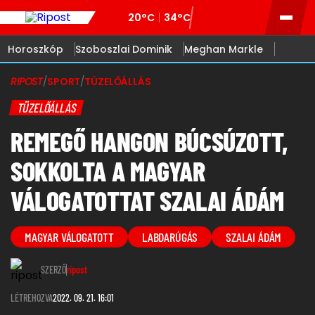
20°C
34°C
Horoszkóp
Szoboszlai Dominik
Meghan Markle
RIPOST
/
SPORT
/
TÜZELŐÁLLÁS
TÜZELŐÁLLÁS
REMEGŐ HANGON BÚCSÚZOTT,
SOKKOLTA A MAGYAR
VÁLOGATOTTAT SZALAI ÁDÁM
MAGYAR VÁLOGATOTT
LABDARÚGÁS
SZALAI ÁDÁM
SZERZŐ
ripost
LÉTREHOZVA
2022. 09. 21. 16:01