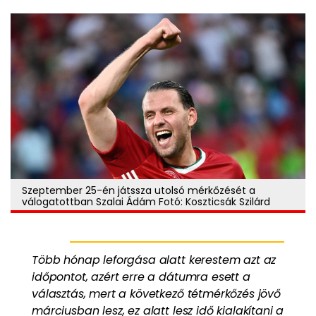
Szeptember 25-én játssza utolsó mérkőzését a
válogatottban Szalai Ádám Fotó: Koszticsák Szilárd
Több hónap leforgása alatt kerestem azt az
időpontot, azért erre a dátumra esett a
választás, mert a következő tétmérkőzés jövő
márciusban lesz, ez alatt lesz idő kialakítani a