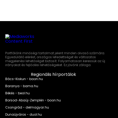
Portfóliónk minőségi tartalmat jelent minden olvasó számára.
Egyedülálló elérést, országos lefedettséget és változatos
megjelenési lehetőséget biztosít. Folyamatosan keressük az új
irányokat és fejlődési lehetőségeket. Ez jövőnk záloga.
Regionális hírportálok
Bács-Kiskun - baon.hu
Baranya - bama.hu
Békés - beol.hu
Borsod-Abaúj-Zemplén - boon.hu
Csongrád - delmagyar.hu
Dunaújváros - duol.hu