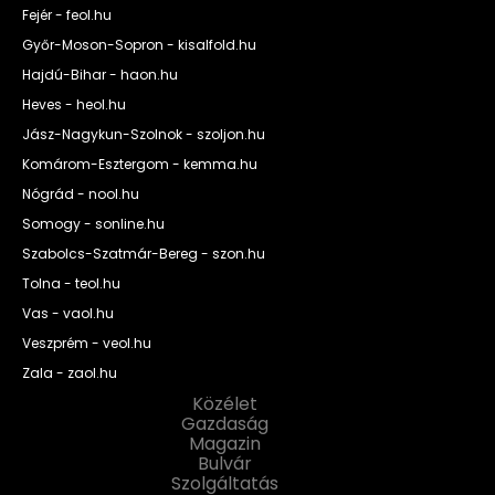
Fejér - feol.hu
Győr-Moson-Sopron - kisalfold.hu
Hajdú-Bihar - haon.hu
Heves - heol.hu
Jász-Nagykun-Szolnok - szoljon.hu
Komárom-Esztergom - kemma.hu
Nógrád - nool.hu
Somogy - sonline.hu
Szabolcs-Szatmár-Bereg - szon.hu
Tolna - teol.hu
Vas - vaol.hu
Veszprém - veol.hu
Zala - zaol.hu
Közélet
Gazdaság
Magazin
Bulvár
Szolgáltatás