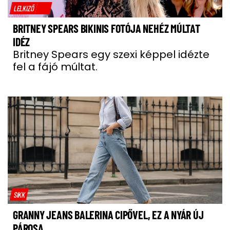
LELKIZŐ
BRITNEY SPEARS BIKINIS FOTÓJA NEHÉZ MÚLTAT
IDÉZ
Britney Spears egy szexi képpel idézte
fel a fájó múltat.
SIKK
GRANNY JEANS BALERINA CIPŐVEL, EZ A NYÁR ÚJ
PÁROSA