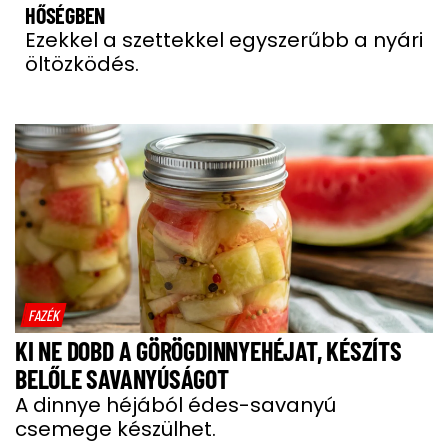
HŐSÉGBEN
Ezekkel a szettekkel egyszerűbb a nyári
öltözködés.
FAZÉK
KI NE DOBD A GÖRÖGDINNYEHÉJAT, KÉSZÍTS
BELŐLE SAVANYÚSÁGOT
A dinnye héjából édes-savanyú
csemege készülhet.