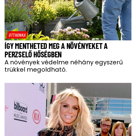
OTTHONKA
ÍGY MENTHETED MEG A NÖVÉNYEKET A
PERZSELŐ HŐSÉGBEN
A növények védelme néhány egyszerű
trükkel megoldható.