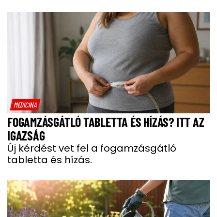
MEDICINA
FOGAMZÁSGÁTLÓ TABLETTA ÉS HÍZÁS? ITT AZ
IGAZSÁG
Új kérdést vet fel a fogamzásgátló
tabletta és hízás.