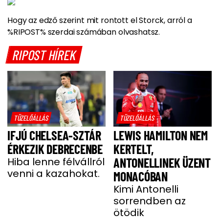
Hogy az edző szerint mit rontott el Storck, arról a
%RIPOST% szerdai számában olvashatsz.
RIPOST HÍREK
TÜZELŐÁLLÁS
TÜZELŐÁLLÁS
IFJÚ CHELSEA-SZTÁR
LEWIS HAMILTON NEM
ÉRKEZIK DEBRECENBE
KERTELT,
Hiba lenne félvállról
ANTONELLINEK ÜZENT
venni a kazahokat.
MONACÓBAN
Kimi Antonelli
sorrendben az
ötödik