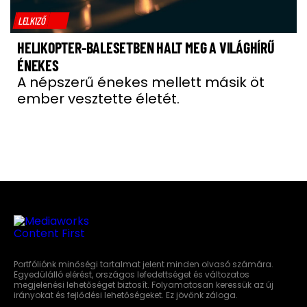
LELKIZŐ
HELIKOPTER-BALESETBEN HALT MEG A VILÁGHÍRŰ
ÉNEKES
A népszerű énekes mellett másik öt
ember vesztette életét.
Portfóliónk minőségi tartalmat jelent minden olvasó számára.
Egyedülálló elérést, országos lefedettséget és változatos
megjelenési lehetőséget biztosít. Folyamatosan keressük az új
irányokat és fejlődési lehetőségeket. Ez jövőnk záloga.