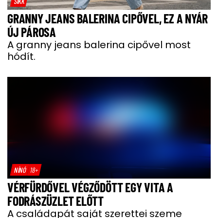
SIKK
GRANNY JEANS BALERINA CIPŐVEL, EZ A NYÁR
ÚJ PÁROSA
A granny jeans balerina cipővel most
hódít.
NÍNÓ
18+
VÉRFÜRDŐVEL VÉGZŐDÖTT EGY VITA A
FODRÁSZÜZLET ELŐTT
A családapát saját szerettei szeme