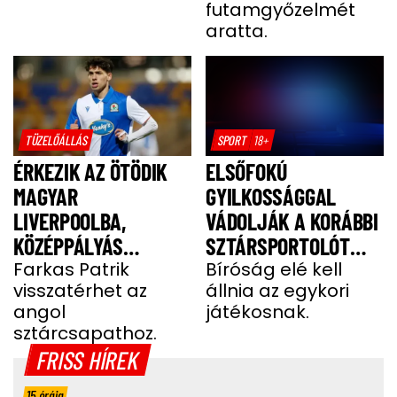
futamgyőzelmét
aratta.
TÜZELŐÁLLÁS
SPORT
18+
ÉRKEZIK AZ ÖTÖDIK
ELSŐFOKÚ
MAGYAR
GYILKOSSÁGGAL
LIVERPOOLBA,
VÁDOLJÁK A KORÁBBI
KÖZÉPPÁLYÁS
SZTÁRSPORTOLÓT
KERÜLHET
Farkas Patrik
BARÁTNŐJE TRAGIKUS
Bíróság elé kell
visszatérhet az
állnia az egykori
SZOBOSZLAIÉK MELLÉ
HALÁLA MIATT
angol
játékosnak.
sztárcsapathoz.
FRISS HÍREK
15 órája