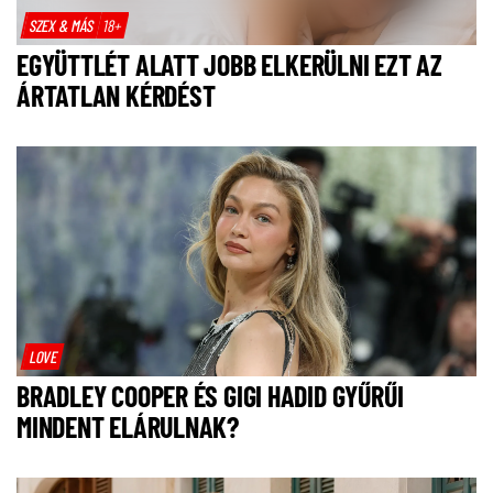
SZEX & MÁS
18+
EGYÜTTLÉT ALATT JOBB ELKERÜLNI EZT AZ
ÁRTATLAN KÉRDÉST
LOVE
BRADLEY COOPER ÉS GIGI HADID GYŰRŰI
MINDENT ELÁRULNAK?