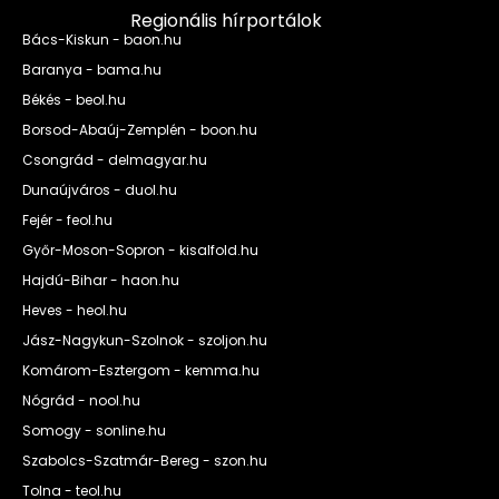
Regionális hírportálok
Bács-Kiskun - baon.hu
Baranya - bama.hu
Békés - beol.hu
Borsod-Abaúj-Zemplén - boon.hu
Csongrád - delmagyar.hu
Dunaújváros - duol.hu
Fejér - feol.hu
Győr-Moson-Sopron - kisalfold.hu
Hajdú-Bihar - haon.hu
Heves - heol.hu
Jász-Nagykun-Szolnok - szoljon.hu
Komárom-Esztergom - kemma.hu
Nógrád - nool.hu
Somogy - sonline.hu
Szabolcs-Szatmár-Bereg - szon.hu
Tolna - teol.hu