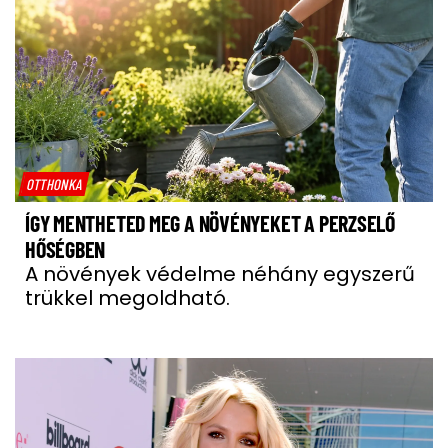
OTTHONKA
ÍGY MENTHETED MEG A NÖVÉNYEKET A PERZSELŐ
HŐSÉGBEN
A növények védelme néhány egyszerű
trükkel megoldható.