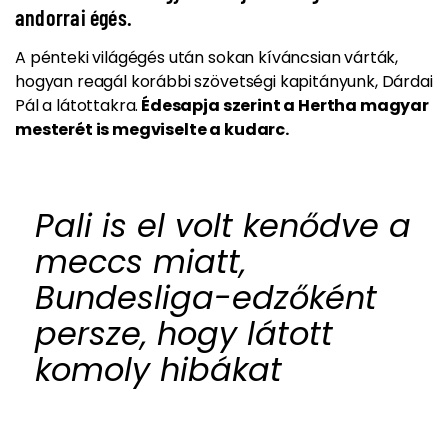
andorrai égés.
A pénteki világégés
után sokan kíváncsian várták,
hogyan reagál korábbi szövetségi kapitányunk,
Dárdai
Pál
a látottakra.
Édesapja szerint a Hertha magyar
mesterét is megviselte a kudarc.
Pali is el volt kenődve a
meccs miatt,
Bundesliga-edzőként
persze, hogy látott
komoly hibákat