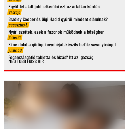
Együttlét alatt jobb elkerülni ezt az ártatlan kérdést
21 órája
Bradley Cooper és Gigi Hadid gyűrűi mindent elárulnak?
augusztus 3.
Nyári szettek: ezek a fazonok működnek a hőségben
július 31.
Ki ne dobd a görögdinnyehéjat, készíts belőle savanyúságot
július 30.
Fogamzásgátló tabletta és hízás? Itt az igazság
MÉG TÖBB FRISS HÍR