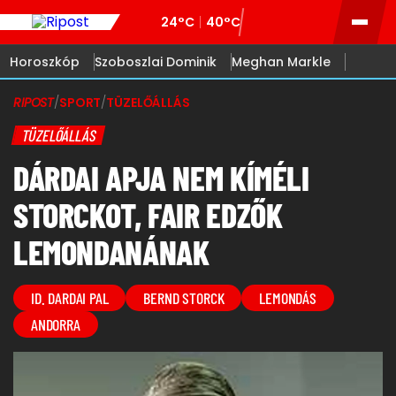
24°C
40°C
Horoszkóp
Szoboszlai Dominik
Meghan Markle
RIPOST
/
SPORT
/
TÜZELŐÁLLÁS
TÜZELŐÁLLÁS
DÁRDAI APJA NEM KÍMÉLI
STORCKOT, FAIR EDZŐK
LEMONDANÁNAK
ID. DARDAI PAL
BERND STORCK
LEMONDÁS
ANDORRA