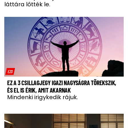
láttára lőtték le.
EZO
EZ A 3 CSILLAGJEGY IGAZI NAGYSÁGRA TÖREKSZIK,
ÉS EL IS ÉRIK, AMIT AKARNAK
Mindenki irigykedik rájuk.