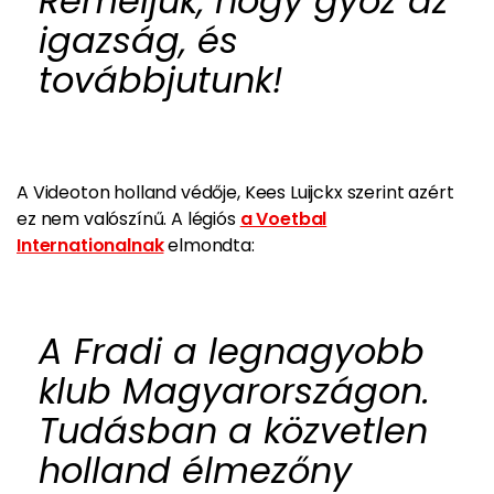
Reméljük, hogy győz az
igazság, és
továbbjutunk!
A Videoton holland védője, Kees Luijckx szerint azért
ez nem valószínű. A légiós
a Voetbal
Internationalnak
elmondta:
A Fradi a legnagyobb
klub Magyarországon.
Tudásban a közvetlen
holland élmezőny