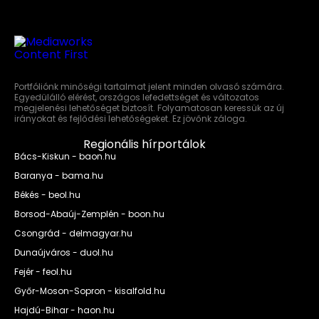
Portfóliónk minőségi tartalmat jelent minden olvasó számára.
Egyedülálló elérést, országos lefedettséget és változatos
megjelenési lehetőséget biztosít. Folyamatosan keressük az új
irányokat és fejlődési lehetőségeket. Ez jövőnk záloga.
Regionális hírportálok
Bács-Kiskun - baon.hu
Baranya - bama.hu
Békés - beol.hu
Borsod-Abaúj-Zemplén - boon.hu
Csongrád - delmagyar.hu
Dunaújváros - duol.hu
Fejér - feol.hu
Győr-Moson-Sopron - kisalfold.hu
Hajdú-Bihar - haon.hu