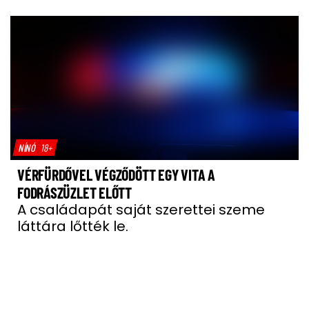
NÍNÓ
18+
VÉRFÜRDŐVEL VÉGZŐDÖTT EGY VITA A
FODRÁSZÜZLET ELŐTT
A családapát saját szerettei szeme
láttára lőtték le.