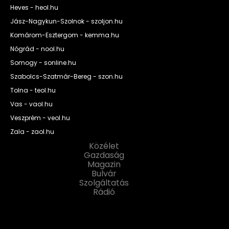
Heves - heol.hu
Jász-Nagykun-Szolnok - szoljon.hu
Komárom-Esztergom - kemma.hu
Nógrád - nool.hu
Somogy - sonline.hu
Szabolcs-Szatmár-Bereg - szon.hu
Tolna - teol.hu
Vas - vaol.hu
Veszprém - veol.hu
Zala - zaol.hu
Közélet
Gazdaság
Magazin
Bulvár
Szolgáltatás
Rádió