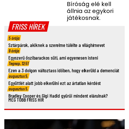
BARÁTNŐJE TRAGIKUS
Bíróság elé kell
állnia az egykori
HALÁLA MIATT
játékosnak.
FRISS HÍREK
5 órája
Sztárpárok, akiknek a szerelme túlélte a világhírnevet
9 órája
Egyszerű őszibarackos süti, ami egyenesen isteni
Tegnap, 12:51
Ezen a 3 dolgon változtass időben, hogy elkerüld a demenciát
augusztus 5.
Együttlét alatt jobb elkerülni ezt az ártatlan kérdést
augusztus 5.
Bradley Cooper és Gigi Hadid gyűrűi mindent elárulnak?
MÉG TÖBB FRISS HÍR