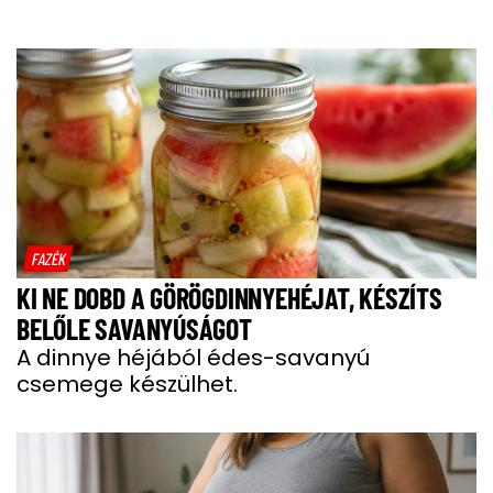
FAZÉK
KI NE DOBD A GÖRÖGDINNYEHÉJAT, KÉSZÍTS
BELŐLE SAVANYÚSÁGOT
A dinnye héjából édes-savanyú
csemege készülhet.