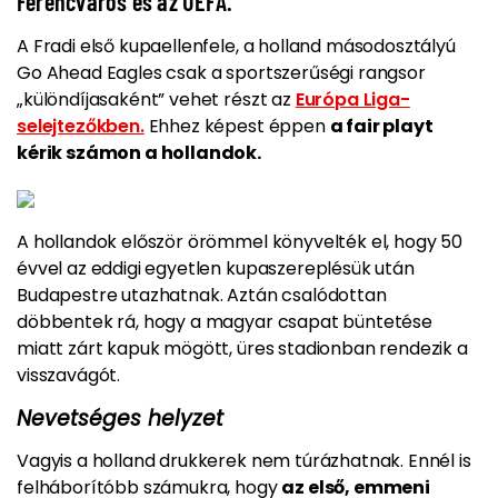
Ferencváros és az UEFA.
A Fradi első kupaellenfele, a holland másodosztályú
Go Ahead Eagles csak a sportszerűségi rangsor
„különdíjasaként” vehet részt az
Európa Liga-
selejtezőkben.
Ehhez képest éppen
a fair playt
kérik számon a hollandok.
A hollandok először örömmel könyvelték el, hogy 50
évvel az eddigi egyetlen kupaszereplésük után
Budapestre utazhatnak. Aztán csalódottan
döbbentek rá, hogy a magyar csapat büntetése
miatt zárt kapuk mögött,
üres stadionban rendezik a
visszavágót.
Nevetséges helyzet
Vagyis a holland drukkerek nem túrázhatnak. Ennél is
felháborítóbb számukra, hogy
az első, emmeni