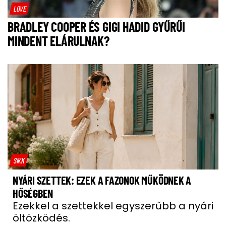
LOVE
BRADLEY COOPER ÉS GIGI HADID GYŰRŰI
MINDENT ELÁRULNAK?
SIKK
NYÁRI SZETTEK: EZEK A FAZONOK MŰKÖDNEK A
HŐSÉGBEN
Ezekkel a szettekkel egyszerűbb a nyári
öltözködés.