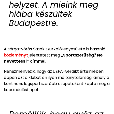
helyzet. A mieink meg
hiába készültek
Budapestre.
A sárga-vörös Sasok szurkolói egyesülete is hasonló
közleményt
jelentetett meg
„Sportszerűség? Ne
nevettess!”
címmel.
Nehezményezik, hogy az UEFA-verdikt értelmében
éppen azt a klubot éri ilyen méltánytalanság, amely a
kontinens legsportszerűbb csapataként kapta meg a
kupaindulási jogot: