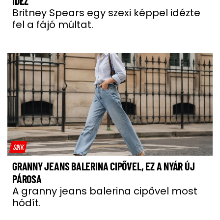
IDÉZ
Britney Spears egy szexi képpel idézte
fel a fájó múltat.
SIKK
GRANNY JEANS BALERINA CIPŐVEL, EZ A NYÁR ÚJ
PÁROSA
A granny jeans balerina cipővel most
hódít.