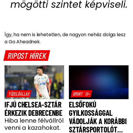
mögötti szintet képviseli.
Így, ha nem is lehetetlen, de nagyon nehéz dolga lesz
a Go Aheadnek.
RIPOST HÍREK
TÜZELŐÁLLÁS
SPORT
18+
IFJÚ CHELSEA-SZTÁR
ELSŐFOKÚ
ÉRKEZIK DEBRECENBE
GYILKOSSÁGGAL
Hiba lenne félvállról
VÁDOLJÁK A KORÁBBI
venni a kazahokat.
SZTÁRSPORTOLÓT