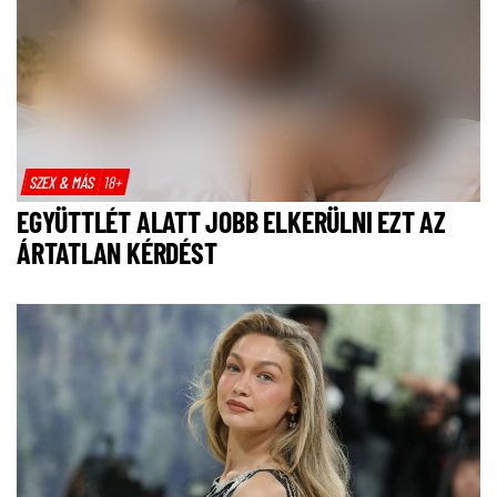
SZEX & MÁS
18+
EGYÜTTLÉT ALATT JOBB ELKERÜLNI EZT AZ
ÁRTATLAN KÉRDÉST