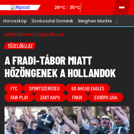
26°C
35°C
Horoszkóp
Szoboszlai Dominik
Meghan Markle
RIPOST
/
SPORT
/
TÜZELŐÁLLÁS
TÜZELŐÁLLÁS
A FRADI-TÁBOR MIATT
HŐZÖNGENEK A HOLLANDOK
FTC
SPORTSZERŰSÉG
GO AHEAD EAGLES
FAIR PLAY
ZÁRT KAPU
FRADI
EURÓPA LIGA