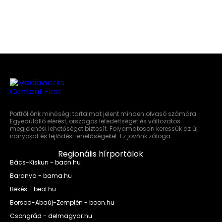
Portfóliónk minőségi tartalmat jelent minden olvasó számára.
Egyedülálló elérést, országos lefedettséget és változatos
megjelenési lehetőséget biztosít. Folyamatosan keressük az új
irányokat és fejlődési lehetőségeket. Ez jövőnk záloga.
Regionális hírportálok
Bács-Kiskun - baon.hu
Baranya - bama.hu
Békés - beol.hu
Borsod-Abaúj-Zemplén - boon.hu
Csongrád - delmagyar.hu