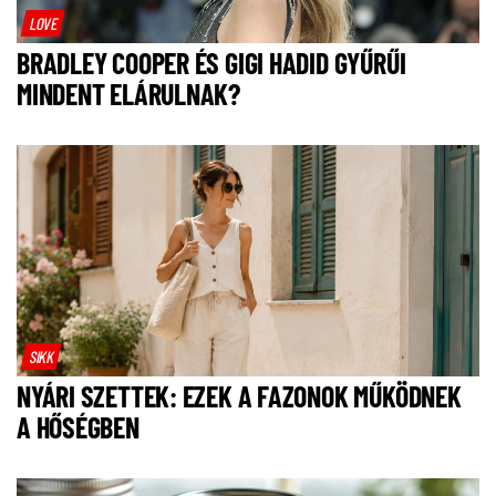
LOVE
BRADLEY COOPER ÉS GIGI HADID GYŰRŰI
MINDENT ELÁRULNAK?
SIKK
NYÁRI SZETTEK: EZEK A FAZONOK MŰKÖDNEK
A HŐSÉGBEN