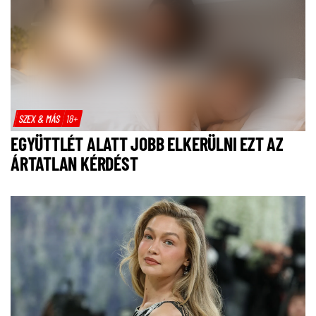
SZEX & MÁS
18+
EGYÜTTLÉT ALATT JOBB ELKERÜLNI EZT AZ
ÁRTATLAN KÉRDÉST