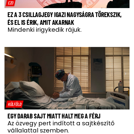
EZO
EZ A 3 CSILLAGJEGY IGAZI NAGYSÁGRA TÖREKSZIK,
ÉS EL IS ÉRIK, AMIT AKARNAK
Mindenki irigykedik rájuk.
KÜLFÖLD
EGY DARAB SAJT MIATT HALT MEG A FÉRJ
Az özvegy pert indított a sajtkészítő
vállalattal szemben.