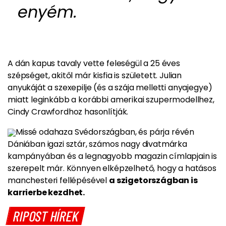
enyém.
A dán kapus tavaly vette feleségül a 25 éves
szépséget, akitől már kisfia is született. Julian
anyukáját a szexepilje (és a szája melletti anyajegye)
miatt leginkább a korábbi
amerikai szupermodellhez,
Cindy Crawfordhoz hasonlítják.
Missé odahaza Svédországban, és párja révén
Dániában igazi sztár, számos nagy divatmárka
kampányában és a legnagyobb magazin címlapjain is
szerepelt már. Könnyen elképzelhető, hogy a hatásos
manchesteri fellépésével
a szigetországban is
karrierbe kezdhet.
RIPOST HÍREK