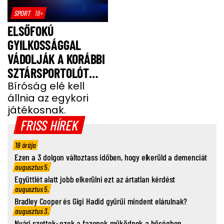
SPORT
18+
ELSŐFOKÚ
GYILKOSSÁGGAL
VÁDOLJÁK A KORÁBBI
SZTÁRSPORTOLÓT
BARÁTNŐJE TRAGIKUS
Bíróság elé kell
állnia az egykori
HALÁLA MIATT
játékosnak.
FRISS HÍREK
18 órája
Ezen a 3 dolgon változtass időben, hogy elkerüld a demenciát
augusztus 5.
Együttlét alatt jobb elkerülni ezt az ártatlan kérdést
augusztus 5.
Bradley Cooper és Gigi Hadid gyűrűi mindent elárulnak?
augusztus 3.
Nyári szettek: ezek a fazonok működnek a hőségben