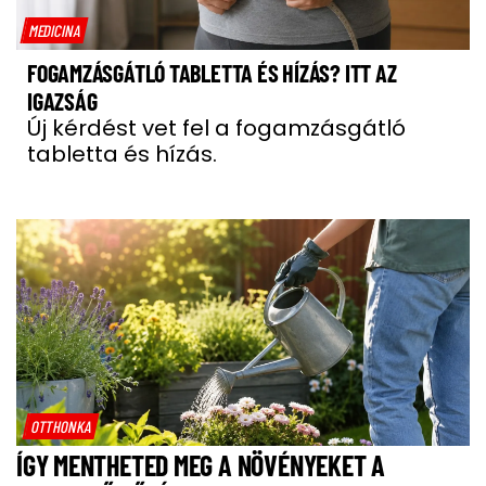
MEDICINA
FOGAMZÁSGÁTLÓ TABLETTA ÉS HÍZÁS? ITT AZ
IGAZSÁG
Új kérdést vet fel a fogamzásgátló
tabletta és hízás.
OTTHONKA
ÍGY MENTHETED MEG A NÖVÉNYEKET A