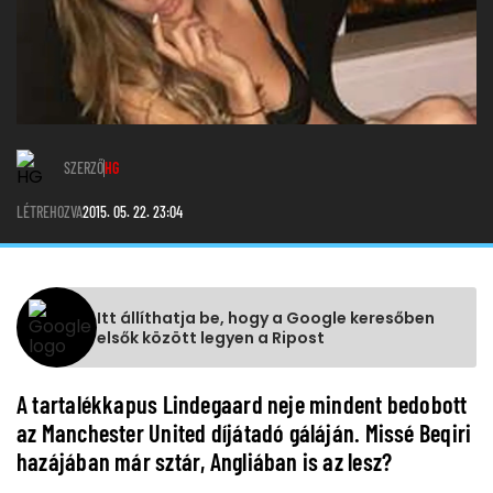
SZERZŐ
HG
LÉTREHOZVA
2015. 05. 22. 23:04
Itt állíthatja be, hogy a Google keresőben
elsők között legyen a Ripost
A tartalékkapus Lindegaard neje mindent bedobott
az Manchester United díjátadó gáláján. Missé Beqiri
hazájában már sztár, Angliában is az lesz?