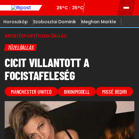
26°C
35°C
Horoszkóp
Szoboszlai Dominik
Meghan Markle
RIPOST
/
SPORT
/
TÜZELŐÁLLÁS
TÜZELŐÁLLÁS
CICIT VILLANTOTT A
FOCISTAFELESÉG
MANCHESTER UNITED
BIKINIMODELL
MISSÉ BEQIRI