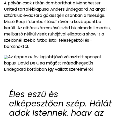
A pályán csak ritkán domboríthat a Manchester
United tartalékkapusa, Anders Lindegaard. Az angol
sztárklub évadzáró gálaestjén azonban a felesége,
Missé Beqiri "domborítása" révén a középpontba
került. Az albán származású svéd bikinimodell merész,
melltartó nélkül viselt ruhájával ellopta a show-t
a
szebbnél szebb futballista-feleségektől és -
barátnőktől.
Az éppen az év legjobbjává választott spanyol
kapus, David De Gea mögött másodhegedűs
Lindegaard korábban így vallott szerelméről:
Éles eszű és
elképesztően szép. Hálát
adok Istennek, hogy az