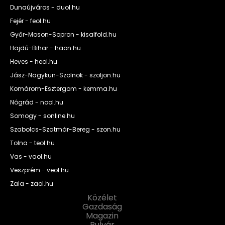
Dunaújváros - duol.hu
Fejér - feol.hu
Győr-Moson-Sopron - kisalfold.hu
Hajdú-Bihar - haon.hu
Heves - heol.hu
Jász-Nagykun-Szolnok - szoljon.hu
Komárom-Esztergom - kemma.hu
Nógrád - nool.hu
Somogy - sonline.hu
Szabolcs-Szatmár-Bereg - szon.hu
Tolna - teol.hu
Vas - vaol.hu
Veszprém - veol.hu
Zala - zaol.hu
Közélet
Gazdaság
Magazin
Bulvár