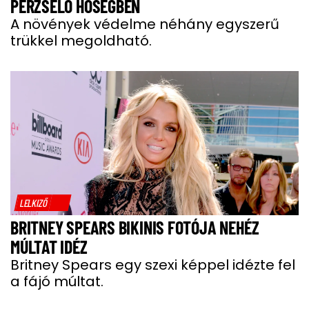
PERZSELŐ HŐSÉGBEN
A növények védelme néhány egyszerű
trükkel megoldható.
LELKIZŐ
BRITNEY SPEARS BIKINIS FOTÓJA NEHÉZ
MÚLTAT IDÉZ
Britney Spears egy szexi képpel idézte fel
a fájó múltat.