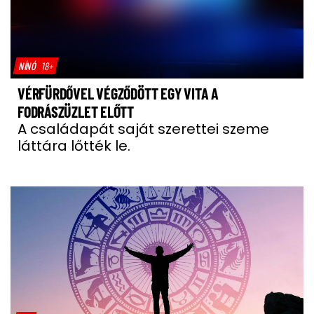
NÍNÓ
18+
VÉRFÜRDŐVEL VÉGZŐDÖTT EGY VITA A
FODRÁSZÜZLET ELŐTT
A családapát saját szerettei szeme
láttára lőtték le.