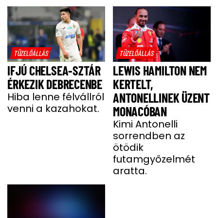
TÜZELŐÁLLÁS
TÜZELŐÁLLÁS
IFJÚ CHELSEA-SZTÁR
LEWIS HAMILTON NEM
ÉRKEZIK DEBRECENBE
KERTELT,
Hiba lenne félvállról
ANTONELLINEK ÜZENT
venni a kazahokat.
MONACÓBAN
Kimi Antonelli
sorrendben az
ötödik
futamgyőzelmét
aratta.