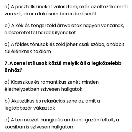
a) A pasztellszíneket választom, akár az öltözékemről
van szó, akár a lakásom berendezéséről
b) A kék és tengerzöld árnyalatok nagyon vonzanak,
előszeretettel hordok ilyeneket
c) A földes tónusok és zöld jöhet csak szóba, a többit
túl élénknek találom
7. A zenei stílusok közül melyik áll a legközelebb
önhöz?
a) Klasszikus és romantikus zenét minden
élethelyzetben szívesen hallgatok
b) Akusztikus és relaxációs zene az, amit a
legtöbbször választok
c) A természet hangjai és ambient igazán feltölt, a
kocsiban is szívesen hallgatom