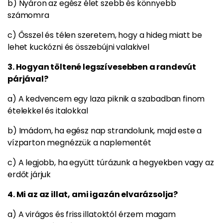
b) Nyáron az egész élet szebb és könnyebb
számomra
c) Ősszel és télen szeretem, hogy a hideg miatt be
lehet kuckózni és összebújni valakivel
3. Hogyan töltené legszívesebben a randevút
párjával?
a) A kedvencem egy laza piknik a szabadban finom
ételekkel és italokkal
b) Imádom, ha egész nap strandolunk, majd este a
vízparton megnézzük a naplementét
c) A legjobb, ha együtt túrázunk a hegyekben vagy az
erdőt járjuk
4. Mi az az illat, ami igazán elvarázsolja?
a) A virágos és friss illatoktól érzem magam