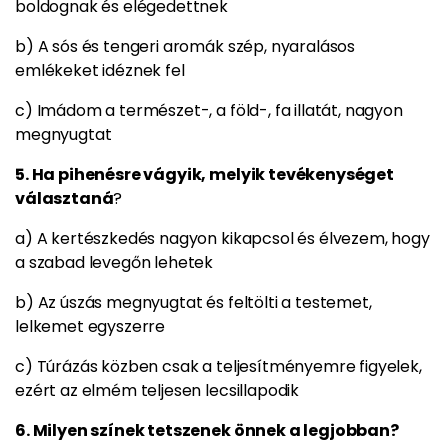
boldognak és elégedettnek
b) A sós és tengeri aromák szép, nyaralásos
emlékeket idéznek fel
c) Imádom a természet-, a föld-, fa illatát, nagyon
megnyugtat
5. Ha pihenésre vágyik, melyik tevékenységet
választaná
?
a) A kertészkedés nagyon kikapcsol és élvezem, hogy
a szabad levegőn lehetek
b) Az úszás megnyugtat és feltölti a testemet,
lelkemet egyszerre
c) Túrázás közben csak a teljesítményemre figyelek,
ezért az elmém teljesen lecsillapodik
6. Milyen színek tetszenek önnek a legjobban?