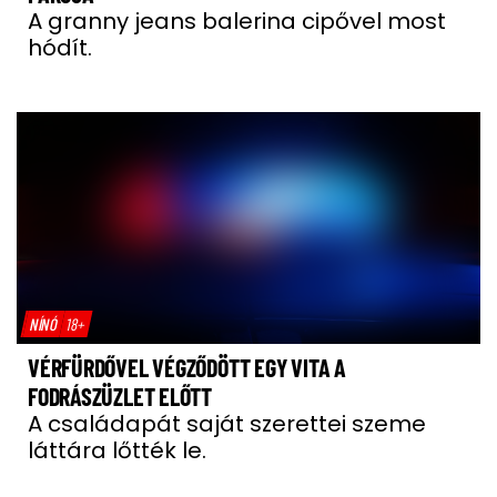
A granny jeans balerina cipővel most
hódít.
NÍNÓ
18+
VÉRFÜRDŐVEL VÉGZŐDÖTT EGY VITA A
FODRÁSZÜZLET ELŐTT
A családapát saját szerettei szeme
láttára lőtték le.