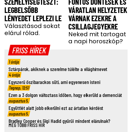
SZEMÉLYISÉGTESZT:
FONTOS DÖNTÉSEK ÉS
LEGBELSŐBB
VÁRATLAN HELYZETEK
LÉNYEDET LEPLEZI LE
VÁRNAK EZEKRE A
Választásod sokat
CSILLAGJEGYEKRE
elárul rólad.
Neked mit tartogat
a napi horoszkóp?
FRISS HÍREK
1 órája
Sztárpárok, akiknek a szerelme túlélte a világhírnevet
4 órája
Egyszerű őszibarackos süti, ami egyenesen isteni
Tegnap, 12:51
Ezen a 3 dolgon változtass időben, hogy elkerüld a demenciát
augusztus 5.
Együttlét alatt jobb elkerülni ezt az ártatlan kérdést
augusztus 5.
Bradley Cooper és Gigi Hadid gyűrűi mindent elárulnak?
MÉG TÖBB FRISS HÍR