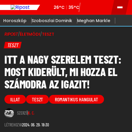
26°C
35°C
Horoszkóp
Szoboszlai Dominik
Meghan Markle
RIPOST
/
ÉLETMÓDI
/
TESZT
TESZT
ITT A NAGY SZERELEM TESZT:
MOST KIDERÜLT, MI HOZZA EL
SZÁMODRA AZ IGAZIT!
ILLAT
TESZT
ROMANTIKUS HANGULAT
SZERZŐ
K. C.
LÉTREHOZVA
2024. 06. 29. 18:30