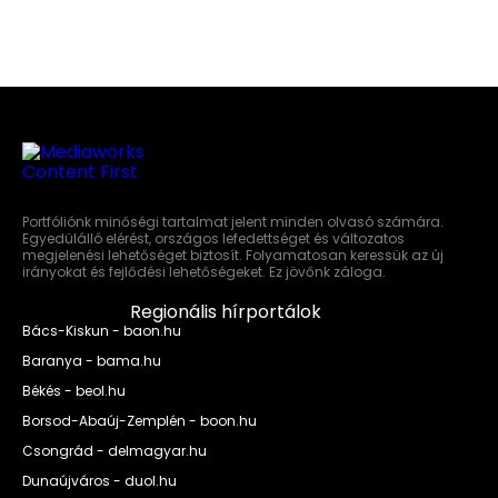
Portfóliónk minőségi tartalmat jelent minden olvasó számára.
Egyedülálló elérést, országos lefedettséget és változatos
megjelenési lehetőséget biztosít. Folyamatosan keressük az új
irányokat és fejlődési lehetőségeket. Ez jövőnk záloga.
Regionális hírportálok
Bács-Kiskun - baon.hu
Baranya - bama.hu
Békés - beol.hu
Borsod-Abaúj-Zemplén - boon.hu
Csongrád - delmagyar.hu
Dunaújváros - duol.hu