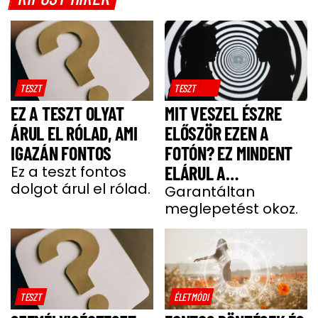
TESZT
TESZT
EZ A TESZT OLYAT
MIT VESZEL ÉSZRE
ÁRUL EL RÓLAD, AMI
ELŐSZÖR EZEN A
IGAZÁN FONTOS
FOTÓN? EZ MINDENT
Ez a teszt fontos
ELÁRUL A
dolgot árul el rólad.
SZEMÉLYISÉGEDRŐL
Garantáltan
meglepetést okoz.
TESZT
ÉLETMÓDI