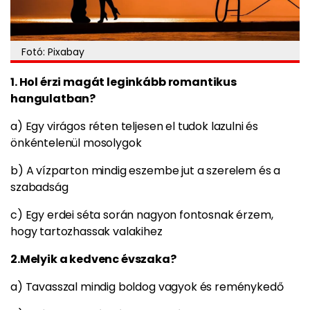
Fotó: Pixabay
1. Hol érzi magát leginkább romantikus
hangulatban?
a) Egy virágos réten teljesen el tudok lazulni és
önkéntelenül mosolygok
b) A vízparton mindig eszembe jut a szerelem és a
szabadság
c) Egy erdei séta során nagyon fontosnak érzem,
hogy tartozhassak valakihez
2.Melyik a kedvenc évszaka?
a) Tavasszal mindig boldog vagyok és reménykedő