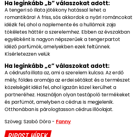
Ha leginkább „b” válaszokat adott:
A tengeri só illata jótékony hatással lehet a
romantikára! A friss, sós akkordok a nyári románcokat
idézik fel, ahol a naplemente és a hullámok zaja
tökéletes háttér a szerelemhez. Ebben az évszakban
egyébként is nagyon népszerűek a tengerpartot
idéző parfümök, amelyekben ezek feltűnnek.
Kísérletezzen velük
Ha leginkább „c” válaszokat adott:
A cédrusfa illata az, ami a szerelem kulcsa. Az erdő
mély, földes aromája az erdei sétákat és a természet
közelségét idézi fel, ahol igazán közel kerülhet a
partneréhez. Használjon olyan testápoló termékeket
és parfümöt, amelyben a cédrus is megjelenik.
Otthonában is párologtasson cédrus illóolajat.
Szöveg: Szabó Dóra -
Fanny
RIPOST HÍREK