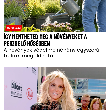
OTTHONKA
ÍGY MENTHETED MEG A NÖVÉNYEKET A
PERZSELŐ HŐSÉGBEN
A növények védelme néhány egyszerű
trükkel megoldható.