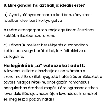
8. Mire gondol, ha azt hallja: ideális este?
a) Gyertyafényes vacsora a kertben, kényelmes
fotelban ülve, bort kortyolgatva
b) Séta a tengerparton, majd egy finom és színes
koktél, miközben szól a zene
c) Tábortűz mellett beszélgetés a szabadban
kettesben, vagy barátokkal, fel- feltekintve a
csillagokra.
Ha leginkább „a” válaszokat adott:
A levendula illata elhozhatja az ön számára a
szerelmet! Ez az illat nyugtató hatású és emlékeztet a
tavaszi virágos rétekre, ahol igazán romantikus
hangulatban érezheti magát. Párologtasson otthon
levendula illóolajat, használjon levendulás krémeket
és meg lesz a pozitív hatás!