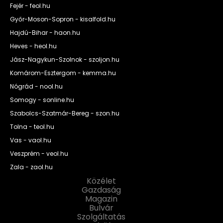
Fejér - feol.hu
Győr-Moson-Sopron - kisalfold.hu
Hajdú-Bihar - haon.hu
Heves - heol.hu
Jász-Nagykun-Szolnok - szoljon.hu
Komárom-Esztergom - kemma.hu
Nógrád - nool.hu
Somogy - sonline.hu
Szabolcs-Szatmár-Bereg - szon.hu
Tolna - teol.hu
Vas - vaol.hu
Veszprém - veol.hu
Zala - zaol.hu
Közélet
Gazdaság
Magazin
Bulvár
Szolgáltatás