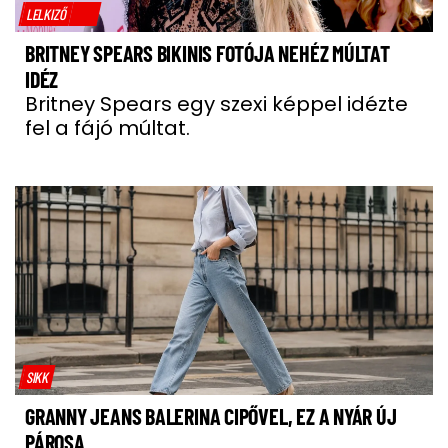
LELKIZŐ
BRITNEY SPEARS BIKINIS FOTÓJA NEHÉZ MÚLTAT
IDÉZ
Britney Spears egy szexi képpel idézte
fel a fájó múltat.
SIKK
GRANNY JEANS BALERINA CIPŐVEL, EZ A NYÁR ÚJ
PÁROSA