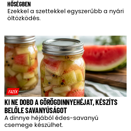
HŐSÉGBEN
Ezekkel a szettekkel egyszerűbb a nyári
öltözködés.
FAZÉK
KI NE DOBD A GÖRÖGDINNYEHÉJAT, KÉSZÍTS
BELŐLE SAVANYÚSÁGOT
A dinnye héjából édes-savanyú
csemege készülhet.