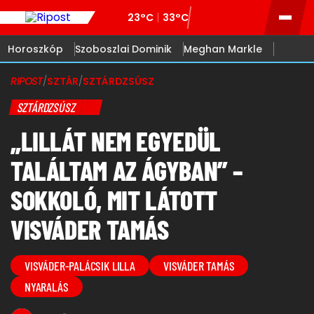
23°C
33°C
Horoszkóp
Szoboszlai Dominik
Meghan Markle
RIPOST
/
SZTÁR
/
SZTÁRDZSÚSZ
SZTÁRDZSÚSZ
„LILLÁT NEM EGYEDÜL
TALÁLTAM AZ ÁGYBAN” –
SOKKOLÓ, MIT LÁTOTT
VISVÁDER TAMÁS
VISVÁDER-PALÁCSIK LILLA
VISVÁDER TAMÁS
NYARALÁS