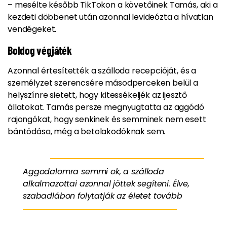
– mesélte később TikTokon a követőinek Tamás, aki a
kezdeti döbbenet után azonnal levideózta a hívatlan
vendégeket.
Boldog végjáték
Azonnal értesítették a szálloda recepcióját, és a
személyzet szerencsére másodperceken belül a
helyszínre sietett, hogy kitessékeljék az ijesztő
állatokat. Tamás persze megnyugtatta az aggódó
rajongókat, hogy senkinek és semminek nem esett
bántódása, még a betolakodóknak sem.
Aggodalomra semmi ok, a szálloda
alkalmazottai azonnal jöttek segíteni. Élve,
szabadlábon folytatják az életet tovább