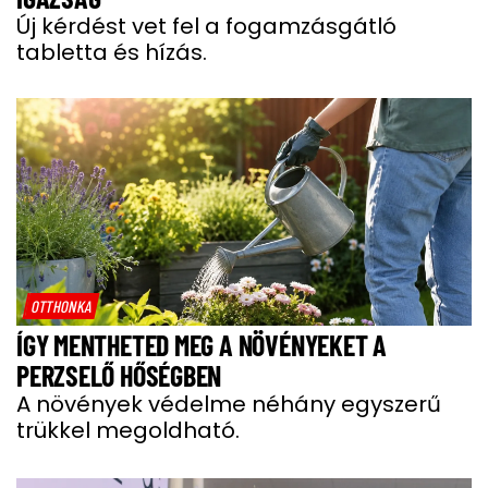
Új kérdést vet fel a fogamzásgátló
tabletta és hízás.
OTTHONKA
ÍGY MENTHETED MEG A NÖVÉNYEKET A
PERZSELŐ HŐSÉGBEN
A növények védelme néhány egyszerű
trükkel megoldható.