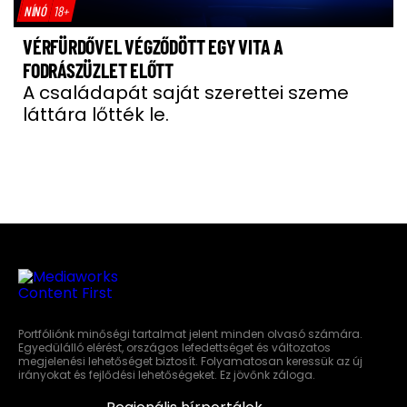
NÍNÓ
18+
VÉRFÜRDŐVEL VÉGZŐDÖTT EGY VITA A
FODRÁSZÜZLET ELŐTT
A családapát saját szerettei szeme
láttára lőtték le.
Portfóliónk minőségi tartalmat jelent minden olvasó számára.
Egyedülálló elérést, országos lefedettséget és változatos
megjelenési lehetőséget biztosít. Folyamatosan keressük az új
irányokat és fejlődési lehetőségeket. Ez jövőnk záloga.