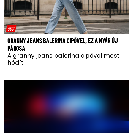
SIKK
GRANNY JEANS BALERINA CIPŐVEL, EZ A NYÁR ÚJ
PÁROSA
A granny jeans balerina cipővel most
hódít.