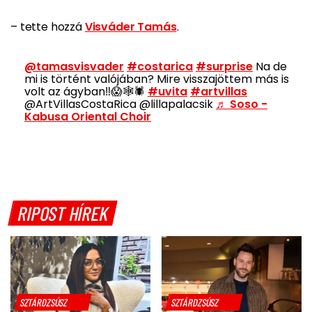
– tette hozzá
Visváder Tamás
.
@tamasvisvader
#costarica
#surprise
Na de
mi is történt valójában? Mire visszajöttem más is
volt az ágyban‼️😱🕸🕷
#uvita
#artvillas
@ArtVillasCostaRica @lillapalacsik
♬ Soso -
Kabusa Oriental Choir
RIPOST HÍREK
SZTÁRDZSÚSZ
SZTÁRDZSÚSZ