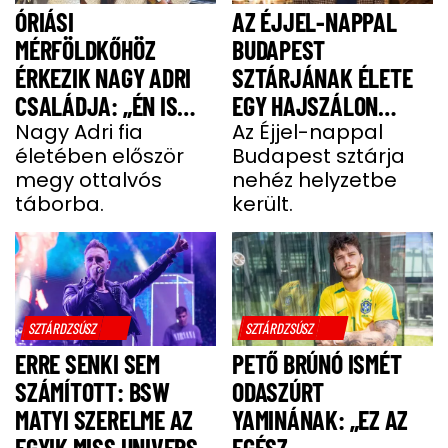
ÓRIÁSI
AZ ÉJJEL-NAPPAL
MÉRFÖLDKŐHÖZ
BUDAPEST
ÉRKEZIK NAGY ADRI
SZTÁRJÁNAK ÉLETE
CSALÁDJA: „ÉN IS
EGY HAJSZÁLON
UGYANÚGY IZGULOK,
Nagy Adri fia
LÓGOTT – SÖTÉT
Az Éjjel-nappal
életében először
Budapest sztárja
MINT Ő”
IDŐSZAKBÓL
megy ottalvós
nehéz helyzetbe
MENEKÜLT MEG A
táborba.
került.
SZTÁRAPUKA
SZTÁRDZSÚSZ
SZTÁRDZSÚSZ
ERRE SENKI SEM
PETŐ BRÚNÓ ISMÉT
SZÁMÍTOTT: BSW
ODASZÚRT
MATYI SZERELME AZ
YAMINÁNAK: „EZ AZ
EGYIK MISS UNIVERSE
EGÉSZ