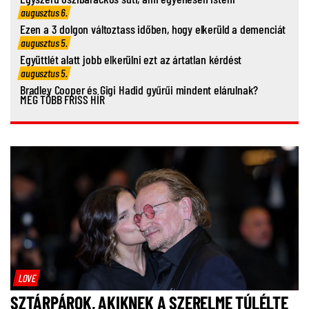
augusztus 6.
Ezen a 3 dolgon változtass időben, hogy elkerüld a demenciát
augusztus 5.
Együttlét alatt jobb elkerülni ezt az ártatlan kérdést
augusztus 5.
Bradley Cooper és Gigi Hadid gyűrűi mindent elárulnak?
MÉG TÖBB FRISS HÍR
LOVE
SZTÁRPÁROK, AKIKNEK A SZERELME TÚLÉLTE