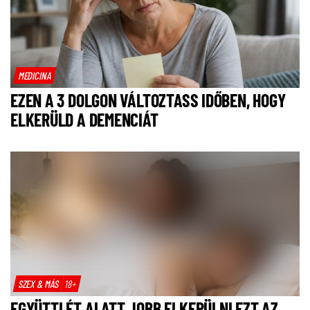
MEDICINA
EZEN A 3 DOLGON VÁLTOZTASS IDŐBEN, HOGY
ELKERÜLD A DEMENCIÁT
SZEX & MÁS
18+
EGYÜTTLÉT ALATT JOBB ELKERÜLNI EZT AZ