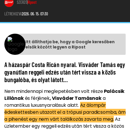
SZERZŐ
Ripost
LÉTREHOZVA
2026. 06. 15. 07:30
Itt állíthatja be, hogy a Google keresőben
elsők között legyen a Ripost
A házaspár Costa Ricán nyaral. Visváder Tamás egy
gyanútlan reggeli edzés után tért vissza a közös
bungalóba, és olyat látott...
Nem mindennapi meglepetésben volt része
Palácsik
Lillának
és férjének
, Visváder Tamásnak
a
romantikus luxusnyaralásuk alatt.
Az álompár
édeskettesben utazott el a trópusi paradicsomba, ám
a pihenést egy nem várt találkozás zavarta meg.
Az
üzletember egy reggeli edzés után tért vissza a közös