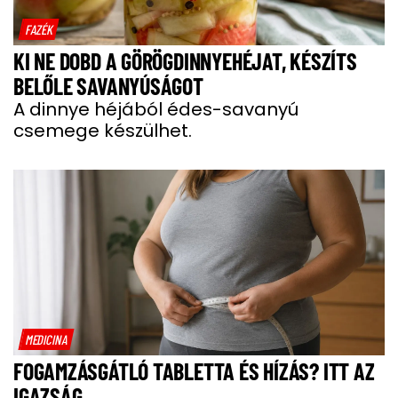
FAZÉK
KI NE DOBD A GÖRÖGDINNYEHÉJAT, KÉSZÍTS
BELŐLE SAVANYÚSÁGOT
A dinnye héjából édes-savanyú
csemege készülhet.
MEDICINA
FOGAMZÁSGÁTLÓ TABLETTA ÉS HÍZÁS? ITT AZ
IGAZSÁG