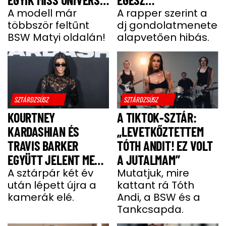
HUNGARY VERSENYZŐ
A modell már
GONDOLATMENET
A rapper szerint a
többször feltűnt
dj gondolatmenete
ZSÁKUTCA”
BSW Matyi oldalán!
alapvetően hibás.
SZTÁRDZSÚSZ
SZTÁRDZSÚSZ
KOURTNEY
A TIKTOK-SZTÁR:
KARDASHIAN ÉS
„LEVETKŐZTETTEM
TRAVIS BARKER
TÓTH ANDIT! EZ VOLT
EGYÜTT JELENT MEG
A JUTALMAM”
A VÖRÖS SZŐNYEGEN
A sztárpár két év
Mutatjuk, mire
után lépett újra a
kattant rá Tóth
kamerák elé.
Andi, a BSW és a
Tankcsapda.