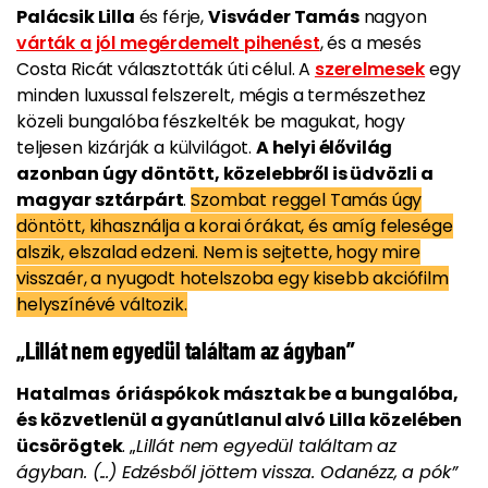
Palácsik Lilla
és férje,
Visváder Tamás
nagyon
várták a jól megérdemelt pihenést
, és a mesés
Costa Ricát választották úti célul. A
szerelmesek
egy
minden luxussal felszerelt, mégis a természethez
közeli bungalóba fészkelték be magukat, hogy
teljesen kizárják a külvilágot.
A helyi élővilág
azonban úgy döntött, közelebbről is üdvözli a
magyar sztárpárt
.
Szombat reggel Tamás úgy
döntött, kihasználja a korai órákat, és amíg felesége
alszik, elszalad edzeni. Nem is sejtette, hogy mire
visszaér, a nyugodt hotelszoba egy kisebb akciófilm
helyszínévé változik.
„Lillát nem egyedül találtam az ágyban”
Hatalmas óriáspókok másztak be a bungalóba,
és közvetlenül a gyanútlanul alvó Lilla közelében
ücsörögtek
. „
Lillát nem egyedül találtam az
ágyban. (...) Edzésből jöttem vissza. Odanézz, a pók”