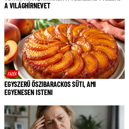
A VILÁGHÍRNEVET
FAZÉK
EGYSZERŰ ŐSZIBARACKOS SÜTI, AMI
EGYENESEN ISTENI