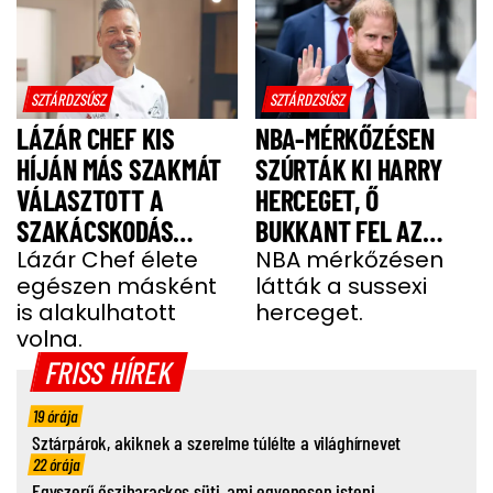
SZTÁRDZSÚSZ
SZTÁRDZSÚSZ
LÁZÁR CHEF KIS
NBA-MÉRKŐZÉSEN
HÍJÁN MÁS SZAKMÁT
SZÚRTÁK KI HARRY
VÁLASZTOTT A
HERCEGET, Ő
SZAKÁCSKODÁS
BUKKANT FEL AZ
HELYETT
Lázár Chef élete
OLDALÁN
NBA mérkőzésen
egészen másként
látták a sussexi
is alakulhatott
herceget.
volna.
FRISS HÍREK
19 órája
Sztárpárok, akiknek a szerelme túlélte a világhírnevet
22 órája
Egyszerű őszibarackos süti, ami egyenesen isteni