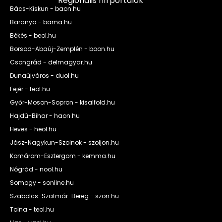
Regionális hírportálok
Bács-Kiskun - baon.hu
Baranya - bama.hu
Békés - beol.hu
Borsod-Abaúj-Zemplén - boon.hu
Csongrád - delmagyar.hu
Dunaújváros - duol.hu
Fejér - feol.hu
Győr-Moson-Sopron - kisalfold.hu
Hajdú-Bihar - haon.hu
Heves - heol.hu
Jász-Nagykun-Szolnok - szoljon.hu
Komárom-Esztergom - kemma.hu
Nógrád - nool.hu
Somogy - sonline.hu
Szabolcs-Szatmár-Bereg - szon.hu
Tolna - teol.hu