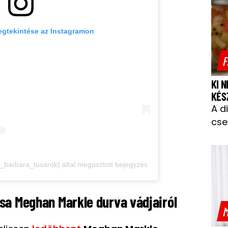
egtekintése az Instagramon
F
KI 
KÉS
A d
cse
barbara_tusarok) által megosztott bejegyzés
masa Meghan Markle durva vádjairól
M