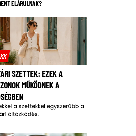
DENT ELÁRULNAK?
IKK
ÁRI SZETTEK: EZEK A
AZONOK MŰKÖDNEK A
ŐSÉGBEN
ekkel a szettekkel egyszerűbb a
ári öltözködés.