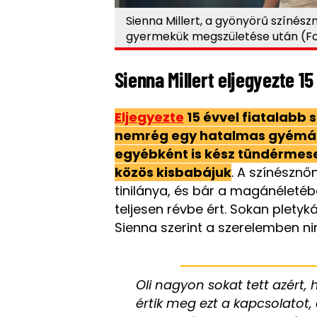
Sienna Millert, a gyönyörű színész
gyermekük megszületése után (Fo
Sienna Millert eljegyezte 15
Eljegyezte
15 évvel fiatalabb s
nemrég egy hatalmas gyémántg
egyébként is kész tündérmese
közös kisbabájuk
. A színésznő
tinilánya, és bár a magánéleté
teljesen révbe ért. Sokan pletyk
Sienna szerint a szerelemben n
Oli nagyon sokat tett azért
értik meg ezt a kapcsolatot,