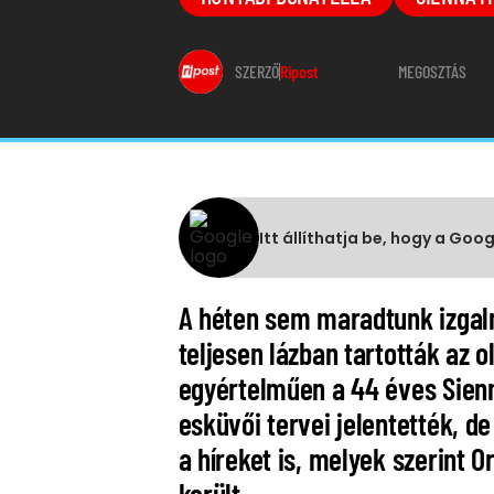
SZERZŐ
Ripost
MEGOSZTÁS
Itt állíthatja be, hogy a Goo
A héten sem maradtunk izgalm
teljesen lázban tartották az 
egyértelműen a 44 éves Sienna
esküvői tervei jelentették, 
a híreket is, melyek szerint