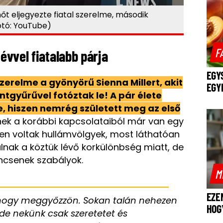
nőt eljegyezte fiatal szerelme, második
tó: YouTube)
F
 évvel fiatalabb párja
EGY
zerelme a gyönyörű Sienna Millert, akit
EGY
yűrűvel fotóztak le! A pár élete
, hiszen nemrég született meg az első
nek a korábbi kapcsolataiból már van egy
ben voltak hullámvölgyek, most láthatóan
álnak a köztük lévő korkülönbség miatt, de
incsenek szabályok.
M
EZE
, hogy meggyőzzön. Sokan talán nehezen
HOG
 de nekünk csak szeretetet és