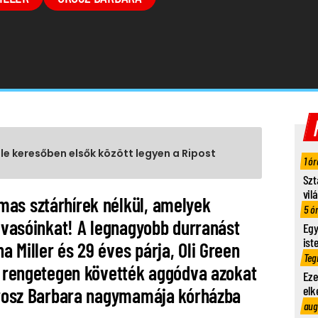
gle keresőben elsők között legyen a Ripost
1 ór
Szt
vil
as sztárhírek nélkül, amelyek
5 ó
olvasóinkat! A legnagyobb durranást
Egy
ist
 Miller és 29 éves párja, Oli Green
Teg
de rengetegen követték aggódva azokat
Eze
elk
 Orosz Barbara nagymamája kórházba
aug