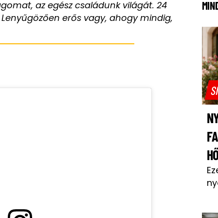
ágomat, az egész családunk világát. 24
MIN
. Lenyűgözően erős vagy, ahogy mindig,
S
NY
F
H
Ez
ny