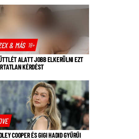
ZEX & MÁS
18+
ÜTTLÉT ALATT JOBB ELKERÜLNI EZT
ÁRTATLAN KÉRDÉST
OVE
DLEY COOPER ÉS GIGI HADID GYŰRŰI