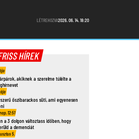
LÉTREHOZVA
2026. 06. 14. 18:20
FRISS HÍREK
ája
árpárok, akiknek a szerelme túlélte a
ághírnevet
rája
szerű őszibarackos süti, ami egyenesen
eni
nap, 12:51
n a 3 dolgon változtass időben, hogy
erüld a demenciát
usztus 5.