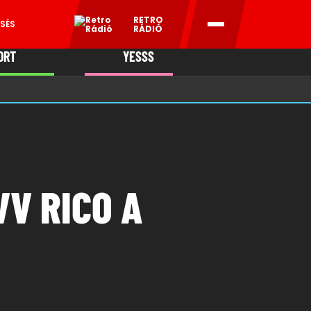
RETRO
SÉS
RÁDIÓ
ORT
YESSS
MANI
VV RICO A