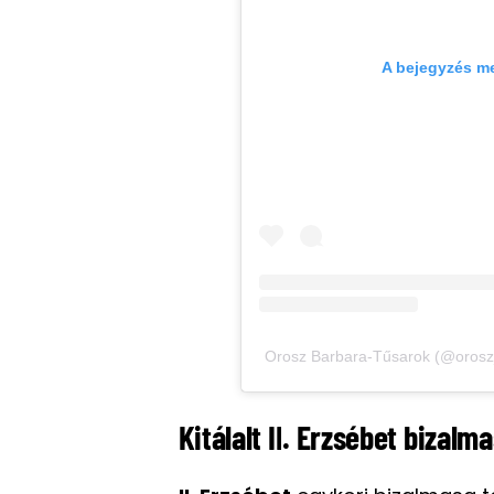
A bejegyzés m
Orosz Barbara-Tűsarok (@orosz_
Kitálalt II. Erzsébet bizal