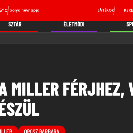
5°C
Ibolya névnapja
JÁTÉKOK
KERE
SZTÁR
ÉLETMÓDI
SP
A MILLER FÉRJHEZ, 
ÉSZÜL
ILLER
OROSZ BARBARA