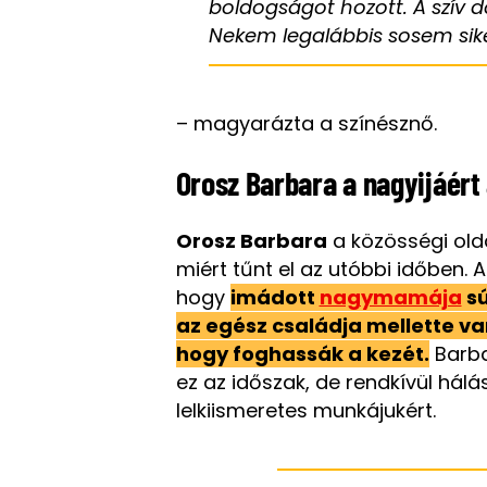
boldogságot hozott. A szív d
Nekem legalábbis sosem sike
– magyarázta a színésznő.
Orosz Barbara a nagyijáért
Orosz Barbara
a közösségi olda
miért tűnt el az utóbbi időben. 
hogy
imádott
nagymamája
sú
az egész családja mellette va
hogy foghassák a kezét.
Barbar
ez az időszak, de rendkívül hál
lelkiismeretes munkájukért.