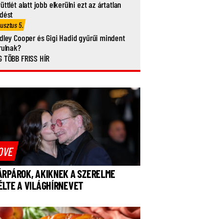
üttlét alatt jobb elkerülni ezt az ártatlan
dést
usztus 5.
dley Cooper és Gigi Hadid gyűrűi mindent
rulnak?
 TÖBB FRISS HÍR
OVE
ÁRPÁROK, AKIKNEK A SZERELME
ÉLTE A VILÁGHÍRNEVET