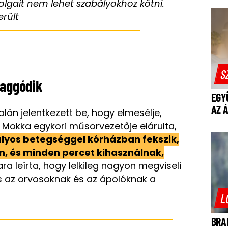
olgait nem lehet szabályokhoz kötni.
rült
S
 aggódik
EGY
AZ 
lán jelentkezett be, hogy elmesélje,
A Mokka egykori műsorvezetője elárulta,
lyos betegséggel kórházban fekszik,
n, és minden percet kihasználnak,
a leírta, hogy lelkileg nagyon megviseli
ás az orvosoknak és az ápolóknak a
L
BRA