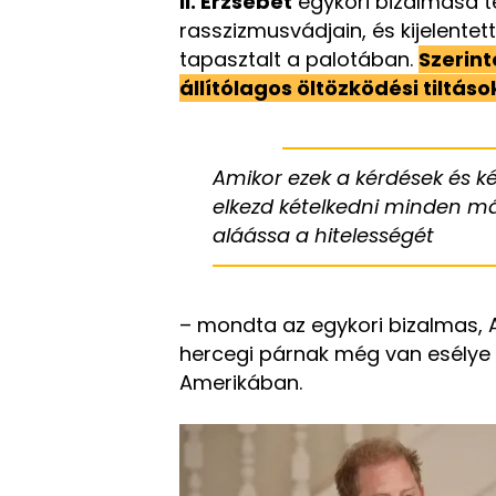
II. Erzsébet
egykori bizalmasa t
rasszizmusvádjain, és kijelentet
tapasztalt a palotában.
Szerint
állítólagos öltözködési tiltáso
Amikor ezek a kérdések és k
elkezd kételkedni minden más
aláássa a hitelességét
– mondta az egykori bizalmas, Ai
hercegi párnak még van esélye 
Amerikában.