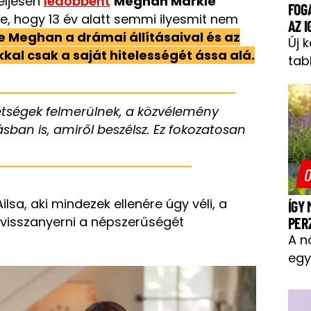
eljesen
ledöbbent
Meghan Markle
FOG
te, hogy 13 év alatt semmi ilyesmit nem
AZ 
e Meghan a drámai állításaival és az
Új 
kkal csak a saját hitelességét ássa alá.
tab
étségek felmerülnek, a közvélemény
ban is, amiről beszélsz. Ez fokozatosan
O
lsa, aki mindezek ellenére úgy véli, a
ÍGY
visszanyerni a népszerűségét
PER
A n
egy