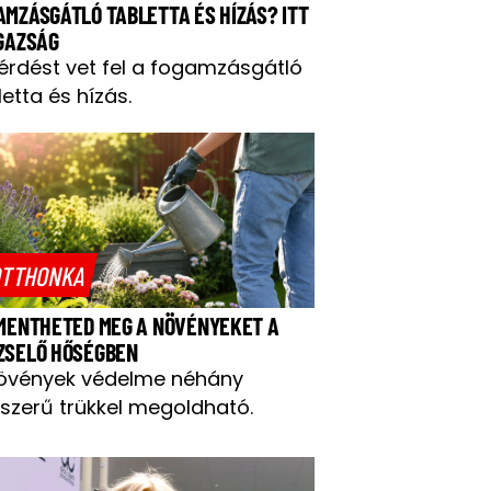
AMZÁSGÁTLÓ TABLETTA ÉS HÍZÁS? ITT
IGAZSÁG
kérdést vet fel a fogamzásgátló
letta és hízás.
TTHONKA
 MENTHETED MEG A NÖVÉNYEKET A
ZSELŐ HŐSÉGBEN
övények védelme néhány
szerű trükkel megoldható.