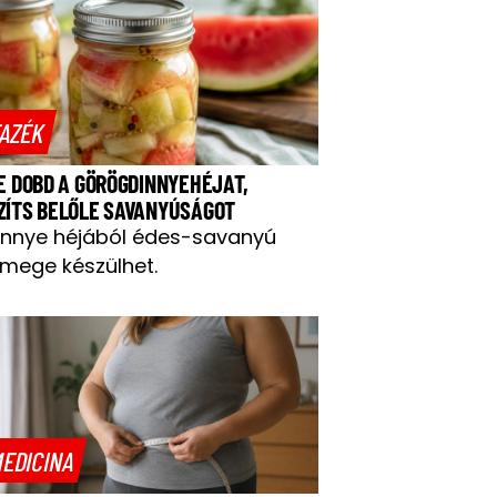
AZÉK
NE DOBD A GÖRÖGDINNYEHÉJAT,
ZÍTS BELŐLE SAVANYÚSÁGOT
innye héjából édes-savanyú
mege készülhet.
EDICINA