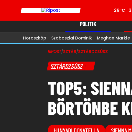
26°C
3
POLITIK
Horoszkóp
Szoboszlai Dominik
Meghan Markle
RIPOST
/
SZTÁR
/
SZTÁRDZSÚSZ
SZTÁRDZSÚSZ
TOP5: SIENN
BÖRTÖNBE K
HUNYADI DONATELLA
SIENNA M