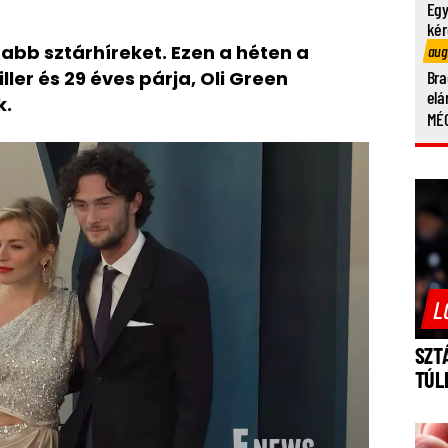
Egy
kér
abb sztárhíreket. Ezen a héten a
aug
ller és 29 éves párja, Oli Green
Bra
elá
k.
MÉG
L
SZT
TÚL