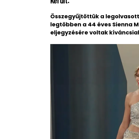
került.
Összegyűjtöttük a legolvasott
legtöbben a
44 éves Sienna Mi
eljegyzésére voltak kíváncsia