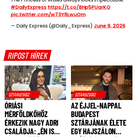
#DailyExpress
https://t.co/BHp5PUarKO
pic.twitter.com/w73Y8LwuOm
— Daily Express (@Daily_Express)
June 9, 2026
RIPOST HÍREK
SZTÁRDZSÚSZ
SZTÁRDZSÚSZ
ÓRIÁSI
AZ ÉJJEL-NAPPAL
MÉRFÖLDKŐHÖZ
BUDAPEST
ÉRKEZIK NAGY ADRI
SZTÁRJÁNAK ÉLETE
CSALÁDJA: „ÉN IS
EGY HAJSZÁLON