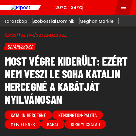
20°C
34°C
Horoszkóp
Szoboszlai Dominik
Meghan Markle
RIPOST
/
SZTÁR
/
SZTÁRDZSÚSZ
SZTÁRDZSÚSZ
MOST VÉGRE KIDERÜLT: EZÉRT
NEM VESZI LE SOHA KATALIN
HERCEGNÉ A KABÁTJÁT
NYILVÁNOSAN
KATALIN HERCEGNÉ
KENSINGTON-PALOTA
MEGJELENÉS
KABÁT
KIRÁLYI CSALÁD