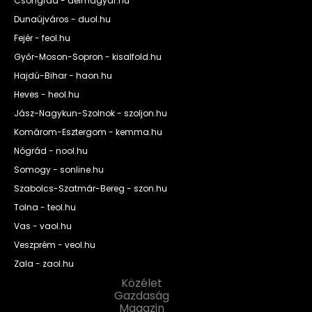
Csongrád - delmagyar.hu
Dunaújváros - duol.hu
Fejér - feol.hu
Győr-Moson-Sopron - kisalfold.hu
Hajdú-Bihar - haon.hu
Heves - heol.hu
Jász-Nagykun-Szolnok - szoljon.hu
Komárom-Esztergom - kemma.hu
Nógrád - nool.hu
Somogy - sonline.hu
Szabolcs-Szatmár-Bereg - szon.hu
Tolna - teol.hu
Vas - vaol.hu
Veszprém - veol.hu
Zala - zaol.hu
Közélet
Gazdaság
Magazin