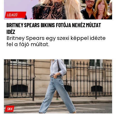
LELKIZŐ
BRITNEY SPEARS BIKINIS FOTÓJA NEHÉZ MÚLTAT
IDÉZ
Britney Spears egy szexi képpel idézte
fel a fájó múltat.
SIKK