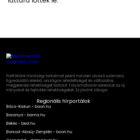
láttára lőtték le.
Portfóliónk minőségi tartalmat jelent minden olvasó számára.
Egyedülálló elérést, országos lefedettséget és változatos
megjelenési lehetőséget biztosít. Folyamatosan keressük az új
irányokat és fejlődési lehetőségeket. Ez jövőnk záloga.
Regionális hírportálok
Bács-Kiskun - baon.hu
Baranya - bama.hu
Békés - beol.hu
Borsod-Abaúj-Zemplén - boon.hu