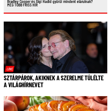
Bradley Cooper és Gigi Hadid gyűrűi mindent elárulnak?
MÉG TÖBB FRISS HÍR
LOVE
SZTÁRPÁROK, AKIKNEK A SZERELME TÚLÉLTE
A VILÁGHÍRNEVET