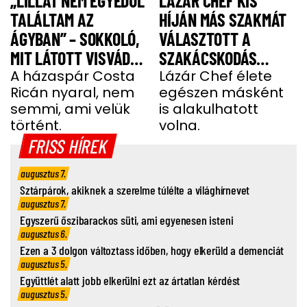
„LILLÁT NEM EGYEDÜL
LÁZÁR CHEF KIS
TALÁLTAM AZ
HÍJÁN MÁS SZAKMÁT
ÁGYBAN” – SOKKOLÓ,
VÁLASZTOTT A
MIT LÁTOTT VISVÁDER
SZAKÁCSKODÁS
TAMÁS
A házaspár Costa
HELYETT
Lázár Chef élete
Ricán nyaral, nem
egészen másként
semmi, ami velük
is alakulhatott
történt.
volna.
FRISS HÍREK
augusztus 7.
Sztárpárok, akiknek a szerelme túlélte a világhírnevet
augusztus 7.
Egyszerű őszibarackos süti, ami egyenesen isteni
augusztus 6.
Ezen a 3 dolgon változtass időben, hogy elkerüld a demenciát
augusztus 5.
Együttlét alatt jobb elkerülni ezt az ártatlan kérdést
augusztus 5.