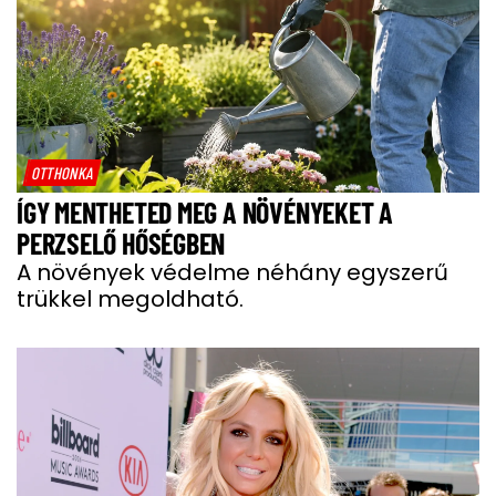
OTTHONKA
ÍGY MENTHETED MEG A NÖVÉNYEKET A
PERZSELŐ HŐSÉGBEN
A növények védelme néhány egyszerű
trükkel megoldható.