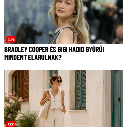
LOVE
BRADLEY COOPER ÉS GIGI HADID GYŰRŰI
MINDENT ELÁRULNAK?
SIKK