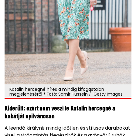
Katalin hercegné híres a mindig kifogástalan
megjelenéséről / Fotó: Samir Hussein / Getty Images
Kiderült: ezért nem veszi le Katalin hercegné a
kabátját nyilvánosan
A leendő királyné mindig időtlen és stílusos darabokat
visel, a virágmintás kiegészítők és a gyönyörű ruhák