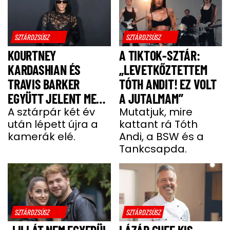
SZTÁRDZSÚSZ
SZTÁRDZSÚSZ
KOURTNEY
A TIKTOK-SZTÁR:
KARDASHIAN ÉS
„LEVETKŐZTETTEM
TRAVIS BARKER
TÓTH ANDIT! EZ VOLT
EGYÜTT JELENT MEG
A JUTALMAM”
A VÖRÖS SZŐNYEGEN
A sztárpár két év
Mutatjuk, mire
után lépett újra a
kattant rá Tóth
kamerák elé.
Andi, a BSW és a
Tankcsapda.
SZTÁRDZSÚSZ
SZTÁRDZSÚSZ