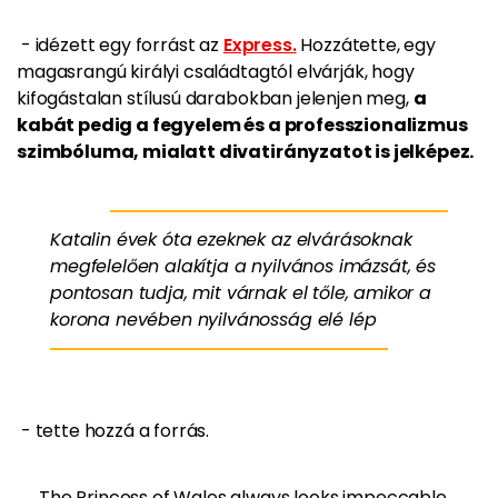
- idézett egy forrást az
Express.
Hozzátette, egy
magasrangú királyi családtagtól elvárják, hogy
kifogástalan stílusú darabokban jelenjen meg,
a
kabát pedig a fegyelem és a professzionalizmus
szimbóluma, mialatt divatirányzatot is jelképez.
Katalin évek óta ezeknek az elvárásoknak
megfelelően alakítja a nyilvános imázsát, és
pontosan tudja, mit várnak el tőle, amikor a
korona nevében nyilvánosság elé lép
- tette hozzá a forrás.
The Princess of Wales always looks impeccable.