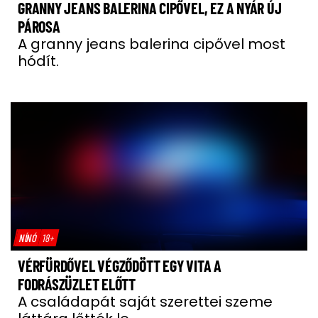
GRANNY JEANS BALERINA CIPŐVEL, EZ A NYÁR ÚJ
PÁROSA
A granny jeans balerina cipővel most
hódít.
NÍNÓ
18+
VÉRFÜRDŐVEL VÉGZŐDÖTT EGY VITA A
FODRÁSZÜZLET ELŐTT
A családapát saját szerettei szeme