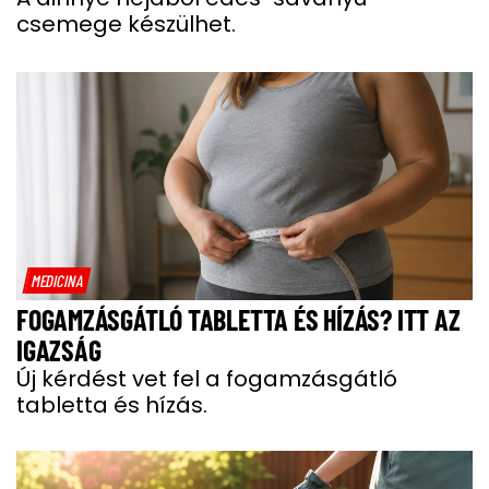
csemege készülhet.
MEDICINA
FOGAMZÁSGÁTLÓ TABLETTA ÉS HÍZÁS? ITT AZ
IGAZSÁG
Új kérdést vet fel a fogamzásgátló
tabletta és hízás.