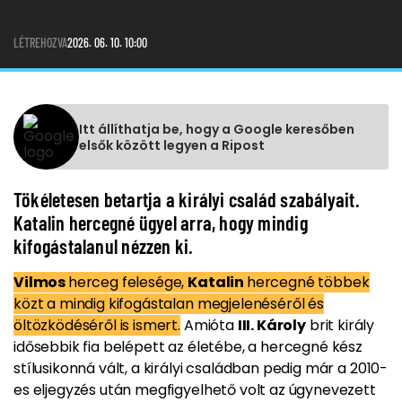
LÉTREHOZVA
2026. 06. 10. 10:00
Itt állíthatja be, hogy a Google keresőben
elsők között legyen a Ripost
Tökéletesen betartja a királyi család szabályait.
Katalin hercegné ügyel arra, hogy mindig
kifogástalanul nézzen ki.
Vilmos
herceg felesége,
Katalin
hercegné többek
közt a mindig kifogástalan megjelenéséről és
öltözködéséről is ismert.
Amióta
III. Károly
brit király
idősebbik fia belépett az életébe, a hercegné kész
stílusikonná vált, a királyi családban pedig már a 2010-
es eljegyzés után megfigyelhető volt az úgynevezett