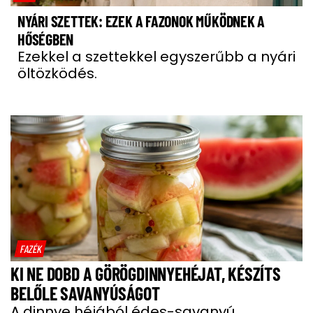
NYÁRI SZETTEK: EZEK A FAZONOK MŰKÖDNEK A
HŐSÉGBEN
Ezekkel a szettekkel egyszerűbb a nyári
öltözködés.
FAZÉK
KI NE DOBD A GÖRÖGDINNYEHÉJAT, KÉSZÍTS
BELŐLE SAVANYÚSÁGOT
A dinnye héjából édes-savanyú