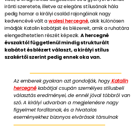
iránti szeretete, illetve az elegáns stílusának hála
pedig hamar a királyi család rajongóinak nagy
kedvencévé vált a
walesi hercegné
, akik különösen
imádják Katalin kabátjait és blézereit, amik a ruhatára
elengedhetetlen részét képezik.
A hercegné
évszaktól függetlenül mindig strukturált
kabátot és blézert választ, a királyi stílus
szakértői szerint pedig ennek oka van.
Az emberek gyakran azt gondolják, hogy
Katalin
hercegné
kabátjai csupán személyes stílusbeli
választás eredményei, de ennél jóval többről van
szó. A királyi udvarban a megjelenésre nagy
figyelmet fordítanak, és a hivatalos
eseményekhez bizonyos elvárások társulnak