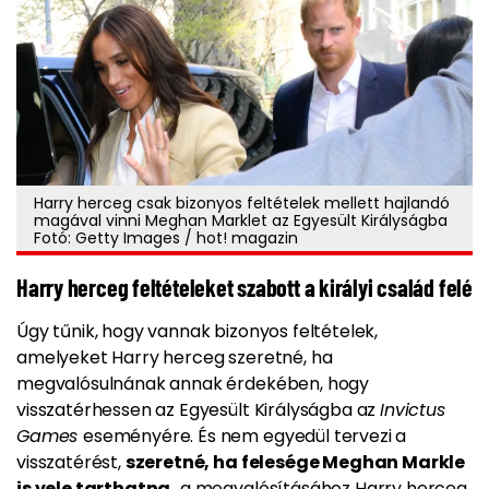
Harry herceg csak bizonyos feltételek mellett hajlandó
magával vinni Meghan Marklet az Egyesült Királyságba
Fotó: Getty Images / hot! magazin
Harry herceg feltételeket szabott a királyi család felé
Úgy tűnik, hogy vannak bizonyos feltételek,
amelyeket Harry herceg szeretné, ha
megvalósulnának annak érdekében, hogy
visszatérhessen az Egyesült Királyságba az
Invictus
Games
eseményére. És nem egyedül tervezi a
visszatérést,
szeretné, ha felesége Meghan Markle
is vele tarthatna,
a megvalósításához Harry herceg