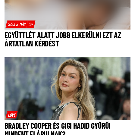
SZEX & MÁS
18+
EGYÜTTLÉT ALATT JOBB ELKERÜLNI EZT AZ
ÁRTATLAN KÉRDÉST
LOVE
BRADLEY COOPER ÉS GIGI HADID GYŰRŰI
MINDENT ELÁRULNAK?