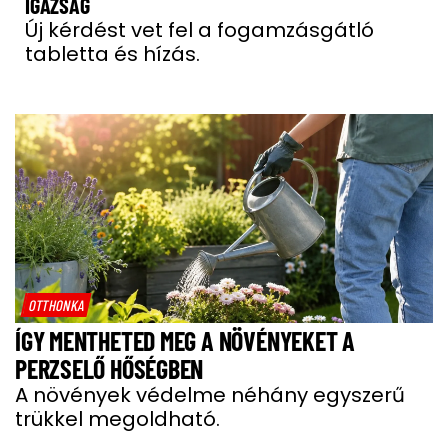
IGAZSÁG
Új kérdést vet fel a fogamzásgátló
tabletta és hízás.
OTTHONKA
ÍGY MENTHETED MEG A NÖVÉNYEKET A
PERZSELŐ HŐSÉGBEN
A növények védelme néhány egyszerű
trükkel megoldható.