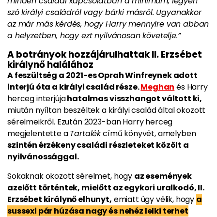
minden családi kapcsolatban a minimum, legyen
szó királyi családról vagy bárki másról. Ugyanakkor
az már más kérdés, hogy Harry mennyire van abban
a helyzetben, hogy ezt nyilvánosan követelje.”
A botrányok hozzájárulhattak II. Erzsébet
királynő halálához
A feszültség a 2021-es Oprah Winfreynek adott
interjú óta a királyi család része.
Meghan
és Harry
herceg interjúja
hatalmas visszhangot váltott ki,
miután nyíltan beszéltek a királyi család által okozott
sérelmeikről. Ezután 2023-ban Harry herceg
megjelentette a
Tartalék
című könyvét, amelyben
szintén érzékeny családi részleteket közölt a
nyilvánossággal.
Sokaknak okozott sérelmet, hogy
az események
azelőtt történtek, mielőtt az egykori uralkodó, II.
Erzsébet királynő elhunyt,
emiatt úgy vélik, hogy
a
sussexi pár húzása nagy és nehéz lelki terhet