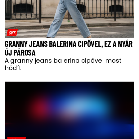
SIKK
GRANNY JEANS BALERINA CIPŐVEL, EZ A NYÁR
ÚJ PÁROSA
A granny jeans balerina cipővel most
hódít.