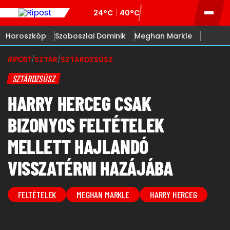
24°C
40°C
Horoszkóp
Szoboszlai Dominik
Meghan Markle
RIPOST
/
SZTÁR
/
SZTÁRDZSÚSZ
SZTÁRDZSÚSZ
HARRY HERCEG CSAK
BIZONYOS FELTÉTELEK
MELLETT HAJLANDÓ
VISSZATÉRNI HAZÁJÁBA
FELTÉTELEK
MEGHAN MARKLE
HARRY HERCEG