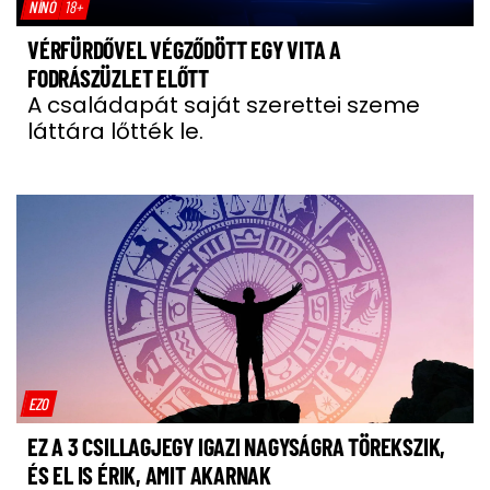
NÍNÓ
18+
VÉRFÜRDŐVEL VÉGZŐDÖTT EGY VITA A
FODRÁSZÜZLET ELŐTT
A családapát saját szerettei szeme
láttára lőtték le.
EZO
EZ A 3 CSILLAGJEGY IGAZI NAGYSÁGRA TÖREKSZIK,
ÉS EL IS ÉRIK, AMIT AKARNAK