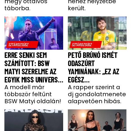
megy ottalvós
nehéz helyzetbe
MENEKÜLT MEG A
táborba.
került.
SZTÁRAPUKA
SZTÁRDZSÚSZ
SZTÁRDZSÚSZ
ERRE SENKI SEM
PETŐ BRÚNÓ ISMÉT
SZÁMÍTOTT: BSW
ODASZÚRT
MATYI SZERELME AZ
YAMINÁNAK: „EZ AZ
EGYIK MISS UNIVERSE
EGÉSZ
HUNGARY VERSENYZŐ
A modell már
GONDOLATMENET
A rapper szerint a
többször feltűnt
dj gondolatmenete
ZSÁKUTCA”
BSW Matyi oldalán!
alapvetően hibás.