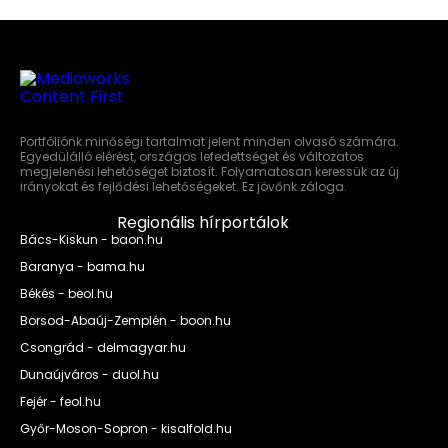
Portfóliónk minőségi tartalmat jelent minden olvasó számára.
Egyedülálló elérést, országos lefedettséget és változatos
megjelenési lehetőséget biztosít. Folyamatosan keressük az új
irányokat és fejlődési lehetőségeket. Ez jövőnk záloga.
Regionális hírportálok
Bács-Kiskun - baon.hu
Baranya - bama.hu
Békés - beol.hu
Borsod-Abaúj-Zemplén - boon.hu
Csongrád - delmagyar.hu
Dunaújváros - duol.hu
Fejér - feol.hu
Győr-Moson-Sopron - kisalfold.hu