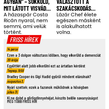
ÁGYBAN” – SOKKOLÓ,
VÁLASZTOTT A
MIT LÁTOTT VISVÁDER
SZAKÁCSKODÁS
TAMÁS
A házaspár Costa
HELYETT
Lázár Chef élete
Ricán nyaral, nem
egészen másként
semmi, ami velük
is alakulhatott
történt.
volna.
FRISS HÍREK
14 perce
Ezen a 3 dolgon változtass időben, hogy elkerüld a demenciát
20 órája
Együttlét alatt jobb elkerülni ezt az ártatlan kérdést
Tegnap, 9:59
Bradley Cooper és Gigi Hadid gyűrűi mindent elárulnak?
augusztus 3.
Nyári szettek: ezek a fazonok működnek a hőségben
július 31.
Ki ne dobd a görögdinnyehéjat, készíts belőle savanyúságot
MÉG TÖBB FRISS HÍR