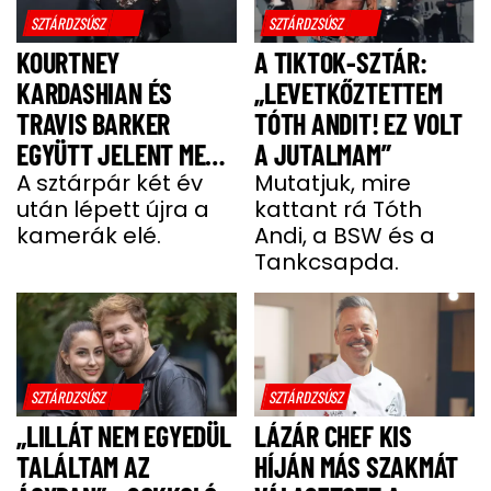
SZTÁRDZSÚSZ
SZTÁRDZSÚSZ
KOURTNEY
A TIKTOK-SZTÁR:
KARDASHIAN ÉS
„LEVETKŐZTETTEM
TRAVIS BARKER
TÓTH ANDIT! EZ VOLT
EGYÜTT JELENT MEG
A JUTALMAM”
A VÖRÖS SZŐNYEGEN
A sztárpár két év
Mutatjuk, mire
után lépett újra a
kattant rá Tóth
kamerák elé.
Andi, a BSW és a
Tankcsapda.
SZTÁRDZSÚSZ
SZTÁRDZSÚSZ
„LILLÁT NEM EGYEDÜL
LÁZÁR CHEF KIS
TALÁLTAM AZ
HÍJÁN MÁS SZAKMÁT