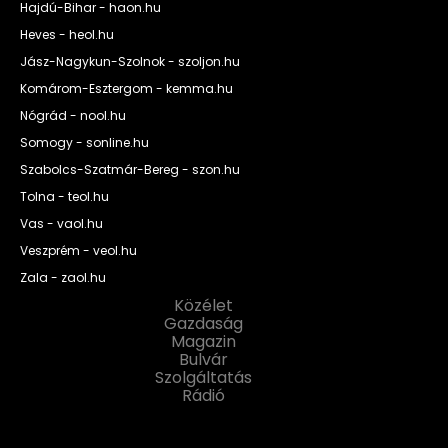
Hajdú-Bihar - haon.hu
Heves - heol.hu
Jász-Nagykun-Szolnok - szoljon.hu
Komárom-Esztergom - kemma.hu
Nógrád - nool.hu
Somogy - sonline.hu
Szabolcs-Szatmár-Bereg - szon.hu
Tolna - teol.hu
Vas - vaol.hu
Veszprém - veol.hu
Zala - zaol.hu
Közélet
Gazdaság
Magazin
Bulvár
Szolgáltatás
Rádió