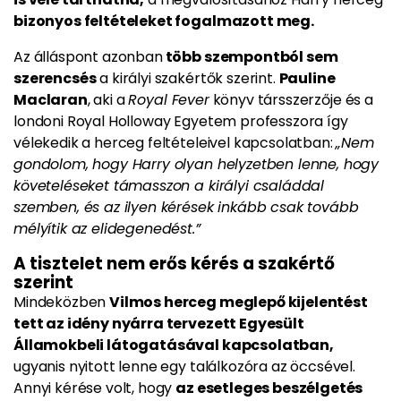
bizonyos feltételeket fogalmazott meg.
Az álláspont azonban
több szempontból sem
szerencsés
a királyi szakértők szerint.
Pauline
Maclaran
, aki a
Royal Fever
könyv társszerzője és a
londoni Royal Holloway Egyetem professzora így
vélekedik a herceg feltételeivel kapcsolatban:
„Nem
gondolom, hogy Harry olyan helyzetben lenne, hogy
követeléseket támasszon a királyi családdal
szemben, és az ilyen kérések inkább csak tovább
mélyítik az elidegenedést.”
A tisztelet nem erős kérés a szakértő
szerint
Mindeközben
Vilmos herceg meglepő kijelentést
tett az idény nyárra tervezett Egyesült
Államokbeli látogatásával kapcsolatban,
ugyanis nyitott lenne egy találkozóra az öccsével.
Annyi kérése volt, hogy
az esetleges beszélgetés