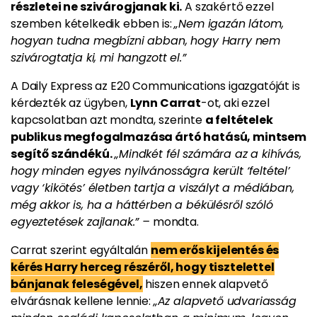
részletei ne szivárogjanak ki.
A szakértő ezzel
szemben kételkedik ebben is:
„Nem igazán látom,
hogyan tudna megbízni abban, hogy Harry nem
szivárogtatja ki, mi hangzott el.”
A Daily Express az E20 Communications igazgatóját is
kérdezték az ügyben,
Lynn Carrat
-ot, aki ezzel
kapcsolatban azt mondta, szerinte
a feltételek
publikus megfogalmazása ártó hatású, mintsem
segítő szándékú.
„Mindkét fél számára az a kihívás,
hogy minden egyes nyilvánosságra került ‘feltétel’
vagy ‘kikötés’ életben tartja a viszályt a médiában,
még akkor is, ha a háttérben a békülésről szóló
egyeztetések zajlanak.” –
mondta.
Carrat szerint egyáltalán
nem erős kijelentés és
kérés Harry herceg részéről, hogy tisztelettel
bánjanak feleségével,
hiszen ennek alapvető
elvárásnak kellene lennie:
„Az alapvető udvariasság