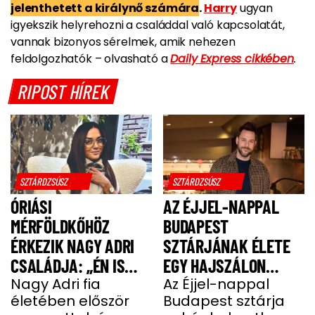
jelenthetett a királynő számára
.
Harry
ugyan
igyekszik helyrehozni a családdal való kapcsolatát,
vannak bizonyos sérelmek, amik nehezen
feldolgozhatók – olvasható a
Daily Express cikkében
.
RIPOST HÍREK
SZTÁRDZSÚSZ
SZTÁRDZSÚSZ
ÓRIÁSI
AZ ÉJJEL-NAPPAL
MÉRFÖLDKŐHÖZ
BUDAPEST
ÉRKEZIK NAGY ADRI
SZTÁRJÁNAK ÉLETE
CSALÁDJA: „ÉN IS
EGY HAJSZÁLON
UGYANÚGY IZGULOK,
Nagy Adri fia
LÓGOTT – SÖTÉT
Az Éjjel-nappal
életében először
Budapest sztárja
MINT Ő”
IDŐSZAKBÓL