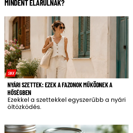
MINDENT ELÁRULNAK?
SIKK
NYÁRI SZETTEK: EZEK A FAZONOK MŰKÖDNEK A
HŐSÉGBEN
Ezekkel a szettekkel egyszerűbb a nyári
öltözködés.