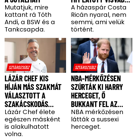
Mutatjuk, mire
TAMÁS
A házaspár Costa
kattant rá Tóth
Ricán nyaral, nem
Andi, a BSW és a
semmi, ami velük
Tankcsapda.
történt.
SZTÁRDZSÚSZ
SZTÁRDZSÚSZ
LÁZÁR CHEF KIS
NBA-MÉRKŐZÉSEN
HÍJÁN MÁS SZAKMÁT
SZÚRTÁK KI HARRY
VÁLASZTOTT A
HERCEGET, Ő
SZAKÁCSKODÁS
BUKKANT FEL AZ
HELYETT
Lázár Chef élete
OLDALÁN
NBA mérkőzésen
egészen másként
látták a sussexi
is alakulhatott
herceget.
volna.