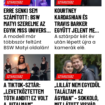
SZTÁRDZSÚSZ
SZTÁRDZSÚSZ
ERRE SENKI SEM
KOURTNEY
SZÁMÍTOTT: BSW
KARDASHIAN ÉS
MATYI SZERELME AZ
TRAVIS BARKER
EGYIK MISS UNIVERSE
EGYÜTT JELENT MEG
HUNGARY VERSENYZŐ
A modell már
A VÖRÖS SZŐNYEGEN
A sztárpár két év
többször feltűnt
után lépett újra a
BSW Matyi oldalán!
kamerák elé.
SZTÁRDZSÚSZ
SZTÁRDZSÚSZ
A TIKTOK-SZTÁR:
„LILLÁT NEM EGYEDÜL
„LEVETKŐZTETTEM
TALÁLTAM AZ
TÓTH ANDIT! EZ VOLT
ÁGYBAN” – SOKKOLÓ,
A JUTALMAM”
MIT LÁTOTT VISVÁDER