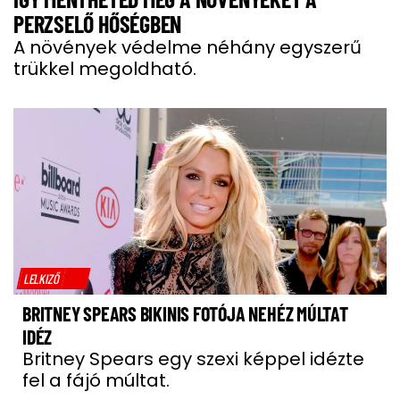
PERZSELŐ HŐSÉGBEN
A növények védelme néhány egyszerű
trükkel megoldható.
LELKIZŐ
BRITNEY SPEARS BIKINIS FOTÓJA NEHÉZ MÚLTAT
IDÉZ
Britney Spears egy szexi képpel idézte
fel a fájó múltat.