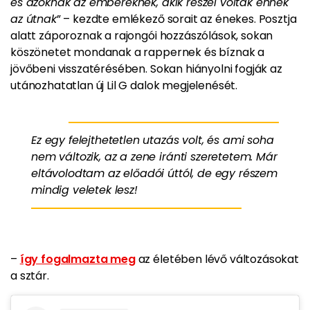
és azoknak az embereknek, akik részei voltak ennek
az útnak
” – kezdte emlékező sorait az énekes. Posztja
alatt záporoznak a rajongói hozzászólások, sokan
köszönetet mondanak a rappernek és bíznak a
jövőbeni visszatérésében. Sokan hiányolni fogják az
utánozhatatlan új Lil G dalok megjelenését.
Ez egy felejthetetlen utazás volt, és ami soha
nem változik, az a zene iránti szeretetem. Már
eltávolodtam az előadói úttól, de egy részem
mindig veletek lesz!
–
így fogalmazta meg
az életében lévő változásokat
a sztár.