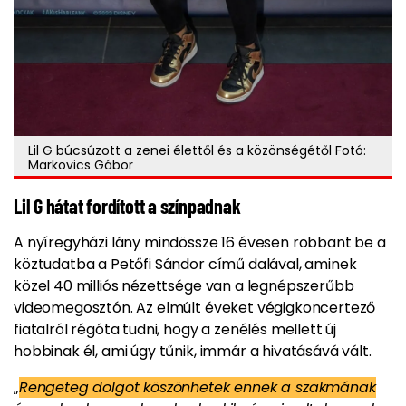
Lil G búcsúzott a zenei élettől és a közönségétől Fotó:
Markovics Gábor
Lil G hátat fordított a színpadnak
A nyíregyházi lány mindössze 16 évesen robbant be a
köztudatba a Petőfi Sándor című dalával, aminek
közel 40 milliós nézettsége van a legnépszerűbb
videomegosztón. Az elmúlt éveket végigkoncertező
fiatalról régóta tudni, hogy a zenélés mellett új
hobbinak él, ami úgy tűnik, immár a hivatásává vált.
„
Rengeteg dolgot köszönhetek ennek a szakmának