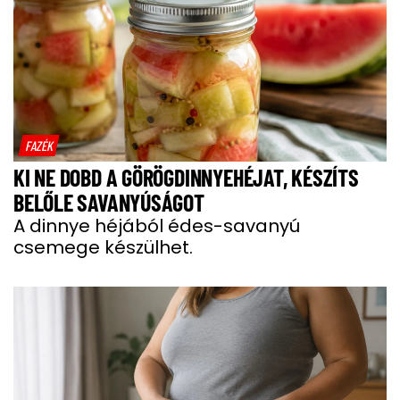
FAZÉK
KI NE DOBD A GÖRÖGDINNYEHÉJAT, KÉSZÍTS
BELŐLE SAVANYÚSÁGOT
A dinnye héjából édes-savanyú
csemege készülhet.