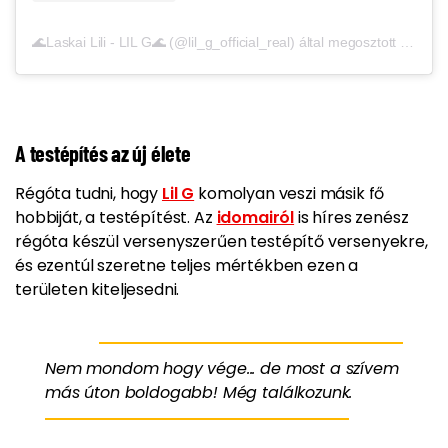
🌊Laskai Lili - LIL G🌊 (@lil_g_official_real) által megosztott bejegyzés
A testépítés az új élete
Régóta tudni, hogy
Lil G
komolyan veszi másik fő
hobbiját, a testépítést. Az
idomairól
is híres zenész
régóta készül versenyszerűen testépítő versenyekre,
és ezentúl szeretne teljes mértékben ezen a
területen kiteljesedni.
Nem mondom hogy vége... de most a szívem
más úton boldogabb! Még találkozunk.