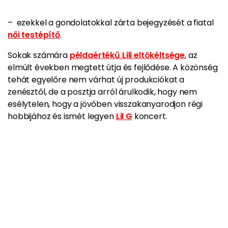
– ezekkel a gondolatokkal zárta bejegyzését a fiatal
női testépítő
.
Sokak számára
példaértékű Lili eltökéltsége
, az
elmúlt években megtett útja és fejlődése. A közönség
tehát egyelőre nem várhat új produkciókat a
zenésztől, de a posztja arról árulkodik, hogy nem
esélytelen, hogy a jövőben visszakanyarodjon régi
hobbijához és ismét legyen
Lil G
koncert.