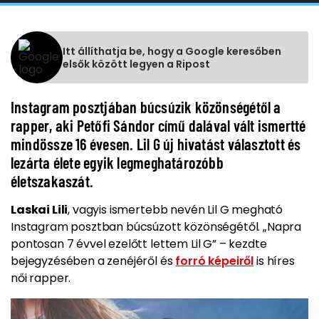
Itt állíthatja be, hogy a Google keresőben
elsők között legyen a Ripost
Instagram posztjában búcsúzik közönségétől a
rapper, aki Petőfi Sándor című dalával vált ismertté
mindössze 16 évesen. Lil G új hivatást választott és
lezárta élete egyik legmeghatározóbb
életszakaszát.
Laskai Lili
, vagyis ismertebb nevén Lil G megható
Instagram posztban búcsúzott közönségétől. „Napra
pontosan 7 évvel ezelőtt lettem Lil G” – kezdte
bejegyzésében a zenéjéről és
forró képeiről
is híres
női rapper.