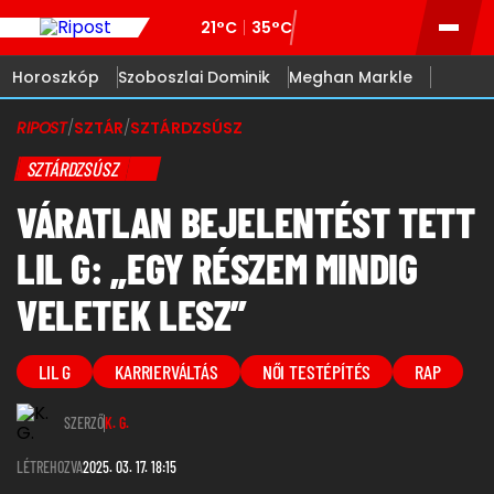
21°C
35°C
Horoszkóp
Szoboszlai Dominik
Meghan Markle
RIPOST
/
SZTÁR
/
SZTÁRDZSÚSZ
SZTÁRDZSÚSZ
VÁRATLAN BEJELENTÉST TETT
LIL G: „EGY RÉSZEM MINDIG
VELETEK LESZ”
LIL G
KARRIERVÁLTÁS
NŐI TESTÉPÍTÉS
RAP
SZERZŐ
K. G.
LÉTREHOZVA
2025. 03. 17. 18:15