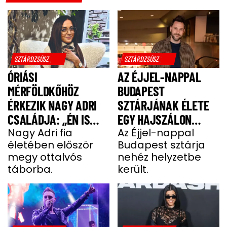
SZTÁRDZSÚSZ
SZTÁRDZSÚSZ
ÓRIÁSI
AZ ÉJJEL-NAPPAL
MÉRFÖLDKŐHÖZ
BUDAPEST
ÉRKEZIK NAGY ADRI
SZTÁRJÁNAK ÉLETE
CSALÁDJA: „ÉN IS
EGY HAJSZÁLON
UGYANÚGY IZGULOK,
Nagy Adri fia
LÓGOTT – SÖTÉT
Az Éjjel-nappal
életében először
Budapest sztárja
MINT Ő”
IDŐSZAKBÓL
megy ottalvós
nehéz helyzetbe
MENEKÜLT MEG A
táborba.
került.
SZTÁRAPUKA