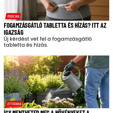
MEDICINA
FOGAMZÁSGÁTLÓ TABLETTA ÉS HÍZÁS? ITT AZ
IGAZSÁG
Új kérdést vet fel a fogamzásgátló
tabletta és hízás.
OTTHONKA
ÍGY MENTHETED MEG A NÖVÉNYEKET A