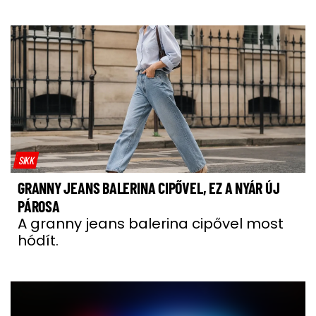
SIKK
GRANNY JEANS BALERINA CIPŐVEL, EZ A NYÁR ÚJ
PÁROSA
A granny jeans balerina cipővel most
hódít.