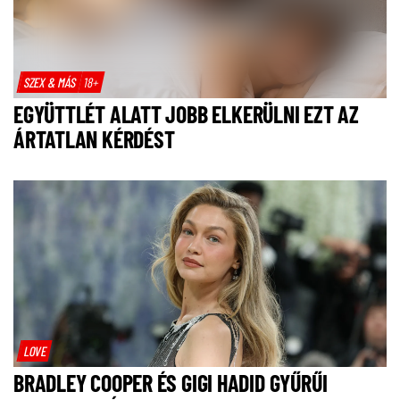
SZEX & MÁS
18+
EGYÜTTLÉT ALATT JOBB ELKERÜLNI EZT AZ
ÁRTATLAN KÉRDÉST
LOVE
BRADLEY COOPER ÉS GIGI HADID GYŰRŰI