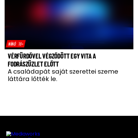
NÍNÓ
18+
VÉRFÜRDŐVEL VÉGZŐDÖTT EGY VITA A
FODRÁSZÜZLET ELŐTT
A családapát saját szerettei szeme
láttára lőtték le.