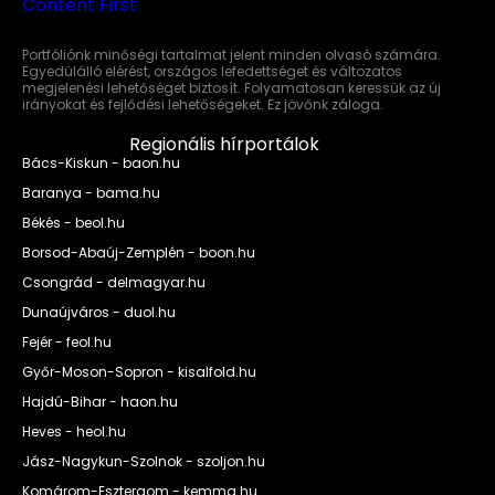
Portfóliónk minőségi tartalmat jelent minden olvasó számára.
Egyedülálló elérést, országos lefedettséget és változatos
megjelenési lehetőséget biztosít. Folyamatosan keressük az új
irányokat és fejlődési lehetőségeket. Ez jövőnk záloga.
Regionális hírportálok
Bács-Kiskun - baon.hu
Baranya - bama.hu
Békés - beol.hu
Borsod-Abaúj-Zemplén - boon.hu
Csongrád - delmagyar.hu
Dunaújváros - duol.hu
Fejér - feol.hu
Győr-Moson-Sopron - kisalfold.hu
Hajdú-Bihar - haon.hu
Heves - heol.hu
Jász-Nagykun-Szolnok - szoljon.hu
Komárom-Esztergom - kemma.hu