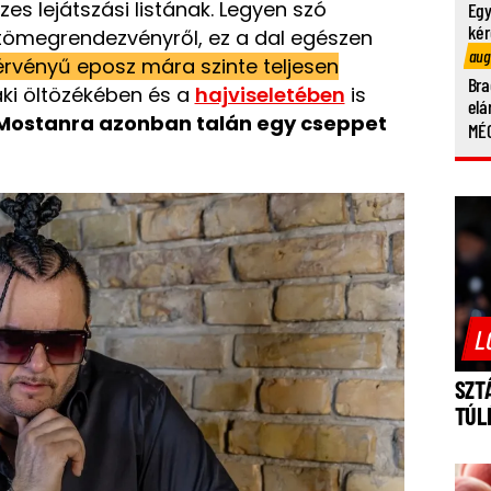
zes lejátszási listának. Legyen szó
Egy
kér
y tömegrendezvényről, ez a dal egészen
aug
érvényű eposz mára szinte teljesen
Bra
aki öltözékében és a
hajviseletében
is
elá
Mostanra azonban talán egy cseppet
MÉG
L
SZT
TÚL