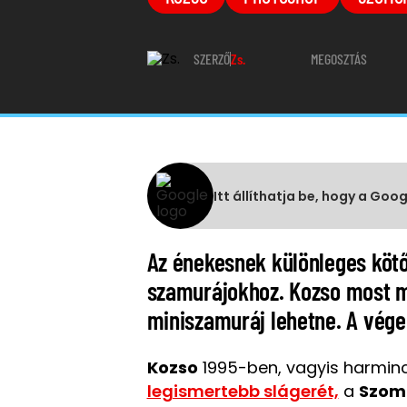
SZERZŐ
Zs.
MEGOSZTÁS
Itt állíthatja be, hogy a Goo
Az énekesnek különleges kötő
szamurájokhoz. Kozso most me
miniszamuráj lehetne. A vége
Kozso
1995-ben, vagyis harminc 
legismertebb slágerét,
a
Szom