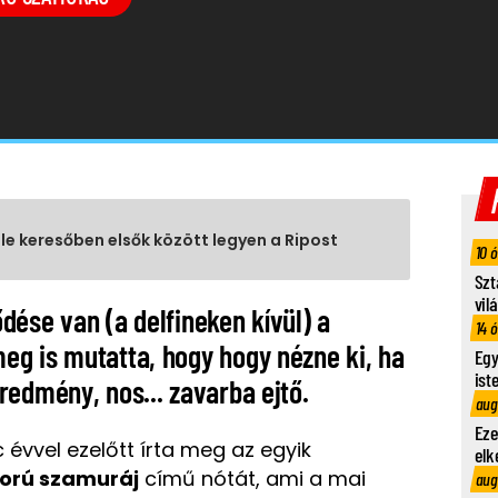
gle keresőben elsők között legyen a Ripost
10 
Szt
vil
dése van (a delfineken kívül) a
14 
g is mutatta, hogy hogy nézne ki, ha
Egy
ist
redmény, nos... zavarba ejtő.
aug
Eze
évvel ezelőtt írta meg az egyik
elk
orú szamuráj
című nótát, ami a mai
aug