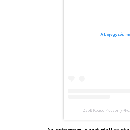
A bejegyzés m
Zsolt Kozso Kocsor (@kozs