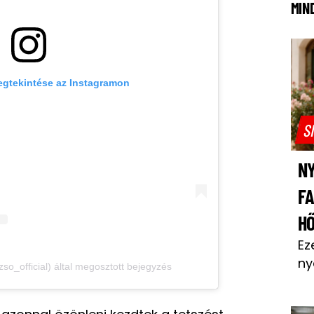
MIN
egtekintése az Instagramon
S
NY
F
H
Ez
ny
o_official) által megosztott bejegyzés