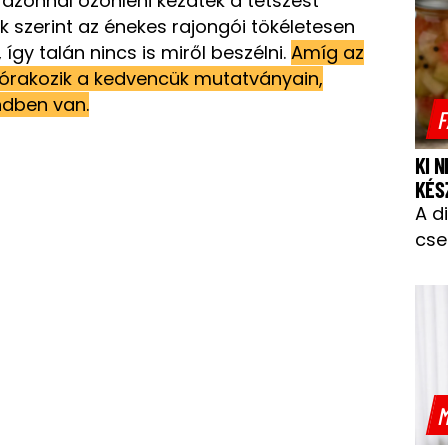
 azonnal özönleni kezdtek a tetszést
ek szerint az énekes rajongói tökéletesen
gy talán nincs is miről beszélni.
Amíg az
órakozik a kedvencük mutatványain,
dben van.
F
KI 
KÉS
A d
cse
M