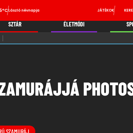
5°C
László névnapja
JÁTÉKOK
KERE
SZTÁR
ÉLETMÓDI
SP
SZAMURÁJJÁ PHOTO
RÚ SZAMURÁJ