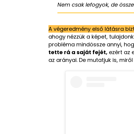
Nem csak lefogyok, de össze
A végeredmény első látásra bi
ahogy nézzük a képet, tulajdonk
probléma mindössze annyi, ho
tette rá a saját fejét,
ezért az 
az arányai. De mutatjuk is, mirő