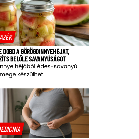
AZÉK
NE DOBD A GÖRÖGDINNYEHÉJAT,
ZÍTS BELŐLE SAVANYÚSÁGOT
innye héjából édes-savanyú
mege készülhet.
EDICINA