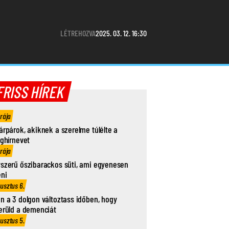
LÉTREHOZVA
2025. 03. 12. 16:30
FRISS HÍREK
órája
árpárok, akiknek a szerelme túlélte a
ághírnevet
órája
szerű őszibarackos süti, ami egyenesen
eni
usztus 6.
n a 3 dolgon változtass időben, hogy
erüld a demenciát
usztus 5.