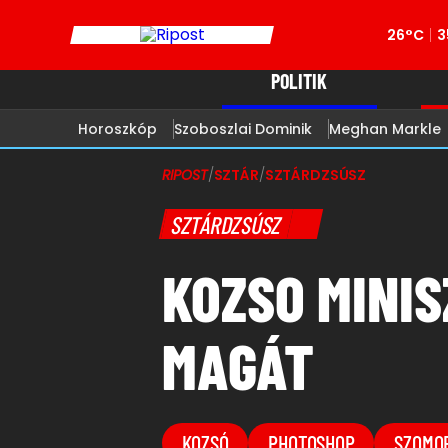
26°C
3
POLITIK
Horoszkóp
Szoboszlai Dominik
Meghan Markle
RIPOST
/
SZTÁR
/
SZTÁRDZSÚSZ
SZTÁRDZSÚSZ
KOZSO MINI
MAGÁT
KOZSÓ
PHOTOSHOP
SZOMO