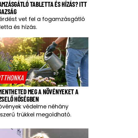
AMZÁSGÁTLÓ TABLETTA ÉS HÍZÁS? ITT
IGAZSÁG
kérdést vet fel a fogamzásgátló
letta és hízás.
TTHONKA
 MENTHETED MEG A NÖVÉNYEKET A
ZSELŐ HŐSÉGBEN
övények védelme néhány
szerű trükkel megoldható.