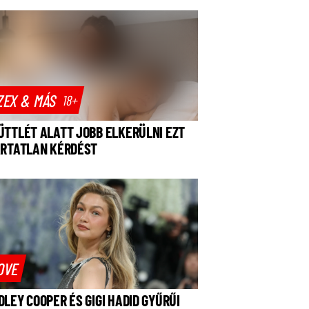
ZEX & MÁS
18+
ÜTTLÉT ALATT JOBB ELKERÜLNI EZT
ÁRTATLAN KÉRDÉST
OVE
DLEY COOPER ÉS GIGI HADID GYŰRŰI