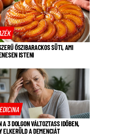
AZÉK
SZERŰ ŐSZIBARACKOS SÜTI, AMI
ENESEN ISTENI
EDICINA
N A 3 DOLGON VÁLTOZTASS IDŐBEN,
Y ELKERÜLD A DEMENCIÁT