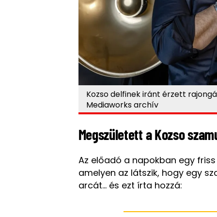
Kozso delfinek iránt érzett rajong
Mediaworks archív
Megszületett a Kozso szam
Az előadó a napokban egy friss A
amelyen az látszik, hogy egy sz
arcát... és ezt írta hozzá: