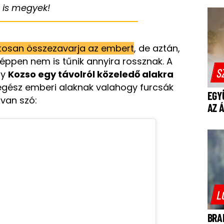
 is megyek!
ztosan összezavarja az embert
, de aztán,
éppen nem is tűnik annyira rossznak. A
S
gy
Kozso egy távolról közeledő alakra
egész emberi alaknak valahogy furcsák
EGY
l van szó:
AZ 
L
BRA