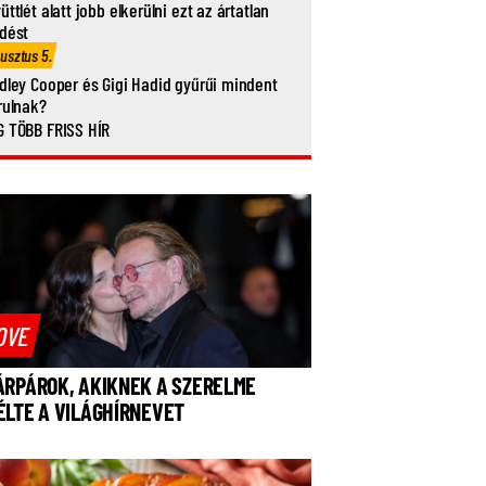
üttlét alatt jobb elkerülni ezt az ártatlan
dést
usztus 5.
dley Cooper és Gigi Hadid gyűrűi mindent
rulnak?
 TÖBB FRISS HÍR
OVE
ÁRPÁROK, AKIKNEK A SZERELME
ÉLTE A VILÁGHÍRNEVET