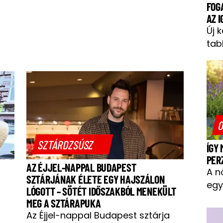
FOG
AZ 
Új 
tab
O
SZTÁRDZSÚSZ
ÍGY
PER
AZ ÉJJEL-NAPPAL BUDAPEST
A n
SZTÁRJÁNAK ÉLETE EGY HAJSZÁLON
egy
LÓGOTT – SÖTÉT IDŐSZAKBÓL MENEKÜLT
MEG A SZTÁRAPUKA
Az Éjjel-nappal Budapest sztárja