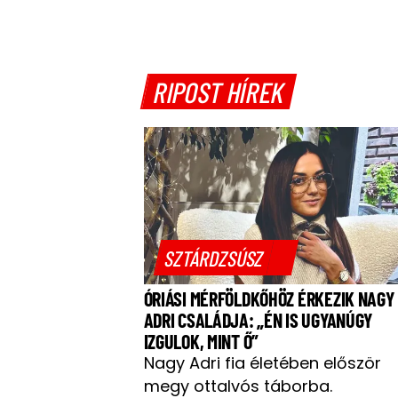
RIPOST HÍREK
SZTÁRDZSÚSZ
ÓRIÁSI MÉRFÖLDKŐHÖZ ÉRKEZIK NAGY
ADRI CSALÁDJA: „ÉN IS UGYANÚGY
IZGULOK, MINT Ő”
Nagy Adri fia életében először
megy ottalvós táborba.