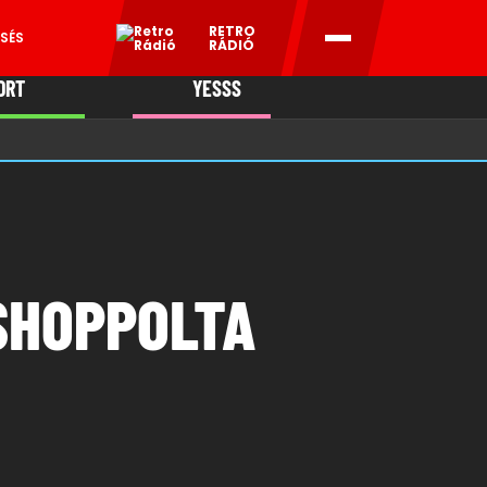
RETRO
SÉS
RÁDIÓ
ORT
YESSS
MANI
SHOPPOLTA