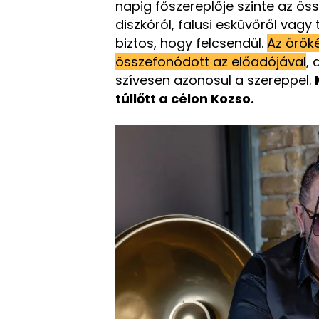
napig főszereplője szinte az öss
diszkóról, falusi esküvőről vag
biztos, hogy felcsendül.
Az örök
összefonódott az előadójával
, 
szívesen azonosul a szereppel.
túllőtt a célon Kozso.