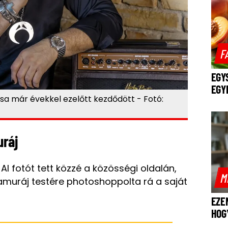
F
EGY
EGY
ása már évekkel ezelőtt kezdődött - Fotó:
uráj
I fotót tett közzé a közösségi oldalán,
M
amuráj testére photoshoppolta rá a saját
EZE
HOG