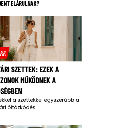
DENT ELÁRULNAK?
IKK
ÁRI SZETTEK: EZEK A
AZONOK MŰKÖDNEK A
ŐSÉGBEN
ekkel a szettekkel egyszerűbb a
ári öltözködés.