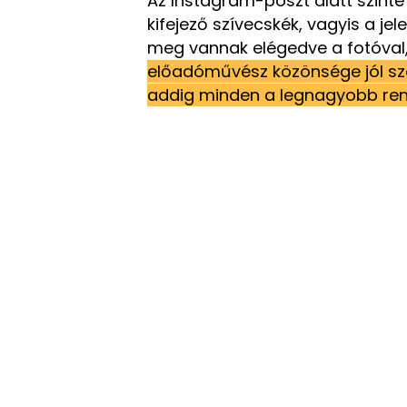
Az Instagram-poszt alatt szinte
kifejező szívecskék, vagyis a jel
meg vannak elégedve a fotóval, í
előadóművész közönsége jól sz
addig minden a legnagyobb ren