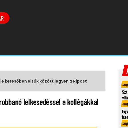
ÁR
gle keresőben elsők között legyen a Ripost
aug
Szt
vil
obbanó lelkesedéssel a kollégákkal
aug
Egy
ist
aug