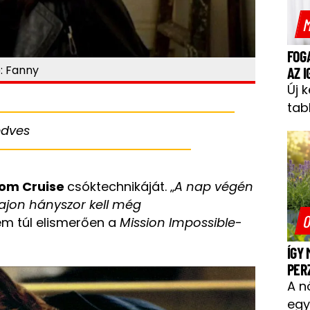
M
FOG
: Fanny
AZ 
Új 
tab
edves
om Cruise
csóktechnikáját. „
A nap végén
ajon hányszor kell még
O
m túl elismerően a
Mission Impossible
-
ÍGY
PER
A n
egy