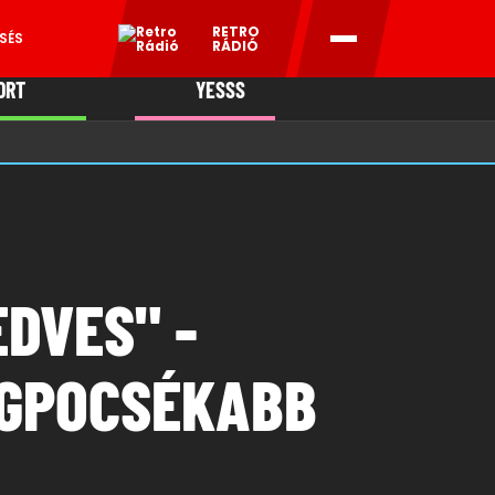
RETRO
SÉS
RÁDIÓ
ORT
YESSS
MANI
EDVES" -
EGPOCSÉKABB