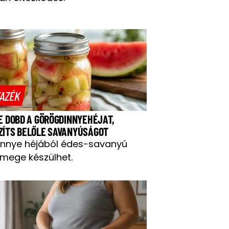
AZÉK
NE DOBD A GÖRÖGDINNYEHÉJAT,
ZÍTS BELŐLE SAVANYÚSÁGOT
innye héjából édes-savanyú
mege készülhet.