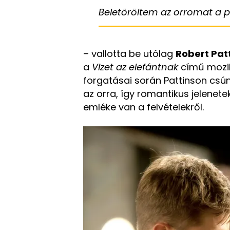
Beletöröltem az orromat a 
– vallotta be utólag
Robert Pat
a
Vizet az elefántnak
című mozib
forgatásai során Pattinson csú
az orra, így romantikus jelenet
emléke van a felvételekről.