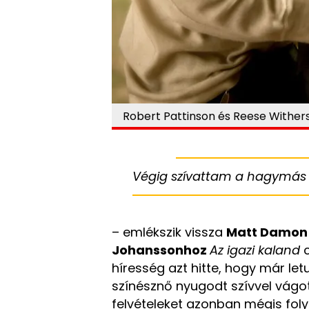
Robert Pattinson és Reese Wither
Végig szívattam a hagymás 
– emlékszik vissza
Matt Damon
Johanssonhoz
Az igazi kaland
híresség azt hitte, hogy már let
színésznő nyugodt szívvel vágot
felvételeket azonban mégis folyt