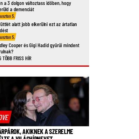
n a 3 dolgon változtass időben, hogy
erüld a demenciát
usztus 5.
üttlét alatt jobb elkerülni ezt az ártatlan
dést
usztus 5.
dley Cooper és Gigi Hadid gyűrűi mindent
rulnak?
 TÖBB FRISS HÍR
OVE
ÁRPÁROK, AKIKNEK A SZERELME
ÉLTE A VILÁGHÍRNEVET