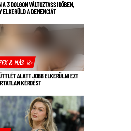
N A 3 DOLGON VÁLTOZTASS IDŐBEN,
Y ELKERÜLD A DEMENCIÁT
ZEX & MÁS
18+
ÜTTLÉT ALATT JOBB ELKERÜLNI EZT
ÁRTATLAN KÉRDÉST