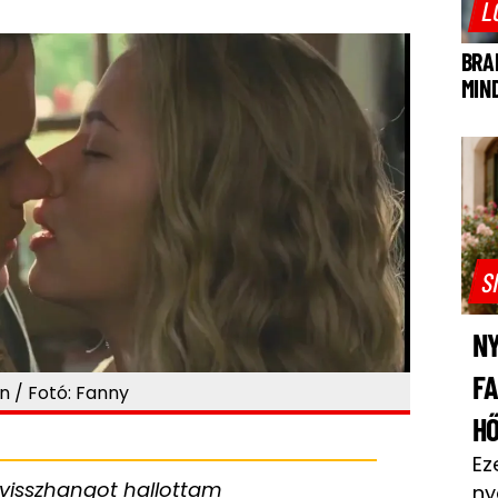
L
BRA
MIN
S
NY
F
 / Fotó: Fanny
H
Ez
visszhangot hallottam
ny