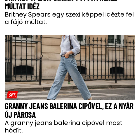
MÚLTAT IDÉZ
Britney Spears egy szexi képpel idézte fel
a fájó múltat.
SIKK
GRANNY JEANS BALERINA CIPŐVEL, EZ A NYÁR
ÚJ PÁROSA
A granny jeans balerina cipővel most
hódít.