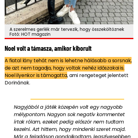
A szerelmes gerlék már tervezik, hogy összeköltöznek
Fotó: HOT magazin
Noel volt a támasza, amikor kiborult
A fiatal lány tehát nem is lehetne hálásabb a sorsnak,
de azt nem tagadja, hogy voltak nehéz időszakai is.
Noel ilyenkor is támogatta
, ami rengeteget jelentett
Dorinának.
Nagyjából a játék közepén volt egy nagyobb
mélypontom. Nagyon sok negatív kommentet
írtak rólam, ezeket pedig először nem tudtam
kezelni. Azt hittem, hogy mindenki szeret majd.
Már a feladáson gondolkodtam, legszívesebben