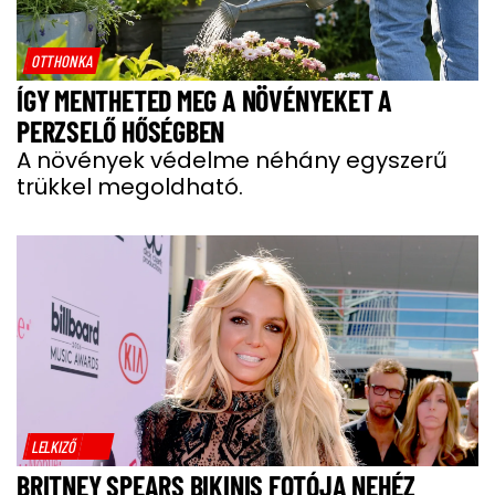
OTTHONKA
ÍGY MENTHETED MEG A NÖVÉNYEKET A
PERZSELŐ HŐSÉGBEN
A növények védelme néhány egyszerű
trükkel megoldható.
LELKIZŐ
BRITNEY SPEARS BIKINIS FOTÓJA NEHÉZ