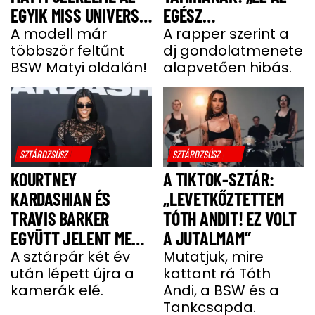
EGYIK MISS UNIVERSE
EGÉSZ
HUNGARY VERSENYZŐ
A modell már
GONDOLATMENET
A rapper szerint a
többször feltűnt
dj gondolatmenete
ZSÁKUTCA”
BSW Matyi oldalán!
alapvetően hibás.
SZTÁRDZSÚSZ
SZTÁRDZSÚSZ
KOURTNEY
A TIKTOK-SZTÁR:
KARDASHIAN ÉS
„LEVETKŐZTETTEM
TRAVIS BARKER
TÓTH ANDIT! EZ VOLT
EGYÜTT JELENT MEG
A JUTALMAM”
A VÖRÖS SZŐNYEGEN
A sztárpár két év
Mutatjuk, mire
után lépett újra a
kattant rá Tóth
kamerák elé.
Andi, a BSW és a
Tankcsapda.