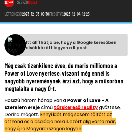
SZERZŐ
Ripost
LÉTREHOZVA
2023. 12. 03. 08:30
FRISSÍTVE
2023. 12. 04. 12:25
Itt állíthatja be, hogy a Google keresőben
elsők között legyen a Ripost
Még csak tizenkilenc éves, de máris milliomos a
Power of Love nyertese, viszont még ennél is
nagyobb nyereménynek érzi azt, hogy a műsorban
megtalálta a nagy Ő-t.
Hosszú három hónap van a
Power of Love – A
szerelem ereje
című
társkereső reality
győztese,
Dorina mögött.
Ennyi időt még sosem töltött az
otthona és a családja nélkül, ezért alig várta már,
hogy újra Magyarországon legyen.