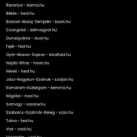
Baranya - bama.hu
Békés - beol.hu
Borsod-Abaúj-Zemplén - boon.hu
Csongrád - delmagyar.hu
Dunaújváros - duol.hu
Fejér - feol.hu
Győr-Moson-Sopron - kisalfold.hu
Hajdú-Bihar - haon.hu
Heves - heol.hu
Jász-Nagykun-Szolnok - szoljon.hu
Komárom-Esztergom - kemma.hu
Nógrád - nool.hu
Somogy - sonline.hu
Szabolcs-Szatmár-Bereg - szon.hu
Tolna - teol.hu
Vas - vaol.hu