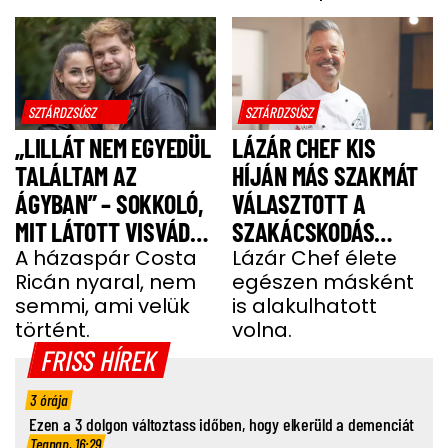
SZTÁRDZSÚSZ
SZTÁRDZSÚSZ
„LILLÁT NEM EGYEDÜL
LÁZÁR CHEF KIS
TALÁLTAM AZ
HÍJÁN MÁS SZAKMÁT
ÁGYBAN” – SOKKOLÓ,
VÁLASZTOTT A
MIT LÁTOTT VISVÁDER
SZAKÁCSKODÁS
TAMÁS
A házaspár Costa
HELYETT
Lázár Chef élete
Ricán nyaral, nem
egészen másként
semmi, ami velük
is alakulhatott
történt.
volna.
FRISS HÍREK
3 órája
Ezen a 3 dolgon változtass időben, hogy elkerüld a demenciát
Tegnap, 16:29