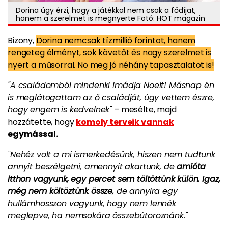
Dorina úgy érzi, hogy a játékkal nem csak a fődíjat,
hanem a szerelmet is megnyerte Fotó: HOT magazin
Bizony,
Dorina nemcsak tízmillió forintot, hanem
rengeteg élményt, sok követőt és nagy szerelmet is
nyert a műsorral. No meg jó néhány tapasztalatot is!
"A családomból mindenki imádja Noelt! Másnap én
is meglátogattam az ő családját, úgy vettem észre,
hogy engem is kedvelnek"
– mesélte, majd
hozzátette, hogy
komoly terveik vannak
egymással.
"Nehéz volt a mi ismerkedésünk, hiszen nem tudtunk
annyit beszélgetni, amennyit akartunk, de
amióta
itthon vagyunk, egy percet sem töltöttünk külön. Igaz,
még nem költöztünk össze
, de annyira egy
hullámhosszon vagyunk, hogy nem lennék
meglepve, ha nemsokára összebútoroznánk."