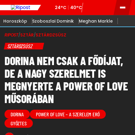
24°C
40°C
Horoszkóp
Szoboszlai Dominik
Meghan Markle
RIPOST
/
SZTÁR
/
SZTÁRDZSÚSZ
SZTÁRDZSÚSZ
DORINA NEM CSAK A FŐDÍJAT,
DE A NAGY SZERELMET IS
MEGNYERTE A POWER OF LOVE
MŰSORÁBAN
DORINA
POWER OF LOVE – A SZERELEM ERŐ
GYŐZTES