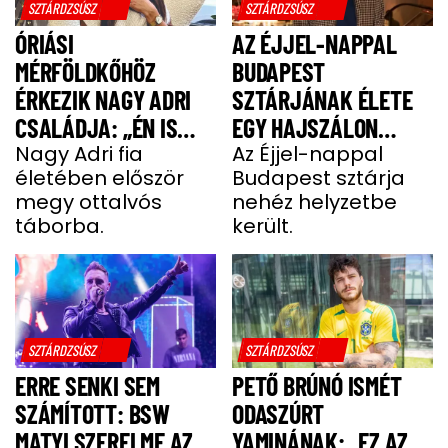
SZTÁRDZSÚSZ
SZTÁRDZSÚSZ
ÓRIÁSI
AZ ÉJJEL-NAPPAL
MÉRFÖLDKŐHÖZ
BUDAPEST
ÉRKEZIK NAGY ADRI
SZTÁRJÁNAK ÉLETE
CSALÁDJA: „ÉN IS
EGY HAJSZÁLON
UGYANÚGY IZGULOK,
Nagy Adri fia
LÓGOTT – SÖTÉT
Az Éjjel-nappal
életében először
Budapest sztárja
MINT Ő”
IDŐSZAKBÓL
megy ottalvós
nehéz helyzetbe
MENEKÜLT MEG A
táborba.
került.
SZTÁRAPUKA
SZTÁRDZSÚSZ
SZTÁRDZSÚSZ
ERRE SENKI SEM
PETŐ BRÚNÓ ISMÉT
SZÁMÍTOTT: BSW
ODASZÚRT
MATYI SZERELME AZ
YAMINÁNAK: „EZ AZ