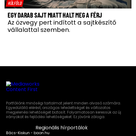
KÜLFÖLD
EGY DARAB SAJT MIATT HALT MEG A FÉRJ
Az özvegy pert indított a sajtkészítő
vállalattal szemben.
Portfóliónk minőségi tartalmat jelent minden olvasó számára.
Egyedülálló elérést, országos lefedettséget és változatos
megjelenési lehetőséget biztosít. Folyamatosan keressük az új
irányokat és fejlődési lehetőségeket. Ez jövőnk záloga.
Regionális hírportálok
Bács-Kiskun - baon.hu