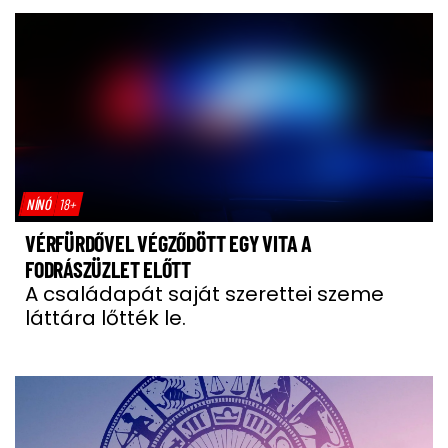
NÍNÓ
18+
VÉRFÜRDŐVEL VÉGZŐDÖTT EGY VITA A
FODRÁSZÜZLET ELŐTT
A családapát saját szerettei szeme
láttára lőtték le.