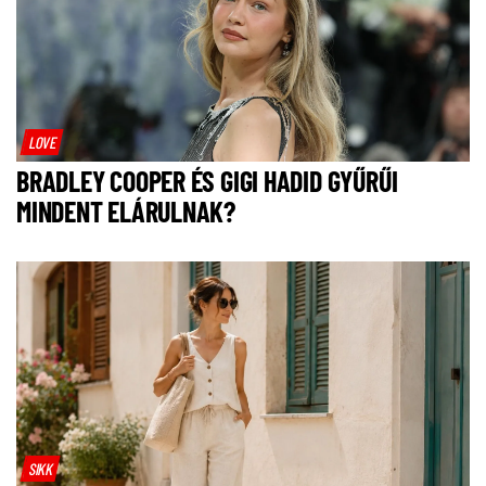
LOVE
BRADLEY COOPER ÉS GIGI HADID GYŰRŰI
MINDENT ELÁRULNAK?
SIKK