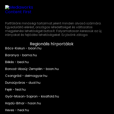
Portfóliónk minőségi tartalmat jelent minden olvasó számára.
Egyedülálló elérést, országos lefedettséget és változatos
megjelenési lehetőséget biztosít. Folyamatosan keressük az új
irányokat és fejlődési lehetőségeket. Ez jövőnk záloga.
Regionális hírportálok
Bács-Kiskun - baon.hu
Baranya - bama.hu
Békés - beol.hu
Borsod-Abaúj-Zemplén - boon.hu
Csongrád - delmagyar.hu
Dunaújváros - duol.hu
Fejér - feol.hu
Győr-Moson-Sopron - kisalfold.hu
Hajdú-Bihar - haon.hu
Heves - heol.hu