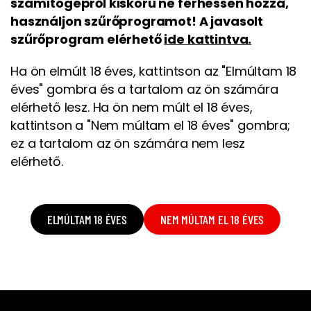
számítógépről kiskorú ne férhessen hozzá,
használjon szűrőprogramot! A javasolt
szűrőprogram elérhető
ide kattintva.
Ha ön elmúlt 18 éves, kattintson az "Elmúltam 18
éves" gombra és a tartalom az ön számára
elérhető lesz. Ha ön nem múlt el 18 éves,
kattintson a "Nem múltam el 18 éves" gombra;
ez a tartalom az ön számára nem lesz
elérhető.
ELMÚLTAM 18 ÉVES
NEM MÚLTAM EL 18 ÉVES