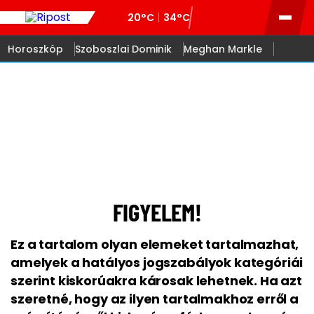
20°C
34°C
Horoszkóp
Szoboszlai Dominik
Meghan Markle
18
FIGYELEM!
Ez a tartalom olyan elemeket tartalmazhat,
amelyek a hatályos jogszabályok kategóriái
szerint kiskorúakra károsak lehetnek. Ha azt
szeretné, hogy az ilyen tartalmakhoz erről a