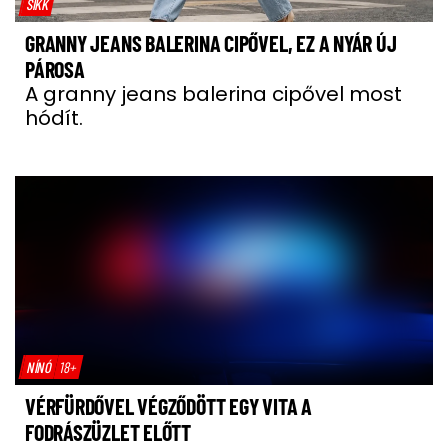
SIKK
GRANNY JEANS BALERINA CIPŐVEL, EZ A NYÁR ÚJ
PÁROSA
A granny jeans balerina cipővel most
hódít.
NÍNÓ
18+
VÉRFÜRDŐVEL VÉGZŐDÖTT EGY VITA A
FODRÁSZÜZLET ELŐTT