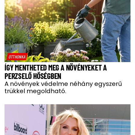
OTTHONKA
ÍGY MENTHETED MEG A NÖVÉNYEKET A
PERZSELŐ HŐSÉGBEN
A növények védelme néhány egyszerű
trükkel megoldható.