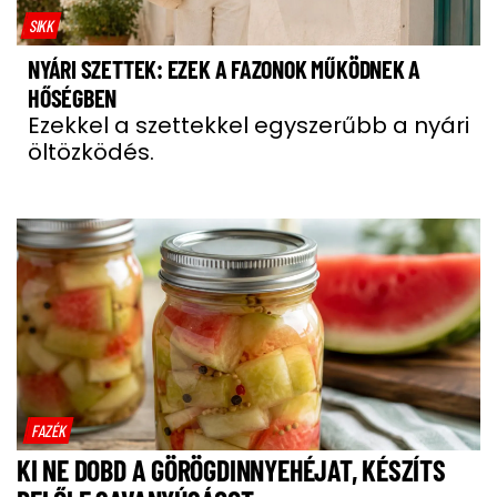
SIKK
NYÁRI SZETTEK: EZEK A FAZONOK MŰKÖDNEK A
HŐSÉGBEN
Ezekkel a szettekkel egyszerűbb a nyári
öltözködés.
FAZÉK
KI NE DOBD A GÖRÖGDINNYEHÉJAT, KÉSZÍTS