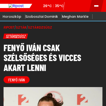
26°C
35°C
Horoszkóp
Szoboszlai Dominik
Meghan Markle
RIPOST
/
SZTÁR
/
SZTÁRDZSÚSZ
SZTÁRDZSÚSZ
FENYŐ IVÁN CSAK
SZÉLSŐSÉGES ÉS VICCES
AKART LENNI
FENYŐ IVÁN