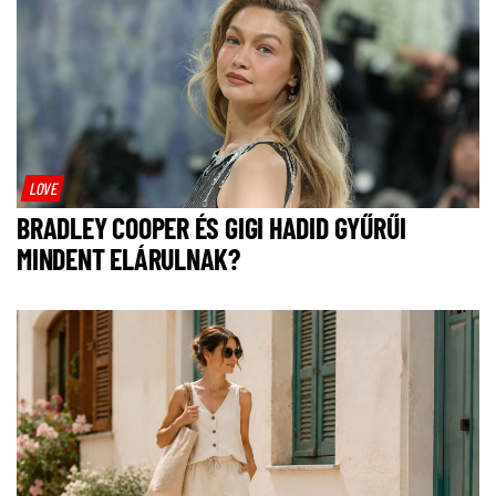
LOVE
BRADLEY COOPER ÉS GIGI HADID GYŰRŰI
MINDENT ELÁRULNAK?