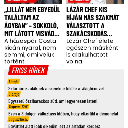
„LILLÁT NEM EGYEDÜL
LÁZÁR CHEF KIS
TALÁLTAM AZ
HÍJÁN MÁS SZAKMÁT
ÁGYBAN” – SOKKOLÓ,
VÁLASZTOTT A
MIT LÁTOTT VISVÁDER
SZAKÁCSKODÁS
TAMÁS
A házaspár Costa
HELYETT
Lázár Chef élete
Ricán nyaral, nem
egészen másként
semmi, ami velük
is alakulhatott
történt.
volna.
FRISS HÍREK
1 órája
Sztárpárok, akiknek a szerelme túlélte a világhírnevet
5 órája
Egyszerű őszibarackos süti, ami egyenesen isteni
Tegnap, 12:51
Ezen a 3 dolgon változtass időben, hogy elkerüld a demenciát
augusztus 5.
Együttlét alatt jobb elkerülni ezt az ártatlan kérdést