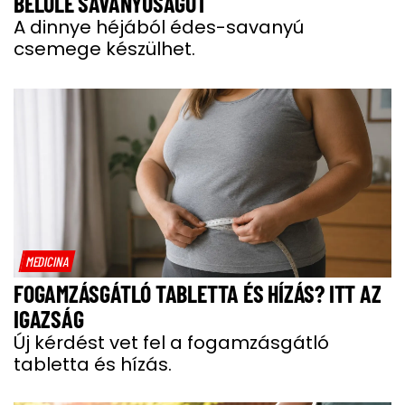
BELŐLE SAVANYÚSÁGOT
A dinnye héjából édes-savanyú
csemege készülhet.
MEDICINA
FOGAMZÁSGÁTLÓ TABLETTA ÉS HÍZÁS? ITT AZ
IGAZSÁG
Új kérdést vet fel a fogamzásgátló
tabletta és hízás.