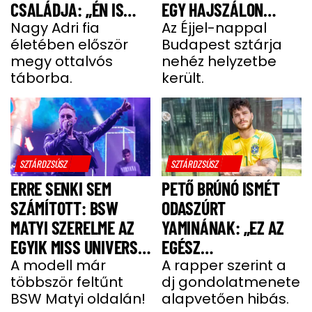
CSALÁDJA: „ÉN IS
EGY HAJSZÁLON
UGYANÚGY IZGULOK,
Nagy Adri fia
LÓGOTT – SÖTÉT
Az Éjjel-nappal
életében először
Budapest sztárja
MINT Ő”
IDŐSZAKBÓL
megy ottalvós
nehéz helyzetbe
MENEKÜLT MEG A
táborba.
került.
SZTÁRAPUKA
SZTÁRDZSÚSZ
SZTÁRDZSÚSZ
ERRE SENKI SEM
PETŐ BRÚNÓ ISMÉT
SZÁMÍTOTT: BSW
ODASZÚRT
MATYI SZERELME AZ
YAMINÁNAK: „EZ AZ
EGYIK MISS UNIVERSE
EGÉSZ
HUNGARY VERSENYZŐ
A modell már
GONDOLATMENET
A rapper szerint a
többször feltűnt
dj gondolatmenete
ZSÁKUTCA”
BSW Matyi oldalán!
alapvetően hibás.