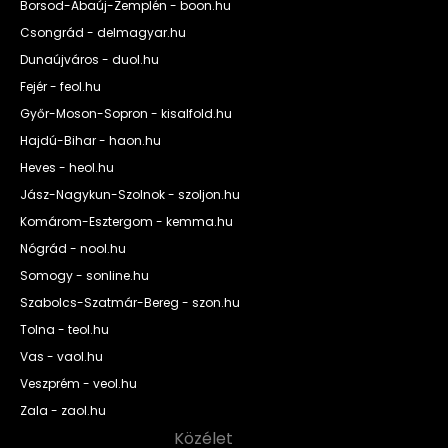
Borsod-Abaúj-Zemplén - boon.hu
Csongrád - delmagyar.hu
Dunaújváros - duol.hu
Fejér - feol.hu
Győr-Moson-Sopron - kisalfold.hu
Hajdú-Bihar - haon.hu
Heves - heol.hu
Jász-Nagykun-Szolnok - szoljon.hu
Komárom-Esztergom - kemma.hu
Nógrád - nool.hu
Somogy - sonline.hu
Szabolcs-Szatmár-Bereg - szon.hu
Tolna - teol.hu
Vas - vaol.hu
Veszprém - veol.hu
Zala - zaol.hu
Közélet