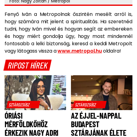
Fotó: Nagy Zoltán / Metropol
Fenyő Iván a Metropolnak őszintén mesélt arról is,
hogy számára mit jelent a spiritualitás. Ha szeretnéd
tudni, hogy Iván mivel és hogyan segít az embereken
és hogy miért gondolja úgy, hogy most mindennél
fontosabb a lelki biztonság, keresd a keddi Metropolt
vagy látogass vissza a
www.metropol.hu
oldalra!
RIPOST HÍREK
SZTÁRDZSÚSZ
SZTÁRDZSÚSZ
ÓRIÁSI
AZ ÉJJEL-NAPPAL
MÉRFÖLDKŐHÖZ
BUDAPEST
ÉRKEZIK NAGY ADRI
SZTÁRJÁNAK ÉLETE