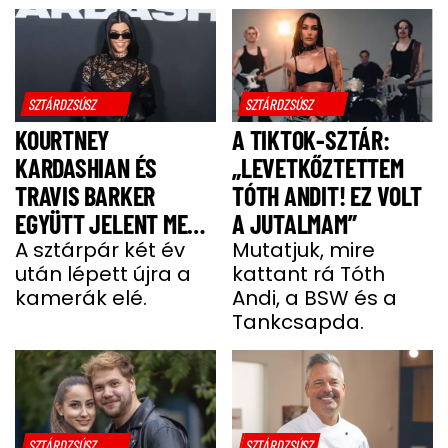
SZTÁRDZSÚSZ
SZTÁRDZSÚSZ
KOURTNEY
A TIKTOK-SZTÁR:
KARDASHIAN ÉS
„LEVETKŐZTETTEM
TRAVIS BARKER
TÓTH ANDIT! EZ VOLT
EGYÜTT JELENT MEG
A JUTALMAM”
A VÖRÖS SZŐNYEGEN
A sztárpár két év
Mutatjuk, mire
után lépett újra a
kattant rá Tóth
kamerák elé.
Andi, a BSW és a
Tankcsapda.
SZTÁRDZSÚSZ
SZTÁRDZSÚSZ