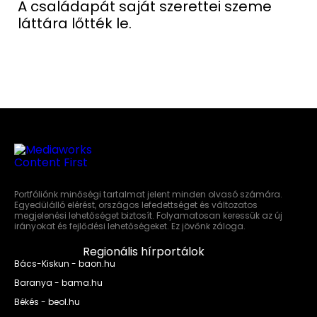
A családapát saját szerettei szeme
láttára lőtték le.
Portfóliónk minőségi tartalmat jelent minden olvasó számára.
Egyedülálló elérést, országos lefedettséget és változatos
megjelenési lehetőséget biztosít. Folyamatosan keressük az új
irányokat és fejlődési lehetőségeket. Ez jövőnk záloga.
Regionális hírportálok
Bács-Kiskun - baon.hu
Baranya - bama.hu
Békés - beol.hu