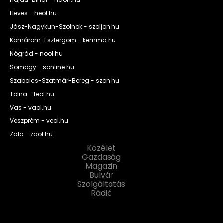
Heves - heol.hu
Jász-Nagykun-Szolnok - szoljon.hu
Komárom-Esztergom - kemma.hu
Nógrád - nool.hu
Somogy - sonline.hu
Szabolcs-Szatmár-Bereg - szon.hu
Tolna - teol.hu
Vas - vaol.hu
Veszprém - veol.hu
Zala - zaol.hu
Közélet
Gazdaság
Magazin
Bulvár
Szolgáltatás
Rádió