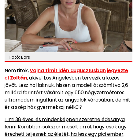
Fotó: Bors
Nem titok,
Vajna Timit idén augusztusban jegyezte
el
Zoltán
, akivel Los Angelesben tervezik a közös
jövőt. Lesz hol lakniuk, hiszen a modell átszámítva 2,6
milliárd forintért vásárolt egy 650 négyzetméteres
ultramodern ingatlant az angyalok városában, de mit
ér a szép ház gyermekzaj nélkül?
Timi 38 éves, és mindenképpen szeretne édesanya
lenni. Korábban sokszor mesélt arról, hogy csak úgy
érezheti teljesnek az életét, ha lesz egy pici ember,