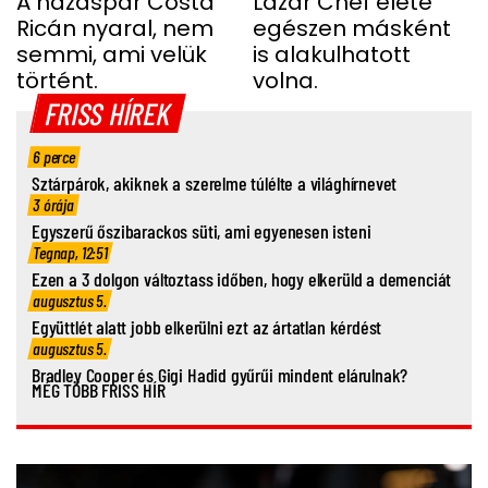
TAMÁS
A házaspár Costa
HELYETT
Lázár Chef élete
Ricán nyaral, nem
egészen másként
semmi, ami velük
is alakulhatott
történt.
volna.
FRISS HÍREK
6 perce
Sztárpárok, akiknek a szerelme túlélte a világhírnevet
3 órája
Egyszerű őszibarackos süti, ami egyenesen isteni
Tegnap, 12:51
Ezen a 3 dolgon változtass időben, hogy elkerüld a demenciát
augusztus 5.
Együttlét alatt jobb elkerülni ezt az ártatlan kérdést
augusztus 5.
Bradley Cooper és Gigi Hadid gyűrűi mindent elárulnak?
MÉG TÖBB FRISS HÍR