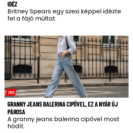
IDÉZ
Britney Spears egy szexi képpel idézte
fel a fájó múltat.
SIKK
GRANNY JEANS BALERINA CIPŐVEL, EZ A NYÁR ÚJ
PÁROSA
A granny jeans balerina cipővel most
hódít.