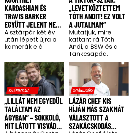
KARDASHIAN ÉS
„LEVETKŐZTETTEM
TRAVIS BARKER
TÓTH ANDIT! EZ VOLT
EGYÜTT JELENT MEG
A JUTALMAM”
A VÖRÖS SZŐNYEGEN
A sztárpár két év
Mutatjuk, mire
után lépett újra a
kattant rá Tóth
kamerák elé.
Andi, a BSW és a
Tankcsapda.
SZTÁRDZSÚSZ
SZTÁRDZSÚSZ
„LILLÁT NEM EGYEDÜL
LÁZÁR CHEF KIS
TALÁLTAM AZ
HÍJÁN MÁS SZAKMÁT
ÁGYBAN” – SOKKOLÓ,
VÁLASZTOTT A
MIT LÁTOTT VISVÁDER
SZAKÁCSKODÁS