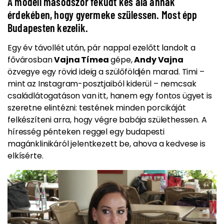
A modell másodszor feküdt kés alá annak
érdekében, hogy gyermeke szülessen. Most épp
Budapesten kezelik.
Egy év távollét után, pár nappal ezelőtt landolt a
fővárosban
Vajna Tímea
gépe,
Andy Vajna
özvegye egy rövid ideig a szülőföldjén marad. Timi –
mint az Instagram-posztjaiból kiderül – nemcsak
családlátogatáson van itt, hanem egy fontos ügyet is
szeretne elintézni: testének minden porcikáját
felkészíteni arra, hogy végre babája születhessen.
A
híresség pénteken reggel egy budapesti
magánklinikáról jelentkezett be, ahova a kedvese is
elkísérte.