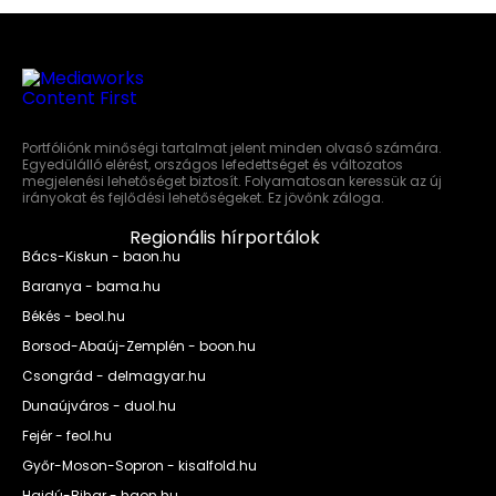
Portfóliónk minőségi tartalmat jelent minden olvasó számára.
Egyedülálló elérést, országos lefedettséget és változatos
megjelenési lehetőséget biztosít. Folyamatosan keressük az új
irányokat és fejlődési lehetőségeket. Ez jövőnk záloga.
Regionális hírportálok
Bács-Kiskun - baon.hu
Baranya - bama.hu
Békés - beol.hu
Borsod-Abaúj-Zemplén - boon.hu
Csongrád - delmagyar.hu
Dunaújváros - duol.hu
Fejér - feol.hu
Győr-Moson-Sopron - kisalfold.hu
Hajdú-Bihar - haon.hu