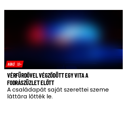
NÍNÓ
18+
VÉRFÜRDŐVEL VÉGZŐDÖTT EGY VITA A
FODRÁSZÜZLET ELŐTT
A családapát saját szerettei szeme
láttára lőtték le.