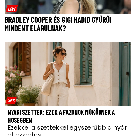
LOVE
BRADLEY COOPER ÉS GIGI HADID GYŰRŰI
MINDENT ELÁRULNAK?
SIKK
NYÁRI SZETTEK: EZEK A FAZONOK MŰKÖDNEK A
HŐSÉGBEN
Ezekkel a szettekkel egyszerűbb a nyári
öltözködés.