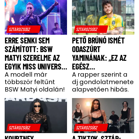
SZTÁRDZSÚSZ
SZTÁRDZSÚSZ
ERRE SENKI SEM
PETŐ BRÚNÓ ISMÉT
SZÁMÍTOTT: BSW
ODASZÚRT
MATYI SZERELME AZ
YAMINÁNAK: „EZ AZ
EGYIK MISS UNIVERSE
EGÉSZ
HUNGARY VERSENYZŐ
A modell már
GONDOLATMENET
A rapper szerint a
többször feltűnt
dj gondolatmenete
ZSÁKUTCA”
BSW Matyi oldalán!
alapvetően hibás.
SZTÁRDZSÚSZ
SZTÁRDZSÚSZ
KOURTNEY
A TIKTOK-SZTÁR: