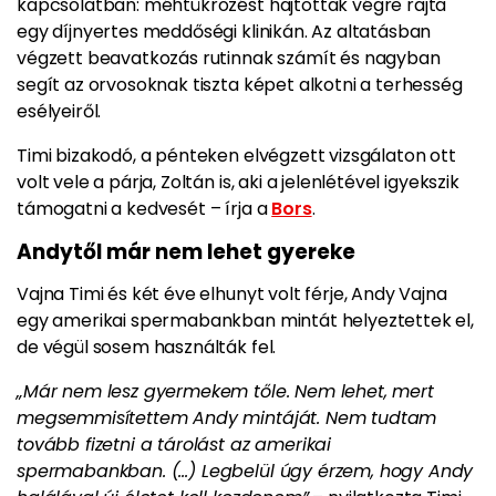
kapcsolatban: méhtükrözést hajtottak végre rajta
egy díjnyertes meddőségi klinikán. Az altatásban
végzett beavatkozás rutinnak számít és nagyban
segít az orvosoknak tiszta képet alkotni a terhesség
esélyeiről.
Timi bizakodó, a pénteken elvégzett vizsgálaton ott
volt vele a párja, Zoltán is, aki a jelenlétével igyekszik
támogatni a kedvesét – írja a
Bors
.
Andytől már nem lehet gyereke
Vajna Timi és két éve elhunyt volt férje, Andy Vajna
egy amerikai spermabankban mintát helyeztettek el,
de végül sosem használták fel.
„Már nem lesz gyermekem tőle. Nem lehet, mert
megsemmisítettem Andy mintáját. Nem tudtam
tovább fizetni a tárolást az amerikai
spermabankban. (…) Legbelül úgy érzem, hogy Andy