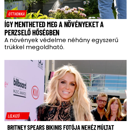
OTTHONKA
ÍGY MENTHETED MEG A NÖVÉNYEKET A
PERZSELŐ HŐSÉGBEN
A növények védelme néhány egyszerű
trükkel megoldható.
LELKIZŐ
BRITNEY SPEARS BIKINIS FOTÓJA NEHÉZ MÚLTAT