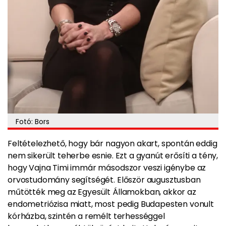
Fotó: Bors
Feltételezhető, hogy bár nagyon akart, spontán eddig
nem sikerült teherbe esnie. Ezt a gyanút erősíti a tény,
hogy
Vajna Timi immár másodszor veszi igénybe az
orvostudomány segítségét. Először augusztusban
műtötték meg az Egyesült Államokban, akkor az
endometriózisa miatt, most pedig Budapesten vonult
kórházba, szintén a remélt terhességgel