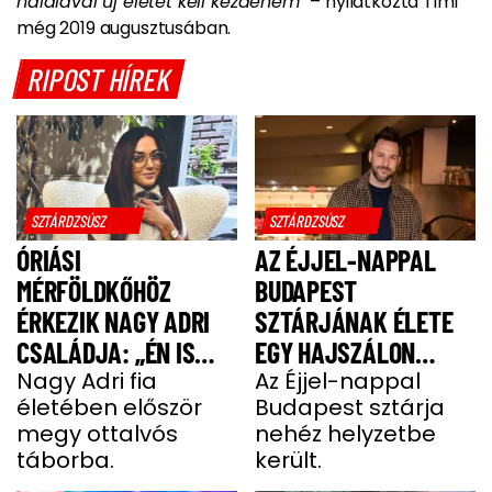
halálával új életet kell kezdenem”
– nyilatkozta Timi
még 2019 augusztusában.
RIPOST HÍREK
SZTÁRDZSÚSZ
SZTÁRDZSÚSZ
ÓRIÁSI
AZ ÉJJEL-NAPPAL
MÉRFÖLDKŐHÖZ
BUDAPEST
ÉRKEZIK NAGY ADRI
SZTÁRJÁNAK ÉLETE
CSALÁDJA: „ÉN IS
EGY HAJSZÁLON
UGYANÚGY IZGULOK,
Nagy Adri fia
LÓGOTT – SÖTÉT
Az Éjjel-nappal
életében először
Budapest sztárja
MINT Ő”
IDŐSZAKBÓL
megy ottalvós
nehéz helyzetbe
MENEKÜLT MEG A
táborba.
került.
SZTÁRAPUKA