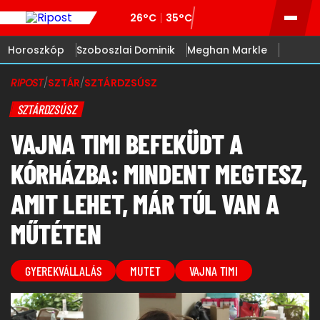
26°C
35°C
Horoszkóp
Szoboszlai Dominik
Meghan Markle
RIPOST
/
SZTÁR
/
SZTÁRDZSÚSZ
SZTÁRDZSÚSZ
VAJNA TIMI BEFEKÜDT A
KÓRHÁZBA: MINDENT MEGTESZ,
AMIT LEHET, MÁR TÚL VAN A
MŰTÉTEN
GYEREKVÁLLALÁS
MUTET
VAJNA TIMI