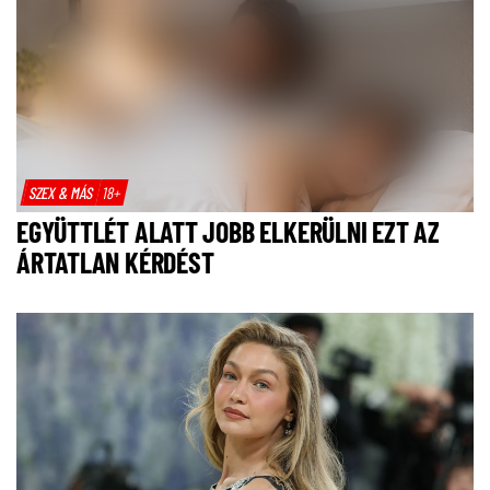
SZEX & MÁS
18+
EGYÜTTLÉT ALATT JOBB ELKERÜLNI EZT AZ
ÁRTATLAN KÉRDÉST