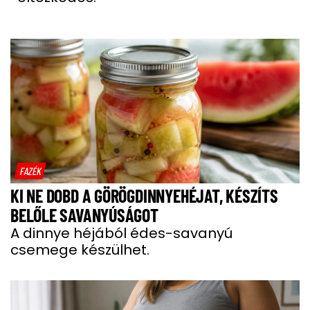
FAZÉK
KI NE DOBD A GÖRÖGDINNYEHÉJAT, KÉSZÍTS
BELŐLE SAVANYÚSÁGOT
A dinnye héjából édes-savanyú
csemege készülhet.