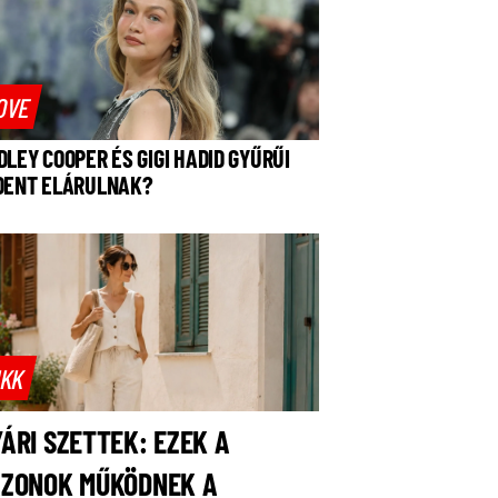
OVE
DLEY COOPER ÉS GIGI HADID GYŰRŰI
DENT ELÁRULNAK?
IKK
ÁRI SZETTEK: EZEK A
AZONOK MŰKÖDNEK A