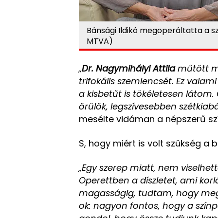
Bánsági Ildikó megoperáltatta a s
MTVA)
„
Dr. Nagymihályi Attila
műtött m
trifokális szemlencsét. Ez valami
a kisbetűt is tökéletesen látom
örülök, legszívesebben szétkiab
mesélte vidáman a népszerű sz
S, hogy miért is volt szükség a
„Egy szerep miatt, nem viselh
Operettben a díszletet, ami korlá
magasságig, tudtam, hogy meg 
ok: nagyon fontos, hogy a szí