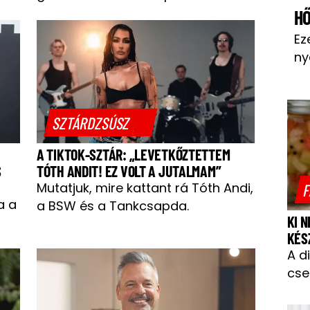
H
Ez
ny
SZTÁRDZSÚSZ
A TIKTOK-SZTÁR: „LEVETKŐZTETTEM
S
TÓTH ANDIT! EZ VOLT A JUTALMAM”
Mutatjuk, mire kattant rá Tóth Andi,
F
a a
a BSW és a Tankcsapda.
KI 
KÉS
A d
cse