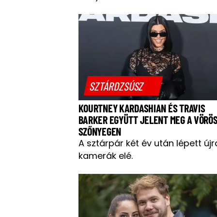
SZTÁRDZSÚSZ
KOURTNEY KARDASHIAN ÉS TRAVIS
BARKER EGYÜTT JELENT MEG A VÖRÖ
SZŐNYEGEN
A sztárpár két év után lépett újr
kamerák elé.