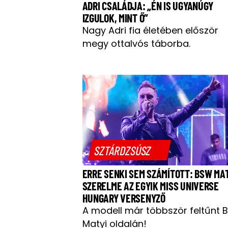
ADRI CSALÁDJA: „ÉN IS UGYANÚGY
IZGULOK, MINT Ő”
Nagy Adri fia életében először
megy ottalvós táborba.
SZTÁRDZSÚSZ
ERRE SENKI SEM SZÁMÍTOTT: BSW MA
SZERELME AZ EGYIK MISS UNIVERSE
HUNGARY VERSENYZŐ
A modell már többször feltűnt 
Matyi oldalán!