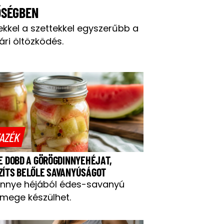
ŐSÉGBEN
ekkel a szettekkel egyszerűbb a
ári öltözködés.
AZÉK
NE DOBD A GÖRÖGDINNYEHÉJAT,
ZÍTS BELŐLE SAVANYÚSÁGOT
innye héjából édes-savanyú
mege készülhet.