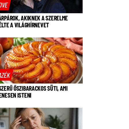
OVE
ÁRPÁROK, AKIKNEK A SZERELME
ÉLTE A VILÁGHÍRNEVET
AZÉK
SZERŰ ŐSZIBARACKOS SÜTI, AMI
ENESEN ISTENI