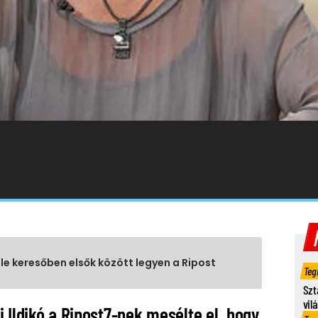
gle keresőben elsők között legyen a Ripost
Teg
Szt
vil
 Ildikó a Ripost7-nek mesélte el, hogy