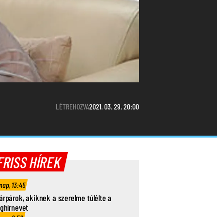
LÉTREHOZVA
2021. 03. 29. 20:00
FRISS HÍREK
nap, 13:45
árpárok, akiknek a szerelme túlélte a
ághírnevet