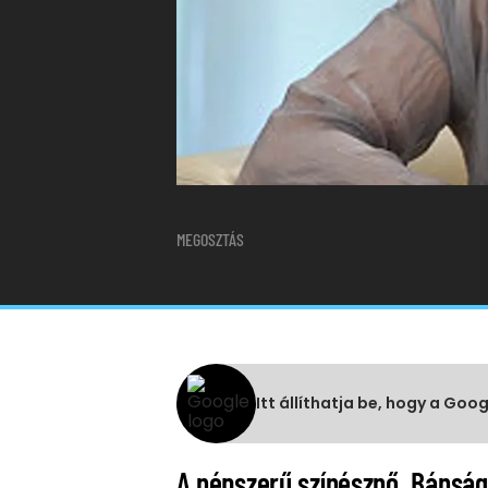
MEGOSZTÁS
Itt állíthatja be, hogy a Goo
A népszerű színésznő, Bánsági