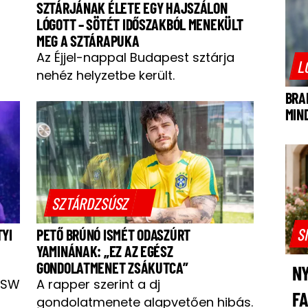
SZTÁRJÁNAK ÉLETE EGY HAJSZÁLON
LÓGOTT – SÖTÉT IDŐSZAKBÓL MENEKÜLT
MEG A SZTÁRAPUKA
Az Éjjel-nappal Budapest sztárja
L
nehéz helyzetbe került.
BRA
MIN
SZTÁRDZSÚSZ
S
TYI
PETŐ BRÚNÓ ISMÉT ODASZÚRT
YAMINÁNAK: „EZ AZ EGÉSZ
GONDOLATMENET ZSÁKUTCA”
NY
BSW
A rapper szerint a dj
F
gondolatmenete alapvetően hibás.