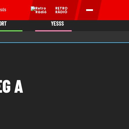
RETRO
SÉS
RÁDIÓ
ORT
YESSS
MANI
G A