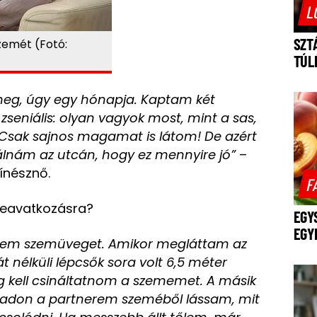
L
SZT
zemét (Fotó:
TÚL
eg, úgy egy hónapja. Kaptam két
 zseniális: olyan vagyok most, mint a sas,
. Csak sajnos magamat is látom! De azért
álnám az utcán, hogy ez mennyire jó”
–
ínésznő.
F
 beavatkozásra?
EGY
EGY
ettem szemüveget. Amikor megláttam az
t nélküli lépcsők sora volt 6,5 méter
kell csináltatnom a szememet. A másik
npadon a partnerem szeméből lássam, mit