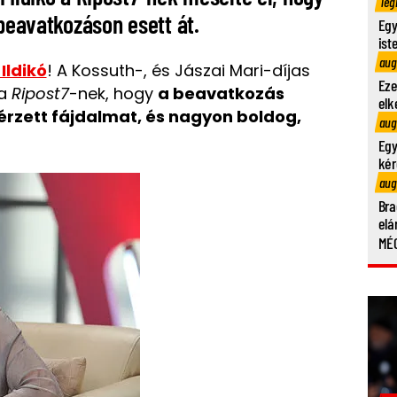
Teg
 beavatkozáson esett át.
Egy
ist
aug
Ildikó
!
A Kossuth-, és Jászai Mari-díjas
Eze
 a
Ripost7
-nek, hogy
a beavatkozás
elk
érzett fájdalmat, és nagyon boldog,
aug
Egy
kér
aug
Bra
elá
MÉG