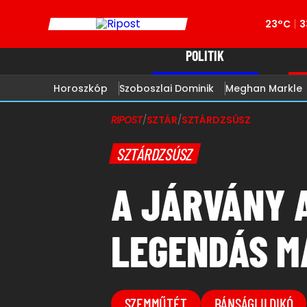
23°C
3
POLITIK
Horoszkóp
Szoboszlai Dominik
Meghan Markle
RIPOST
/
SZTÁR
/
SZTÁRDZSÚSZ
SZTÁRDZSÚSZ
A JÁRVÁNY 
LEGENDÁS M
SZEMMŰTÉT
BÁNSÁGI ILDIKÓ