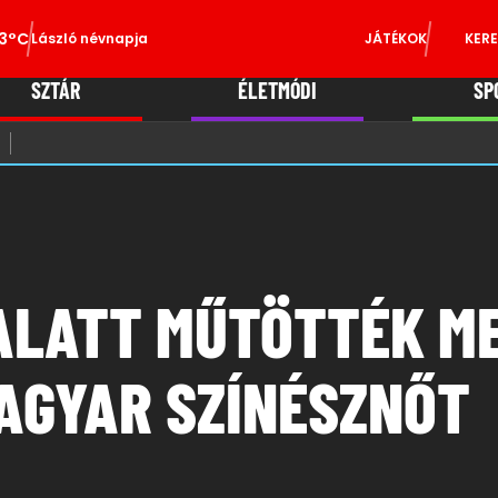
3°C
László névnapja
JÁTÉKOK
KERE
SZTÁR
ÉLETMÓDI
SP
ALATT MŰTÖTTÉK ME
AGYAR SZÍNÉSZNŐT