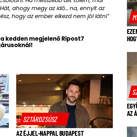
csolódni. Ha messzebb állt tőlem, már
. Hát, ahogy megy az idő… na, ennyit az
gész, hogy az ember elkezd nem jól látni”
M
EZE
d a kedden megjelenő Ripost7
HOG
gárusoknál!
S
EGY
AZ 
SZTÁRDZSÚSZ
AZ ÉJJEL-NAPPAL BUDAPEST