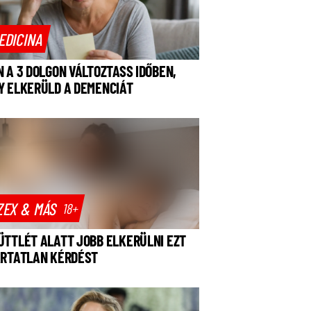
EDICINA
N A 3 DOLGON VÁLTOZTASS IDŐBEN,
Y ELKERÜLD A DEMENCIÁT
ZEX & MÁS
18+
ÜTTLÉT ALATT JOBB ELKERÜLNI EZT
ÁRTATLAN KÉRDÉST