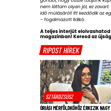
gondol, hogy össze tudjunk kap
nem láttam olyan jól, ez zavart
idő múlásáról! Itt kezdődik az e
– fogalmazott Ildikó.
A teljes interjút elolvashato
magazinban! Keresd az újsá
RIPOST HÍREK
SZTÁRDZSÚSZ
ÓRIÁSI MÉRFÖLDKŐHÖZ ÉRKEZIK NAGY