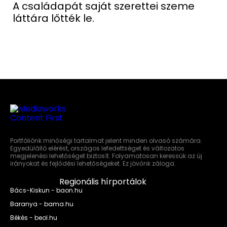
A családapát saját szerettei szeme
láttára lőtték le.
Portfóliónk minőségi tartalmat jelent minden olvasó számára.
Egyedülálló elérést, országos lefedettséget és változatos
megjelenési lehetőséget biztosít. Folyamatosan keressük az új
irányokat és fejlődési lehetőségeket. Ez jövőnk záloga.
Regionális hírportálok
Bács-Kiskun - baon.hu
Baranya - bama.hu
Békés - beol.hu