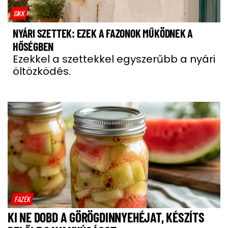
SIKK
NYÁRI SZETTEK: EZEK A FAZONOK MŰKÖDNEK A
HŐSÉGBEN
Ezekkel a szettekkel egyszerűbb a nyári
öltözködés.
FAZÉK
KI NE DOBD A GÖRÖGDINNYEHÉJAT, KÉSZÍTS