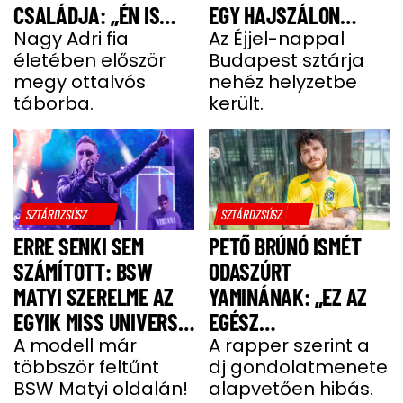
CSALÁDJA: „ÉN IS
EGY HAJSZÁLON
UGYANÚGY IZGULOK,
Nagy Adri fia
LÓGOTT – SÖTÉT
Az Éjjel-nappal
életében először
Budapest sztárja
MINT Ő”
IDŐSZAKBÓL
megy ottalvós
nehéz helyzetbe
MENEKÜLT MEG A
táborba.
került.
SZTÁRAPUKA
SZTÁRDZSÚSZ
SZTÁRDZSÚSZ
ERRE SENKI SEM
PETŐ BRÚNÓ ISMÉT
SZÁMÍTOTT: BSW
ODASZÚRT
MATYI SZERELME AZ
YAMINÁNAK: „EZ AZ
EGYIK MISS UNIVERSE
EGÉSZ
HUNGARY VERSENYZŐ
A modell már
GONDOLATMENET
A rapper szerint a
többször feltűnt
dj gondolatmenete
ZSÁKUTCA”
BSW Matyi oldalán!
alapvetően hibás.