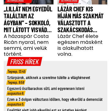
„LILLÁT NEM EGYEDÜL
LÁZÁR CHEF KIS
TALÁLTAM AZ
HÍJÁN MÁS SZAKMÁT
ÁGYBAN” – SOKKOLÓ,
VÁLASZTOTT A
MIT LÁTOTT VISVÁDER
SZAKÁCSKODÁS
TAMÁS
A házaspár Costa
HELYETT
Lázár Chef élete
Ricán nyaral, nem
egészen másként
semmi, ami velük
is alakulhatott
történt.
volna.
FRISS HÍREK
Tegnap, 13:45
Sztárpárok, akiknek a szerelme túlélte a világhírnevet
Tegnap, 9:58
Egyszerű őszibarackos süti, ami egyenesen isteni
augusztus 6.
Ezen a 3 dolgon változtass időben, hogy elkerüld a demenciát
augusztus 5.
Együttlét alatt jobb elkerülni ezt az ártatlan kérdést