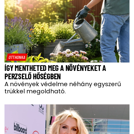
OTTHONKA
ÍGY MENTHETED MEG A NÖVÉNYEKET A
PERZSELŐ HŐSÉGBEN
A növények védelme néhány egyszerű
trükkel megoldható.