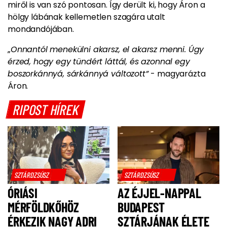
miről is van szó pontosan.
Így derült ki, hogy Áron a
hölgy lábának kellemetlen szagára utalt
mondandójában.
„
O
nnantól menekülni akarsz, el akarsz menni. Úgy
érzed, hogy egy tündért láttál, és azonnal egy
boszorkánnyá, sárkánnyá változott”
- magyarázta
Áron.
RIPOST HÍREK
SZTÁRDZSÚSZ
SZTÁRDZSÚSZ
ÓRIÁSI
AZ ÉJJEL-NAPPAL
MÉRFÖLDKŐHÖZ
BUDAPEST
ÉRKEZIK NAGY ADRI
SZTÁRJÁNAK ÉLETE