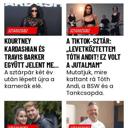
SZTÁRDZSÚSZ
SZTÁRDZSÚSZ
KOURTNEY
A TIKTOK-SZTÁR:
KARDASHIAN ÉS
„LEVETKŐZTETTEM
TRAVIS BARKER
TÓTH ANDIT! EZ VOLT
EGYÜTT JELENT MEG
A JUTALMAM”
A VÖRÖS SZŐNYEGEN
A sztárpár két év
Mutatjuk, mire
után lépett újra a
kattant rá Tóth
kamerák elé.
Andi, a BSW és a
Tankcsapda.
SZTÁRDZSÚSZ
SZTÁRDZSÚSZ