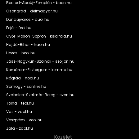
Borsod-Abaúj-Zemplén - boon.hu
Csongrád - delmagyar.hu
Dunaújváros - duol.hu
Fejér - feol.hu
Győr-Moson-Sopron - kisalfold.hu
Hajdú-Bihar - haon.hu
Heves - heol.hu
Jász-Nagykun-Szolnok - szoljon.hu
Komárom-Esztergom - kemma.hu
Nógrád - nool.hu
Somogy - sonline.hu
Szabolcs-Szatmár-Bereg - szon.hu
Tolna - teol.hu
Vas - vaol.hu
Veszprém - veol.hu
Zala - zaol.hu
Közélet