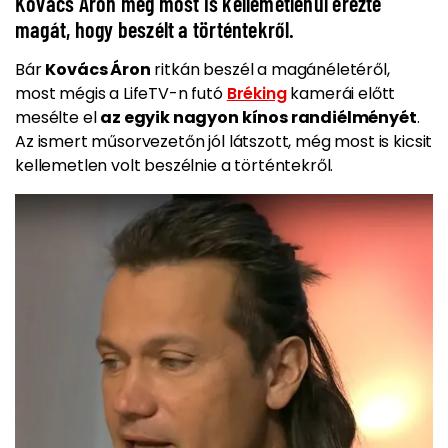
Kovács Áron még most is kellemetlenül érezte
magát, hogy beszélt a történtekről.
Bár
Kovács Áron
ritkán beszél a magánéletéről,
most mégis a LifeTV-n futó
Bréking
kamerái előtt
mesélte el
az egyik nagyon kínos randiélményét
.
Az ismert műsorvezetőn jól látszott, még most is kicsit
kellemetlen volt beszélnie a történtekről.