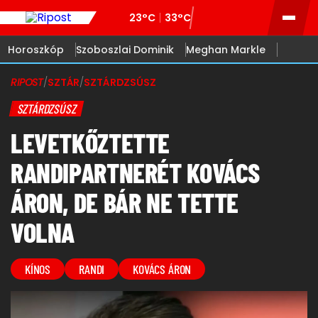
23°C
33°C
Horoszkóp
Szoboszlai Dominik
Meghan Markle
RIPOST
/
SZTÁR
/
SZTÁRDZSÚSZ
SZTÁRDZSÚSZ
LEVETKŐZTETTE
RANDIPARTNERÉT KOVÁCS
ÁRON, DE BÁR NE TETTE
VOLNA
KÍNOS
RANDI
KOVÁCS ÁRON