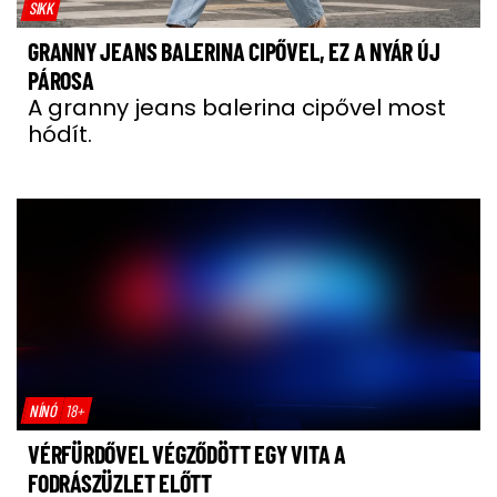
SIKK
GRANNY JEANS BALERINA CIPŐVEL, EZ A NYÁR ÚJ
PÁROSA
A granny jeans balerina cipővel most
hódít.
NÍNÓ
18+
VÉRFÜRDŐVEL VÉGZŐDÖTT EGY VITA A
FODRÁSZÜZLET ELŐTT