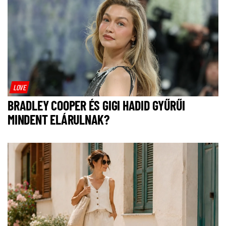
LOVE
BRADLEY COOPER ÉS GIGI HADID GYŰRŰI
MINDENT ELÁRULNAK?