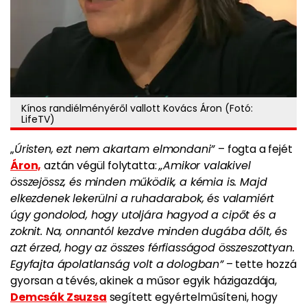
Kínos randiélményéről vallott Kovács Áron (Fotó:
LifeTV)
„
Úristen, ezt nem akartam elmondani”
– fogta a fejét
Áron,
aztán végül folytatta:
„
Am
ikor valakivel
összejössz,
és
minden működik,
a
kémia
is. Majd
e
lkezdenek lekerülni a ruhadarabok, és valamiért
úgy gondolod, hogy utoljára hagyod a cipőt és a
zoknit.
Na, o
nnantól kezdve minden dugába dőlt,
és
azt érzed, hogy az
összes férfiasságod összeszottyan.
Egyfajta ápolatlanság v
olt
a dologban”
– tette hozzá
gyorsan a tévés, akinek a műsor egyik házigazdája,
Demcsák Zsuzsa
segített egyértelműsíteni, hogy