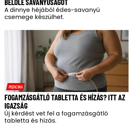
BELŐLE SAVANYÚSÁGOT
A dinnye héjából édes-savanyú
csemege készülhet.
MEDICINA
FOGAMZÁSGÁTLÓ TABLETTA ÉS HÍZÁS? ITT AZ
IGAZSÁG
Új kérdést vet fel a fogamzásgátló
tabletta és hízás.