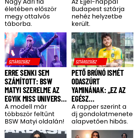
UGYANÚGY IZGULOK,
Nagy Adri fia
LÓGOTT – SÖTÉT
Az Éjjel-nappal
életében először
Budapest sztárja
MINT Ő”
IDŐSZAKBÓL
megy ottalvós
nehéz helyzetbe
MENEKÜLT MEG A
táborba.
került.
SZTÁRAPUKA
SZTÁRDZSÚSZ
SZTÁRDZSÚSZ
ERRE SENKI SEM
PETŐ BRÚNÓ ISMÉT
SZÁMÍTOTT: BSW
ODASZÚRT
MATYI SZERELME AZ
YAMINÁNAK: „EZ AZ
EGYIK MISS UNIVERSE
EGÉSZ
HUNGARY VERSENYZŐ
A modell már
GONDOLATMENET
A rapper szerint a
többször feltűnt
dj gondolatmenete
ZSÁKUTCA”
BSW Matyi oldalán!
alapvetően hibás.