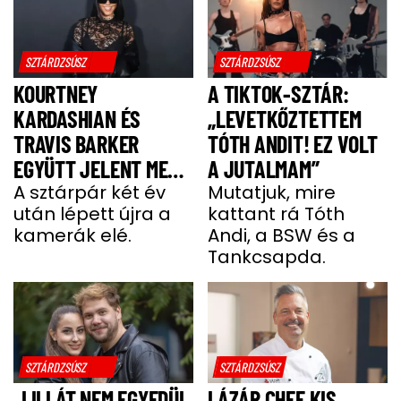
SZTÁRDZSÚSZ
SZTÁRDZSÚSZ
KOURTNEY
A TIKTOK-SZTÁR:
KARDASHIAN ÉS
„LEVETKŐZTETTEM
TRAVIS BARKER
TÓTH ANDIT! EZ VOLT
EGYÜTT JELENT MEG
A JUTALMAM”
A VÖRÖS SZŐNYEGEN
A sztárpár két év
Mutatjuk, mire
után lépett újra a
kattant rá Tóth
kamerák elé.
Andi, a BSW és a
Tankcsapda.
SZTÁRDZSÚSZ
SZTÁRDZSÚSZ
„LILLÁT NEM EGYEDÜL
LÁZÁR CHEF KIS