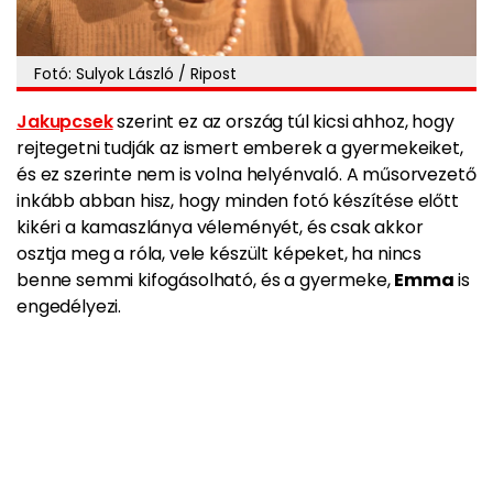
Fotó: Sulyok László / Ripost
Jakupcsek
szerint ez az ország túl kicsi ahhoz, hogy
rejtegetni tudják az ismert emberek a gyermekeiket,
és ez szerinte nem is volna helyénvaló. A műsorvezető
inkább abban hisz, hogy
minden fotó készítése előtt
kikéri a kamaszlánya véleményét,
és csak akkor
osztja meg a róla, vele készült képeket, ha nincs
benne semmi kifogásolható, és a gyermeke,
Emma
is
engedélyezi.