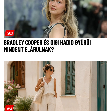
LOVE
BRADLEY COOPER ÉS GIGI HADID GYŰRŰI
MINDENT ELÁRULNAK?
SIKK