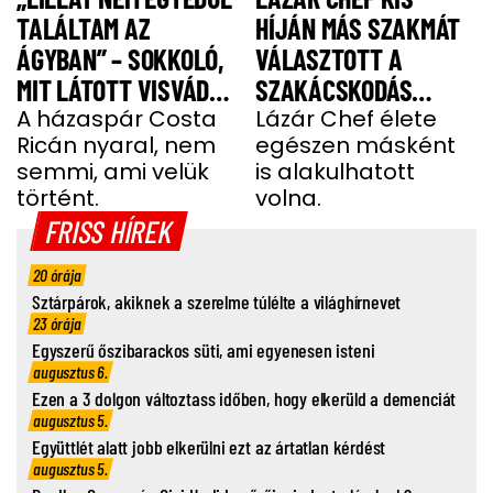
TALÁLTAM AZ
HÍJÁN MÁS SZAKMÁT
ÁGYBAN” – SOKKOLÓ,
VÁLASZTOTT A
MIT LÁTOTT VISVÁDER
SZAKÁCSKODÁS
TAMÁS
A házaspár Costa
HELYETT
Lázár Chef élete
Ricán nyaral, nem
egészen másként
semmi, ami velük
is alakulhatott
történt.
volna.
FRISS HÍREK
20 órája
Sztárpárok, akiknek a szerelme túlélte a világhírnevet
23 órája
Egyszerű őszibarackos süti, ami egyenesen isteni
augusztus 6.
Ezen a 3 dolgon változtass időben, hogy elkerüld a demenciát
augusztus 5.
Együttlét alatt jobb elkerülni ezt az ártatlan kérdést
augusztus 5.