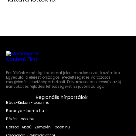
Portfóliónk minőségi tartalmat jelent minden olvasó számára.
Egyedülálló elérést, országos lefedettséget és változatos
megjelenési lehetőséget biztosít. Folyamatosan keressük az új
irányokat és fejlődési lehetőségeket. Ez jövőnk záloga.
Regionális hírportálok
Bács-Kiskun - baon.hu
Baranya - bama.hu
Békés - beol.hu
Borsod-Abaúj-Zemplén - boon.hu
Csongrád - delmagyar.hu