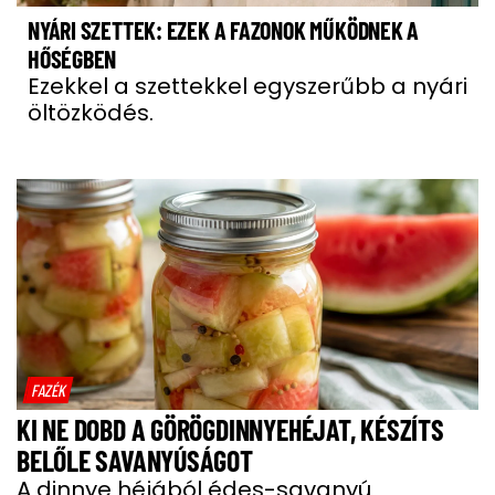
NYÁRI SZETTEK: EZEK A FAZONOK MŰKÖDNEK A
HŐSÉGBEN
Ezekkel a szettekkel egyszerűbb a nyári
öltözködés.
FAZÉK
KI NE DOBD A GÖRÖGDINNYEHÉJAT, KÉSZÍTS
BELŐLE SAVANYÚSÁGOT
A dinnye héjából édes-savanyú