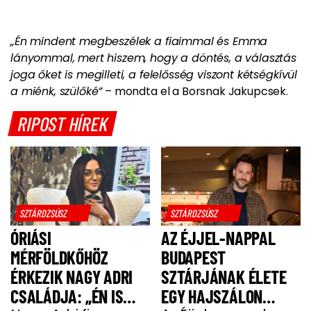
„Én mindent megbeszélek a fiaimmal és Emma
lányommal, mert hiszem, hogy a döntés, a választás
joga őket is megilleti, a felelősség viszont kétségkívül
a miénk, szülőké”
– mondta el a Borsnak Jakupcsek.
RIPOST HÍREK
SZTÁRDZSÚSZ
SZTÁRDZSÚSZ
ÓRIÁSI
AZ ÉJJEL-NAPPAL
MÉRFÖLDKŐHÖZ
BUDAPEST
ÉRKEZIK NAGY ADRI
SZTÁRJÁNAK ÉLETE
CSALÁDJA: „ÉN IS
EGY HAJSZÁLON