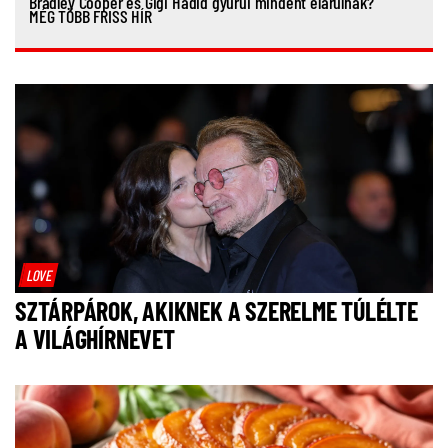
Bradley Cooper és Gigi Hadid gyűrűi mindent elárulnak?
MÉG TÖBB FRISS HÍR
LOVE
SZTÁRPÁROK, AKIKNEK A SZERELME TÚLÉLTE
A VILÁGHÍRNEVET