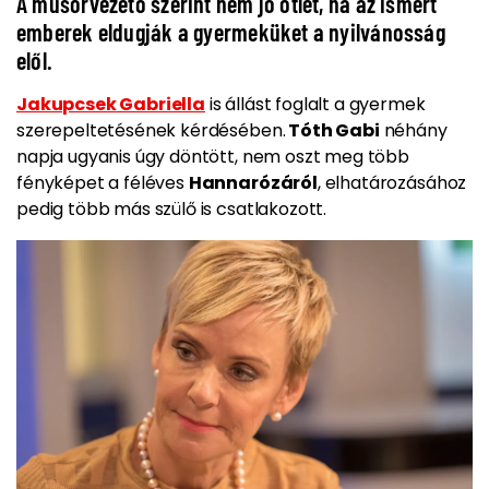
A műsorvezető szerint nem jó ötlet, ha az ismert
emberek eldugják a gyermeküket a nyilvánosság
elől.
Jakupcsek Gabriella
is állást foglalt a gyermek
szerepeltetésének kérdésében.
Tóth Gabi
néhány
napja ugyanis úgy döntött, nem oszt meg több
fényképet a féléves
Hannarózáról
, elhatározásához
pedig több más szülő is csatlakozott.