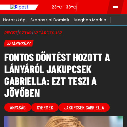
23°C
33°C
Horoszkóp
Szoboszlai Dominik
Meghan Markle
RIPOST
/
SZTÁR
/
SZTÁRDZSÚSZ
SZTÁRDZSÚSZ
FONTOS DÖNTÉST HOZOTT A
LÁNYÁRÓL JAKUPCSEK
GABRIELLA: EZT TESZI A
JÖVŐBEN
ANYASÁG
GYERMEK
JAKUPCSEK GABRIELLA