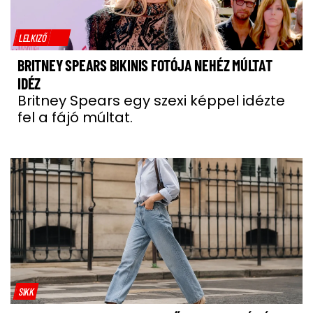
LELKIZŐ
BRITNEY SPEARS BIKINIS FOTÓJA NEHÉZ MÚLTAT
IDÉZ
Britney Spears egy szexi képpel idézte
fel a fájó múltat.
SIKK