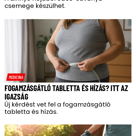
csemege készülhet.
MEDICINA
FOGAMZÁSGÁTLÓ TABLETTA ÉS HÍZÁS? ITT AZ
IGAZSÁG
Új kérdést vet fel a fogamzásgátló
tabletta és hízás.