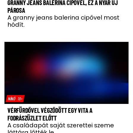
GRANNY JEANS BALERINA CIPŐVEL, EZ A NYÁR ÚJ
PÁROSA
A granny jeans balerina cipővel most
hódít.
NÍNÓ
18+
VÉRFÜRDŐVEL VÉGZŐDÖTT EGY VITA A
FODRÁSZÜZLET ELŐTT
A családapát saját szerettei szeme
láttára lőtték le.