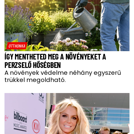
OTTHONKA
ÍGY MENTHETED MEG A NÖVÉNYEKET A
PERZSELŐ HŐSÉGBEN
A növények védelme néhány egyszerű
trükkel megoldható.