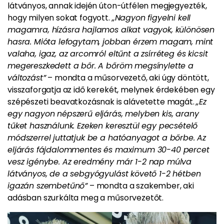
látványos, annak idején úton-útfélen megjegyezték,
hogy milyen sokat fogyott.
„Nagyon figyelni kell
magamra, hízásra hajlamos alkat vagyok, különösen
hasra. Mióta lefogytam, jobban érzem magam, mint
valaha, igaz, az arcomról eltűnt a zsírréteg és kicsit
megereszkedett a bőr. A bőröm megsínylette a
változást”
– mondta a műsorvezető, aki úgy döntött,
visszaforgatja az idő kerekét, melynek érdekében egy
szépészeti beavatkozásnak is alávetette magát.
„Ez
egy nagyon népszerű eljárás, melyben kis, arany
tűket használunk. Ezeken keresztül egy pecsételő
módszerrel juttatjuk be a hatóanyagot a bőrbe. Az
eljárás fájdalommentes és maximum 30-40 percet
vesz igénybe. Az eredmény már 1-2 nap múlva
látványos, de a sebgyógyulást követő 1-2 hétben
igazán szembetűnő”
– mondta a szakember, aki
adásban szurkálta meg a műsorvezetőt.