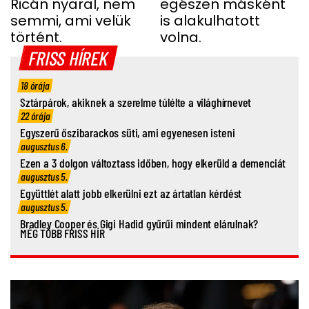
Ricán nyaral, nem
egészen másként
semmi, ami velük
is alakulhatott
történt.
volna.
FRISS HÍREK
18 órája
Sztárpárok, akiknek a szerelme túlélte a világhírnevet
22 órája
Egyszerű őszibarackos süti, ami egyenesen isteni
augusztus 6.
Ezen a 3 dolgon változtass időben, hogy elkerüld a demenciát
augusztus 5.
Együttlét alatt jobb elkerülni ezt az ártatlan kérdést
augusztus 5.
Bradley Cooper és Gigi Hadid gyűrűi mindent elárulnak?
MÉG TÖBB FRISS HÍR