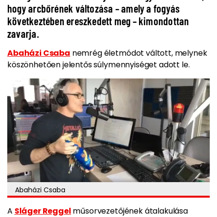
hogy arcbőrének változása – amely a fogyás
következtében ereszkedett meg – kimondottan
zavarja.
Abaházi Csaba
nemrég életmódot váltott, melynek
köszönhetően jelentős súlymennyiséget adott le.
Abaházi Csaba
A
Sláger Reggel
műsorvezetőjének átalakulása