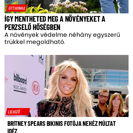
OTTHONKA
ÍGY MENTHETED MEG A NÖVÉNYEKET A
PERZSELŐ HŐSÉGBEN
A növények védelme néhány egyszerű
trükkel megoldható.
LELKIZŐ
BRITNEY SPEARS BIKINIS FOTÓJA NEHÉZ MÚLTAT
IDÉZ