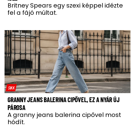
Britney Spears egy szexi képpel idézte
fel a fájó múltat.
SIKK
GRANNY JEANS BALERINA CIPŐVEL, EZ A NYÁR ÚJ
PÁROSA
A granny jeans balerina cipővel most
hódít.