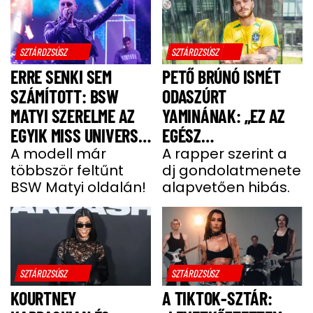
SZTÁRDZSÚSZ
SZTÁRDZSÚSZ
ERRE SENKI SEM
PETŐ BRÚNÓ ISMÉT
SZÁMÍTOTT: BSW
ODASZÚRT
MATYI SZERELME AZ
YAMINÁNAK: „EZ AZ
EGYIK MISS UNIVERSE
EGÉSZ
HUNGARY VERSENYZŐ
A modell már
GONDOLATMENET
A rapper szerint a
többször feltűnt
dj gondolatmenete
ZSÁKUTCA”
BSW Matyi oldalán!
alapvetően hibás.
SZTÁRDZSÚSZ
SZTÁRDZSÚSZ
KOURTNEY
A TIKTOK-SZTÁR: