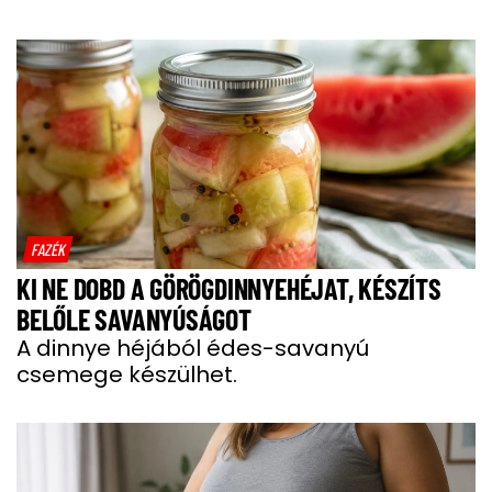
FAZÉK
KI NE DOBD A GÖRÖGDINNYEHÉJAT, KÉSZÍTS
BELŐLE SAVANYÚSÁGOT
A dinnye héjából édes-savanyú
csemege készülhet.