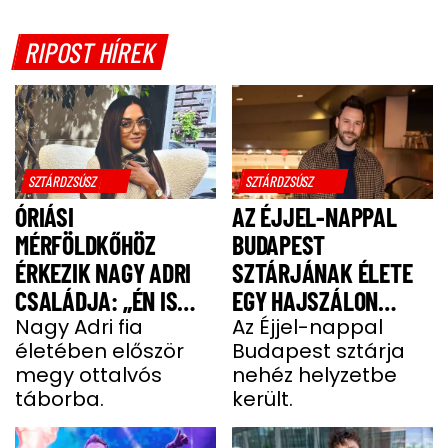
RIPOST HÍREK
SZTÁRDZSÚSZ
SZTÁRDZSÚSZ
ÓRIÁSI
AZ ÉJJEL-NAPPAL
MÉRFÖLDKŐHÖZ
BUDAPEST
ÉRKEZIK NAGY ADRI
SZTÁRJÁNAK ÉLETE
CSALÁDJA: „ÉN IS
EGY HAJSZÁLON
UGYANÚGY IZGULOK,
Nagy Adri fia
LÓGOTT – SÖTÉT
Az Éjjel-nappal
életében először
Budapest sztárja
MINT Ő”
IDŐSZAKBÓL
megy ottalvós
nehéz helyzetbe
MENEKÜLT MEG A
táborba.
került.
SZTÁRAPUKA