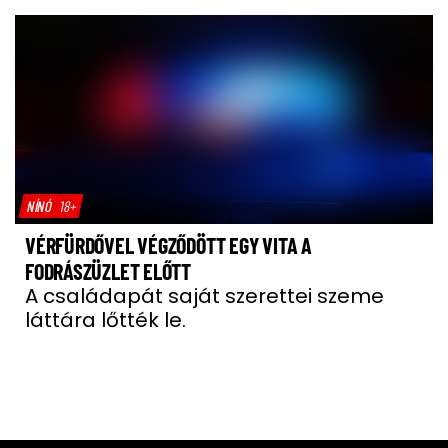
NÍNÓ
18+
VÉRFÜRDŐVEL VÉGZŐDÖTT EGY VITA A
FODRÁSZÜZLET ELŐTT
A családapát saját szerettei szeme
láttára lőtték le.