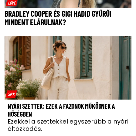
LOVE
BRADLEY COOPER ÉS GIGI HADID GYŰRŰI
MINDENT ELÁRULNAK?
SIKK
NYÁRI SZETTEK: EZEK A FAZONOK MŰKÖDNEK A
HŐSÉGBEN
Ezekkel a szettekkel egyszerűbb a nyári
öltözködés.