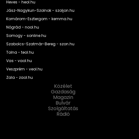
Heves - heol.hu
Jász-Nagykun-Szolnok - szoljon.hu
Komárom-Esztergom - kemma.hu
Nógrád - nool.hu
Somogy - sonline.hu
Szabolcs-Szatmár-Bereg - szon.hu
Tolna - teol.hu
Vas - vaol.hu
Veszprém - veol.hu
Zala - zaol.hu
Közélet
Gazdaság
Magazin
Bulvár
Szolgáltatás
Rádió