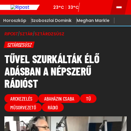
23°C
33°C
Horoszkóp
Szoboszlai Dominik
Meghan Markle
RIPOST
/
SZTÁR
/
SZTÁRDZSÚSZ
SZTÁRDZSÚSZ
TŰVEL SZURKÁLTÁK ÉLŐ
ADÁSBAN A NÉPSZERŰ
RÁDIÓST
ARCKEZELÉS
ABAHÁZIN CSABA
TŰ
MŰSORVEZETŐ
RÁDIÓ