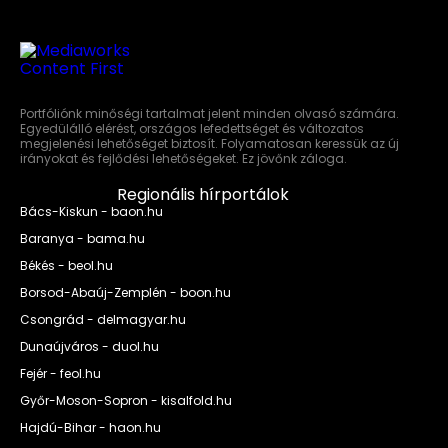
Portfóliónk minőségi tartalmat jelent minden olvasó számára.
Egyedülálló elérést, országos lefedettséget és változatos
megjelenési lehetőséget biztosít. Folyamatosan keressük az új
irányokat és fejlődési lehetőségeket. Ez jövőnk záloga.
Regionális hírportálok
Bács-Kiskun - baon.hu
Baranya - bama.hu
Békés - beol.hu
Borsod-Abaúj-Zemplén - boon.hu
Csongrád - delmagyar.hu
Dunaújváros - duol.hu
Fejér - feol.hu
Győr-Moson-Sopron - kisalfold.hu
Hajdú-Bihar - haon.hu