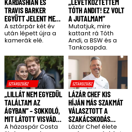
KARDASHIAN ÉS
„LEVETKŐZTETTEM
TRAVIS BARKER
TÓTH ANDIT! EZ VOLT
EGYÜTT JELENT MEG
A JUTALMAM”
A VÖRÖS SZŐNYEGEN
A sztárpár két év
Mutatjuk, mire
után lépett újra a
kattant rá Tóth
kamerák elé.
Andi, a BSW és a
Tankcsapda.
SZTÁRDZSÚSZ
SZTÁRDZSÚSZ
„LILLÁT NEM EGYEDÜL
LÁZÁR CHEF KIS
TALÁLTAM AZ
HÍJÁN MÁS SZAKMÁT
ÁGYBAN” – SOKKOLÓ,
VÁLASZTOTT A
MIT LÁTOTT VISVÁDER
SZAKÁCSKODÁS
TAMÁS
A házaspár Costa
HELYETT
Lázár Chef élete