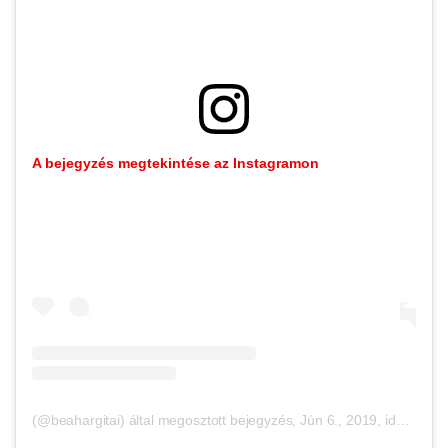
A bejegyzés megtekintése az Instagramon
(@beahargitai) által megosztott bejegyzés
,
Jún 6., 2019, időpont: 5:17 (PDT időzóna szerint)