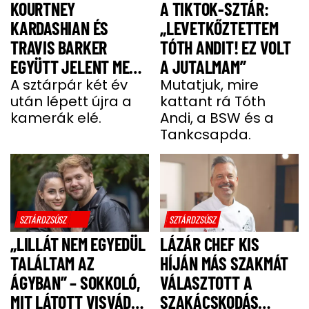
KOURTNEY
A TIKTOK-SZTÁR:
KARDASHIAN ÉS
„LEVETKŐZTETTEM
TRAVIS BARKER
TÓTH ANDIT! EZ VOLT
EGYÜTT JELENT MEG
A JUTALMAM”
A VÖRÖS SZŐNYEGEN
A sztárpár két év
Mutatjuk, mire
után lépett újra a
kattant rá Tóth
kamerák elé.
Andi, a BSW és a
Tankcsapda.
SZTÁRDZSÚSZ
SZTÁRDZSÚSZ
„LILLÁT NEM EGYEDÜL
LÁZÁR CHEF KIS
TALÁLTAM AZ
HÍJÁN MÁS SZAKMÁT
ÁGYBAN” – SOKKOLÓ,
VÁLASZTOTT A
MIT LÁTOTT VISVÁDER
SZAKÁCSKODÁS