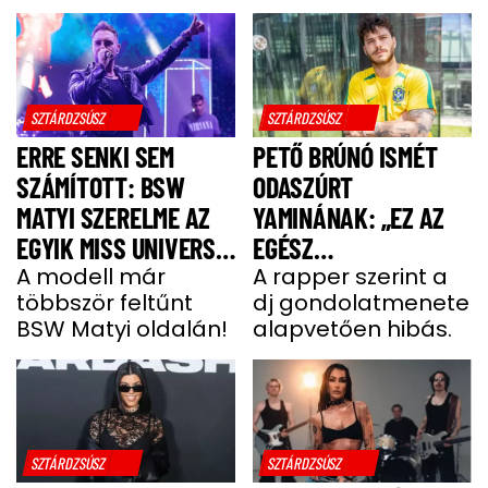
SZTÁRDZSÚSZ
SZTÁRDZSÚSZ
ERRE SENKI SEM
PETŐ BRÚNÓ ISMÉT
SZÁMÍTOTT: BSW
ODASZÚRT
MATYI SZERELME AZ
YAMINÁNAK: „EZ AZ
EGYIK MISS UNIVERSE
EGÉSZ
HUNGARY VERSENYZŐ
A modell már
GONDOLATMENET
A rapper szerint a
többször feltűnt
dj gondolatmenete
ZSÁKUTCA”
BSW Matyi oldalán!
alapvetően hibás.
SZTÁRDZSÚSZ
SZTÁRDZSÚSZ