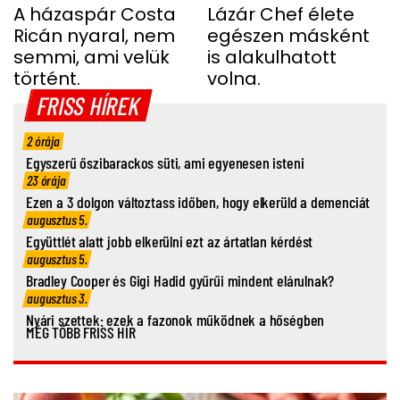
TAMÁS
A házaspár Costa
HELYETT
Lázár Chef élete
Ricán nyaral, nem
egészen másként
semmi, ami velük
is alakulhatott
történt.
volna.
FRISS HÍREK
2 órája
Egyszerű őszibarackos süti, ami egyenesen isteni
23 órája
Ezen a 3 dolgon változtass időben, hogy elkerüld a demenciát
augusztus 5.
Együttlét alatt jobb elkerülni ezt az ártatlan kérdést
augusztus 5.
Bradley Cooper és Gigi Hadid gyűrűi mindent elárulnak?
augusztus 3.
Nyári szettek: ezek a fazonok működnek a hőségben
MÉG TÖBB FRISS HÍR