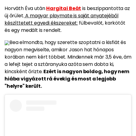
Horváth Éva után
Hargitai Beát
is beszippantotta az
új őrület.
A magyar playmate is saját anyatejéből
készíttetett egyedi ékszereket:
fülbevalót, karkötőt
és egy medált
is rendelt.
Bea elmondta, hogy szerette szoptatni a kisfiát és
nagyon megviselte, amikor Jason hat hónapos
korában nem kért többet. Mindennek már 3,5 éve, ám
a lefejt tejet a sztáranyuka azóta sem dobta ki,
kincsként őrizte.
Ezért is nagyon boldog, hogy nem
hiába vigyázott rá évekig és most a legjobb
"helyre" került.