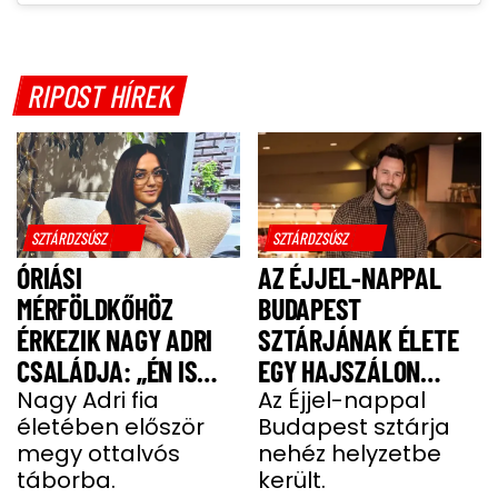
RIPOST HÍREK
SZTÁRDZSÚSZ
SZTÁRDZSÚSZ
ÓRIÁSI
AZ ÉJJEL-NAPPAL
MÉRFÖLDKŐHÖZ
BUDAPEST
ÉRKEZIK NAGY ADRI
SZTÁRJÁNAK ÉLETE
CSALÁDJA: „ÉN IS
EGY HAJSZÁLON
UGYANÚGY IZGULOK,
Nagy Adri fia
LÓGOTT – SÖTÉT
Az Éjjel-nappal
életében először
Budapest sztárja
MINT Ő”
IDŐSZAKBÓL
megy ottalvós
nehéz helyzetbe
MENEKÜLT MEG A
táborba.
került.
SZTÁRAPUKA