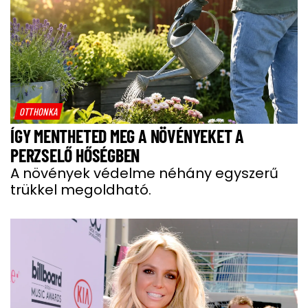
OTTHONKA
ÍGY MENTHETED MEG A NÖVÉNYEKET A
PERZSELŐ HŐSÉGBEN
A növények védelme néhány egyszerű
trükkel megoldható.