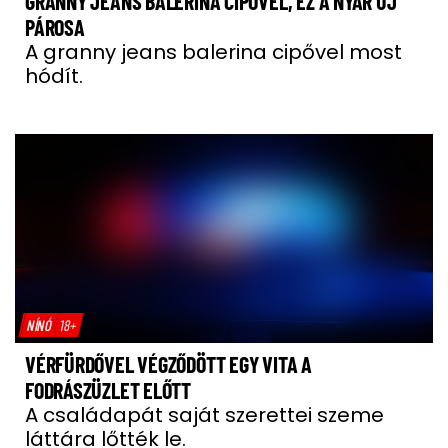
GRANNY JEANS BALERINA CIPŐVEL, EZ A NYÁR ÚJ
PÁROSA
A granny jeans balerina cipővel most
hódít.
NÍNÓ
18+
VÉRFÜRDŐVEL VÉGZŐDÖTT EGY VITA A
FODRÁSZÜZLET ELŐTT
A családapát saját szerettei szeme
láttára lőtték le.