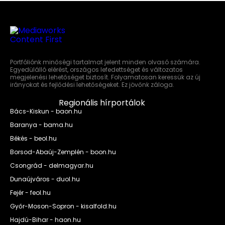
Portfóliónk minőségi tartalmat jelent minden olvasó számára.
Egyedülálló elérést, országos lefedettséget és változatos
megjelenési lehetőséget biztosít. Folyamatosan keressük az új
irányokat és fejlődési lehetőségeket. Ez jövőnk záloga.
Regionális hírportálok
Bács-Kiskun - baon.hu
Baranya - bama.hu
Békés - beol.hu
Borsod-Abaúj-Zemplén - boon.hu
Csongrád - delmagyar.hu
Dunaújváros - duol.hu
Fejér - feol.hu
Győr-Moson-Sopron - kisalfold.hu
Hajdú-Bihar - haon.hu