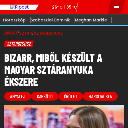
26°C
35°C
Horoszkóp
Szoboszlai Dominik
Meghan Markle
RIPOST
/
SZTÁR
/
SZTÁRDZSÚSZ
SZTÁRDZSÚSZ
BIZARR, MIBŐL KÉSZÜLT A
MAGYAR SZTÁRANYUKA
ÉKSZERE
ANYATEJ
KARKÖTŐ
ŐRÜLET
HARGITAI BEA