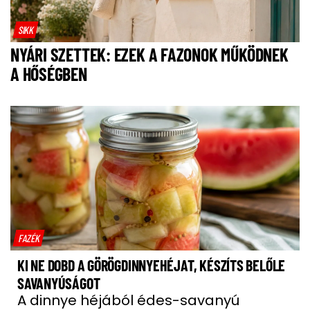
SIKK
NYÁRI SZETTEK: EZEK A FAZONOK MŰKÖDNEK
A HŐSÉGBEN
FAZÉK
KI NE DOBD A GÖRÖGDINNYEHÉJAT, KÉSZÍTS BELŐLE
SAVANYÚSÁGOT
A dinnye héjából édes-savanyú