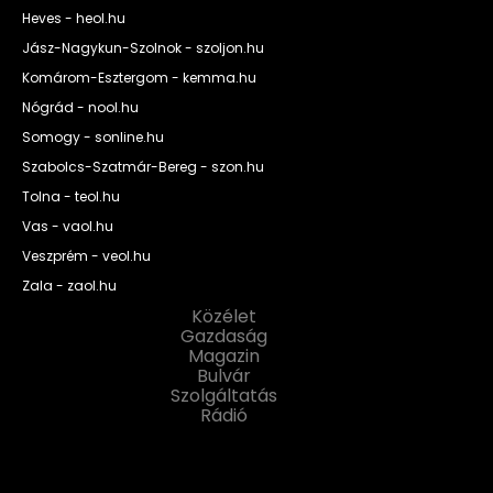
Heves - heol.hu
Jász-Nagykun-Szolnok - szoljon.hu
Komárom-Esztergom - kemma.hu
Nógrád - nool.hu
Somogy - sonline.hu
Szabolcs-Szatmár-Bereg - szon.hu
Tolna - teol.hu
Vas - vaol.hu
Veszprém - veol.hu
Zala - zaol.hu
Közélet
Gazdaság
Magazin
Bulvár
Szolgáltatás
Rádió