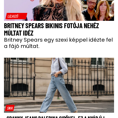
LELKIZŐ
BRITNEY SPEARS BIKINIS FOTÓJA NEHÉZ
MÚLTAT IDÉZ
Britney Spears egy szexi képpel idézte fel
a fájó múltat.
SIKK