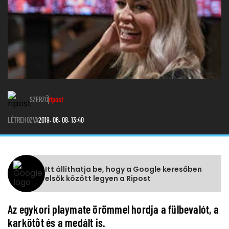
SZERZŐ
ripost
LÉTREHOZVA
2019. 06. 08. 13:40
Itt állíthatja be, hogy a Google keresőben
elsők között legyen a Ripost
Az egykori playmate örömmel hordja a fülbevalót, a
karkötõt és a medált is.