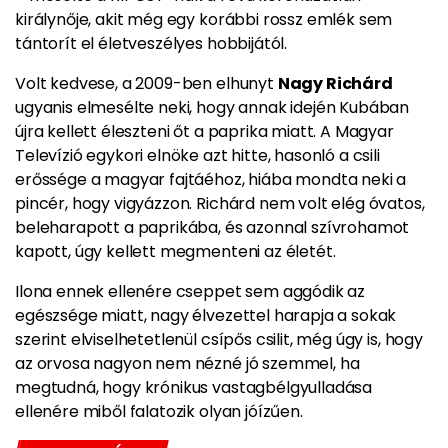
királynője, akit még egy korábbi rossz emlék sem
tántorít el életveszélyes hobbijától.
Volt kedvese, a 2009-ben elhunyt
Nagy Richárd
ugyanis elmesélte neki, hogy annak idején Kubában
újra kellett éleszteni őt a paprika miatt.
A Magyar
Televízió egykori elnöke azt hitte, hasonló a csili
erőssége a magyar fajtáéhoz, hiába mondta neki a
pincér, hogy vigyázzon.
Richárd nem volt elég óvatos,
beleharapott a paprikába, és azonnal szívrohamot
kapott, úgy kellett megmenteni az életét.
Ilona ennek ellenére cseppet sem aggódik az
egészsége miatt, nagy élvezettel harapja a sokak
szerint elviselhetetlenül csípős csilit, még úgy is, hogy
az orvosa nagyon nem nézné jó szemmel, ha
megtudná, hogy krónikus vastagbélgyulladása
ellenére miből falatozik olyan jóízűen.