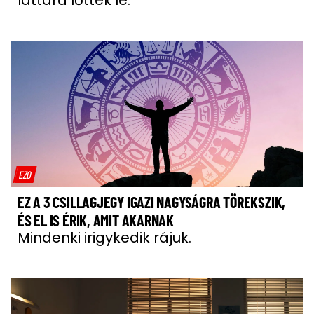
láttára lőtték le.
EZO
EZ A 3 CSILLAGJEGY IGAZI NAGYSÁGRA TÖREKSZIK,
ÉS EL IS ÉRIK, AMIT AKARNAK
Mindenki irigykedik rájuk.