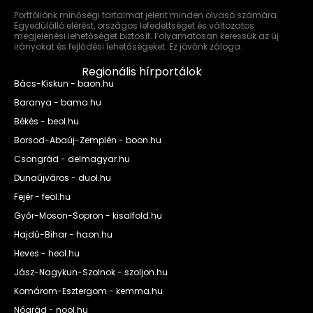
Portfóliónk minőségi tartalmat jelent minden olvasó számára.
Egyedülálló elérést, országos lefedettséget és változatos
megjelenési lehetőséget biztosít. Folyamatosan keressük az új
irányokat és fejlődési lehetőségeket. Ez jövőnk záloga.
Regionális hírportálok
Bács-Kiskun - baon.hu
Baranya - bama.hu
Békés - beol.hu
Borsod-Abaúj-Zemplén - boon.hu
Csongrád - delmagyar.hu
Dunaújváros - duol.hu
Fejér - feol.hu
Győr-Moson-Sopron - kisalfold.hu
Hajdú-Bihar - haon.hu
Heves - heol.hu
Jász-Nagykun-Szolnok - szoljon.hu
Komárom-Esztergom - kemma.hu
Nógrád - nool.hu