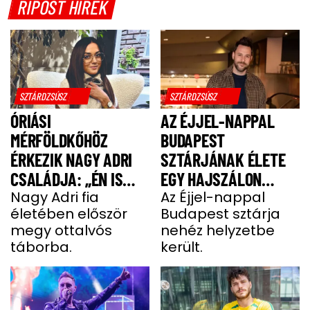
RIPOST HÍREK
SZTÁRDZSÚSZ
SZTÁRDZSÚSZ
ÓRIÁSI
AZ ÉJJEL-NAPPAL
MÉRFÖLDKŐHÖZ
BUDAPEST
ÉRKEZIK NAGY ADRI
SZTÁRJÁNAK ÉLETE
CSALÁDJA: „ÉN IS
EGY HAJSZÁLON
UGYANÚGY IZGULOK,
Nagy Adri fia
LÓGOTT – SÖTÉT
Az Éjjel-nappal
életében először
Budapest sztárja
MINT Ő”
IDŐSZAKBÓL
megy ottalvós
nehéz helyzetbe
MENEKÜLT MEG A
táborba.
került.
SZTÁRAPUKA