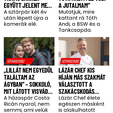
EGYÜTT JELENT MEG
A JUTALMAM”
A VÖRÖS SZŐNYEGEN
A sztárpár két év
Mutatjuk, mire
után lépett újra a
kattant rá Tóth
kamerák elé.
Andi, a BSW és a
Tankcsapda.
SZTÁRDZSÚSZ
SZTÁRDZSÚSZ
„LILLÁT NEM EGYEDÜL
LÁZÁR CHEF KIS
TALÁLTAM AZ
HÍJÁN MÁS SZAKMÁT
ÁGYBAN” – SOKKOLÓ,
VÁLASZTOTT A
MIT LÁTOTT VISVÁDER
SZAKÁCSKODÁS
TAMÁS
A házaspár Costa
HELYETT
Lázár Chef élete
Ricán nyaral, nem
egészen másként
semmi, ami velük
is alakulhatott