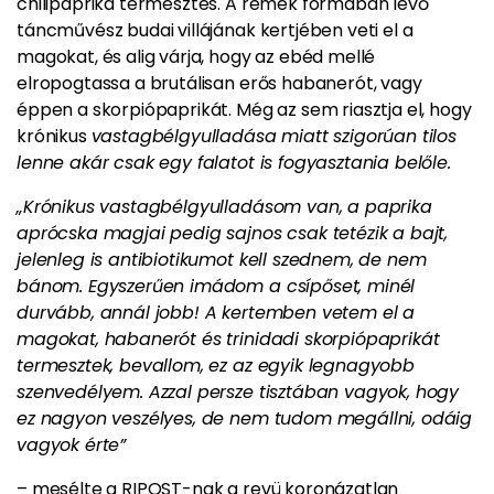
chilipaprika termesztés.
A remek formában lévő
táncművész budai villájának kertjében veti el a
magokat, és alig várja, hogy az ebéd mellé
elropogtassa a brutálisan erős habanerót, vagy
éppen a skorpiópaprikát. Még az sem riasztja el, hogy
krónikus
vastagbélgyulladása miatt szigorúan tilos
lenne akár csak egy falatot is fogyasztania belőle.
„Krónikus vastagbélgyulladásom van, a paprika
aprócska magjai pedig sajnos csak tetézik a bajt,
jelenleg is antibiotikumot kell szednem, de nem
bánom. Egyszerűen imádom a csípőset, minél
durvább, annál jobb! A kertemben vetem el a
magokat, habanerót és trinidadi skorpiópaprikát
termesztek, bevallom, ez az egyik legnagyobb
szenvedélyem. Azzal persze tisztában vagyok, hogy
ez nagyon veszélyes, de nem tudom megállni, odáig
vagyok érte”
– mesélte a RIPOST-nak a revü koronázatlan