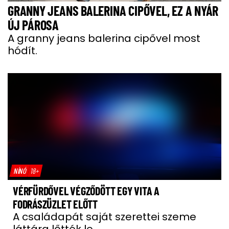
GRANNY JEANS BALERINA CIPŐVEL, EZ A NYÁR
ÚJ PÁROSA
A granny jeans balerina cipővel most
hódít.
NÍNÓ
18+
VÉRFÜRDŐVEL VÉGZŐDÖTT EGY VITA A
FODRÁSZÜZLET ELŐTT
A családapát saját szerettei szeme