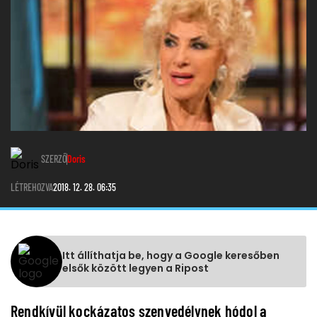
SZERZŐ
Doris
LÉTREHOZVA
2018. 12. 28. 06:35
Itt állíthatja be, hogy a Google keresőben
elsők között legyen a Ripost
Rendkívül kockázatos szenvedélynek hódol a