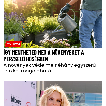
OTTHONKA
ÍGY MENTHETED MEG A NÖVÉNYEKET A
PERZSELŐ HŐSÉGBEN
A növények védelme néhány egyszerű
trükkel megoldható.