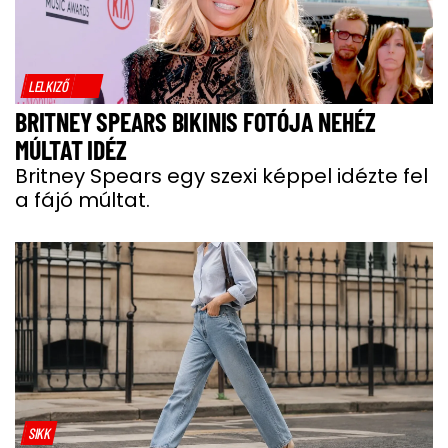
LELKIZŐ
BRITNEY SPEARS BIKINIS FOTÓJA NEHÉZ
MÚLTAT IDÉZ
Britney Spears egy szexi képpel idézte fel
a fájó múltat.
SIKK