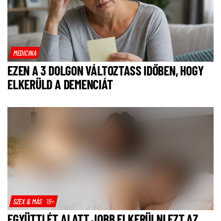
MEDICINA
EZEN A 3 DOLGON VÁLTOZTASS IDŐBEN, HOGY
ELKERÜLD A DEMENCIÁT
SZEX & MÁS
18+
EGYÜTTLÉT ALATT JOBB ELKERÜLNI EZT AZ