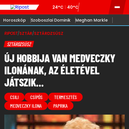
24°C
40°C
Horoszkóp
Szoboszlai Dominik
Meghan Markle
RIPOST
/
SZTÁR
/
SZTÁRDZSÚSZ
SZTÁRDZSÚSZ
ÚJ HOBBIJA VAN MEDVECZKY
ILONÁNAK, AZ ÉLETÉVEL
JÁTSZIK...
CSILI
CSÍPŐS
TERMESZTÉS
MEDVECZKY ILONA
PAPRIKA