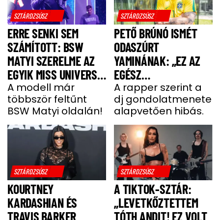
SZTÁRDZSÚSZ
SZTÁRDZSÚSZ
ERRE SENKI SEM
PETŐ BRÚNÓ ISMÉT
SZÁMÍTOTT: BSW
ODASZÚRT
MATYI SZERELME AZ
YAMINÁNAK: „EZ AZ
EGYIK MISS UNIVERSE
EGÉSZ
HUNGARY VERSENYZŐ
A modell már
GONDOLATMENET
A rapper szerint a
többször feltűnt
dj gondolatmenete
ZSÁKUTCA”
BSW Matyi oldalán!
alapvetően hibás.
SZTÁRDZSÚSZ
SZTÁRDZSÚSZ
KOURTNEY
A TIKTOK-SZTÁR:
KARDASHIAN ÉS
„LEVETKŐZTETTEM
TRAVIS BARKER
TÓTH ANDIT! EZ VOLT