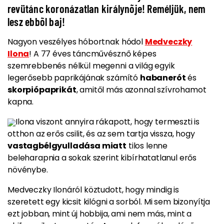
revütánc koronázatlan királynõje! Reméljük, nem
lesz ebbõl baj!
Nagyon veszélyes hóbortnak hódol
Medveczky
Ilona
! A 77 éves táncművésznő képes
szemrebbenés nélkül megenni a világ egyik
legerősebb paprikájának számító
habanerót
és
skorpiópaprikát
, amitől más azonnal szívrohamot
kapna.
Ilona viszont annyira rákapott, hogy termeszti is
otthon az erős csilit, és az sem tartja vissza, hogy
vastagbélgyulladása miatt
tilos lenne
beleharapnia a sokak szerint kibírhatatlanul erős
növénybe.
Medveczky Ilonáról köztudott, hogy mindig is
szeretett egy kicsit kilógni a sorból.
Mi sem bizonyítja
ezt jobban, mint új hobbija, ami nem más, mint a