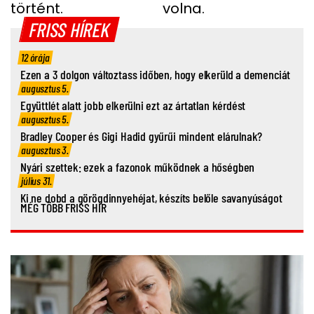
történt.
volna.
FRISS HÍREK
12 órája
Ezen a 3 dolgon változtass időben, hogy elkerüld a demenciát
augusztus 5.
Együttlét alatt jobb elkerülni ezt az ártatlan kérdést
augusztus 5.
Bradley Cooper és Gigi Hadid gyűrűi mindent elárulnak?
augusztus 3.
Nyári szettek: ezek a fazonok működnek a hőségben
július 31.
Ki ne dobd a görögdinnyehéjat, készíts belőle savanyúságot
MÉG TÖBB FRISS HÍR