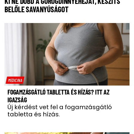
KI NE DOBD A GÖRÖGDINNYEHÉJAT, KÉSZÍTS
BELŐLE SAVANYÚSÁGOT
MEDICINA
FOGAMZÁSGÁTLÓ TABLETTA ÉS HÍZÁS? ITT AZ
IGAZSÁG
Új kérdést vet fel a fogamzásgátló
tabletta és hízás.