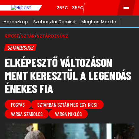
26°C
35°C
Horoszkóp
Szoboszlai Dominik
Meghan Markle
RIPOST
/
SZTÁR
/
SZTÁRDZSÚSZ
SZTÁRDZSÚSZ
ELKÉPESZTŐ VÁLTOZÁSON
MENT KERESZTÜL A LEGENDÁS
ÉNEKES FIA
FOGYÁS
SZTÁRBAN SZTÁR MEG EGY KICSI
VARGA SZABOLCS
VARGA MIKLÓS