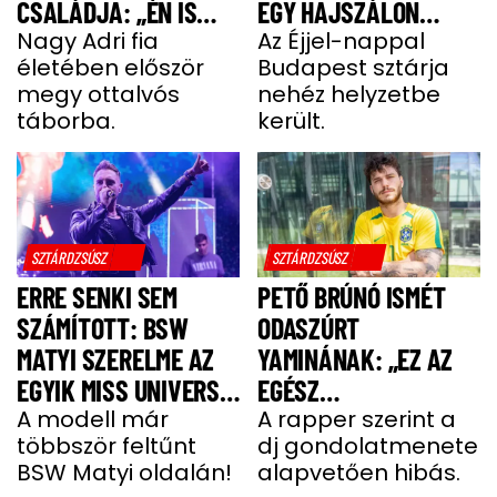
CSALÁDJA: „ÉN IS
EGY HAJSZÁLON
UGYANÚGY IZGULOK,
Nagy Adri fia
LÓGOTT – SÖTÉT
Az Éjjel-nappal
életében először
Budapest sztárja
MINT Ő”
IDŐSZAKBÓL
megy ottalvós
nehéz helyzetbe
MENEKÜLT MEG A
táborba.
került.
SZTÁRAPUKA
SZTÁRDZSÚSZ
SZTÁRDZSÚSZ
ERRE SENKI SEM
PETŐ BRÚNÓ ISMÉT
SZÁMÍTOTT: BSW
ODASZÚRT
MATYI SZERELME AZ
YAMINÁNAK: „EZ AZ
EGYIK MISS UNIVERSE
EGÉSZ
HUNGARY VERSENYZŐ
A modell már
GONDOLATMENET
A rapper szerint a
többször feltűnt
dj gondolatmenete
ZSÁKUTCA”
BSW Matyi oldalán!
alapvetően hibás.