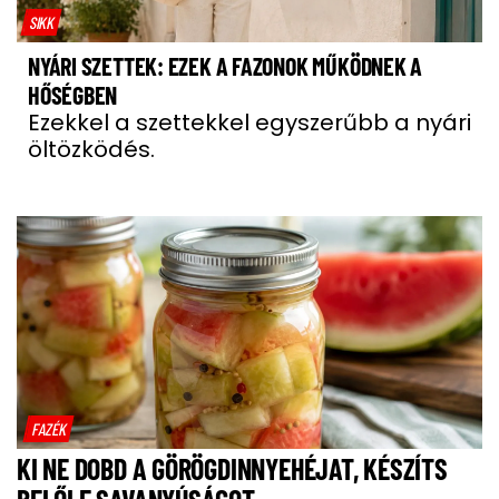
SIKK
NYÁRI SZETTEK: EZEK A FAZONOK MŰKÖDNEK A
HŐSÉGBEN
Ezekkel a szettekkel egyszerűbb a nyári
öltözködés.
FAZÉK
KI NE DOBD A GÖRÖGDINNYEHÉJAT, KÉSZÍTS