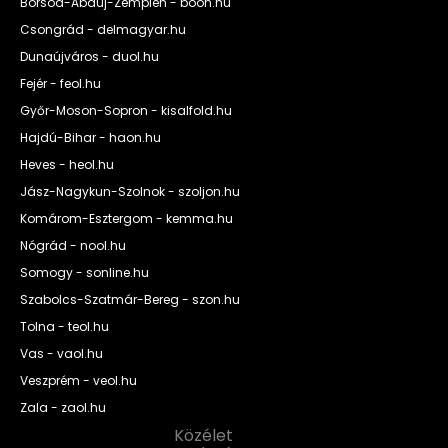
Borsod-Abaúj-Zemplén - boon.hu
Csongrád - delmagyar.hu
Dunaújváros - duol.hu
Fejér - feol.hu
Győr-Moson-Sopron - kisalfold.hu
Hajdú-Bihar - haon.hu
Heves - heol.hu
Jász-Nagykun-Szolnok - szoljon.hu
Komárom-Esztergom - kemma.hu
Nógrád - nool.hu
Somogy - sonline.hu
Szabolcs-Szatmár-Bereg - szon.hu
Tolna - teol.hu
Vas - vaol.hu
Veszprém - veol.hu
Zala - zaol.hu
Közélet