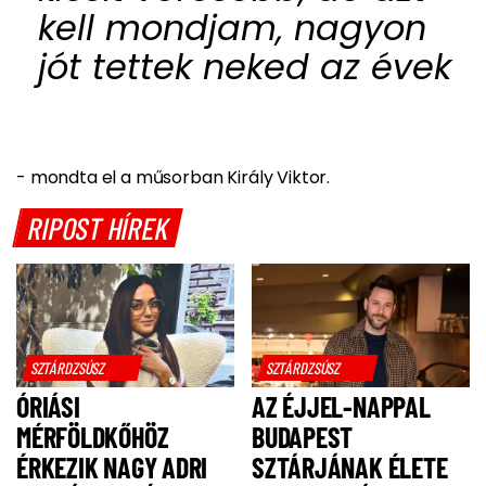
kell mondjam, nagyon
jót tettek neked az évek
- mondta el a műsorban Király Viktor.
RIPOST HÍREK
SZTÁRDZSÚSZ
SZTÁRDZSÚSZ
ÓRIÁSI
AZ ÉJJEL-NAPPAL
MÉRFÖLDKŐHÖZ
BUDAPEST
ÉRKEZIK NAGY ADRI
SZTÁRJÁNAK ÉLETE