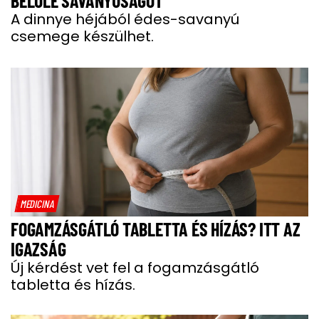
BELŐLE SAVANYÚSÁGOT
A dinnye héjából édes-savanyú
csemege készülhet.
MEDICINA
FOGAMZÁSGÁTLÓ TABLETTA ÉS HÍZÁS? ITT AZ
IGAZSÁG
Új kérdést vet fel a fogamzásgátló
tabletta és hízás.