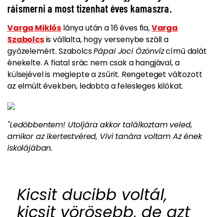
ráismerni a most tizenhat éves kamaszra.
Varga Miklós
lánya után a 16 éves fia,
Varga
Szabolcs
is vállalta, hogy versenybe száll a
győzelemért. Szabolcs
Pápai Joci Özönvíz
című dalát
énekelte.
A fiatal srác nem csak a hangjával, a
külsejével is meglepte a zsűrit. Rengeteget változott
az elmúlt években, ledobta a felesleges kilókat.
"Ledöbbentem! Utoljára akkor találkoztam veled,
amikor az ikertestvéred, Vivi tanára voltam Az ének
iskolájában.
Kicsit ducibb voltál,
kicsit vörösebb, de azt