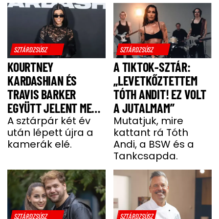
SZTÁRDZSÚSZ
SZTÁRDZSÚSZ
KOURTNEY
A TIKTOK-SZTÁR:
KARDASHIAN ÉS
„LEVETKŐZTETTEM
TRAVIS BARKER
TÓTH ANDIT! EZ VOLT
EGYÜTT JELENT MEG
A JUTALMAM”
A VÖRÖS SZŐNYEGEN
A sztárpár két év
Mutatjuk, mire
után lépett újra a
kattant rá Tóth
kamerák elé.
Andi, a BSW és a
Tankcsapda.
SZTÁRDZSÚSZ
SZTÁRDZSÚSZ