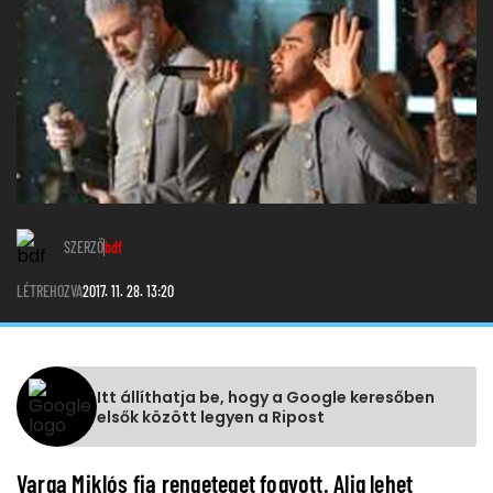
SZERZŐ
bdf
LÉTREHOZVA
2017. 11. 28. 13:20
Itt állíthatja be, hogy a Google keresőben
elsők között legyen a Ripost
Varga Miklós fia rengeteget fogyott. Alig lehet