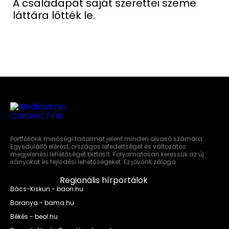
A családapát saját szerettei szeme
láttára lőtték le.
Portfóliónk minőségi tartalmat jelent minden olvasó számára.
Egyedülálló elérést, országos lefedettséget és változatos
megjelenési lehetőséget biztosít. Folyamatosan keressük az új
irányokat és fejlődési lehetőségeket. Ez jövőnk záloga.
Regionális hírportálok
Bács-Kiskun - baon.hu
Baranya - bama.hu
Békés - beol.hu