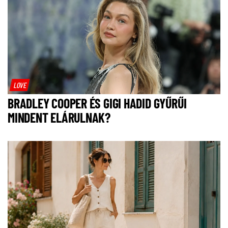
LOVE
BRADLEY COOPER ÉS GIGI HADID GYŰRŰI
MINDENT ELÁRULNAK?