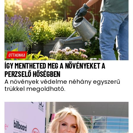
OTTHONKA
ÍGY MENTHETED MEG A NÖVÉNYEKET A
PERZSELŐ HŐSÉGBEN
A növények védelme néhány egyszerű
trükkel megoldható.