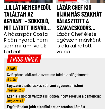
„LILLÁT NEM EGYEDÜL
LÁZÁR CHEF KIS
TALÁLTAM AZ
HÍJÁN MÁS SZAKMÁT
ÁGYBAN” – SOKKOLÓ,
VÁLASZTOTT A
MIT LÁTOTT VISVÁDER
SZAKÁCSKODÁS
TAMÁS
A házaspár Costa
HELYETT
Lázár Chef élete
Ricán nyaral, nem
egészen másként
semmi, ami velük
is alakulhatott
történt.
volna.
FRISS HÍREK
2 órája
Sztárpárok, akiknek a szerelme túlélte a világhírnevet
6 órája
Egyszerű őszibarackos süti, ami egyenesen isteni
Tegnap, 12:51
Ezen a 3 dolgon változtass időben, hogy elkerüld a demenciát
augusztus 5.
Együttlét alatt jobb elkerülni ezt az ártatlan kérdést