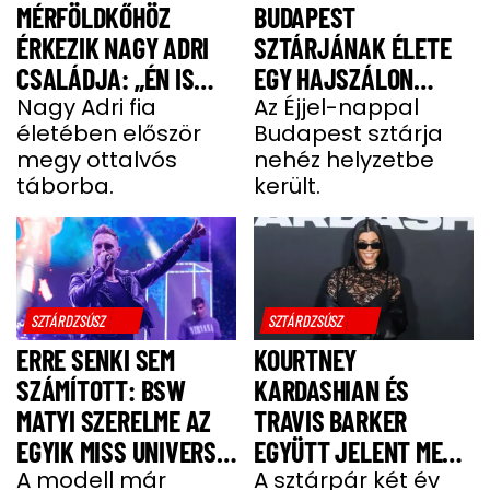
MÉRFÖLDKŐHÖZ
BUDAPEST
ÉRKEZIK NAGY ADRI
SZTÁRJÁNAK ÉLETE
CSALÁDJA: „ÉN IS
EGY HAJSZÁLON
UGYANÚGY IZGULOK,
Nagy Adri fia
LÓGOTT – SÖTÉT
Az Éjjel-nappal
életében először
Budapest sztárja
MINT Ő”
IDŐSZAKBÓL
megy ottalvós
nehéz helyzetbe
MENEKÜLT MEG A
táborba.
került.
SZTÁRAPUKA
SZTÁRDZSÚSZ
SZTÁRDZSÚSZ
ERRE SENKI SEM
KOURTNEY
SZÁMÍTOTT: BSW
KARDASHIAN ÉS
MATYI SZERELME AZ
TRAVIS BARKER
EGYIK MISS UNIVERSE
EGYÜTT JELENT MEG
HUNGARY VERSENYZŐ
A modell már
A VÖRÖS SZŐNYEGEN
A sztárpár két év