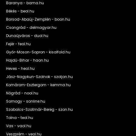
Baranya - bama.hu
Békés - beol.hu
Borsod-Abaúj-Zemplén - boon.hu
Csongrád - delmagyar.hu
Dunaújváros - duol.hu
Fejér - feol.hu
Győr-Moson-Sopron - kisalfold.hu
Hajdú-Bihar - haon.hu
Heves - heol.hu
Jász-Nagykun-Szolnok - szoljon.hu
Komárom-Esztergom - kemma.hu
Nógrád - nool.hu
Somogy - sonline.hu
Szabolcs-Szatmár-Bereg - szon.hu
Tolna - teol.hu
Vas - vaol.hu
Veszprém - veol.hu