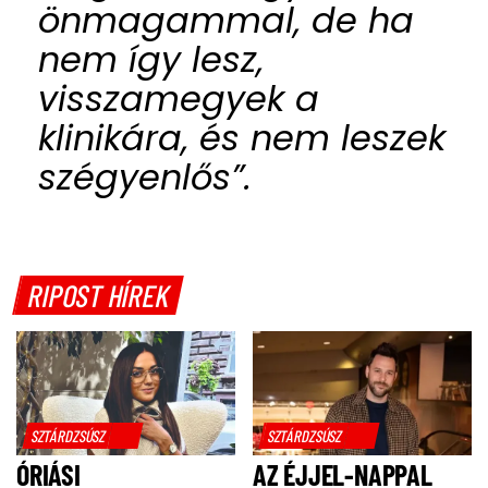
önmagammal, de ha
nem így lesz,
visszamegyek a
klinikára, és nem leszek
szégyenlős”.
RIPOST HÍREK
SZTÁRDZSÚSZ
SZTÁRDZSÚSZ
ÓRIÁSI
AZ ÉJJEL-NAPPAL