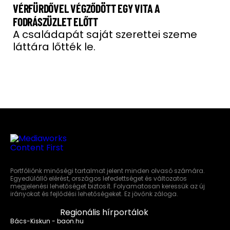
VÉRFÜRDŐVEL VÉGZŐDÖTT EGY VITA A
FODRÁSZÜZLET ELŐTT
A családapát saját szerettei szeme
láttára lőtték le.
Portfóliónk minőségi tartalmat jelent minden olvasó számára.
Egyedülálló elérést, országos lefedettséget és változatos
megjelenési lehetőséget biztosít. Folyamatosan keressük az új
irányokat és fejlődési lehetőségeket. Ez jövőnk záloga.
Regionális hírportálok
Bács-Kiskun - baon.hu