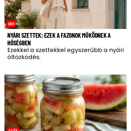
SIKK
NYÁRI SZETTEK: EZEK A FAZONOK MŰKÖDNEK A
HŐSÉGBEN
Ezekkel a szettekkel egyszerűbb a nyári
öltözködés.
FAZÉK