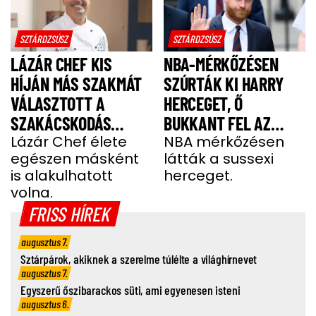
SZTÁRDZSÚSZ
SZTÁRDZSÚSZ
LÁZÁR CHEF KIS
NBA-MÉRKŐZÉSEN
HÍJÁN MÁS SZAKMÁT
SZÚRTÁK KI HARRY
VÁLASZTOTT A
HERCEGET, Ő
SZAKÁCSKODÁS
BUKKANT FEL AZ
HELYETT
Lázár Chef élete
OLDALÁN
NBA mérkőzésen
egészen másként
látták a sussexi
is alakulhatott
herceget.
volna.
FRISS HÍREK
augusztus 7.
Sztárpárok, akiknek a szerelme túlélte a világhírnevet
augusztus 7.
Egyszerű őszibarackos süti, ami egyenesen isteni
augusztus 6.