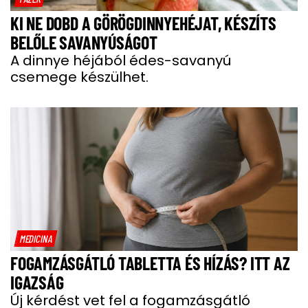
KI NE DOBD A GÖRÖGDINNYEHÉJAT, KÉSZÍTS
BELŐLE SAVANYÚSÁGOT
A dinnye héjából édes-savanyú
csemege készülhet.
MEDICINA
FOGAMZÁSGÁTLÓ TABLETTA ÉS HÍZÁS? ITT AZ
IGAZSÁG
Új kérdést vet fel a fogamzásgátló