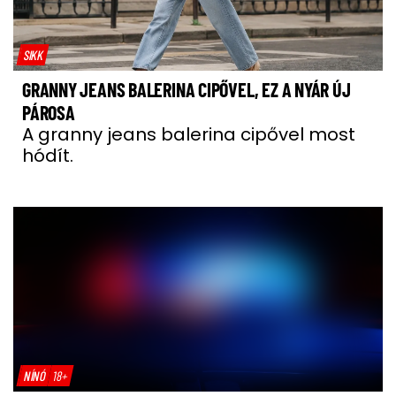
SIKK
GRANNY JEANS BALERINA CIPŐVEL, EZ A NYÁR ÚJ
PÁROSA
A granny jeans balerina cipővel most
hódít.
NÍNÓ
18+