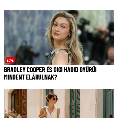
LOVE
BRADLEY COOPER ÉS GIGI HADID GYŰRŰI
MINDENT ELÁRULNAK?