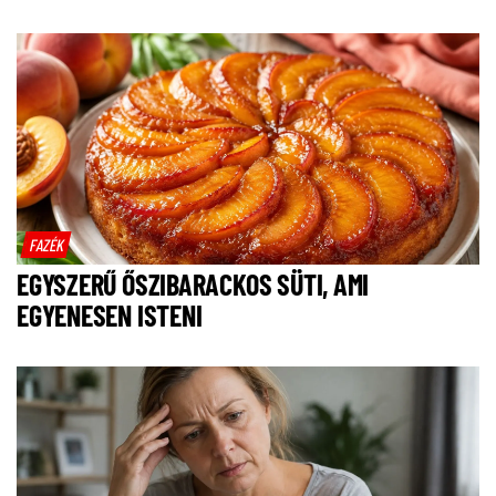
FAZÉK
EGYSZERŰ ŐSZIBARACKOS SÜTI, AMI
EGYENESEN ISTENI