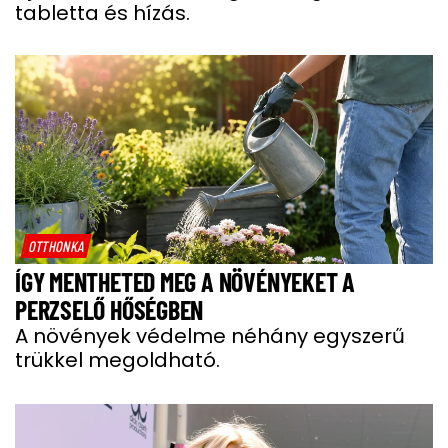
tabletta és hízás.
OTTHONKA
ÍGY MENTHETED MEG A NÖVÉNYEKET A
PERZSELŐ HŐSÉGBEN
A növények védelme néhány egyszerű
trükkel megoldható.