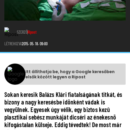
SZERZŐ
Ripost
LÉTREHOZVA
2015. 05. 18. 09:00
Itt állíthatja be, hogy a Google keresőben
elsők között legyen a Ripost
Sokan keresik Balázs Klári fiatalságának titkát, és
bizony a nagy keresésbe idõnként vádak is
vegyülnek. Egyesek úgy vélik, egy biztos kezû
plasztikai sebész munkáját dicséri az énekesnõ
kifogástalan külseje. Eddig tévedtek! De most már