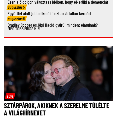
Ezen a 3 dolgon változtass időben, hogy elkerüld a demenciát
augusztus 5.
Együttlét alatt jobb elkerülni ezt az ártatlan kérdést
augusztus 5.
Bradley Cooper és Gigi Hadid gyűrűi mindent elárulnak?
MÉG TÖBB FRISS HÍR
LOVE
SZTÁRPÁROK, AKIKNEK A SZERELME TÚLÉLTE
A VILÁGHÍRNEVET