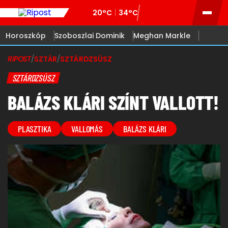
20°C
34°C
Horoszkóp
Szoboszlai Dominik
Meghan Markle
RIPOST
/
SZTÁR
/
SZTÁRDZSÚSZ
SZTÁRDZSÚSZ
BALÁZS KLÁRI SZÍNT VALLOTT!
PLASZTIKA
VALLOMÁS
BALÁZS KLÁRI