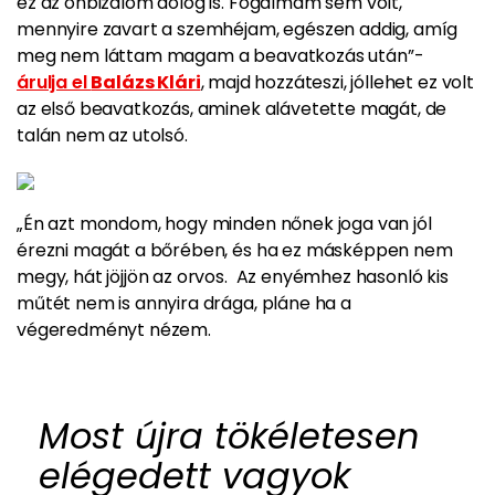
ez az önbizalom dolog is. Fogalmam sem volt,
mennyire zavart a szemhéjam, egészen addig, amíg
meg nem láttam magam a beavatkozás után”-
árulja el
Balázs Klári
, majd hozzáteszi, jóllehet ez volt
az első beavatkozás, aminek alávetette magát, de
talán nem az utolsó.
„Én azt mondom, hogy minden nőnek joga van jól
érezni magát
a bőrében, és ha ez másképpen nem
megy, hát jöjjön az orvos. Az enyémhez hasonló kis
műtét nem is annyira drága, pláne ha a
végeredményt nézem.
Most újra tökéletesen
elégedett vagyok