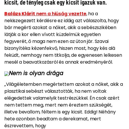
kicsit, de tényleg csak egy kicsit igazuk van.
Balázs Klárit
nem a hiúság vezette
, ha a
nekiszegezett kérdésre ez idáig azt válaszolta, hogy
bár megérti azokat a nőket, akik a sebészszikében
látják a kor ellen vívott küzdelmük egyetlen
fegyverét, ő maga nem ezen az úton jár. Szavai
bizonyítéka kézenfekvő, hiszen
most, hogy kés alá
feküdt, nemhogy nem titkolja, de egyenesen lelkesen
mesél
a beavatkozásról és annak eredményéről.
Nem is olyan drága
„Világéletemben megértettem azokat a nőket, akik a
plasztikai sebészt választották, ha nem voltak
elégedettek valamelyik testrészükkel. Én csak azért
nem tettem meg, mert nem éreztem szükségét,
illetve bevallom, féltem is egy kicsit. Eddig! Néhány
hete azonban beadtam a derekamat, mert
észrevettem, hogy