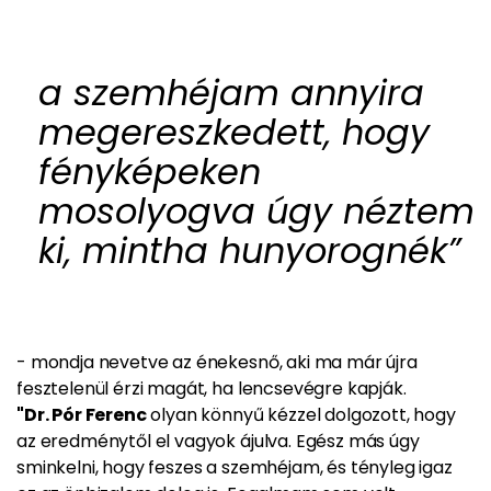
a szemhéjam annyira
megereszkedett, hogy
fényképeken
mosolyogva úgy néztem
ki, mintha hunyorognék”
- mondja nevetve az énekesnő, aki ma már újra
fesztelenül érzi magát, ha lencsevégre kapják.
"Dr. Pór Ferenc
olyan könnyű kézzel dolgozott, hogy
az eredménytől el vagyok ájulva. Egész más úgy
sminkelni, hogy feszes a szemhéjam, és tényleg igaz