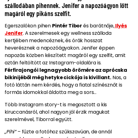
szállodában pihennek. Jenifer a napozóágyon lőtt
magáról egy pikáns szelfit.
Egerszalókon pihen
Pintér Tibor
és barátnője,
Ilyés
Jenifer
. A szerelmesek
egy wellness szálloda
kertjében medencéznek, és órák hosszat
heverésznek a napozóágyakon
. Jenifer éppen
napozás közben készített magáról egy szelfit, amit
aztán feltöltött az Instagram-oldalára is.
Férfirajongói legnagyobb örömére az aprócska
bikinijéből még hetyke cickója is kivillant.
Nos, a
fotó láttán nem kérdés, hogy a fiatal színésznőt is
formás idomokkal áldotta meg a sors...
Több Instagram story-t is megosztott a kis
kiruccanásról, ahol nagyon jól érzik magukat
szerelmével, Tiborral együtt.
„Pihi”
– fűzte a fotóhoz szűkszavúan, de annál