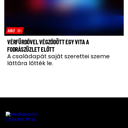
NÍNÓ
18+
VÉRFÜRDŐVEL VÉGZŐDÖTT EGY VITA A
FODRÁSZÜZLET ELŐTT
A családapát saját szerettei szeme
láttára lőtték le.