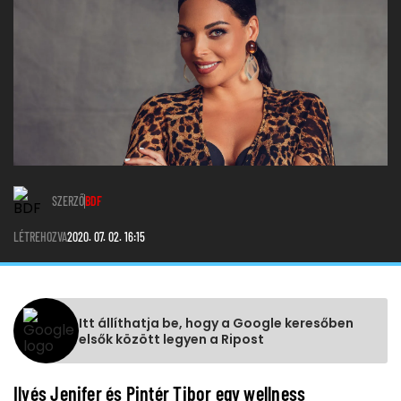
SZERZŐ
BDF
LÉTREHOZVA
2020. 07. 02. 16:15
Itt állíthatja be, hogy a Google keresőben
elsők között legyen a Ripost
Ilyés Jenifer és Pintér Tibor egy wellness