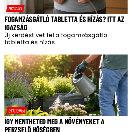
MEDICINA
FOGAMZÁSGÁTLÓ TABLETTA ÉS HÍZÁS? ITT AZ
IGAZSÁG
Új kérdést vet fel a fogamzásgátló
tabletta és hízás.
OTTHONKA
ÍGY MENTHETED MEG A NÖVÉNYEKET A
PERZSELŐ HŐSÉGBEN