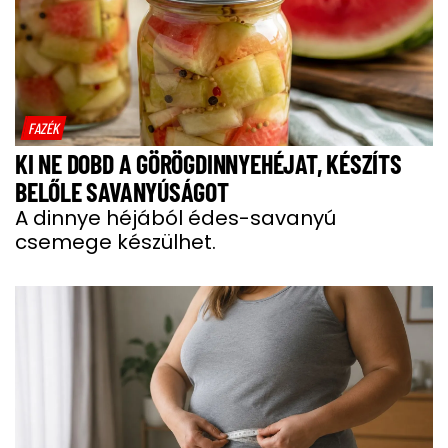
FAZÉK
KI NE DOBD A GÖRÖGDINNYEHÉJAT, KÉSZÍTS
BELŐLE SAVANYÚSÁGOT
A dinnye héjából édes-savanyú
csemege készülhet.