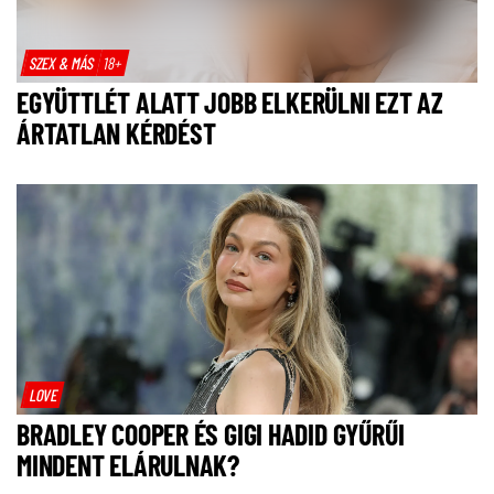
SZEX & MÁS
18+
EGYÜTTLÉT ALATT JOBB ELKERÜLNI EZT AZ
ÁRTATLAN KÉRDÉST
LOVE
BRADLEY COOPER ÉS GIGI HADID GYŰRŰI
MINDENT ELÁRULNAK?