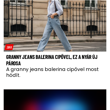
SIKK
GRANNY JEANS BALERINA CIPŐVEL, EZ A NYÁR ÚJ
PÁROSA
A granny jeans balerina cipővel most
hódít.