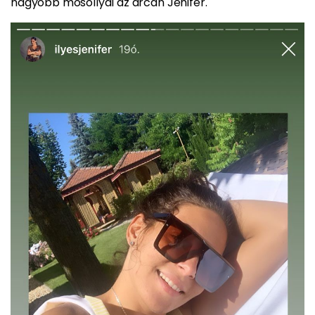
nagyobb mosollyal az arcán Jenifer.