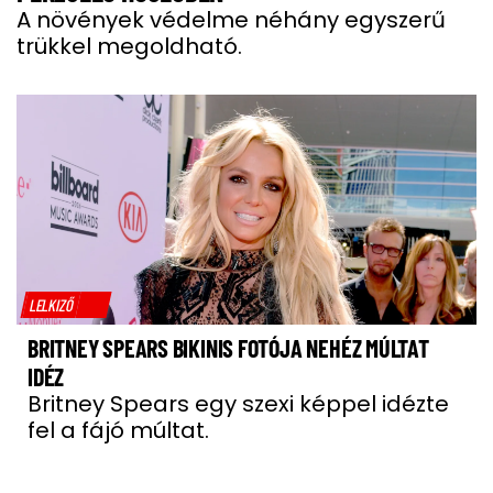
A növények védelme néhány egyszerű
trükkel megoldható.
LELKIZŐ
BRITNEY SPEARS BIKINIS FOTÓJA NEHÉZ MÚLTAT
IDÉZ
Britney Spears egy szexi képpel idézte
fel a fájó múltat.