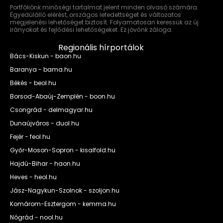
Portfóliónk minőségi tartalmat jelent minden olvasó számára.
Egyedülálló elérést, országos lefedettséget és változatos
megjelenési lehetőséget biztosít. Folyamatosan keressük az új
irányokat és fejlődési lehetőségeket. Ez jövőnk záloga.
Regionális hírportálok
Bács-Kiskun - baon.hu
Baranya - bama.hu
Békés - beol.hu
Borsod-Abaúj-Zemplén - boon.hu
Csongrád - delmagyar.hu
Dunaújváros - duol.hu
Fejér - feol.hu
Győr-Moson-Sopron - kisalfold.hu
Hajdú-Bihar - haon.hu
Heves - heol.hu
Jász-Nagykun-Szolnok - szoljon.hu
Komárom-Esztergom - kemma.hu
Nógrád - nool.hu