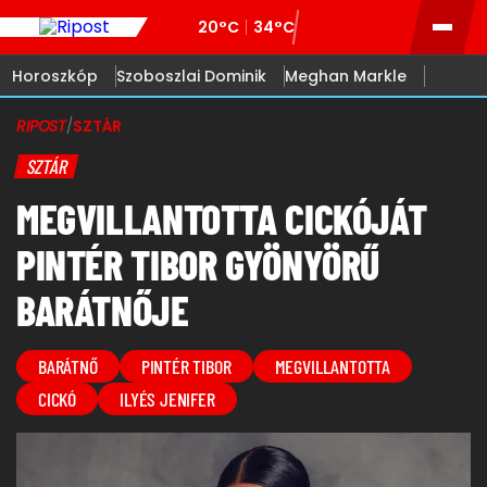
20°C
34°C
Horoszkóp
Szoboszlai Dominik
Meghan Markle
RIPOST
/
SZTÁR
SZTÁR
MEGVILLANTOTTA CICKÓJÁT
PINTÉR TIBOR GYÖNYÖRŰ
BARÁTNŐJE
BARÁTNŐ
PINTÉR TIBOR
MEGVILLANTOTTA
CICKÓ
ILYÉS JENIFER