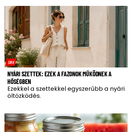
SIKK
NYÁRI SZETTEK: EZEK A FAZONOK MŰKÖDNEK A
HŐSÉGBEN
Ezekkel a szettekkel egyszerűbb a nyári
öltözködés.