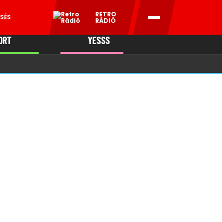
RETRO
SÉS
RÁDIÓ
ORT
YESSS
MANI