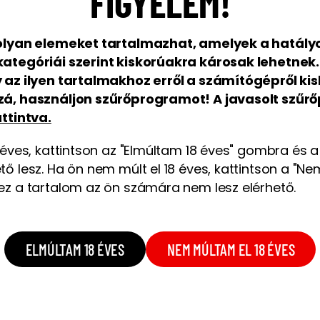
FIGYELEM!
 olyan elemeket tartalmazhat, amelyek a hatály
ategóriái szerint kiskorúakra károsak lehetnek.
 az ilyen tartalmakhoz erről a számítógépről ki
zá, használjon szűrőprogramot! A javasolt szű
attintva.
 éves, kattintson az "Elmúltam 18 éves" gombra és 
ő lesz. Ha ön nem múlt el 18 éves, kattintson a "Ne
ez a tartalom az ön számára nem lesz elérhető.
ELMÚLTAM 18 ÉVES
NEM MÚLTAM EL 18 ÉVES