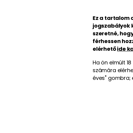
Ez a tartalom
jogszabályok k
szeretné, hogy
férhessen hoz
elérhető
ide k
Ha ön elmúlt 18
számára elérhet
éves" gombra; 