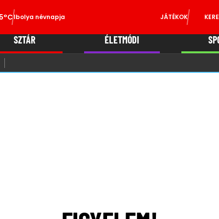
5°C
Ibolya névnapja
JÁTÉKOK
KERE
SZTÁR
ÉLETMÓDI
SP
18