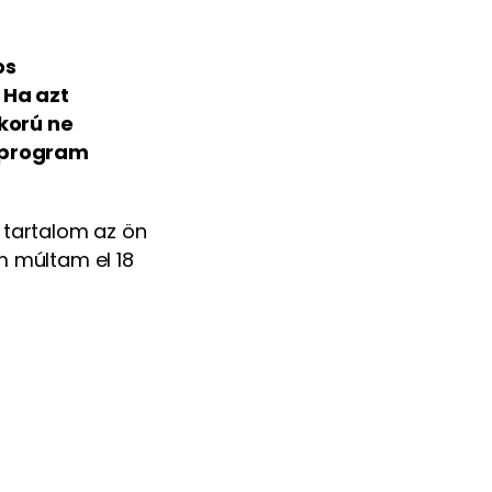
os
 Ha azt
skorú ne
rőprogram
a tartalom az ön
m múltam el 18