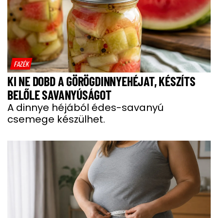
FAZÉK
KI NE DOBD A GÖRÖGDINNYEHÉJAT, KÉSZÍTS
BELŐLE SAVANYÚSÁGOT
A dinnye héjából édes-savanyú
csemege készülhet.