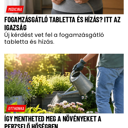
MEDICINA
FOGAMZÁSGÁTLÓ TABLETTA ÉS HÍZÁS? ITT AZ
IGAZSÁG
Új kérdést vet fel a fogamzásgátló
tabletta és hízás.
OTTHONKA
ÍGY MENTHETED MEG A NÖVÉNYEKET A
PERZSELŐ HŐSÉGBEN