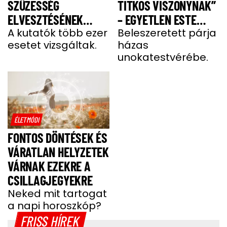
SZÜZESSÉG
TITKOS VISZONYNAK”
ELVESZTÉSÉNEK
– EGYETLEN ESTE
IDEJE AZ ÖREGEDÉST
A kutatók több ezer
ALATT SZERELMI
Beleszeretett párja
esetet vizsgáltak.
házas
HÁROMSZÖGBE
unokatestvérébe.
CSÖPPENT
ÉLETMÓDI
FONTOS DÖNTÉSEK ÉS
VÁRATLAN HELYZETEK
VÁRNAK EZEKRE A
CSILLAGJEGYEKRE
Neked mit tartogat
a napi horoszkóp?
FRISS HÍREK