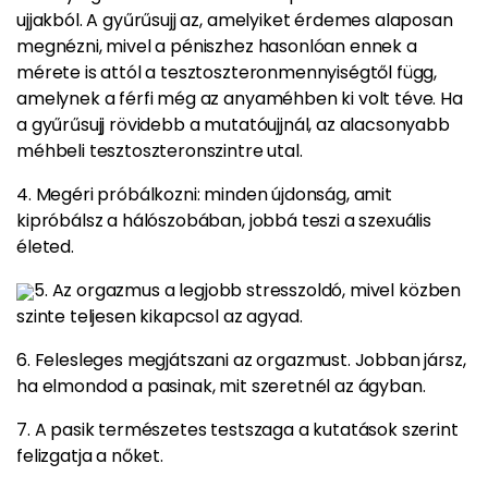
ujjakból. A gyűrűsujj az, amelyiket érdemes alaposan
megnézni, mivel a péniszhez hasonlóan ennek a
mérete is attól a tesztoszteronmennyiségtől függ,
amelynek a férfi még az anyaméhben ki volt téve. Ha
a gyűrűsujj rövidebb a mutatóujjnál, az alacsonyabb
méhbeli tesztoszteronszintre utal.
4. Megéri próbálkozni: minden újdonság, amit
kipróbálsz a hálószobában, jobbá teszi a szexuális
életed.
5. Az
orgazmus
a legjobb stresszoldó, mivel közben
szinte teljesen kikapcsol az agyad.
6. Felesleges megjátszani az orgazmust. Jobban jársz,
ha elmondod a pasinak, mit szeretnél az ágyban.
7. A pasik természetes testszaga a kutatások szerint
felizgatja a nőket.