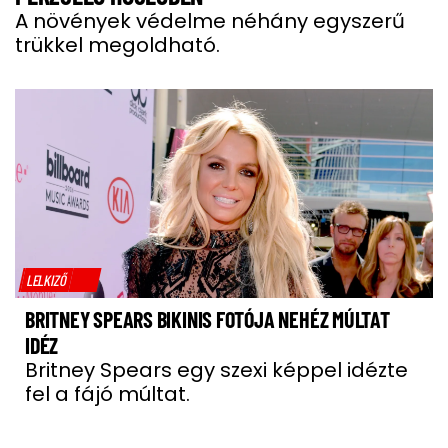
A növények védelme néhány egyszerű
trükkel megoldható.
LELKIZŐ
BRITNEY SPEARS BIKINIS FOTÓJA NEHÉZ MÚLTAT
IDÉZ
Britney Spears egy szexi képpel idézte
fel a fájó múltat.