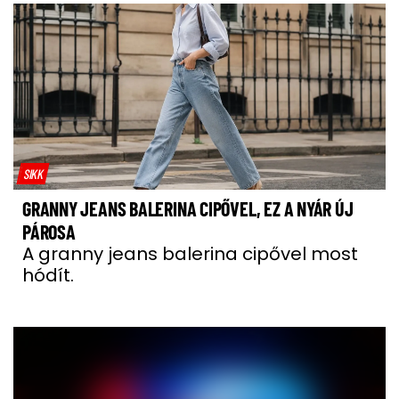
SIKK
GRANNY JEANS BALERINA CIPŐVEL, EZ A NYÁR ÚJ
PÁROSA
A granny jeans balerina cipővel most
hódít.