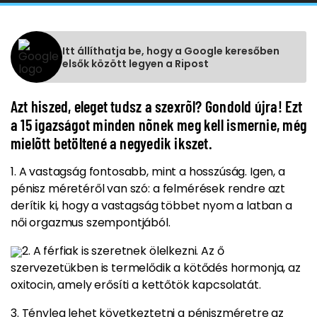
Itt állíthatja be, hogy a Google keresőben
elsők között legyen a Ripost
Azt hiszed, eleget tudsz a szexrõl? Gondold újra! Ezt
a 15 igazságot minden nõnek meg kell ismernie, még
mielõtt betöltené a negyedik ikszet.
1. A vastagság fontosabb, mint a hosszúság. Igen, a
pénisz
méretéről van szó: a felmérések rendre azt
derítik ki, hogy a vastagság többet nyom a latban a
női orgazmus szempontjából.
2. A férfiak is szeretnek ölelkezni. Az ő
szervezetükben is termelődik a kötődés hormonja, az
oxitocin, amely erősíti a kettőtök kapcsolatát.
3. Tényleg lehet következtetni a
péniszméretre
az