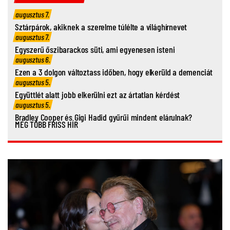
augusztus 7.
Sztárpárok, akiknek a szerelme túlélte a világhírnevet
augusztus 7.
Egyszerű őszibarackos süti, ami egyenesen isteni
augusztus 6.
Ezen a 3 dolgon változtass időben, hogy elkerüld a demenciát
augusztus 5.
Együttlét alatt jobb elkerülni ezt az ártatlan kérdést
augusztus 5.
Bradley Cooper és Gigi Hadid gyűrűi mindent elárulnak?
MÉG TÖBB FRISS HÍR