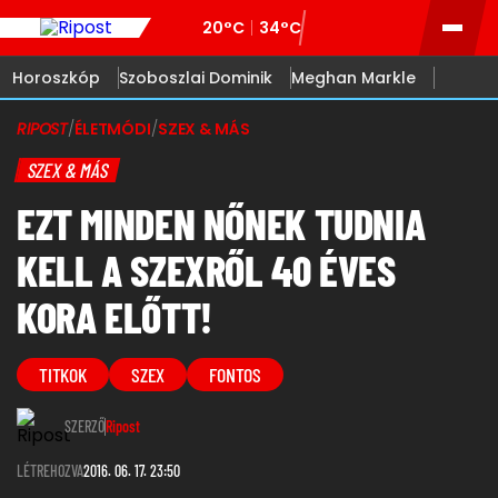
20°C
34°C
Horoszkóp
Szoboszlai Dominik
Meghan Markle
RIPOST
/
ÉLETMÓDI
/
SZEX & MÁS
SZEX & MÁS
EZT MINDEN NŐNEK TUDNIA
KELL A SZEXRŐL 40 ÉVES
KORA ELŐTT!
TITKOK
SZEX
FONTOS
SZERZŐ
Ripost
LÉTREHOZVA
2016. 06. 17. 23:50