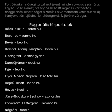
Portfóliónk minőségi tartalmat jelent minden olvasó számára.
Egyedülálló elérést, országos lefedettséget és változatos
megjelenési lehetőséget biztosít. Folyamatosan keressük az új
irányokat és fejlődési lehetőségeket. Ez jövőnk záloga.
Regionális hírportálok
Bács-Kiskun - baon.hu
Baranya - bama.hu
Békés - beol.hu
Borsod-Abaúj-Zemplén - boon.hu
Csongrád - delmagyar.hu
Dunaújváros - duol.hu
Fejér - feol.hu
Győr-Moson-Sopron - kisalfold.hu
Hajdú-Bihar - haon.hu
Heves - heol.hu
Jász-Nagykun-Szolnok - szoljon.hu
Komárom-Esztergom - kemma.hu
Nógrád - nool.hu