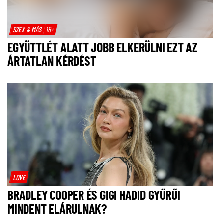
SZEX & MÁS
18+
EGYÜTTLÉT ALATT JOBB ELKERÜLNI EZT AZ
ÁRTATLAN KÉRDÉST
LOVE
BRADLEY COOPER ÉS GIGI HADID GYŰRŰI
MINDENT ELÁRULNAK?