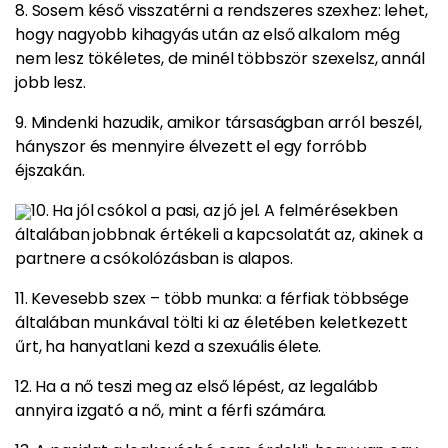
8. Sosem késő visszatérni a rendszeres szexhez
: lehet,
hogy nagyobb kihagyás után az első alkalom még
nem lesz tökéletes, de minél többször szexelsz, annál
jobb lesz.
9. Mindenki hazudik, amikor társaságban arról beszél,
hányszor és mennyire élvezett el egy forróbb
éjszakán.
10. Ha jól csókol a pasi, az jó jel. A felmérésekben
általában jobbnak értékeli a kapcsolatát az, akinek a
partnere a csókolózásban is alapos.
11. Kevesebb szex – több munka:
a férfiak többsége
általában munkával tölti ki
az életében keletkezett
űrt, ha hanyatlani kezd a szexuális élete.
12. Ha a nő teszi meg az első lépést, az legalább
annyira izgató a nő, mint a férfi számára.