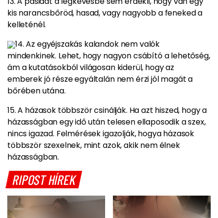
13. A pasidat a legkevésbé sem érdekli, hogy van egy
kis narancsbőröd, hasad, vagy
nagyobb a feneked a
kelleténél
.
14. Az
egyéjszakás kalandok
nem valók
mindenkinek. Lehet, hogy nagyon csábító a lehetőség,
ám a kutatásokból világosan kiderül, hogy az
emberek jó része egyáltalán nem érzi jól magát a
bőrében utána.
15. A házasok többször csinálják. Ha azt hiszed, hogy a
házasságban egy idő után telesen ellaposodik a szex,
nincs igazad. Felmérések igazolják, hogy
a házasok
többször szexelnek
, mint azok, akik nem élnek
házasságban.
RIPOST HÍREK