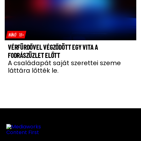
NÍNÓ
18+
VÉRFÜRDŐVEL VÉGZŐDÖTT EGY VITA A
FODRÁSZÜZLET ELŐTT
A családapát saját szerettei szeme
láttára lőtték le.