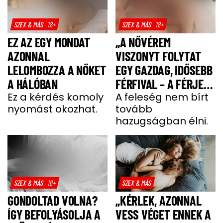
SZEX & MÁS
18+
SZEX & MÁS
18+
EZ AZ EGY MONDAT
„A NŐVÉREM
AZONNAL
VISZONYT FOLYTAT
LELOMBOZZA A NŐKET
EGY GAZDAG, IDŐSEBB
A HÁLÓBAN
FÉRFIVAL – A FÉRJE
Ez a kérdés komoly
TUD RÓLA”
A feleség nem bírt
nyomást okozhat.
tovább
hazugságban élni.
SZEX & MÁS
18+
SZEX & MÁS
GONDOLTAD VOLNA?
„KÉRLEK, AZONNAL
ÍGY BEFOLYÁSOLJA A
VESS VÉGET ENNEK A