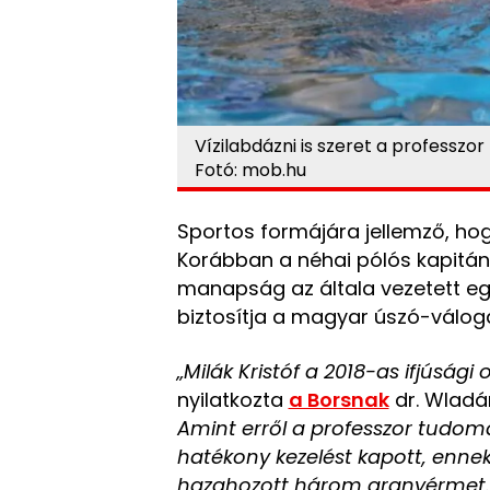
Vízilabdázni is szeret a professzor
Fotó: mob.hu
Sportos formájára jellemző, ho
Korábban a néhai pólós kapitány
manapság az általa vezetett e
biztosítja a magyar úszó-válog
„Milák Kristóf a 2018-as ifjúsági 
nyilatkozta
a Borsnak
dr. Wladár
Amint erről a professzor tudomás
hatékony kezelést kapott, enne
hazahozott három aranyérmet.