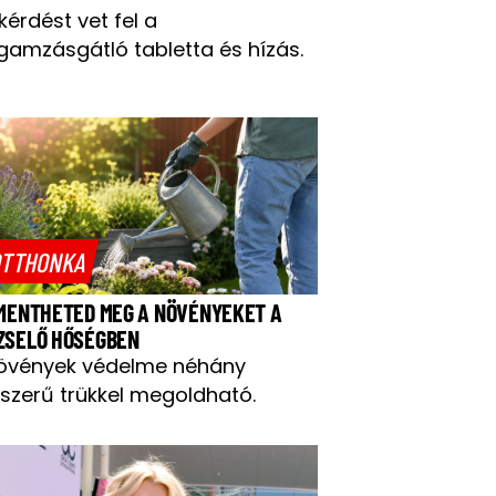
 kérdést vet fel a
gamzásgátló tabletta és hízás.
TTHONKA
 MENTHETED MEG A NÖVÉNYEKET A
ZSELŐ HŐSÉGBEN
övények védelme néhány
szerű trükkel megoldható.