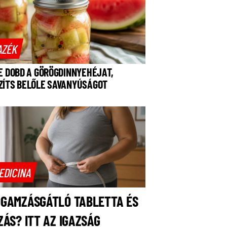
AZÉK
NE DOBD A GÖRÖGDINNYEHÉJAT,
ZÍTS BELŐLE SAVANYÚSÁGOT
EDICINA
OGAMZÁSGÁTLÓ TABLETTA ÉS
ZÁS? ITT AZ IGAZSÁG