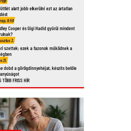
órája
üttlét alatt jobb elkerülni ezt az ártatlan
dést
nap, 9:59
dley Cooper és Gigi Hadid gyűrűi mindent
rulnak?
usztus 3.
ri szettek: ezek a fazonok működnek a
ségben
us 31.
ne dobd a görögdinnyehéjat, készíts belőle
vanyúságot
 TÖBB FRISS HÍR