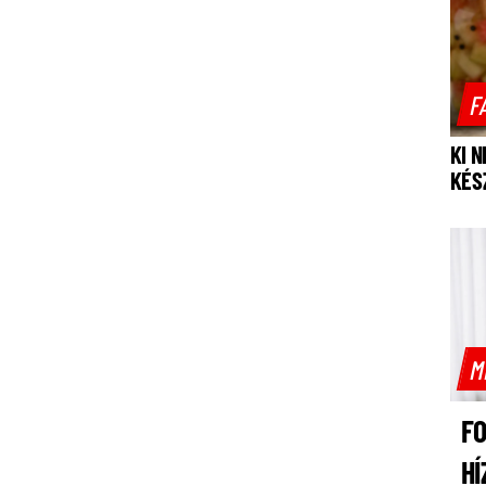
F
KI 
KÉS
M
F
HÍ