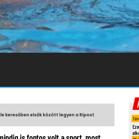
gle keresőben elsők között legyen a Ripost
1 ór
Eze
elk
ndig is fontos volt a sport, most