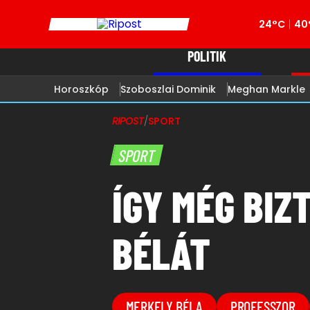
24°C
40
POLITIK
Horoszkóp
Szoboszlai Dominik
Meghan Markle
RIPOST
/
SPORT
SPORT
ÍGY MÉG BIZ
BÉLÁT
MERKELY BÉLA
PROFESSZOR