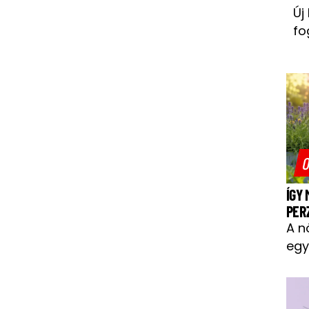
Új
fo
O
ÍGY
PER
A n
egy