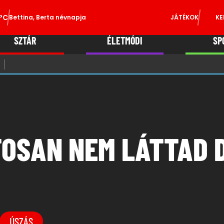
°C
Bettina, Berta névnapja
JÁTÉKOK
KE
SZTÁR
ÉLETMÓDI
SP
TOSAN NEM LÁTTAD 
ÚSZÁS