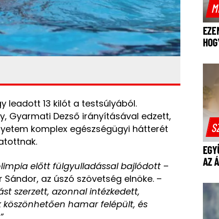
M
EZE
HOG
gy
leadott 13 kilót a testsúlyából
.
, Gyarmati Dezső irányításával edzett,
S
gyetem komplex egészségügyi hátterét
atottnak.
EGY
AZ 
olimpia előtt fülgyulladással bajlódott
–
 Sándor, az úszó szövetség elnöke. –
t szerzett, azonnal intézkedett,
k köszönhetően hamar felépült, és
”