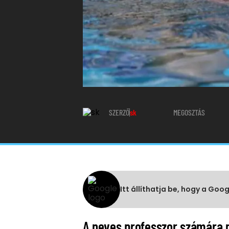
SZERZŐ
sk
MEGOSZTÁS
Itt állíthatja be, hogy a Goo
A neves professzor számára mi