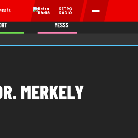
RETRO
RESÉS
RÁDIÓ
ORT
YESSS
MANI
DR. MERKELY