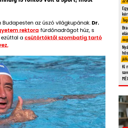
22 
Egy
kér
Teg
n Budapesten az úszó világkupának.
Dr.
Bra
yetem rektora
fürdőnadrágot húz, s
elá
 ezúttal a
csütörtöktől szombatig tartó
aug
ez.
Nyá
hő
júli
Ki 
sa
MÉG