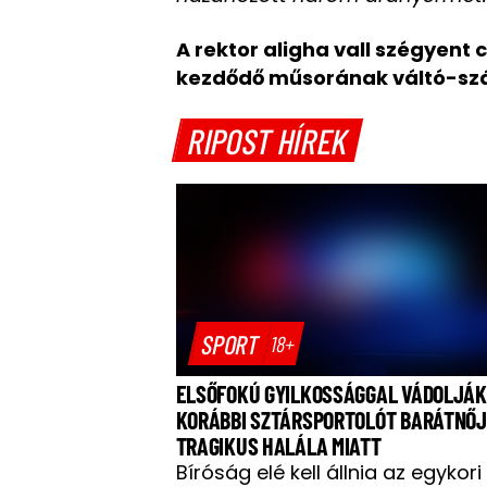
A rektor aligha vall szégyent 
kezdődő műsorának váltó-szá
RIPOST HÍREK
SPORT
18+
ELSŐFOKÚ GYILKOSSÁGGAL VÁDOLJÁK
KORÁBBI SZTÁRSPORTOLÓT BARÁTNŐ
TRAGIKUS HALÁLA MIATT
Bíróság elé kell állnia az egykori