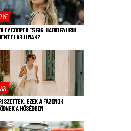
OVE
DLEY COOPER ÉS GIGI HADID GYŰRŰI
DENT ELÁRULNAK?
IKK
RI SZETTEK: EZEK A FAZONOK
ÖDNEK A HŐSÉGBEN