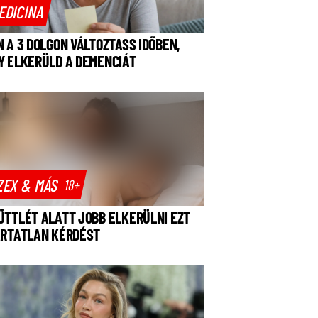
EDICINA
N A 3 DOLGON VÁLTOZTASS IDŐBEN,
Y ELKERÜLD A DEMENCIÁT
ZEX & MÁS
18+
ÜTTLÉT ALATT JOBB ELKERÜLNI EZT
ÁRTATLAN KÉRDÉST