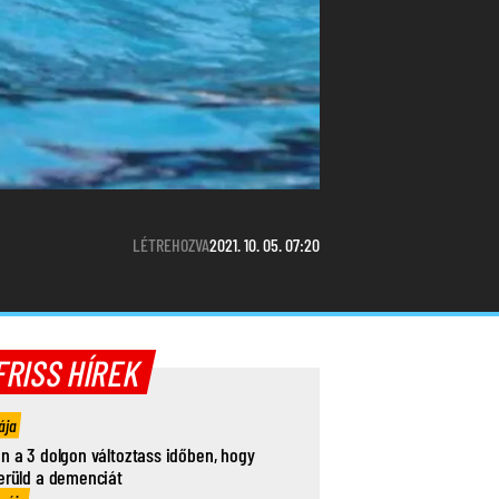
LÉTREHOZVA
2021. 10. 05. 07:20
FRISS HÍREK
ája
n a 3 dolgon változtass időben, hogy
erüld a demenciát