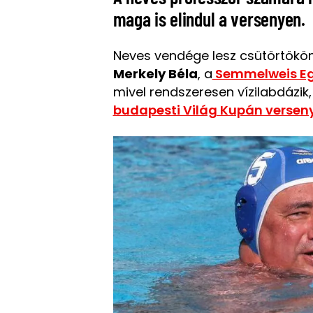
maga is elindul a versenyen.
Neves vendége lesz csütörtökö
Merkely Béla
, a
Semmelweis Eg
mivel rendszeresen vízilabdázik,
budapesti Világ Kupán verseny