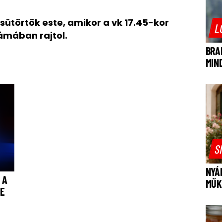
csütörtök este, amikor a vk 17.45-kor
L
mában rajtol.
BRA
MIN
S
NYÁ
 A
MŰK
JE