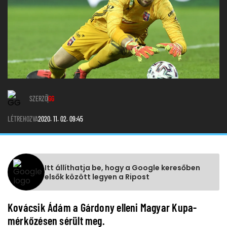
SZERZŐ
GG
LÉTREHOZVA
2020. 11. 02. 09:45
Itt állíthatja be, hogy a Google keresőben
elsők között legyen a Ripost
Kovácsik Ádám a Gárdony elleni Magyar Kupa-
mérkőzésen sérült meg.