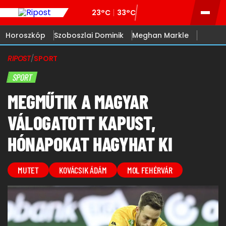
23°C
33°C
Horoszkóp
Szoboszlai Dominik
Meghan Markle
RIPOST
/
SPORT
SPORT
MEGMŰTIK A MAGYAR
VÁLOGATOTT KAPUST,
HÓNAPOKAT HAGYHAT KI
MUTET
KOVÁCSIK ÁDÁM
MOL FEHÉRVÁR