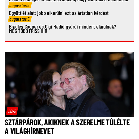
augusztus 5.
Együttlét alatt jobb elkerülni ezt az ártatlan kérdést
augusztus 5.
Bradley Cooper és Gigi Hadid gyűrűi mindent elárulnak?
MÉG TÖBB FRISS HÍR
LOVE
SZTÁRPÁROK, AKIKNEK A SZERELME TÚLÉLTE
A VILÁGHÍRNEVET