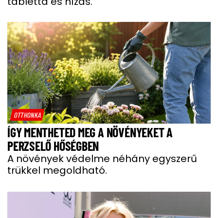
tabletta és hízás.
OTTHONKA
ÍGY MENTHETED MEG A NÖVÉNYEKET A
PERZSELŐ HŐSÉGBEN
A növények védelme néhány egyszerű
trükkel megoldható.