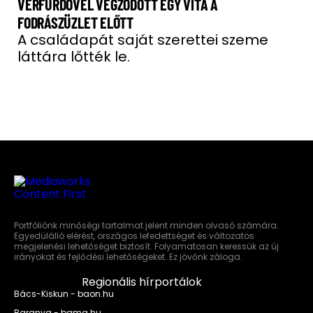
VÉRFÜRDŐVEL VÉGZŐDÖTT EGY VITA A
FODRÁSZÜZLET ELŐTT
A családapát saját szerettei szeme
láttára lőtték le.
Portfóliónk minőségi tartalmat jelent minden olvasó számára.
Egyedülálló elérést, országos lefedettséget és változatos
megjelenési lehetőséget biztosít. Folyamatosan keressük az új
irányokat és fejlődési lehetőségeket. Ez jövőnk záloga.
Regionális hírportálok
Bács-Kiskun - baon.hu
Baranya - bama.hu