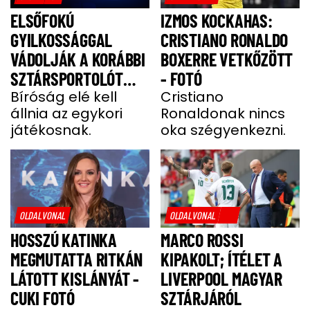
ELSŐFOKÚ
IZMOS KOCKAHAS:
GYILKOSSÁGGAL
CRISTIANO RONALDO
VÁDOLJÁK A KORÁBBI
BOXERRE VETKŐZÖTT
SZTÁRSPORTOLÓT
- FOTÓ
BARÁTNŐJE TRAGIKUS
Bíróság elé kell
Cristiano
állnia az egykori
Ronaldonak nincs
HALÁLA MIATT
játékosnak.
oka szégyenkezni.
OLDALVONAL
OLDALVONAL
HOSSZÚ KATINKA
MARCO ROSSI
MEGMUTATTA RITKÁN
KIPAKOLT; ÍTÉLET A
LÁTOTT KISLÁNYÁT -
LIVERPOOL MAGYAR
CUKI FOTÓ
SZTÁRJÁRÓL