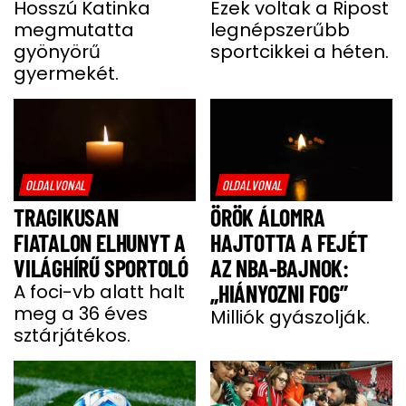
Hosszú Katinka
Ezek voltak a Ripost
megmutatta
legnépszerűbb
gyönyörű
sportcikkei a héten.
gyermekét.
OLDALVONAL
OLDALVONAL
TRAGIKUSAN
ÖRÖK ÁLOMRA
FIATALON ELHUNYT A
HAJTOTTA A FEJÉT
VILÁGHÍRŰ SPORTOLÓ
AZ NBA-BAJNOK:
A foci-vb alatt halt
„HIÁNYOZNI FOG”
meg a 36 éves
Milliók gyászolják.
sztárjátékos.