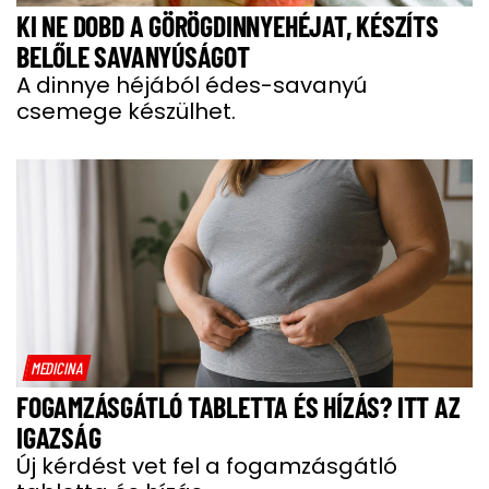
KI NE DOBD A GÖRÖGDINNYEHÉJAT, KÉSZÍTS
BELŐLE SAVANYÚSÁGOT
A dinnye héjából édes-savanyú
csemege készülhet.
MEDICINA
FOGAMZÁSGÁTLÓ TABLETTA ÉS HÍZÁS? ITT AZ
IGAZSÁG
Új kérdést vet fel a fogamzásgátló