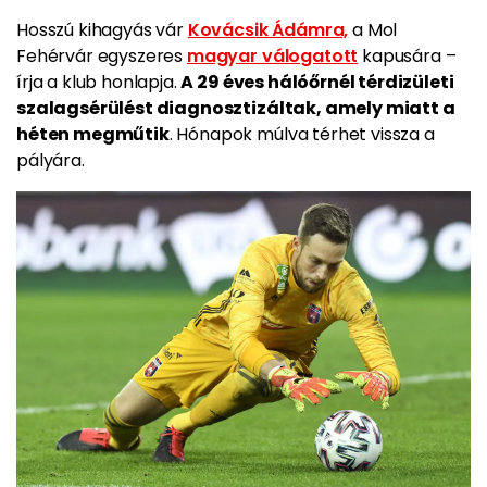
Hosszú kihagyás vár
Kovácsik Ádámra,
a Mol
Fehérvár egyszeres
magyar válogatott
kapusára –
írja a klub honlapja.
A 29 éves hálóőrnél térdizületi
szalagsérülést diagnosztizáltak, amely miatt a
héten megműtik
. Hónapok múlva térhet vissza a
pályára.