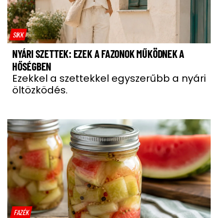
SIKK
NYÁRI SZETTEK: EZEK A FAZONOK MŰKÖDNEK A
HŐSÉGBEN
Ezekkel a szettekkel egyszerűbb a nyári
öltözködés.
FAZÉK