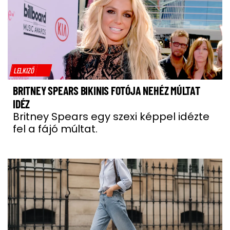
LELKIZŐ
BRITNEY SPEARS BIKINIS FOTÓJA NEHÉZ MÚLTAT
IDÉZ
Britney Spears egy szexi képpel idézte
fel a fájó múltat.