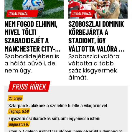
OLDALVONAL
OLDALVONAL
NEM FOGOD ELHINNI,
SZOBOSZLAI DOMINIK
MIVEL TÖLTI
KÖRBEJÁRTA A
SZABADIDEJÉT A
STADIONT, ÍGY
MANCHESTER CITY-
VÁLTOTTA VALÓRA A
SZTÁRJA
Szabadidejében is
GYEREKEK ÁLMÁT
Szoboszlai valóra
a hálót bűvöli, de
váltotta a több
nem úgy.
száz kisgyermek
álmát.
FRISS HÍREK
23 órája
Sztárpárok, akiknek a szerelme túlélte a világhírnevet
Tegnap, 9:58
Egyszerű őszibarackos süti, ami egyenesen isteni
augusztus 6.
Ezen a 3 dolgon változtass időben, hogy elkerüld a demenciát