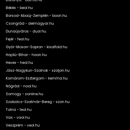
Békés - beol.hu
Borsod-Abaúj-Zemplén - boon.hu
Csongrád - delmagyar.hu
Dunaújváros - duol.hu
Fejér - feol.hu
Győr-Moson-Sopron - kisalfold.hu
Hajdú-Bihar - haon.hu
Heves - heol.hu
Jász-Nagykun-Szolnok - szoljon.hu
Komárom-Esztergom - kemma.hu
Nógrád - nool.hu
Somogy - sonline.hu
Szabolcs-Szatmár-Bereg - szon.hu
Tolna - teol.hu
Vas - vaol.hu
Veszprém - veol.hu