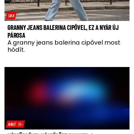
SIKK
GRANNY JEANS BALERINA CIPŐVEL, EZ A NYÁR ÚJ
PÁROSA
A granny jeans balerina cipővel most
hódít.
NÍNÓ
18+