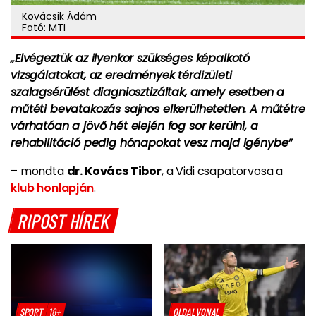
Kovácsik Ádám
Fotó: MTI
„Elvégeztük az ilyenkor szükséges képalkotó
vizsgálatokat, az eredmények térdizületi
szalagsérülést diagniosztizáltak, amely esetben a
műtéti bevatakozás sajnos elkerülhetetlen. A műtétre
várhatóan a jövő hét elején fog sor kerülni, a
rehabilitáció pedig hónapokat vesz majd igénybe”
– mondta
dr. Kovács Tibor
, a Vidi csapatorvosa a
klub honlapján
.
RIPOST HÍREK
SPORT
18+
OLDALVONAL