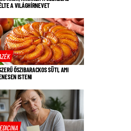
ÉLTE A VILÁGHÍRNEVET
AZÉK
SZERŰ ŐSZIBARACKOS SÜTI, AMI
ENESEN ISTENI
EDICINA