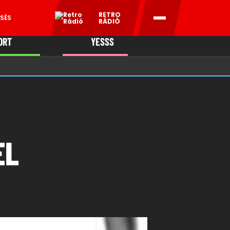
RETRO
SÉS
RÁDIÓ
ORT
YESSS
MANI
EL