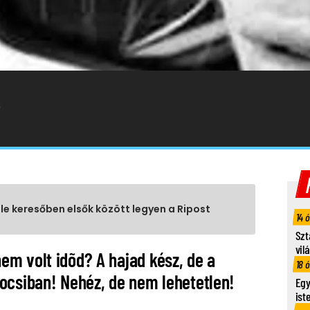
S
gle keresőben elsők között legyen a Ripost
14 
Szt
vil
m volt idõd? A hajad kész, de a
18 
ocsiban! Nehéz, de nem lehetetlen!
Egy
ist