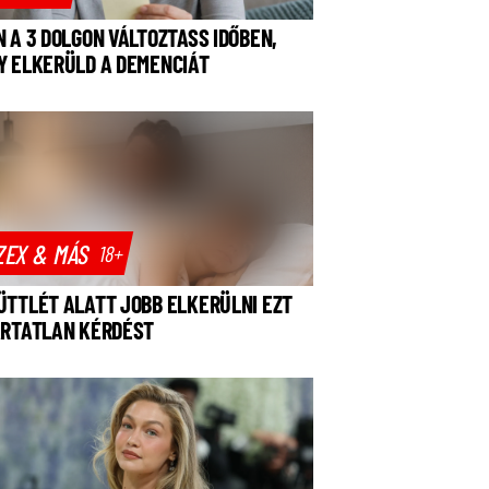
N A 3 DOLGON VÁLTOZTASS IDŐBEN,
Y ELKERÜLD A DEMENCIÁT
ZEX & MÁS
18+
ÜTTLÉT ALATT JOBB ELKERÜLNI EZT
ÁRTATLAN KÉRDÉST