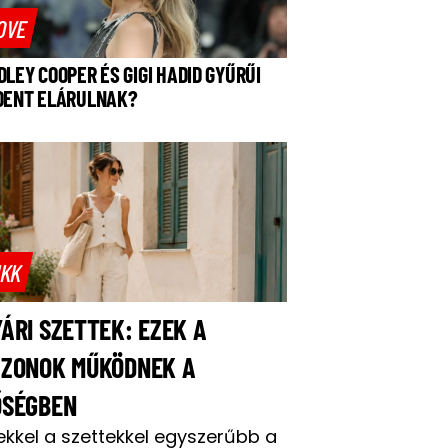
OVE
DLEY COOPER ÉS GIGI HADID GYŰRŰI
DENT ELÁRULNAK?
IKK
ÁRI SZETTEK: EZEK A
AZONOK MŰKÖDNEK A
ŐSÉGBEN
ekkel a szettekkel egyszerűbb a