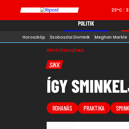
23°C
3
POLITIK
Horoszkóp
Szoboszlai Dominik
Meghan Markle
RIPOST
/
YESSS
/
SIKK
SIKK
ÍGY SMINKEL
ROHANÁS
PRAKTIKA
SMIN