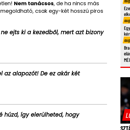
aug
etlen!
Nem tanácsos
, de ha nincs más
Eze
 megoldható, csak egy-két hosszú piros
elk
aug
Egy
e ejts ki a kezedből, mert azt bizony
kér
aug
Bra
elá
MÉG
l az alapozót! De ez akár két
L
lé húzd, így elerülheted, hogy
SZT