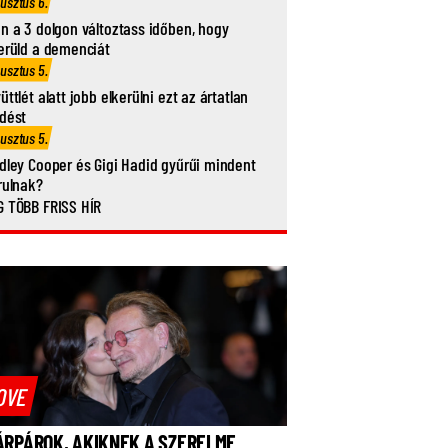
usztus 6.
n a 3 dolgon változtass időben, hogy
erüld a demenciát
usztus 5.
üttlét alatt jobb elkerülni ezt az ártatlan
dést
usztus 5.
dley Cooper és Gigi Hadid gyűrűi mindent
rulnak?
 TÖBB FRISS HÍR
OVE
ÁRPÁROK, AKIKNEK A SZERELME