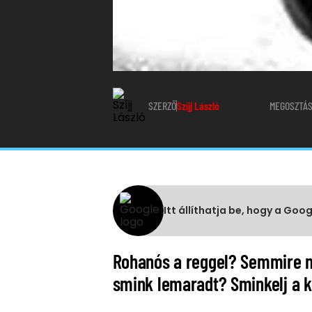
SZERZŐ
Szíjj László
MEGOSZTÁ
Itt állíthatja be, hogy a Goo
Rohanós a reggel? Semmire ne
smink lemaradt? Sminkelj a k