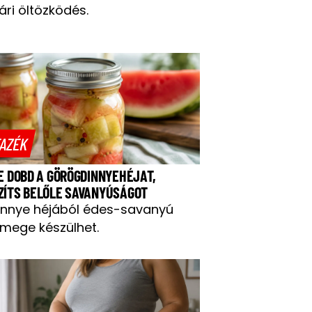
ári öltözködés.
AZÉK
NE DOBD A GÖRÖGDINNYEHÉJAT,
ZÍTS BELŐLE SAVANYÚSÁGOT
innye héjából édes-savanyú
mege készülhet.