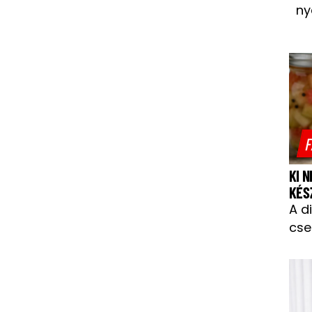
ny
F
KI 
KÉS
A d
cse