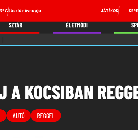
3°C
László névnapja
JÁTÉKOK
KERE
SZTÁR
ÉLETMÓDI
SP
J A KOCSIBAN REGG
K
AUTÓ
REGGEL