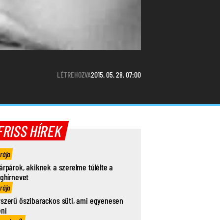
LÉTREHOZVA
2015. 05. 28. 07:00
FRISS HÍREK
órája
árpárok, akiknek a szerelme túlélte a
ághírnevet
órája
szerű őszibarackos süti, ami egyenesen
eni