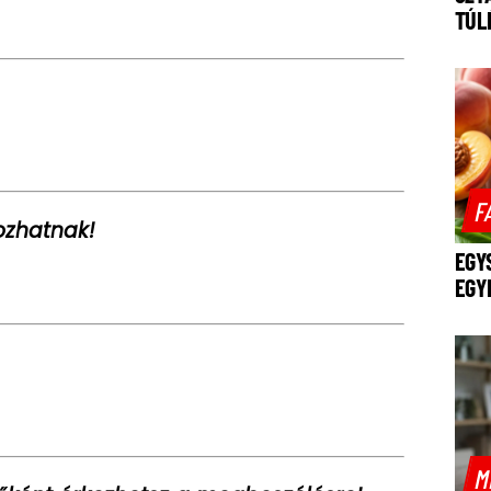
TÚL
F
ozhatnak!
EGY
EGY
M