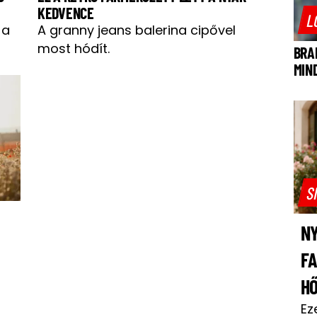
KEDVENCE
L
 a
A granny jeans balerina cipővel
most hódít.
BRA
MIN
S
NY
F
H
Ez