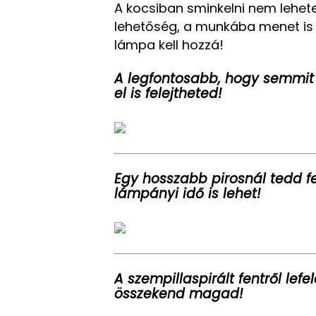
A kocsiban sminkelni nem lehet
lehetőség, a munkába menet is
lámpa kell hozzá!
A legfontosabb, hogy semmit n
el is felejtheted!
Egy hosszabb pirosnál tedd fe
lámpányi idő is lehet!
A szempillaspirált fentről lefe
összekend magad!