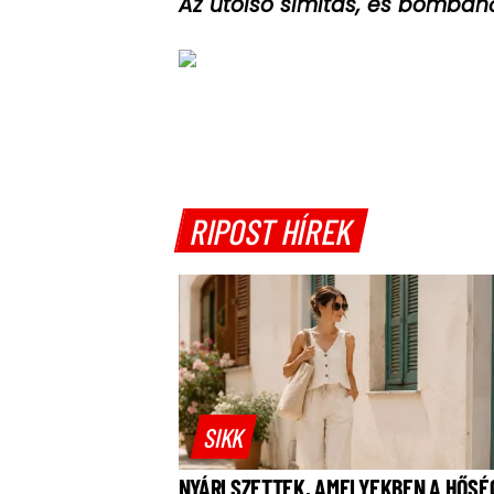
Az utolsó simítás, és bomban
RIPOST HÍREK
SIKK
NYÁRI SZETTEK, AMELYEKBEN A HŐSÉ