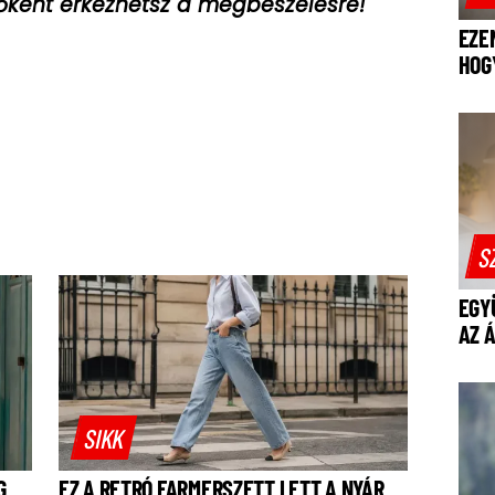
őként érkezhetsz a megbeszélésre!
EZE
HOG
S
EGY
AZ 
SIKK
G
EZ A RETRÓ FARMERSZETT LETT A NYÁR