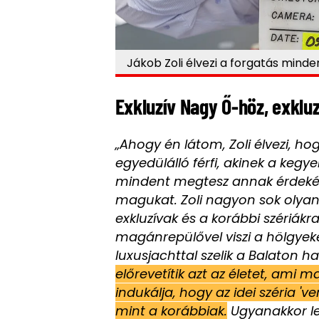
Jákob Zoli élvezi a forgatás minde
Exkluzív Nagy Ő-höz, exklu
„Ahogy én látom, Zoli élvezi, ho
egyedülálló férfi, akinek a kegye
mindent megtesz annak érdekébe
magukat. Zoli nagyon sok olyan
exkluzívak és a korábbi szériákr
magánrepülővel viszi a hölgyek
luxusjachttal szelik a Balaton ha
előrevetítik azt az életet, ami m
indukálja, hogy az idei széria '
mint a korábbiak.
Ugyanakkor le