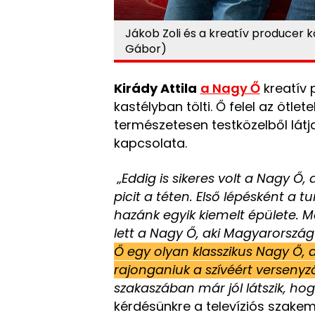
Jákob Zoli és a kreatív producer 
Gábor)
Kirády Attila
a Nagy Ő
kreatív 
kastélyban tölti. Ő felel az ötle
természetesen testközelből látj
kapcsolata.
„Eddig is sikeres volt a Nagy 
picit a téten. Első lépésként a tu
hazánk egyik kiemelt épülete. Má
lett a Nagy Ő, aki Magyarorsz
Ő egy olyan klasszikus Nagy Ő,
rajonganiuk a szívéért versenyz
szakaszában már jól látszik, hog
kérdésünkre a televíziós szakemb