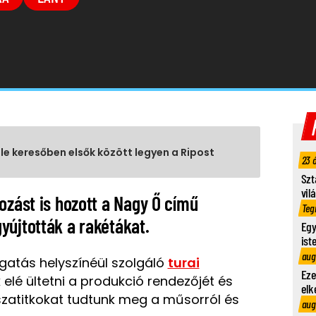
gle keresőben elsők között legyen a Ripost
23 
Szt
vil
ozást is hozott a Nagy Ő című
Teg
yújtották a rakétákat.
Egy
ist
aug
gatás helyszínéül szolgáló
turai
Eze
 elé ültetni a produkció rendezőjét és
elk
isszatitkokat tudtunk meg a műsorról és
aug