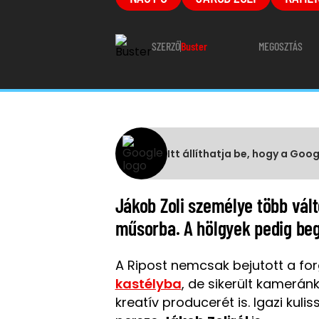
SZERZŐ
Buster
MEGOSZTÁS
Itt állíthatja be, hogy a Goo
Jákob Zoli személye több vált
műsorba. A hölgyek pedig beg
A Ripost nemcsak bejutott a for
kastélyba
, de sikerült kameránk
kreatív producerét is. Igazi kul