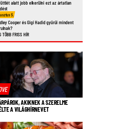
üttlét alatt jobb elkerülni ezt az ártatlan
dést
usztus 5.
dley Cooper és Gigi Hadid gyűrűi mindent
rulnak?
 TÖBB FRISS HÍR
OVE
ÁRPÁROK, AKIKNEK A SZERELME
ÉLTE A VILÁGHÍRNEVET