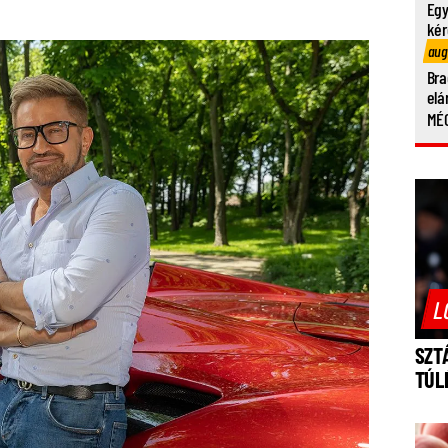
Egy
kér
aug
Bra
elá
MÉG
L
SZT
TÚL