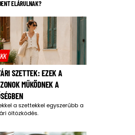
DENT ELÁRULNAK?
IKK
ÁRI SZETTEK: EZEK A
AZONOK MŰKÖDNEK A
ŐSÉGBEN
ekkel a szettekkel egyszerűbb a
ári öltözködés.