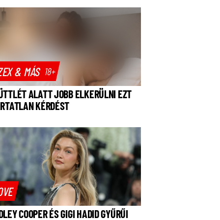
ZEX & MÁS
18+
ÜTTLÉT ALATT JOBB ELKERÜLNI EZT
ÁRTATLAN KÉRDÉST
OVE
DLEY COOPER ÉS GIGI HADID GYŰRŰI