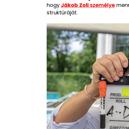
hogy
Jákob Zoli
személye
menn
struktúráját.