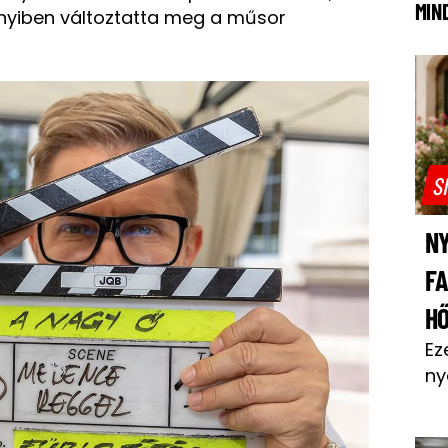
MIN
yiben változtatta meg a műsor
S
NY
F
H
Ez
ny