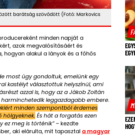
között barátság szövődött (Fotó: Markovics
F
producereként minden napját a
EGY
tekért, azok megvalósításáért és
EGY
a, hogyan alakul a lányok és a főhős
Ő, de most úgy gondoltuk, emelünk egy
rai kastélyt választottuk helyszínül, ami
srészt azzal is, hogy az a Jákob Zoltán
ág harminchetedik leggazdagabb embere
.
M
 akiért minden szempontból érdemes
ő hölgyeknek.
És hát a forgatás ezen
EZE
y ez meg is történik”
– kezdte
HOG
er, aki elárulta, mit tapasztal
a magyar