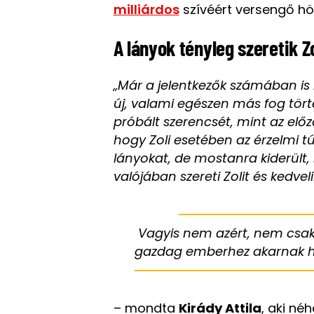
milliárdos
szívéért versengő hö
A lányok tényleg szeretik Zo
„Már a jelentkezők számában is 
új, valami egészen más fog tört
próbált szerencsét, mint az el
hogy Zoli esetében az érzelmi t
lányokat, de mostanra kiderült
valójában szereti Zolit és kedvel
Vagyis nem azért, nem csak 
gazdag emberhez akarnak 
– mondta
Kirády Attila
, aki né