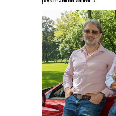
persze
Jákob Zoliról
is.