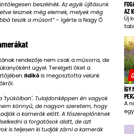
FOG
rintőlegesen beszélnék. Az egyik újításunk
AZ 
Illetve lesznek még elemek, melyek még
Új 
bá teszik a műsort”
– ígérte a Nagy Ő
tab
kamerákat
atának rendezője nem csak a műsorra, de
úkanyóként ügyel. Terelgeti őket a
O
ztőjében.
Ildikó
is megosztotta velünk
őkről.
ÍGY
PER
 a 'tyúkólban'. Tulajdonképpen én vagyok
A n
e nem könnyű, de nagyon szeretem, hogy
egy
t adják a kamerák előtt. A főszereplőnknek
selkedni a forgatások alatt, de azt
ok is teljesen ki tudják zárni a kamerák