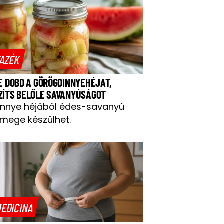
AZÉK
NE DOBD A GÖRÖGDINNYEHÉJAT,
ZÍTS BELŐLE SAVANYÚSÁGOT
innye héjából édes-savanyú
mege készülhet.
EDICINA