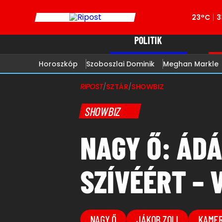
23°C
3
POLITIK
Horoszkóp
Szoboszlai Dominik
Meghan Markle
RIPOST
/
SZTÁR
/
SHOWBIZ
SHOWBIZ
NAGY Ő: ÁDÁ
SZÍVÉÉRT – 
NAGY Ő
JÁKOB ZOLI
KAME