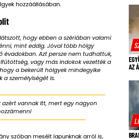
lgyek hozzáállásában.
lit
látszott, hogy ebben a szériában valami
S
énni, mint eddig. Jóval több hölgy
őző évadokban. Azt persze nem tudhattuk,
EGY
úlfűtöttség, vagy más indokok vezették a
AZ 
, hogy a bekerült hölgyek mindegyike
ik a személyiségét is.
azért vannak itt, mert egy nagyon
hozzámenni
L
BRA
hány szóban mesélt lapunknak arról is,