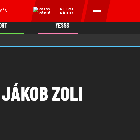
RETRO
SÉS
RÁDIÓ
ORT
YESSS
MANI
 JÁKOB ZOLI