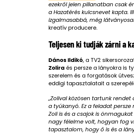
ezekről jelen pillanatban csak é
a Hazatérés kulcsnevet kapta. 
izgalmasabbá, még látványosab
kreatív producere.
Teljesen ki tudják zárni a 
Dános Ildikó
, a TV2 sikersoroz
Zolira
és persze a lányokra is ty
szerelem és a forgatások útves
eddigi tapasztalatait a szerepél
„Zolival közösen tartunk rendet
a tyúkanyó. Ez a feladat persz
Zoli is és a csajok is önmaguka
nagy félelme volt, hogyan fog vi
tapasztalom, hogy ő is és a lány