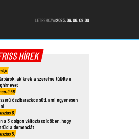
LÉTREHOZVA
2023. 06. 06. 09:00
FRISS HÍREK
órája
árpárok, akiknek a szerelme túlélte a
ághírnevet
nap, 9:58
szerű őszibarackos süti, ami egyenesen
eni
usztus 6.
n a 3 dolgon változtass időben, hogy
erüld a demenciát
usztus 5.