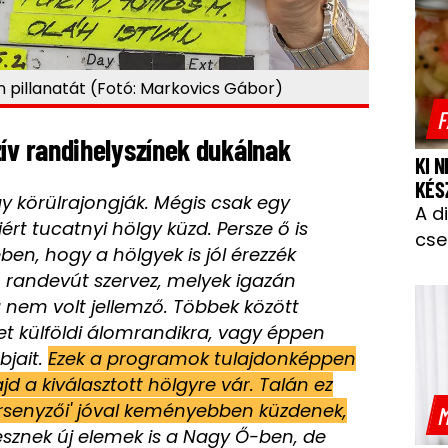
n pillanatát (Fotó: Markovics Gábor)
F
zív randihelyszínek dukálnak
KI 
KÉS
gy körülrajongják. Mégis csak egy
A d
iért tucatnyi hölgy küzd. Persze ő is
cse
n, hogy a hölgyek is jól érezzék
 randevút szervez, melyek igazán
a nem volt jellemző. Többek között
et külföldi álomrandikra, vagy éppen
bjait.
Ezek a programok tulajdonképpen
ajd a kiválasztott hölgyre vár. Talán ez
versenyzői' jóval keményebben küzdenek,
M
sznek új elemek is a Nagy Ő-ben, de