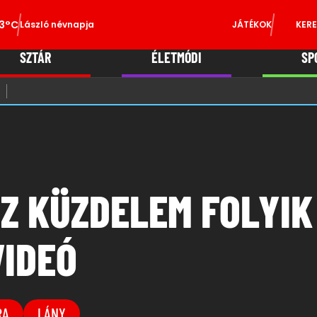
3°C
László névnapja
JÁTÉKOK
KERE
SZTÁR
ÉLETMÓDI
SP
Z KÜZDELEM FOLYIK
VIDEÓ
RA
LÁNY