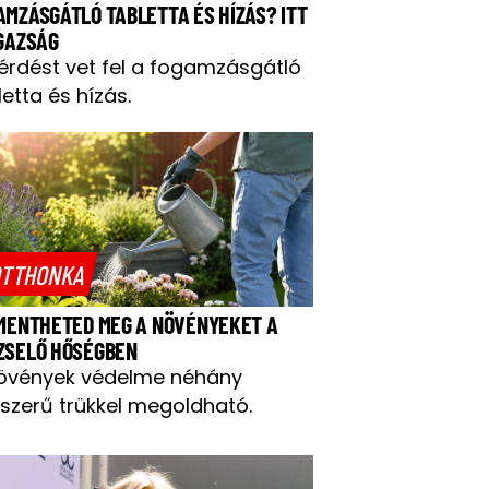
AMZÁSGÁTLÓ TABLETTA ÉS HÍZÁS? ITT
IGAZSÁG
kérdést vet fel a fogamzásgátló
letta és hízás.
TTHONKA
 MENTHETED MEG A NÖVÉNYEKET A
ZSELŐ HŐSÉGBEN
övények védelme néhány
szerű trükkel megoldható.