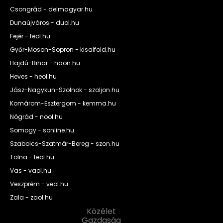
Csongrád - delmagyar.hu
Dunaújváros - duol.hu
Fejér - feol.hu
Győr-Moson-Sopron - kisalfold.hu
Hajdú-Bihar - haon.hu
Heves - heol.hu
Jász-Nagykun-Szolnok - szoljon.hu
Komárom-Esztergom - kemma.hu
Nógrád - nool.hu
Somogy - sonline.hu
Szabolcs-Szatmár-Bereg - szon.hu
Tolna - teol.hu
Vas - vaol.hu
Veszprém - veol.hu
Zala - zaol.hu
Közélet
Gazdaság