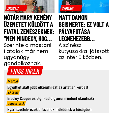
SHOWBIZ
SHOWBIZ
NÓTÁR MARY KEMÉNY
MATT DAMON
ÜZENETET KÜLDÖTT A
BEISMERTE: EZ VOLT A
FIATAL ZENÉSZEKNEK:
PÁLYAFUTÁSA
"NEM MINDEGY, HOGY
LEGNEHEZEBB
MIT VISZEL A
Szerinte a mostani
PILLANATA
A színész
fiatalok már nem
kutyusokkal játszott
SZÍNPADRA!"
ugyanúgy
az interjú közben.
gondolkoznak.
FRISS HÍREK
17 órája
Együttlét alatt jobb elkerülni ezt az ártatlan kérdést
23 órája
Bradley Cooper és Gigi Hadid gyűrűi mindent elárulnak?
augusztus 3.
Nyári szettek: ezek a fazonok működnek a hőségben