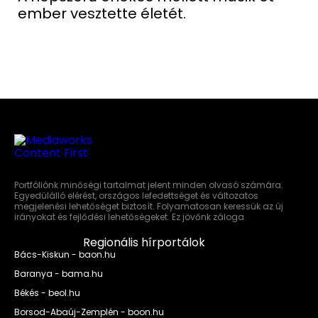
ember vesztette életét.
Portfóliónk minőségi tartalmat jelent minden olvasó számára.
Egyedülálló elérést, országos lefedettséget és változatos
megjelenési lehetőséget biztosít. Folyamatosan keressük az új
irányokat és fejlődési lehetőségeket. Ez jövőnk záloga.
Regionális hírportálok
Bács-Kiskun - baon.hu
Baranya - bama.hu
Békés - beol.hu
Borsod-Abaúj-Zemplén - boon.hu