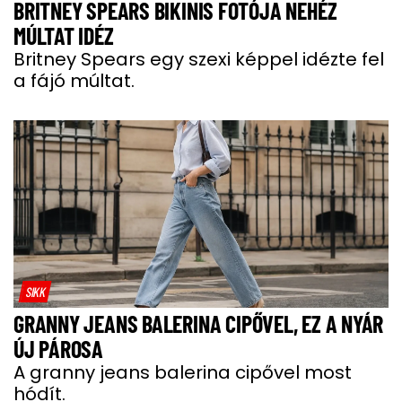
BRITNEY SPEARS BIKINIS FOTÓJA NEHÉZ
MÚLTAT IDÉZ
Britney Spears egy szexi képpel idézte fel
a fájó múltat.
SIKK
GRANNY JEANS BALERINA CIPŐVEL, EZ A NYÁR
ÚJ PÁROSA
A granny jeans balerina cipővel most
hódít.