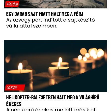
KÜLFÖLD
EGY DARAB SAJT MIATT HALT MEG A FÉRJ
Az özvegy pert indított a sajtkészítő
vállalattal szemben.
LELKIZŐ
HELIKOPTER-BALESETBEN HALT MEG A VILÁGHÍRŰ
ÉNEKES
A népszerű énekes mellett másik öt