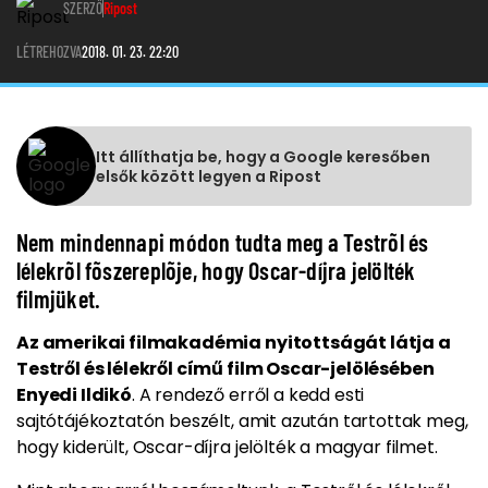
SZERZŐ
Ripost
LÉTREHOZVA
2018. 01. 23. 22:20
Itt állíthatja be, hogy a Google keresőben
elsők között legyen a Ripost
Nem mindennapi módon tudta meg a Testrõl és
lélekrõl fõszereplõje, hogy Oscar-díjra jelölték
filmjüket.
Az amerikai filmakadémia nyitottságát látja a
Testről és lélekről című film Oscar-jelölésében
Enyedi Ildikó
. A rendező erről a kedd esti
sajtótájékoztatón beszélt, amit azután tartottak meg,
hogy kiderült, Oscar-díjra jelölték a magyar filmet.