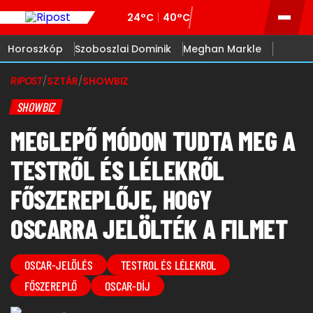
24°C
40°C
Horoszkóp
Szoboszlai Dominik
Meghan Markle
RIPOST
/
SZTÁR
/
SHOWBIZ
SHOWBIZ
MEGLEPŐ MÓDON TUDTA MEG A
TESTRŐL ÉS LÉLEKRŐL
FŐSZEREPLŐJE, HOGY
OSCARRA JELÖLTÉK A FILMET
OSCAR-JELÖLÉS
TESTROL ÉS LÉLEKROL
FŐSZEREPLŐ
OSCAR-DÍJ