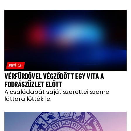
NÍNÓ
18+
VÉRFÜRDŐVEL VÉGZŐDÖTT EGY VITA A
FODRÁSZÜZLET ELŐTT
A családapát saját szerettei szeme
láttára lőtték le.