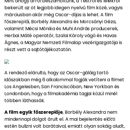
Mint ahogy arról beszámoltunk,
a Testről és lélekről
bekerült az öt legjobb idegen nyelvű film közé, vagyis
márciusban akár még Oscar-díjas is lehet.
A film
főszereplői, Borbély Alexandra és Morcsányi Géza,
valamint Mécsi Mónika és Muhi András producerek,
Herbai Máté operatőr, Szalai Károly vágó és Havas
Ágnes, a Magyar Nemzeti Filmalap vezérigazgatója is
részt vett a sajtótájékoztatón.
A rendező elárulta, hogy
az Oscar-gáláig tartó
időszakban még 6 alkalommal fogják vetíteni a filmet
Los Angelesben, San Franciscóban, New Yorkban és
Londonban
, hogy a filmakadémia tagjai közül minél
többen láthassák.
A film egyik főszereplője
, Borbély Alexandra nem
mindennapi dolgot árult el. A mai bejelentés előtti
estén bulizni volt barátaival, emiatt olyan sokáig aludt,