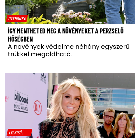
OTTHONKA
ÍGY MENTHETED MEG A NÖVÉNYEKET A PERZSELŐ
HŐSÉGBEN
A növények védelme néhány egyszerű
trükkel megoldható.
LELKIZŐ