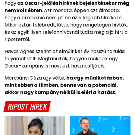
hogy
az Oscar-jelölés hírének bejelentésekor még
nem volt ébren
. Azt mondta, éppen azt álmodta,
hogy a produkció nem jut be az 5 legjobb film közé.
Mikor aztán felébredt, látta, hogy rengetegen hívták,
és az egyik ilyen telefonhívásnál tudta meg a jó hírt a
riportertől.
Havas Ágnes szerint az elmúlt két év hosszú tanulási
folyamat volt. Megtanulták, hogyan működik egy
Oscar-kampány, s most ezt hasznosítják is.
Morcsányi Géza úgy vélte,
ha egy műalkotásban,
mint ebben a filmben, benne van a potenciál,
akkor nagy kampány nélkül is eléri a hatást.
RIPOST HÍREK