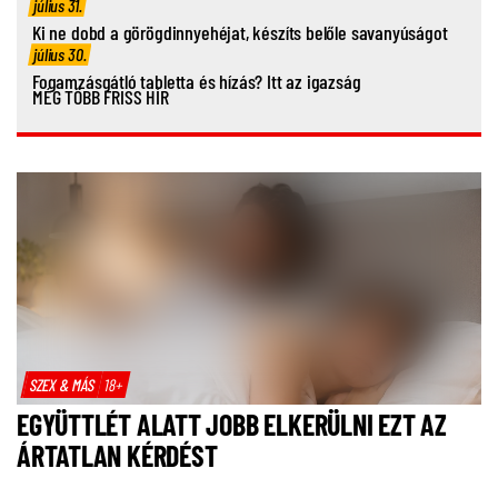
július 31.
Ki ne dobd a görögdinnyehéjat, készíts belőle savanyúságot
július 30.
Fogamzásgátló tabletta és hízás? Itt az igazság
MÉG TÖBB FRISS HÍR
SZEX & MÁS
18+
EGYÜTTLÉT ALATT JOBB ELKERÜLNI EZT AZ
ÁRTATLAN KÉRDÉST