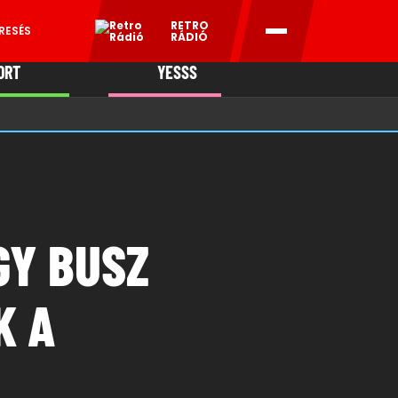
RETRO
RESÉS
RÁDIÓ
ORT
YESSS
MANI
GY BUSZ
K A