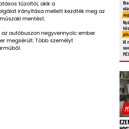
Bra
atásos tűzoltói, akik a
elá
lgálat irányítása mellett kezdték meg az
aug
 műszaki mentést.
Nyá
hő
nt az autóbuszon negyvennyolc ember
júli
er megsérült.
Több személyt
Ki 
árműből.
sa
MÉG
M
EZE
HOG