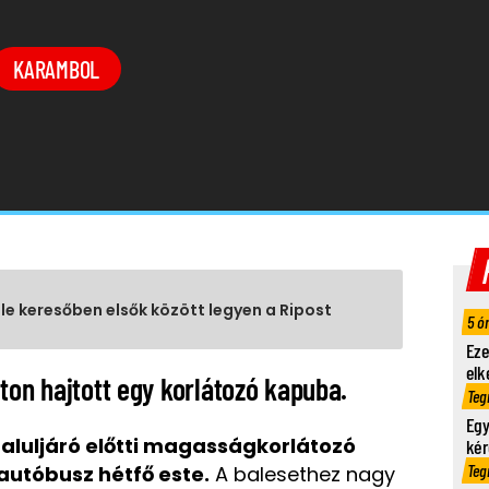
KARAMBOL
gle keresőben elsők között legyen a Ripost
5 ó
Eze
elk
ton hajtott egy korlátozó kapuba.
Teg
Egy
 aluljáró előtti magasságkorlátozó
kér
Teg
utóbusz hétfő este.
A balesethez nagy