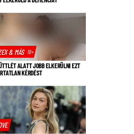
ZEX & MÁS
18+
ÜTTLÉT ALATT JOBB ELKERÜLNI EZT
ÁRTATLAN KÉRDÉST
OVE