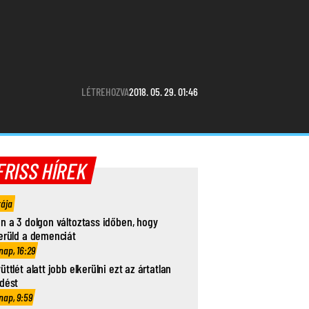
LÉTREHOZVA
2018. 05. 29. 01:46
FRISS HÍREK
rája
n a 3 dolgon változtass időben, hogy
erüld a demenciát
nap, 16:29
üttlét alatt jobb elkerülni ezt az ártatlan
dést
nap, 9:59