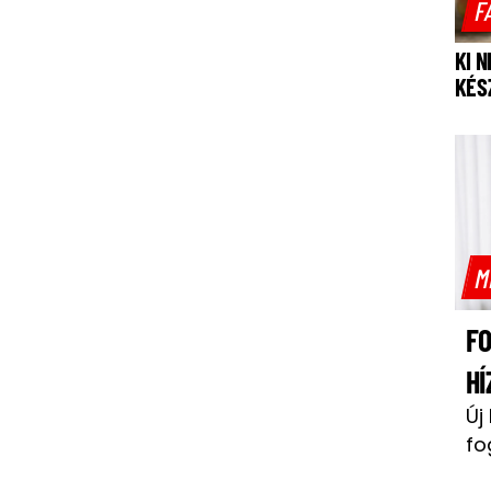
F
KI 
KÉS
M
F
HÍ
Új
fo