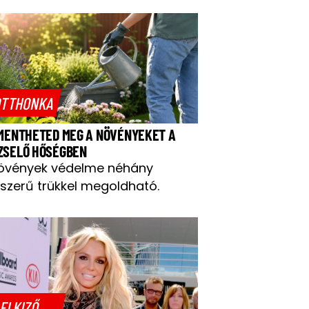
TTHONKA
 MENTHETED MEG A NÖVÉNYEKET A
ZSELŐ HŐSÉGBEN
övények védelme néhány
szerű trükkel megoldható.
ELKIZŐ