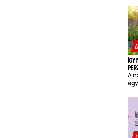
O
ÍGY
PER
A n
egy
L