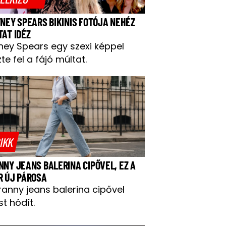
TNEY SPEARS BIKINIS FOTÓJA NEHÉZ
TAT IDÉZ
tney Spears egy szexi képpel
te fel a fájó múltat.
IKK
NNY JEANS BALERINA CIPŐVEL, EZ A
R ÚJ PÁROSA
ranny jeans balerina cipővel
t hódít.