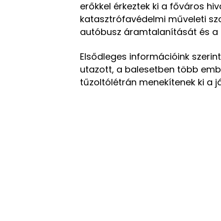
erőkkel érkeztek ki a főváros hiv
katasztrófavédelmi műveleti szo
autóbusz áramtalanítását és a
Elsődleges információink szeri
utazott, a balesetben több emb
tűzoltólétrán menekítenek ki a j