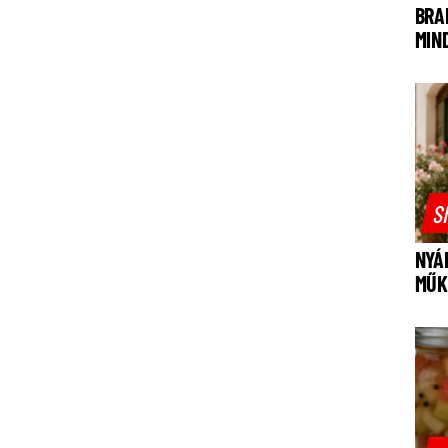
BRA
MIN
S
NYÁ
MŰK