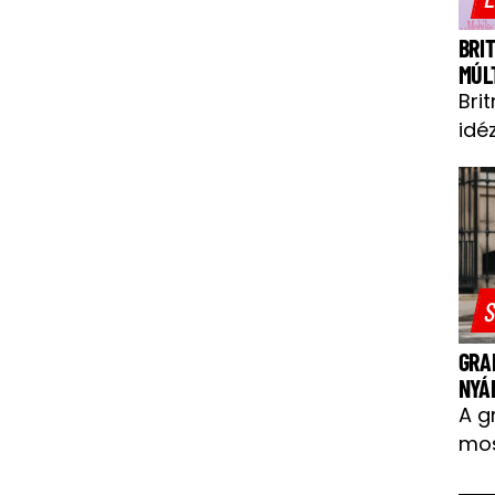
BRI
MÚL
Bri
idéz
S
GRA
NYÁ
A g
mos