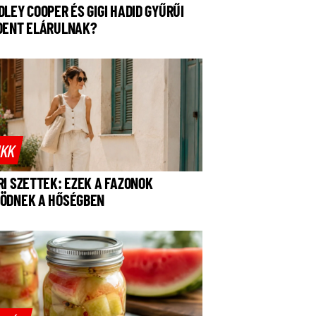
DLEY COOPER ÉS GIGI HADID GYŰRŰI
DENT ELÁRULNAK?
IKK
RI SZETTEK: EZEK A FAZONOK
ÖDNEK A HŐSÉGBEN