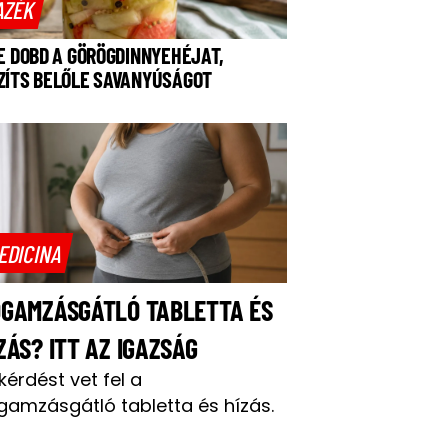
AZÉK
NE DOBD A GÖRÖGDINNYEHÉJAT,
ZÍTS BELŐLE SAVANYÚSÁGOT
EDICINA
OGAMZÁSGÁTLÓ TABLETTA ÉS
ZÁS? ITT AZ IGAZSÁG
 kérdést vet fel a
gamzásgátló tabletta és hízás.