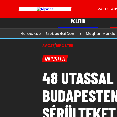
24°C
40
POLITIK
Horoszkóp
Szoboszlai Dominik
Meghan Markle
RIPOST
/
RIPOSTER
RIPOSTER
48 UTASSAL
BUDAPESTEN
SÉRÜLTEKET