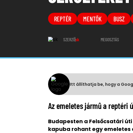
REPTÉR
MENTŐK
BUSZ
SZERZŐ
sk
MEGOSZTÁS
Itt állíthatja be, hogy a Goo
Az emeletes jármû a reptéri ú
Budapesten a Felsőcsatári úti
kapuba rohant egy emeletes a