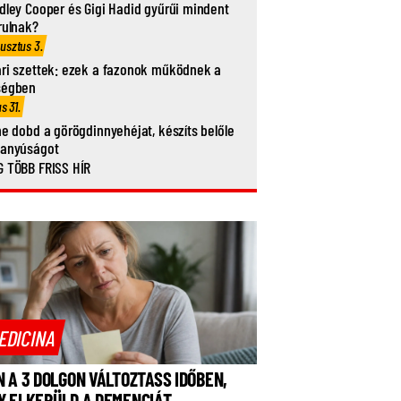
dley Cooper és Gigi Hadid gyűrűi mindent
rulnak?
usztus 3.
ri szettek: ezek a fazonok működnek a
ségben
us 31.
ne dobd a görögdinnyehéjat, készíts belőle
vanyúságot
 TÖBB FRISS HÍR
EDICINA
N A 3 DOLGON VÁLTOZTASS IDŐBEN,
Y ELKERÜLD A DEMENCIÁT