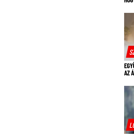
S
EGY
AZ 
L