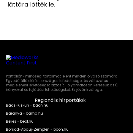
láttára lőtték le.
Portfóliónk minőségi tartalmat jelent minden olvasó számára.
Egyedülálló elérést, országos lefedettséget és változatos
megjelenési lehetőséget biztosít. Folyamatosan keressük az új
irányokat és fejlődési lehetőségeket. Ez jövőnk záloga.
Regionális hírportálok
Bács-Kiskun - baon.hu
Baranya - bama.hu
Békés - beol.hu
Borsod-Abaúj-Zemplén - boon.hu