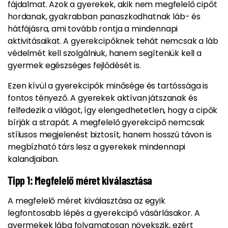
fájdalmat. Azok a gyerekek, akik nem megfelelő cipőt
hordanak, gyakrabban panaszkodhatnak láb- és
hátfájásra, ami tovább rontja a mindennapi
aktivitásaikat. A gyerekcipőknek tehát nemcsak a láb
védelmét kell szolgálniuk, hanem segíteniük kell a
gyermek egészséges fejlődését is.
Ezen kívül a gyerekcipők minősége és tartóssága is
fontos tényező. A gyerekek aktívan játszanak és
felfedezik a világot, így elengedhetetlen, hogy a cipők
bírják a strapát. A megfelelő gyerekcipő nemcsak
stílusos megjelenést biztosít, hanem hosszú távon is
megbízható társ lesz a gyerekek mindennapi
kalandjaiban.
Tipp 1: Megfelelő méret kiválasztása
A megfelelő méret kiválasztása az egyik
legfontosabb lépés a gyerekcipő vásárlásakor. A
gyermekek lába folyamatosan növekszik, ezért