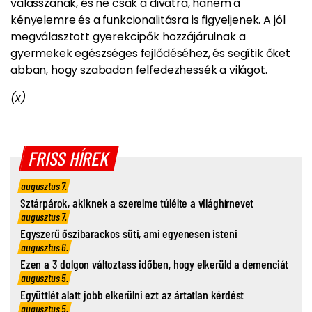
válasszanak, és ne csak a divatra, hanem a
kényelemre és a funkcionalitásra is figyeljenek. A jól
megválasztott gyerekcipők hozzájárulnak a
gyermekek egészséges fejlődéséhez, és segítik őket
abban, hogy szabadon felfedezhessék a világot.
(x)
FRISS HÍREK
augusztus 7.
Sztárpárok, akiknek a szerelme túlélte a világhírnevet
augusztus 7.
Egyszerű őszibarackos süti, ami egyenesen isteni
augusztus 6.
Ezen a 3 dolgon változtass időben, hogy elkerüld a demenciát
augusztus 5.
Együttlét alatt jobb elkerülni ezt az ártatlan kérdést
augusztus 5.