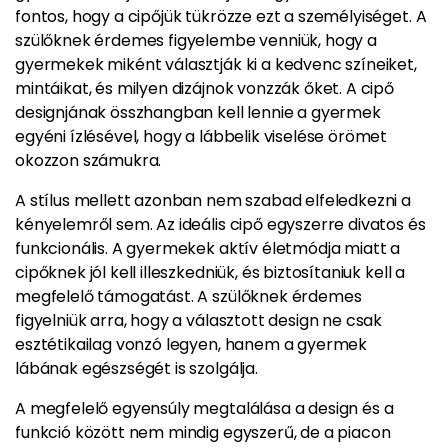
fontos, hogy a cipőjük tükrözze ezt a személyiséget. A
szülőknek érdemes figyelembe venniük, hogy a
gyermekek miként választják ki a kedvenc színeiket,
mintáikat, és milyen dizájnok vonzzák őket. A cipő
designjának összhangban kell lennie a gyermek
egyéni ízlésével, hogy a lábbelik viselése örömet
okozzon számukra.
A stílus mellett azonban nem szabad elfeledkezni a
kényelemről sem. Az ideális cipő egyszerre divatos és
funkcionális. A gyermekek aktív életmódja miatt a
cipőknek jól kell illeszkedniük, és biztosítaniuk kell a
megfelelő támogatást. A szülőknek érdemes
figyelniük arra, hogy a választott design ne csak
esztétikailag vonzó legyen, hanem a gyermek
lábának egészségét is szolgálja.
A megfelelő egyensúly megtalálása a design és a
funkció között nem mindig egyszerű, de a piacon