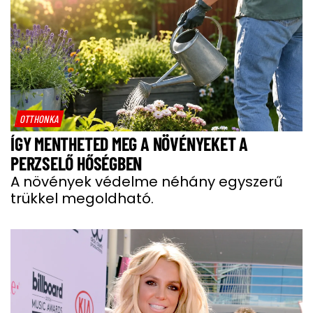
OTTHONKA
ÍGY MENTHETED MEG A NÖVÉNYEKET A
PERZSELŐ HŐSÉGBEN
A növények védelme néhány egyszerű
trükkel megoldható.