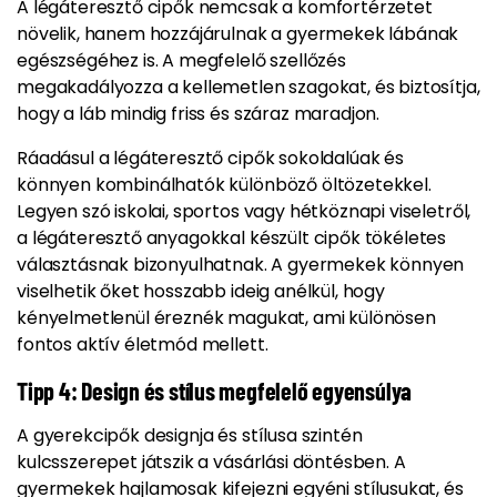
A légáteresztő cipők nemcsak a komfortérzetet
növelik, hanem hozzájárulnak a gyermekek lábának
egészségéhez is. A megfelelő szellőzés
megakadályozza a kellemetlen szagokat, és biztosítja,
hogy a láb mindig friss és száraz maradjon.
Ráadásul a légáteresztő cipők sokoldalúak és
könnyen kombinálhatók különböző öltözetekkel.
Legyen szó iskolai, sportos vagy hétköznapi viseletről,
a légáteresztő anyagokkal készült cipők tökéletes
választásnak bizonyulhatnak. A gyermekek könnyen
viselhetik őket hosszabb ideig anélkül, hogy
kényelmetlenül éreznék magukat, ami különösen
fontos aktív életmód mellett.
Tipp 4: Design és stílus megfelelő egyensúlya
A gyerekcipők designja és stílusa szintén
kulcsszerepet játszik a vásárlási döntésben. A
gyermekek hajlamosak kifejezni egyéni stílusukat, és