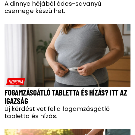
A dinnye héjából édes-savanyú
csemege készülhet.
MEDICINA
FOGAMZÁSGÁTLÓ TABLETTA ÉS HÍZÁS? ITT AZ
IGAZSÁG
Új kérdést vet fel a fogamzásgátló
tabletta és hízás.