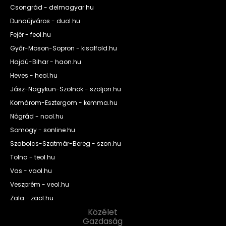
Csongrád - delmagyar.hu
Dunaújváros - duol.hu
Fejér - feol.hu
Győr-Moson-Sopron - kisalfold.hu
Hajdú-Bihar - haon.hu
Heves - heol.hu
Jász-Nagykun-Szolnok - szoljon.hu
Komárom-Esztergom - kemma.hu
Nógrád - nool.hu
Somogy - sonline.hu
Szabolcs-Szatmár-Bereg - szon.hu
Tolna - teol.hu
Vas - vaol.hu
Veszprém - veol.hu
Zala - zaol.hu
Közélet
Gazdaság