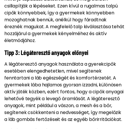
csillapítják a lépéseket. Ezen kívül a rugalmas talpú
cipők könnyebbek, így a gyermekek könnyebben
mozoghatnak bennük, anélkül hogy fáradtnak
éreznék magukat. A megfelelő talp kiválasztása tehát
hozzájárul a gyermekek kényelméhez és aktív
életmódjához.
Tipp 3: Légáteresztő anyagok előnyei
A légáteresztő anyagok használata a gyerekcipők
esetében elengedhetetlen, mivel segítenek
fenntartani a láb egészségét és komfortérzetét. A
gyermekek lába hajlamos gyorsan izzadni, különösen
aktív játék közben, ezért fontos, hogy a cipők anyagai
lehetővé tegyék a levegő áramlását. A légáteresztő
anyagok, mint például a vászon, a mesh és a bőr,
segítenek csökkenteni a nedvességet, így megelőzik
a láb gombás fertőzéseit és az egyéb bőrirritációkat.