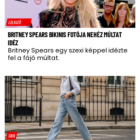
LELKIZŐ
BRITNEY SPEARS BIKINIS FOTÓJA NEHÉZ MÚLTAT
IDÉZ
Britney Spears egy szexi képpel idézte
fel a fájó múltat.
SIKK