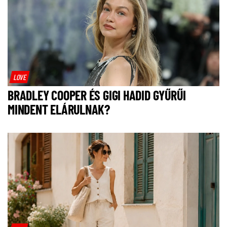
LOVE
BRADLEY COOPER ÉS GIGI HADID GYŰRŰI
MINDENT ELÁRULNAK?