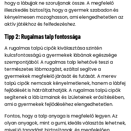
hogy a lábujjak ne szoruljanak össze. A megfelelő
illeszkedés biztosítja, hogy a gyermek szabadon és
kényelmesen mozoghasson, ami elengedhetetlen az
aktív játékhoz és felfedezéshez.
Tipp 2: Rugalmas talp fontossága
A rugalmas talpú cipők kiválasztása szintén
kulcsfontosságú a gyermekek lábának egészsége
szempontjából. A rugalmas talp lehetővé teszi a
természetes lábmozgást, ezáltal segítve a
gyermekek megfelelő járását és futását. A merev
talpú cipők nemcsak kényelmetlenek, hanem a lábfej
fejlődését is hátráltathatják. A rugalmas talpú cipők
segítenek a láb izmainak és ízületeinek erősítésében,
ami a gyermekek fejlődéséhez elengedhetetlen.
Fontos, hogy a talp anyaga is megfelelő legyen. Az
olyan anyagok, mint a gumi, ideális választás lehetnek,
mivel jó tapadást biztosítanak, és megfelelően