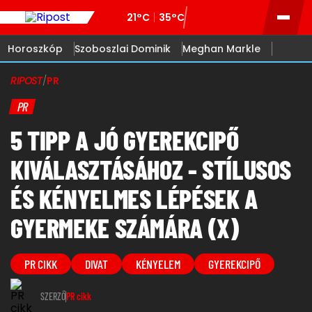
21°C
35°C
Horoszkóp
Szoboszlai Dominik
Meghan Markle
RIPOST
/
PR
PR
5 TIPP A JÓ GYEREKCIPŐ
KIVÁLASZTÁSÁHOZ - STÍLUSOS
ÉS KÉNYELMES LÉPÉSEK A
GYERMEKE SZÁMÁRA (X)
PR CIKK
DIVAT
KÉNYELEM
GYEREKCIPŐ
SZERZŐ
PR cikk