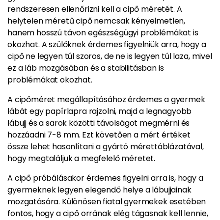
rendszeresen ellenőrizni kell a cipő méretét. A
helytelen méretű cipő nemcsak kényelmetlen,
hanem hosszú távon egészségügyi problémákat is
okozhat. A szülőknek érdemes figyelniük arra, hogy a
cipő ne legyen túl szoros, de ne is legyen túl laza, mivel
ez a láb mozgásában és a stabilitásban is
problémákat okozhat.
A cipőméret megállapításához érdemes a gyermek
lábát egy papírlapra rajzolni, majd a legnagyobb
lábujj és a sarok közötti távolságot megmérni és
hozzáadni 7-8 mm. Ezt követően a mért értéket
össze lehet hasonlítani a gyártó mérettáblázatával,
hogy megtaláljuk a megfelelő méretet.
A cipő próbálásakor érdemes figyelni arra is, hogy a
gyermeknek legyen elegendő helye a lábujjainak
mozgatására. Különösen fiatal gyermekek esetében
fontos, hogy a cipő orrának elég tágasnak kell lennie,