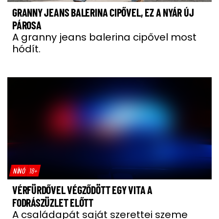
GRANNY JEANS BALERINA CIPŐVEL, EZ A NYÁR ÚJ
PÁROSA
A granny jeans balerina cipővel most
hódít.
NÍNÓ
18+
VÉRFÜRDŐVEL VÉGZŐDÖTT EGY VITA A
FODRÁSZÜZLET ELŐTT
A családapát saját szerettei szeme