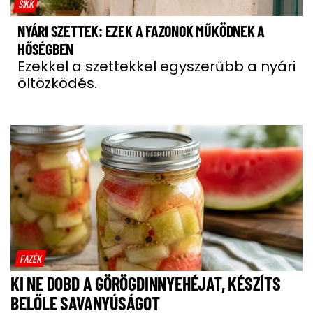
SIKK
NYÁRI SZETTEK: EZEK A FAZONOK MŰKÖDNEK A
HŐSÉGBEN
Ezekkel a szettekkel egyszerűbb a nyári
öltözködés.
FAZÉK
KI NE DOBD A GÖRÖGDINNYEHÉJAT, KÉSZÍTS
BELŐLE SAVANYÚSÁGOT