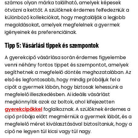
számos olyan márka található, amelyek képesek
ötvözni a kettőt. A szülőknek érdemes felfedezniük a
különböző kollekciókat, hogy megtalálják a legjobb
megoldásokat, amelyek megfelelnek a gyermek
igényeinek és preferenciáinak.
Tipp 5: Vásárlási tippek és szempontok
A gyerekcipő vásárlása során érdemes figyelembe
venni néhány fontos tippet és szempontot, amelyek
segíthetnek a megfelelő döntés meghozatalában. Az
első és legfontosabb, hogy mindig próbáljuk fel a
cipőt a gyermek lábán, hogy biztosak lehessünk a
megfelelő illeszkedésben. Ai ideális vásárlást
megkönnyítik azok az boltok, ahol kifejezetten
gyerekcipőkkel
foglalkoznak. A szülőknek érdemes a
cipő próbája előtt megmérniük a gyermek lábát, és a
megfelelő méret kiválasztásával biztosítaniuk, hogy a
cipő ne legyen túl kicsi vagy túl nagy.