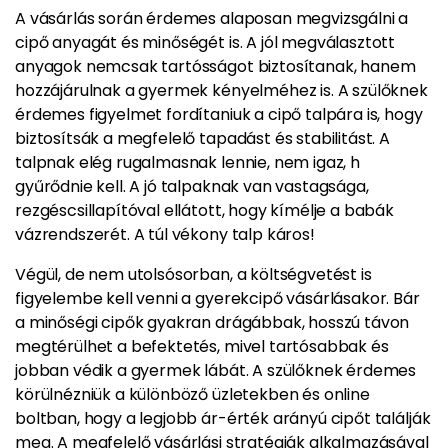
A vásárlás során érdemes alaposan megvizsgálni a
cipő anyagát és minőségét is. A jól megválasztott
anyagok nemcsak tartósságot biztosítanak, hanem
hozzájárulnak a gyermek kényelméhez is. A szülőknek
érdemes figyelmet fordítaniuk a cipő talpára is, hogy
biztosítsák a megfelelő tapadást és stabilitást. A
talpnak elég rugalmasnak lennie, nem igaz, h
gyűrődnie kell. A jó talpaknak van vastagsága,
rezgéscsillapítóval ellátott, hogy kímélje a babák
vázrendszerét. A túl vékony talp káros!
Végül, de nem utolsósorban, a költségvetést is
figyelembe kell venni a gyerekcipő vásárlásakor. Bár
a minőségi cipők gyakran drágábbak, hosszú távon
megtérülhet a befektetés, mivel tartósabbak és
jobban védik a gyermek lábát. A szülőknek érdemes
körülnézniük a különböző üzletekben és online
boltban, hogy a legjobb ár-érték arányú cipőt találják
meg. A megfelelő vásárlási stratégiák alkalmazásával