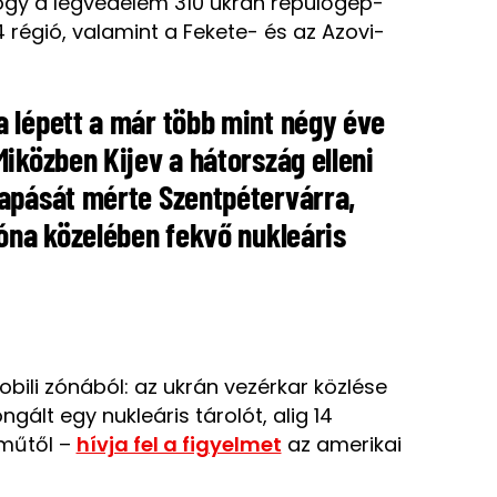
hogy a légvédelem 310 ukrán repülőgép-
 régió, valamint a Fekete- és az Azovi-
 lépett a már több mint négy éve
iközben Kijev a hátország elleni
sapását mérte Szentpétervárra,
zóna közelében fekvő nukleáris
bili zónából: az ukrán vezérkar közlése
ált egy nukleáris tárolót, alig 14
őműtől –
hívja fel a figyelmet
az amerikai