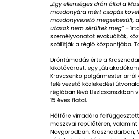
„Egy ellenséges drón által a M
mozdonyára mért csapás követk
mozdonyvezető megsebesült, a
utasok nem sérültek meg”
– írt
személyvonatot evakuálták, köz
szállítják a régió központjába. 
Dróntámadás érte a Krasznodari
kikötővárost, egy „átrakodókompl
Kravcsenko polgármester arról a
felé vezető közlekedési útvonala
régióban lévő Liszicsanszkban v
15 éves fiatal.
Hétfőre virradóra felfüggesztett
moszkvai repülőtéren, valamint 
Novgorodban, Krasznodarban, V