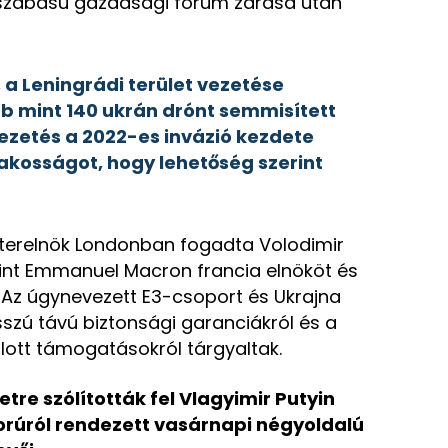
yszabású gazdasági fórum zárása után
, a Leningrádi terület vezetése
bb mint 140 ukrán drónt semmisített
zetés a 2022-es invázió kezdete
 lakosságot, hogy lehetőség szerint
szterelnök Londonban fogadta Volodimir
mint Emmanuel Macron francia elnököt és
. Az úgynevezett E3-csoport és Ukrajna
sszú távú biztonsági garanciákról és a
ánlott támogatásokról tárgyaltak.
etre szólították fel Vlagyimir Putyin
orúról rendezett vasárnapi négyoldalú