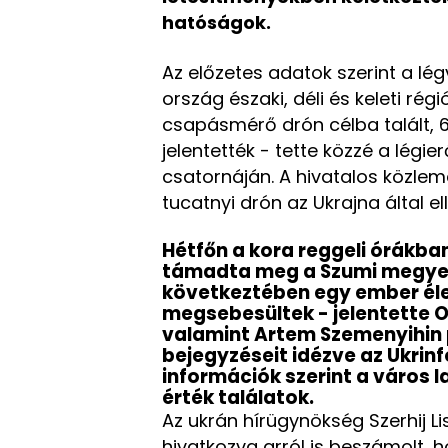
hatóságok.
Az előzetes adatok szerint a lé
ország északi, déli és keleti rég
csapásmérő drón célba talált, 
jelentették - tette közzé a lég
csatornáján. A hivatalos közle
tucatnyi drón az Ukrajna által e
Hétfőn a kora reggeli órákba
támadta meg a Szumi megyei
következtében egy ember éle
megsebesültek - jelentette 
valamint Artem Szemenyihin
bejegyzéseit idézve az Ukrin
információk szerint a város l
érték találatok.
Az ukrán hírügynökség Szerhij L
hivatkozva arról is beszámolt, 