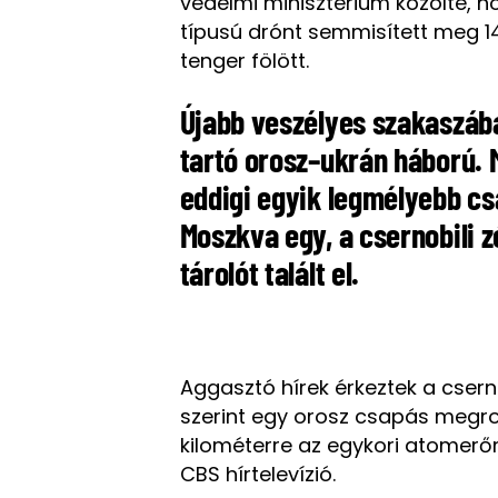
védelmi minisztérium közölte, 
típusú drónt semmisített meg 14
tenger fölött.
Újabb veszélyes szakaszába
tartó orosz–ukrán háború. M
eddigi egyik legmélyebb c
Moszkva egy, a csernobili 
tárolót talált el.
Aggasztó hírek érkeztek a cserno
szerint egy orosz csapás megrong
kilométerre az egykori atomer
CBS hírtelevízió.