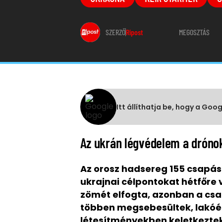
SZERZŐ
Ripost
MEGOSZTÁS
Itt állíthatja be, hogy a Goo
Az ukrán légvédelem a drónok
Az orosz hadsereg 155 csapá
ukrajnai célpontokat hétfőre 
zömét elfogta, azonban a cs
többen megsebesültek, lakóépü
létesítményekben keletkeztek 