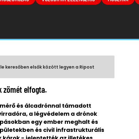
gle keresőben elsők között legyen a Ripost
 zömét elfogta.
smérő és álcadrónnal támadott
virradóra, a légvédelem a drónok
apásokban egy ember meghalt és
letekben és civil infrastrukturális
károk - jelentették az illetékes