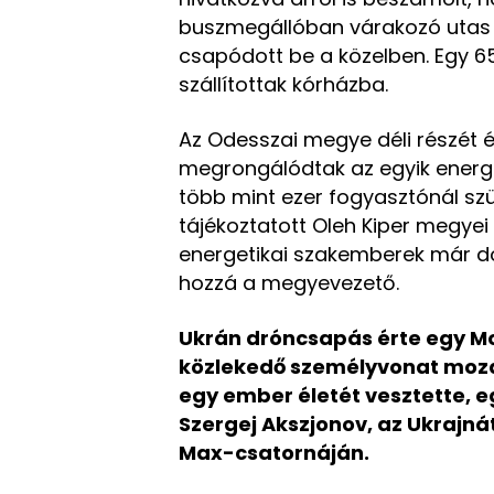
buszmegállóban várakozó utas 
csapódott be a közelben. Egy 6
szállítottak kórházba.
Az Odesszai megye déli részét 
megrongálódtak az egyik energi
több mint ezer fogyasztónál sz
tájékoztatott Oleh Kiper megye
energetikai szakemberek már do
hozzá a megyevezető.
Ukrán dróncsapás érte egy M
közlekedő személyvonat mozdo
egy ember életét vesztette, 
Szergej Akszjonov, az Ukrajnát
Max-csatornáján.