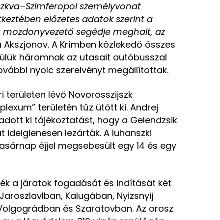
oszkva–Szimferopol személyvonat
eztében előzetes adatok szerint a
 mozdonyvezető segédje meghalt, az
a Akszjonov. A Krímben közlekedő összes
ülük háromnak az utasait autóbusszal
További nyolc szerelvényt megállítottak.
 területen lévő Novorosszijszk
exum” területén tűz ütött ki. Andrej
dott ki tájékoztatást, hogy a Gelendzsik
t ideiglenesen lezárták. A luhanszki
asárnap éjjel megsebesült egy 14 és egy
ék a járatok fogadását és indítását két
Jaroszlavlban, Kalugában, Nyizsnyij
olgográdban és Szaratovban. Az orosz