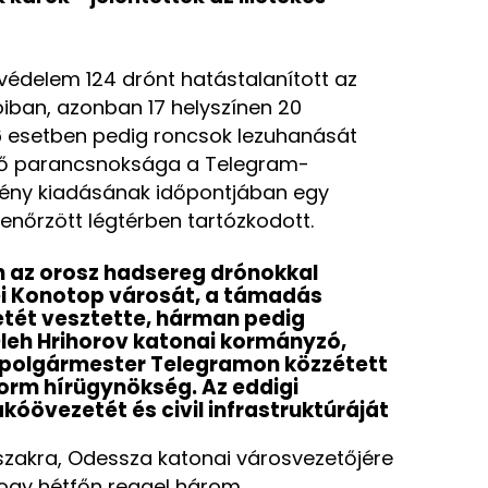
gvédelem 124 drónt hatástalanított az
ióiban, azonban 17 helyszínen 20
6 esetben pedig roncsok lezuhanását
ierő parancsnoksága a Telegram-
mény kiadásának időpontjában egy
llenőrzött légtérben tartózkodott.
n az orosz hadsereg drónokkal
 Konotop városát, a támadás
tét vesztette, hárman pedig
Oleh Hrihorov katonai kormányzó,
 polgármester Telegramon közzétett
form hírügynökség. Az eddigi
akóövezetét és civil infrastruktúráját
iszakra, Odessza katonai városvezetőjére
hogy hétfőn reggel három