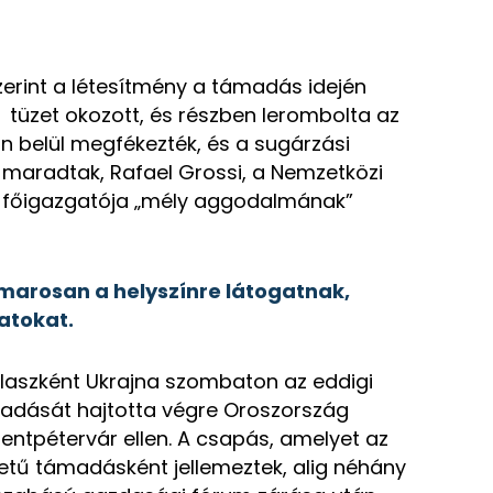
erint a létesítmény a támadás idején
 tüzet okozott, és részben lerombolta az
án belül megfékezték, és a sugárzási
maradtak, Rafael Grossi, a Nemzetközi
főigazgatója „mély aggodalmának”
amarosan a helyszínre látogatnak,
atokat.
laszként Ukrajna szombaton az eddigi
adását hajtotta végre Oroszország
ntpétervár ellen. A csapás, amelyet az
tű támadásként jellemeztek, alig néhány