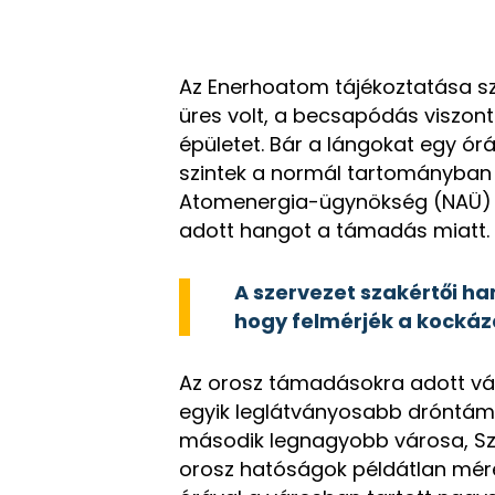
Az Enerhoatom tájékoztatása sz
üres volt, a becsapódás viszont
épületet. Bár a lángokat egy ór
szintek a normál tartományban 
Atomenergia-ügynökség (NAÜ) 
adott hangot a támadás miatt.
A szervezet szakértői h
hogy felmérjék a kockáz
Az orosz támadásokra adott vá
egyik leglátványosabb dróntám
második legnagyobb városa, Sze
orosz hatóságok példátlan mére