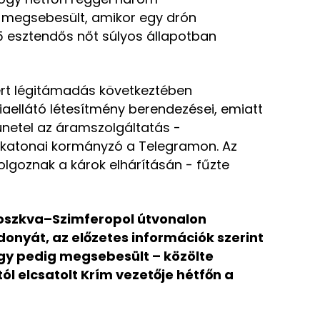
megsebesült, amikor egy drón
5 esztendős nőt súlyos állapotban
ért légitámadás következtében
aellátó létesítmény berendezései, emiatt
ünetel az áramszolgáltatás -
i katonai kormányzó a Telegramon. Az
lgoznak a károk elhárításán - fűzte
oszkva–Szimferopol útvonalon
nyát, az előzetes információk szerint
egy pedig megsebesült – közölte
ól elcsatolt Krím vezetője hétfőn a