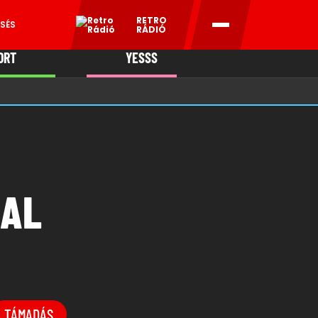
RETRO
SÉS
RÁDIÓ
ORT
YESSS
MANI
NAL
TÁMADÁS