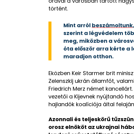
órával a városban tartott nag
történt.
Mint arról
beszámoltunk
szerint a légvédelem tö
meg, miközben a városve
óta először arra kérte a
maradjon otthon.
Eközben Keir Starmer brit mini
Zelenszkij ukrán államfőt, vala
Friedrich Merz német kancellárt
vezetői a Kijevnek nyújtandó ho
hajlandók koalíciója által felaj
Azonnali és teljeskörű tűzszün
orosz elnököt az ukrajnai háb