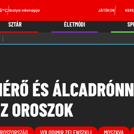
5°C
Ibolya névnapja
JÁTÉKOK
KERE
SZTÁR
ÉLETMÓDI
SP
MÉRŐ ÉS ÁLCADRÓN
Z OROSZOK
ROSZORSZÁG
VOLODIMIR ZELENSZKIJ
MOSZKVA