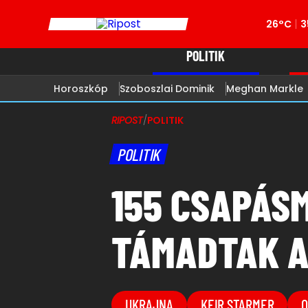
26°C
3
POLITIK
Horoszkóp
Szoboszlai Dominik
Meghan Markle
RIPOST
/
POLITIK
POLITIK
155 CSAPÁS
TÁMADTAK A
UKRAJNA
KEIR STARMER
O