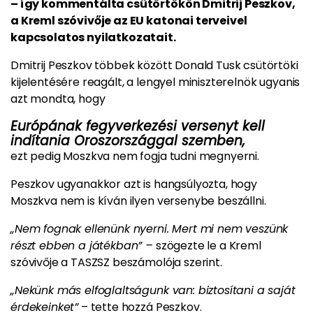
– így kommentálta csütörtökön Dmitrij Peszkov,
a Kreml szóvivője az EU katonai terveivel
kapcsolatos nyilatkozatait.
Dmitrij Peszkov többek között Donald Tusk csütörtöki
kijelentésére reagált, a lengyel miniszterelnök ugyanis
azt mondta, hogy
Európának fegyverkezési versenyt kell
indítania Oroszországgal szemben,
ezt pedig Moszkva nem fogja tudni megnyerni.
Peszkov ugyanakkor azt is hangsúlyozta, hogy
Moszkva nem is kíván ilyen versenybe beszállni.
„Nem fognak ellenünk nyerni. Mert mi nem veszünk
részt ebben a játékban” –
szögezte le a Kreml
szóvivője a TASZSZ beszámolója szerint.
„Nekünk más elfoglaltságunk van: biztosítani a saját
érdekeinket”
– tette hozzá Peszkov.