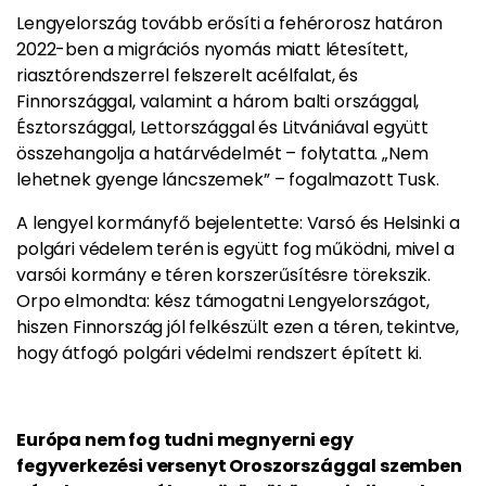
Lengyelország tovább erősíti a fehérorosz határon
2022-ben a migrációs nyomás miatt létesített,
riasztórendszerrel felszerelt acélfalat, és
Finnországgal, valamint a három balti országgal,
Észtországgal, Lettországgal és Litvániával együtt
összehangolja a határvédelmét – folytatta. „Nem
lehetnek gyenge láncszemek” – fogalmazott Tusk.
A lengyel kormányfő bejelentette: Varsó és Helsinki a
polgári védelem terén is együtt fog működni, mivel a
varsói kormány e téren korszerűsítésre törekszik.
Orpo elmondta: kész támogatni Lengyelországot,
hiszen Finnország jól felkészült ezen a téren, tekintve,
hogy átfogó polgári védelmi rendszert épített ki.
Európa nem fog tudni megnyerni egy
fegyverkezési versenyt Oroszországgal szemben