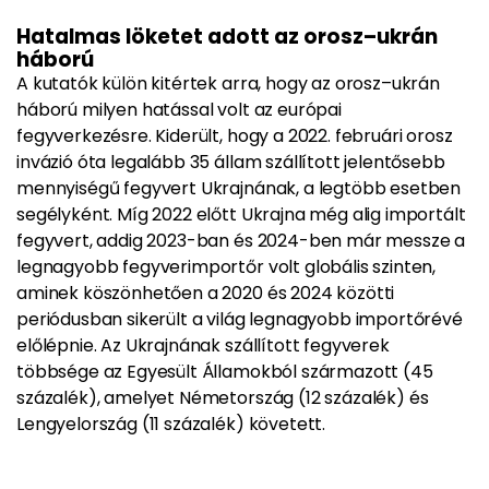
Hatalmas löketet adott az orosz–ukrán
háború
A kutatók külön kitértek arra, hogy az orosz–ukrán
háború milyen hatással volt az európai
fegyverkezésre. Kiderült, hogy a 2022. februári orosz
invázió óta legalább 35 állam szállított jelentősebb
mennyiségű fegyvert Ukrajnának, a legtöbb esetben
segélyként. Míg 2022 előtt Ukrajna még alig importált
fegyvert, addig 2023-ban és 2024-ben már messze a
legnagyobb fegyverimportőr volt globális szinten,
aminek köszönhetően a 2020 és 2024 közötti
periódusban sikerült a világ legnagyobb importőrévé
előlépnie. Az Ukrajnának szállított fegyverek
többsége az Egyesült Államokból származott (45
százalék), amelyet Németország (12 százalék) és
Lengyelország (11 százalék) követett.