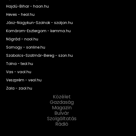
Hajdú-Bihar - haon.hu
Heves - heol.hu
Jász-Nagykun-Szolnok - szoljon.hu
Komárom-Esztergom - kemma.hu
Nógrád - nool.hu
Somogy - sonline.hu
Szabolcs-Szatmár-Bereg - szon.hu
Tolna - teol.hu
Vas - vaol.hu
Veszprém - veol.hu
Zala - zaol.hu
Közélet
Gazdaság
Magazin
Bulvár
Szolgáltatás
Rádió