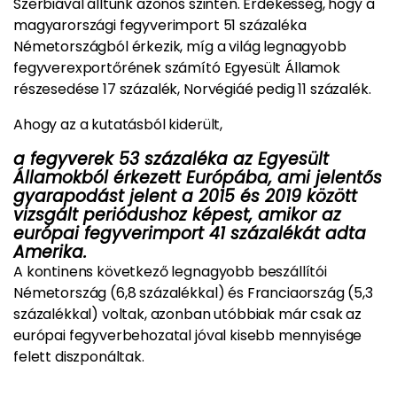
Szerbiával álltunk azonos szinten. Érdekesség, hogy a
magyarországi fegyverimport 51 százaléka
Németországból érkezik, míg a világ legnagyobb
fegyverexportőrének számító Egyesült Államok
részesedése 17 százalék, Norvégiáé pedig 11 százalék.
Ahogy az a kutatásból kiderült,
a fegyverek 53 százaléka az Egyesült
Államokból érkezett Európába, ami jelentős
gyarapodást jelent a 2015 és 2019 között
vizsgált periódushoz képest, amikor az
európai fegyverimport 41 százalékát adta
Amerika.
A kontinens következő legnagyobb beszállítói
Németország (6,8 százalékkal) és Franciaország (5,3
százalékkal) voltak, azonban utóbbiak már csak az
európai fegyverbehozatal jóval kisebb mennyisége
felett diszponáltak.