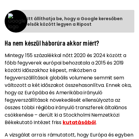
Itt állíthatja be, hogy a Google keresőben
elsők között legyen a Ripost
Ha nem készül háborúra akkor miért?
Mintegy 155 százalékkal nőtt 2020 és 2024 között a
főbb fegyverek európai behozatala a 2015 és 2019
közötti időszakhoz képest, miközben a
fegyverszállítások globális volumene semmit sem
változott a két időszakot összehasonlítva. Ennek oka,
hogy az Európába és Amerikába irányuló
fegyverszállítások növekedését ellensúlyozta az
összes többi régióba irányuló transzferek általános
csökkenése – derült ki a Stockholmi Nemzetközi
Békekutató Intézet friss
kutatásából
.
A vizsgálat arra is rámutatott, hogy Európa és egyben