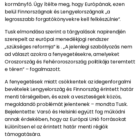
kormányfő. Úgy ítélte meg, hogy Európának, ezen
belül Finnországnak és Lengyelországnak „a
legrosszabb forgatókönyvekre kell felkészülnie”.
Tusk elmondása szerint a tárgyalások napirendjén
szerepelt az európai menedékjogi rendszer
„szükséges reformja” is . „A jelenlegi szabályozás nem
ad választ azokra a fenyegetésekre, amelyeket
Oroszország és Fehéroroszország politikája teremtett
e téren” – fogalmazott.
A fenyegetések miatt csökkentek az idegenforgalmi
bevételek Lengyelország és Finnország érintett határ
menti térségeiben, és ezek a veszteségek közös,
megoldandó problémát jelentenek – mondta Tusk.
Bejelentette: Varsó és Helsinki együtt fog működni
annak érdekében, hogy az Európai Unió forrásokat
különítsen el az érintett határ menti régiók
támogatására.