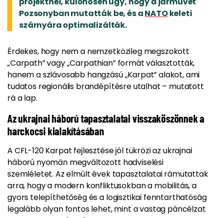
projektnél, különösen úgy, hogy a járművet
Pozsonyban mutatták be, és a
NATO
keleti
szárnyára optimalizálták.
Érdekes, hogy nem a nemzetközileg megszokott
„Carpath” vagy „Carpathian” formát választották,
hanem a szlávosabb hangzású „Karpat” alakot, ami
tudatos regionális brandépítésre utalhat – mutatott
rá a lap.
Az ukrajnai háború tapasztalatai visszaköszönnek a
harckocsi kialakításában
A CFL-120 Karpat fejlesztése jól tükrözi az ukrajnai
háború nyomán megváltozott hadviselési
szemléletet. Az elmúlt évek tapasztalatai rámutattak
arra, hogy a modern konfliktusokban a mobilitás, a
gyors telepíthetőség és a logisztikai fenntarthatóság
legalább olyan fontos lehet, mint a vastag páncélzat