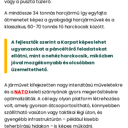
vagy a puszta tűzerő.
A mindössze 34 tonnás harcjármű így egyfajta
átmenetet képez a gyalogsági harcjárművek és a
klasszikus, 60-70 tonnás fő harckocsik között.
A fejlesztők szerint a Karpat képes lehet
ugyanazokat a páncéltörő feladatokat
ellátni, mint a nehéz harckocsik, miközben
jóval mozgékonyabb és olcsóbban
üzemeltethető.
A járművet kifejezetten nagy intenzitású műveletekre
és a
NATO
keleti szárnyának gyors megerősítésére
optimalizálták. A cél egy olyan platform létrehozása
volt, amely gyorsan átcsoportosítható, könnyebben
szállítható vasúton vagy taktikai légi úton, és
gyengébb infrastruktúrán – például kisebb
teherbírású hidakon – is képes működni.