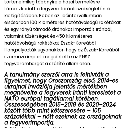
történelmileg többnyire a hazai termelésre
támaszkodott a fegyverek iránti szükségletének
kielégítésében. Ebben az időintervallumban
elsősorban 100 kilométeres hatótávolságú rakétákat
és egyirányú támadó drónokat importált Iránból,
valamint tüzérséget és 450 kilométeres
hatótávolságú rakétákat Észak-Koreából.
Hangsúlyozták ugyanakkor, hogy az Észak-Koreából
származó import megsértette az ENSZ
fegyverembargót a szállító állam ellen.
A tanulmány szerzői arra is felhívták a
figyelmet, hogy Oroszország első, 2014-es
ukrajnai inváziója jelentős mértékben
megnövelte a fegyverek iránti keresletet a
NATO európai tagállamai körében.
Összességében 2015–2019 és 2020–2024
között több mint kétszeresére – 105
százalékkal – nőtt ezeknek az országoknak
a fegyverimportja.