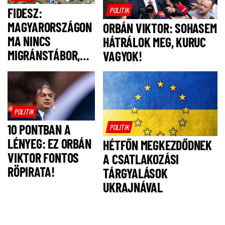
FIDESZ:
POLITIK
MAGYARORSZÁGON
ORBÁN VIKTOR: SOHASEM
MA NINCS
HÁTRÁLOK MEG, KURUC
MIGRÁNSTÁBOR,
VAGYOK!
FELSZÓLÍTJUK
MAGYAR PÉTERT,
HOGY NE IS
LEGYEN!
POLITIK
10 PONTBAN A
POLITIK
LÉNYEG: EZ ORBÁN
HÉTFŐN MEGKEZDŐDNEK
VIKTOR FONTOS
A CSATLAKOZÁSI
RÖPIRATA!
TÁRGYALÁSOK
UKRAJNÁVAL