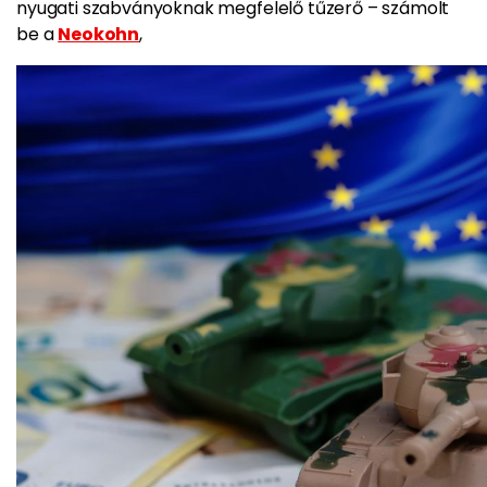
nyugati szabványoknak megfelelő tűzerő – számolt
be a
Neokohn
,