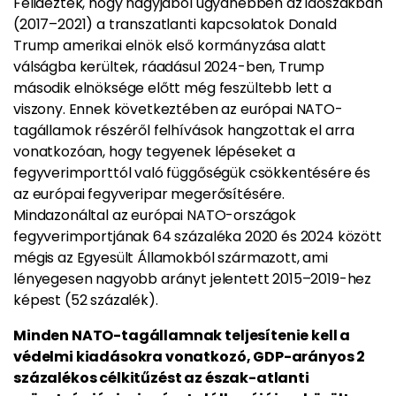
Felidézték, hogy nagyjából ugyanebben az időszakban
(2017–2021) a transzatlanti kapcsolatok Donald
Trump amerikai elnök első kormányzása alatt
válságba kerültek, ráadásul 2024-ben, Trump
második elnöksége előtt még feszültebb lett a
viszony. Ennek következtében az európai NATO-
tagállamok részéről felhívások hangzottak el arra
vonatkozóan, hogy tegyenek lépéseket a
fegyverimporttól való függőségük csökkentésére és
az európai fegyveripar megerősítésére.
Mindazonáltal az európai NATO-országok
fegyverimportjának 64 százaléka 2020 és 2024 között
mégis az Egyesült Államokból származott, ami
lényegesen nagyobb arányt jelentett 2015–2019-hez
képest (52 százalék).
Minden NATO-tagállamnak teljesítenie kell a
védelmi kiadásokra vonatkozó, GDP-arányos 2
százalékos célkitűzést az észak-atlanti