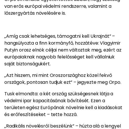
van erős európai védelmi rendszerre, valamint a
lőszergyártás növelésére is.
„Amíg csak lehetséges, támogatni kell Ukrajnát” –
hangsúlyozta a finn kormányfő, hozzátéve: Vlagyimir
Putyin orosz elnök céljai nem változtak meg, ezért az
európaiaknak nagyobb felelősséget kell vállalniuk
saját biztonságukért.
„Azt hiszem, mi mint Oroszországhoz közel fekvő
országok, pontosan tudjuk ezt” – jegyezte meg Orpo.
Tusk elmondta: a két ország szükségesnek látja a
védelmi ipar kapacitásának bővítését. Ezen a
területen egész Európának növelnie kell a kiadásokat
és erőfeszítéseket – tette hozzá.
„Radikális növelésről beszélünk” – húzta alá a lengyel