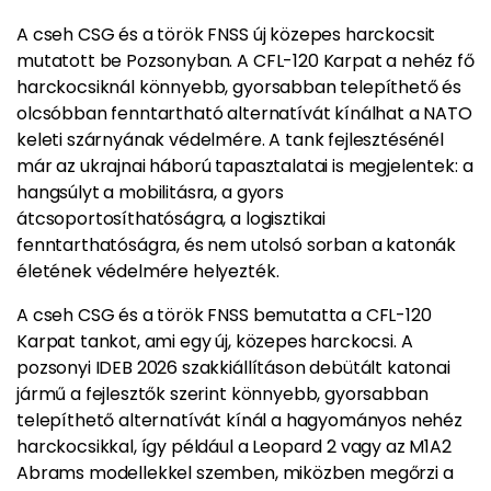
A cseh CSG és a török FNSS új közepes harckocsit
mutatott be Pozsonyban. A CFL-120 Karpat a nehéz fő
harckocsiknál könnyebb, gyorsabban telepíthető és
olcsóbban fenntartható alternatívát kínálhat a NATO
keleti szárnyának védelmére. A tank fejlesztésénél
már az ukrajnai háború tapasztalatai is megjelentek: a
hangsúlyt a mobilitásra, a gyors
átcsoportosíthatóságra, a logisztikai
fenntarthatóságra, és nem utolsó sorban a katonák
életének védelmére helyezték.
A cseh CSG és a török FNSS bemutatta a CFL-120
Karpat tankot, ami egy új, közepes harckocsi. A
pozsonyi IDEB 2026 szakkiállításon debütált katonai
jármű a fejlesztők szerint könnyebb, gyorsabban
telepíthető alternatívát kínál a hagyományos nehéz
harckocsikkal, így például a Leopard 2 vagy az M1A2
Abrams modellekkel szemben, miközben megőrzi a