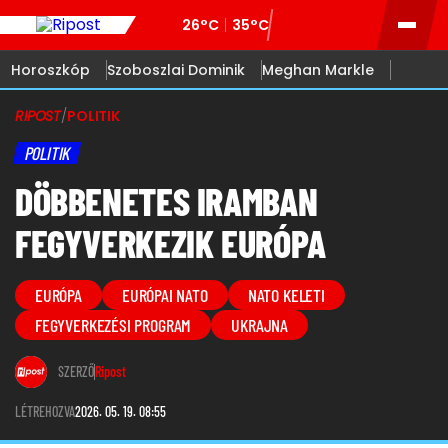
26°C
35°C
Horoszkóp
Szoboszlai Dominik
Meghan Markle
RIPOST
/
POLITIK
POLITIK
DÖBBENETES IRAMBAN
FEGYVERKEZIK EURÓPA
EURÓPA
EURÓPAI NATO
NATO KELETI
FEGYVERKEZÉSI PROGRAM
UKRAJNA
SZERZŐ
Ripost
LÉTREHOZVA
2026. 05. 19. 08:55