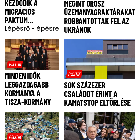
KEZDŐDIK A
MEGINT OROSZ
MIGRÁCIÓS
ÜZEMANYAGRAKTÁRAKAT
PAKTUM
ROBBANTOTTAK FEL AZ
BEVEZETÉSE
Lépésről-lépésre
UKRÁNOK
POLITIK
MINDEN IDŐK
POLITIK
LEGGAZDAGABB
SOK SZÁZEZER
KORMÁNYA A
CSALÁDOT ÉRINT A
TISZA-KORMÁNY
KAMATSTOP ELTÖRLÉSE
POLITIK