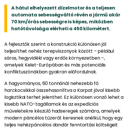
A hátul elhelyezett dízelmotor és a teljesen
automata sebességváltó révén a jármű akár
70 km/órás sebességre is képes, miközben
hatótávolsága elérheti a 450 kilométert.
A fejlesztők szerint a konstrukció különösen jól
teljesíthet nehéz terepviszonyok között – például
sáros, hegyvidéki vagy erdős környezetben –,
amelyek Kelet-Európában és más potenciális
konfliktuszónákban gyakran előfordulnak.
A hagyományos, 60 tonnánál nehezebb fő
harckocsikkal összehasonlítva a Karpat jóval kisebb
logisztikai terhet jelenthet. Ez különösen vonzó lehet a
kisebb NATO-tagállamok és az expedíciós
műveletekre készülő hadseregek számára, amelyek
modern páncélos tűzerőt keresnek anélkül, hogy egy
teljes nehézpáncélos dandár fenntartási költségeit