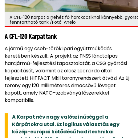
A CFL-120 Karpat a nehéz fő harckocsiknál könnyebb, gyor
fenntartható tank /Fotó: Anelo
A CFL-120 Karpat tank
A jármű egy cseh-török ipari együttműködés
keretében készült. A projekt az FNSS lánctalpas
harcjármű-fejlesztési tapasztalatát, a CSG gyártási
kapacitását, valamint az olasz Leonardo által
fejlesztett HITFACT MkII toronyrendszert ötvözi. Az új
torony egy 120 milliméteres simacsövű löveget
kapott, amely NATO-szabványú lőszerekkel
kompatibilis.
A Karpat név nagy valószínűséggel a
Kárpátokra utal. Ez logikus választás egy
közép-európai kötődésű haditechnikai