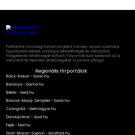
Portfóliónk minőségi tartalmat jelent minden olvasó számára.
Egyedülálló elérést, országos lefedettséget és változatos
megjelenési lehetőséget biztosít. Folyamatosan keressük az új
irányokat és fejlődési lehetőségeket. Ez jövőnk záloga.
Regionális hírportálok
Bács-Kiskun - baon.hu
Baranya - bama.hu
Békés - beol.hu
Borsod-Abaúj-Zemplén - boon.hu
Csongrád - delmagyar.hu
Dunaújváros - duol.hu
Fejér - feol.hu
Győr-Moson-Sopron - kisalfold.hu