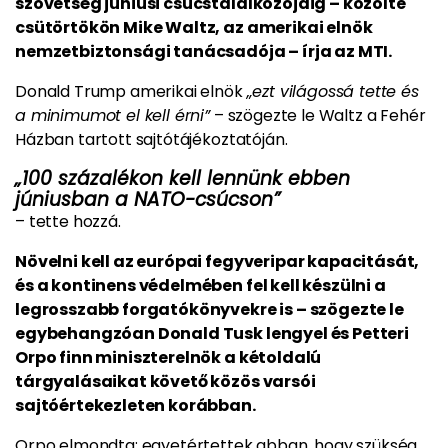
szövetség júniusi csúcstalálkozójáig – közölte
csütörtökön Mike Waltz, az amerikai elnök
nemzetbiztonsági tanácsadója – írja az MTI.
Donald Trump amerikai elnök
„ezt világossá tette és
a minimumot el kell érni”
– szögezte le Waltz a Fehér
Házban tartott sajtótájékoztatóján.
„100 százalékon kell lennünk ebben
júniusban a NATO-csúcson”
– tette hozzá.
Növelni kell az európai fegyveripar kapacitását,
és a kontinens védelmében fel kell készülni a
legrosszabb forgatókönyvekre is – szögezte le
egybehangzóan Donald Tusk lengyel és Petteri
Orpo finn miniszterelnök a kétoldalú
tárgyalásaikat követő közös varsói
sajtóértekezleten korábban.
Orpo elmondta: egyetértettek abban, hogy szükség