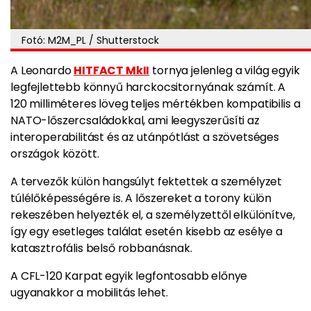
Fotó: M2M_PL / Shutterstock
A Leonardo
HITFACT MkII
tornya jelenleg a világ egyik
legfejlettebb könnyű harckocsitornyának számít. A
120 milliméteres löveg teljes mértékben kompatibilis a
NATO-lőszercsaládokkal, ami leegyszerűsíti az
interoperabilitást és az utánpótlást a szövetséges
országok között.
A tervezők külön hangsúlyt fektettek a személyzet
túlélőképességére is. A lőszereket a torony külön
rekeszében helyezték el, a személyzettől elkülönítve,
így egy esetleges találat esetén kisebb az esélye a
katasztrofális belső robbanásnak.
A CFL-120 Karpat egyik legfontosabb előnye
ugyanakkor a mobilitás lehet.