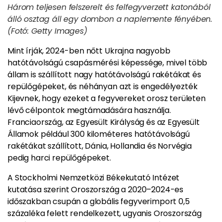
Három teljesen felszerelt és felfegyverzett katonából
álló osztag áll egy dombon a naplemente fényében.
(Fotó: Getty Images)
Mint írják, 2024-ben nőtt Ukrajna nagyobb
hatótávolságú csapásmérési képessége, mivel több
állam is szállított nagy hatótávolságú rakétákat és
repülőgépeket, és néhányan azt is engedélyezték
Kijevnek, hogy ezeket a fegyvereket orosz területen
lévő célpontok megtámadására használja.
Franciaország, az Egyesült Királyság és az Egyesült
Államok például 300 kilométeres hatótávolságú
rakétákat szállított, Dánia, Hollandia és Norvégia
pedig harci repülőgépeket.
A Stockholmi Nemzetközi Békekutató Intézet
kutatása szerint Oroszország a 2020–2024-es
időszakban csupán a globális fegyverimport 0,5
százaléka felett rendelkezett, ugyanis Oroszország