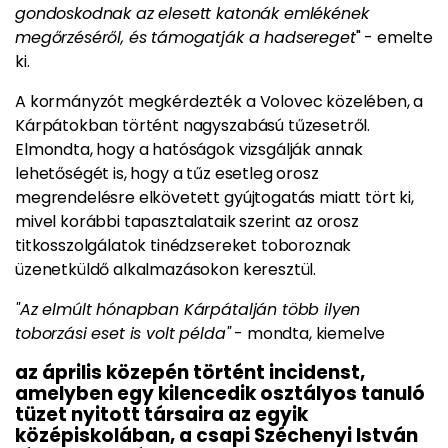
gondoskodnak az elesett katonák emlékének
megőrzéséről, és támogatják a hadsereget
" - emelte
ki.
A kormányzót megkérdezték a Volovec közelében, a
Kárpátokban történt nagyszabású tűzesetről.
Elmondta, hogy a hatóságok vizsgálják annak
lehetőségét is, hogy a tűz esetleg orosz
megrendelésre elkövetett gyújtogatás miatt tört ki,
mivel korábbi tapasztalataik szerint az orosz
titkosszolgálatok tinédzsereket toboroznak
üzenetküldő alkalmazásokon keresztül.
"Az elmúlt hónapban Kárpátalján több ilyen
toborzási eset is volt példa"
- mondta, kiemelve
az április közepén történt incidenst,
amelyben egy kilencedik osztályos tanuló
tüzet nyitott társaira az egyik
középiskolában, a csapi Széchenyi István