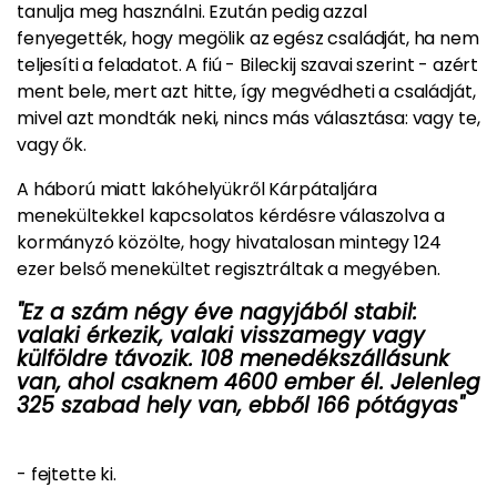
tanulja meg használni. Ezután pedig azzal
fenyegették, hogy megölik az egész családját, ha nem
teljesíti a feladatot. A fiú - Bileckij szavai szerint - azért
ment bele, mert azt hitte, így megvédheti a családját,
mivel azt mondták neki, nincs más választása: vagy te,
vagy ők.
A háború miatt lakóhelyükről Kárpátaljára
menekültekkel kapcsolatos kérdésre válaszolva a
kormányzó közölte, hogy hivatalosan mintegy 124
ezer belső menekültet regisztráltak a megyében.
"Ez a szám négy éve nagyjából stabil:
valaki érkezik, valaki visszamegy vagy
külföldre távozik. 108 menedékszállásunk
van, ahol csaknem 4600 ember él. Jelenleg
325 szabad hely van, ebből 166 pótágyas"
- fejtette ki.