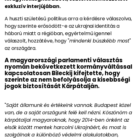
exkluzív interjújában.
A huszti születésű politikus arra a kérdésre válaszolva,
hogy szerinte erősödött-e az ukrajnai identitás a
háború miatt a régióban, egyértelmű igennel
válaszolt, hozzátéve, hogy "
mindenki büszkébb most
"
az országára.
A magyarországi parlamenti választás
nyomán bekövetkezett kormányváltással
kapcsolatosan Bileckij kifejtette, hogy
szerinte az nem befolyásolja a kisebbségi
jogok biztosítását Kárpátalján.
"
Saját államunk és értékeink vannak. Budapest közel
van, de a saját országunk felé kell nézni. Köszönöm a
kárpátaljai magyaroknak, hogy 2014-ben önként az
elsők között mentek harcolni Ukrajnáért, és most is
szolgálnak a különböző védelmi alakulatokban,