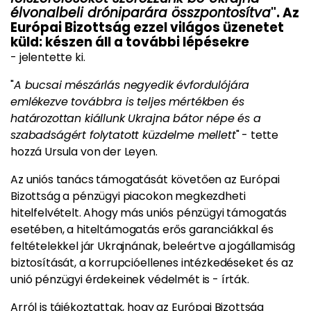
élvonalbeli dróniparára összpontosítva
". Az
Európai Bizottság ezzel világos üzenetet
küld: készen áll a további lépésekre
- jelentette ki.
"
A bucsai mészárlás negyedik évfordulójára
emlékezve továbbra is teljes mértékben és
határozottan kiállunk Ukrajna bátor népe és a
szabadságért folytatott küzdelme mellett
" - tette
hozzá Ursula von der Leyen.
Az uniós tanács támogatását követően az Európai
Bizottság a pénzügyi piacokon megkezdheti
hitelfelvételt. Ahogy más uniós pénzügyi támogatás
esetében, a hiteltámogatás erős garanciákkal és
feltételekkel jár Ukrajnának, beleértve a jogállamiság
biztosítását, a korrupcióellenes intézkedéseket és az
unió pénzügyi érdekeinek védelmét is - írták.
Arról is tájékoztattak, hogy az Európai Bizottság