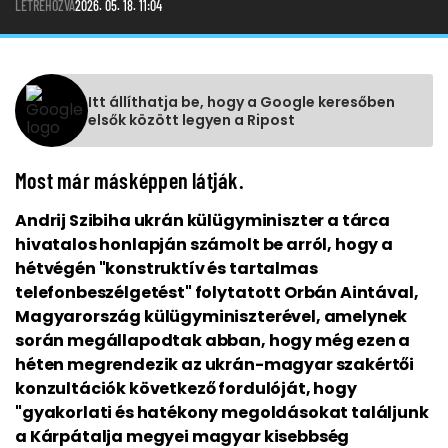
LÉTREHOZVA
2026. 05. 18. 11:04
Itt állíthatja be, hogy a Google keresőben
elsők között legyen a Ripost
Most már másképpen látják.
Andrij Szibiha ukrán külügyminiszter a tárca
hivatalos honlapján számolt be arról, hogy a
hétvégén "konstruktív és tartalmas
telefonbeszélgetést" folytatott Orbán Aintával,
Magyarország külügyminiszterével, amelynek
során megállapodtak abban, hogy még ezen a
héten megrendezik az ukrán-magyar szakértői
konzultációk következő fordulóját, hogy
"gyakorlati és hatékony megoldásokat találjunk
a Kárpátalja megyei magyar kisebbség