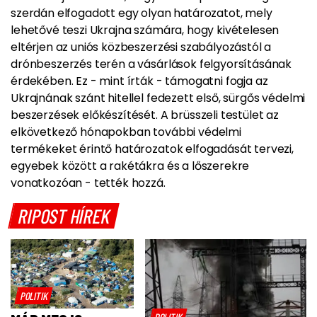
szerdán elfogadott egy olyan határozatot, mely
lehetővé teszi Ukrajna számára, hogy kivételesen
eltérjen az uniós közbeszerzési szabályozástól a
drónbeszerzés terén a vásárlások felgyorsításának
érdekében. Ez - mint írták - támogatni fogja az
Ukrajnának szánt hitellel fedezett első, sürgős védelmi
beszerzések előkészítését. A brüsszeli testület az
elkövetkező hónapokban további védelmi
termékeket érintő határozatok elfogadását tervezi,
egyebek között a rakétákra és a lőszerekre
vonatkozóan - tették hozzá.
RIPOST HÍREK
POLITIK
POLITIK