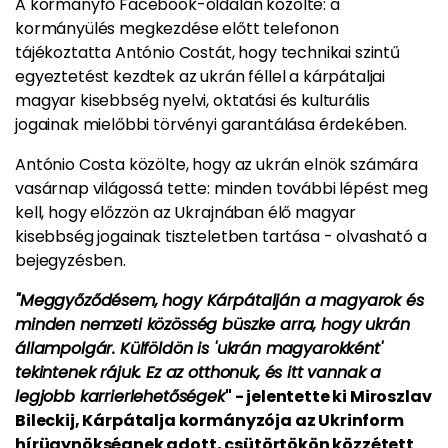
A kormányfő Facebook-oldalán közölte: a
kormányülés megkezdése előtt telefonon
tájékoztatta António Costát, hogy technikai szintű
egyeztetést kezdtek az ukrán féllel a kárpátaljai
magyar kisebbség nyelvi, oktatási és kulturális
jogainak mielőbbi törvényi garantálása érdekében.
António Costa közölte, hogy az ukrán elnök számára
vasárnap világossá tette: minden további lépést meg
kell, hogy előzzön az Ukrajnában élő magyar
kisebbség jogainak tiszteletben tartása - olvasható a
bejegyzésben.
"Meggyőződésem, hogy Kárpátalján a magyarok és
minden nemzeti közösség büszke arra, hogy ukrán
állampolgár. Külföldön is 'ukrán magyarokként'
tekintenek rájuk. Ez az otthonuk, és itt vannak a
legjobb karrierlehetőségek
" - jelentette ki Miroszlav
Bileckij, Kárpátalja kormányzója az Ukrinform
hírügynökségnek adott, csütörtökön közzétett