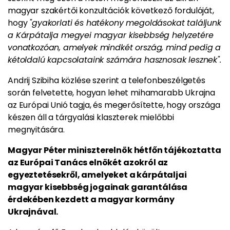
magyar szakértői konzultációk következő fordulóját,
hogy
"gyakorlati és hatékony megoldásokat találjunk
a Kárpátalja megyei magyar kisebbség helyzetére
vonatkozóan, amelyek mindkét ország, mind pedig a
kétoldalú kapcsolataink számára hasznosak lesznek".
Andrij Szibiha közlése szerint a telefonbeszélgetés
során felvetette, hogyan lehet mihamarabb Ukrajna
az Európai Unió tagja, és megerősítette, hogy országa
készen áll a tárgyalási klaszterek mielőbbi
megnyitására.
Magyar Péter miniszterelnök hétfőn tájékoztatta
az Európai Tanács elnökét azokról az
egyeztetésekről, amelyeket a kárpátaljai
magyar kisebbség jogainak garantálása
érdekében kezdett a magyar kormány
Ukrajnával.