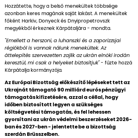
Hozzátette, hogy a belső menekültek többsége
azonban keres magának saját lakást. A menekültek
főként Harkiv, Donyeck és Dnyipropetrovszk
megyékből érkeznek Kárpátaljára - mondta.
"Emellett a herszoni, a luhanszki és a zaporizzsjai
régiókból is vannak nálunk menekültek. Az
áttelepítés szervezetten zajlik az ukrán elnöki irodán
keresztül, mi csak a helyeket biztosítjuk"
- fűzte hozzá
Kárpátalja kormányzója.
Az Európai Bizottság előkészítő lépéseket tett az
Ukrajnát támogató 90 milliárd eurós pénzügyi
támogatás kifizetésére, azzal a céllal, hogy
időben biztosított legyen a szükséges
költségvetési támogatás, és fel lehessen
gyorsítani az ukrán védelmi beszerzéseket 2026-
ban és 2027-ben - jelentette be a bizottság
szerdán Brüsszelben.