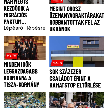
MÁR MEG IS
KEZDŐDIK A
MEGINT OROSZ
MIGRÁCIÓS
ÜZEMANYAGRAKTÁRAKAT
PAKTUM
ROBBANTOTTAK FEL AZ
BEVEZETÉSE
Lépésről-lépésre
UKRÁNOK
POLITIK
MINDEN IDŐK
POLITIK
LEGGAZDAGABB
SOK SZÁZEZER
KORMÁNYA A
CSALÁDOT ÉRINT A
TISZA-KORMÁNY
KAMATSTOP ELTÖRLÉSE