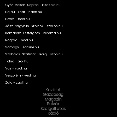
Győr-Moson-Sopron - kisalfold.hu
Hajdú-Bihar - haon.hu
Heves - heol.hu
Jász-Nagykun-Szolnok - szoljon.hu
Komárom-Esztergom - kemma.hu
Nógrád - nool.hu
Somogy - sonline.hu
Szabolcs-Szatmár-Bereg - szon.hu
Tolna - teol.hu
Vas - vaol.hu
Veszprém - veol.hu
Zala - zaol.hu
Közélet
Gazdaság
Magazin
Bulvár
Szolgáltatás
Rádió