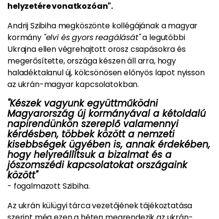
helyzetére vonatkozóan".
Andrij Szibiha megköszönte kollégájának a magyar
kormány
"elvi és gyors reagálását"
a legutóbbi
Ukrajna ellen végrehajtott orosz csapásokra és
megerősítette, országa készen áll arra, hogy
haladéktalanul új, kölcsönösen előnyös lapot nyisson
az ukrán-magyar kapcsolatokban.
"Készek vagyunk együttműködni
Magyarország új kormányával a kétoldalú
napirendünkön szereplő valamennyi
kérdésben, többek között a nemzeti
kisebbségek ügyében is, annak érdekében,
hogy helyreállítsuk a bizalmat és a
jószomszédi kapcsolatokat országaink
között"
- fogalmazott Szibiha.
Az ukrán külügyi tárca vezetőjének tájékoztatása
szerint még ezen a héten megrendezik az ukrán-