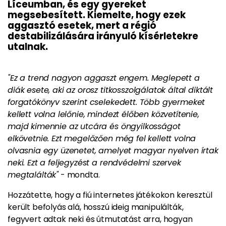
Líceumban, és egy gyereket
megsebesített. Kiemelte, hogy ezek
aggasztó esetek, mert a régió
destabilizálására irányuló kísérletekre
utalnak.
"Ez a trend nagyon aggaszt engem. Meglepett a
diák esete, aki az orosz titkosszolgálatok által diktált
forgatókönyv szerint cselekedett. Több gyermeket
kellett volna lelőnie, mindezt élőben közvetítenie,
majd kimennie az utcára és öngyilkosságot
elkövetnie. Ezt megelőzően még fel kellett volna
olvasnia egy üzenetet, amelyet magyar nyelven írtak
neki. Ezt a feljegyzést a rendvédelmi szervek
megtalálták"
- mondta.
Hozzátette, hogy a fiú internetes játékokon keresztül
került befolyás alá, hosszú ideig manipulálták,
fegyvert adtak neki és útmutatást arra, hogyan