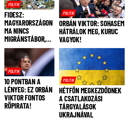
POLITIK
FIDESZ:
POLITIK
MAGYARORSZÁGON
ORBÁN VIKTOR: SOHASEM
MA NINCS
HÁTRÁLOK MEG, KURUC
MIGRÁNSTÁBOR,
VAGYOK!
FELSZÓLÍTJUK
MAGYAR PÉTERT,
HOGY NE IS
LEGYEN!
POLITIK
10 PONTBAN A
POLITIK
LÉNYEG: EZ ORBÁN
HÉTFŐN MEGKEZDŐDNEK
VIKTOR FONTOS
A CSATLAKOZÁSI
RÖPIRATA!
TÁRGYALÁSOK
UKRAJNÁVAL