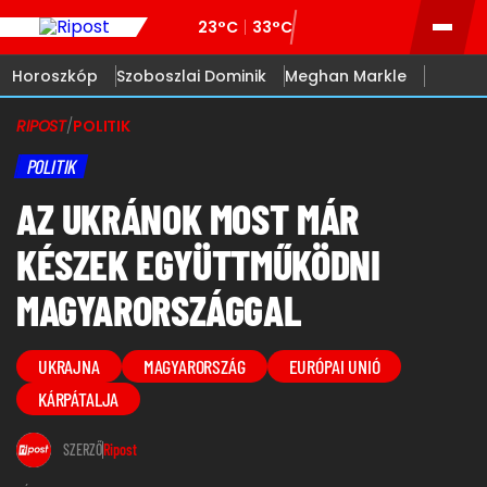
23°C
33°C
Horoszkóp
Szoboszlai Dominik
Meghan Markle
RIPOST
/
POLITIK
POLITIK
AZ UKRÁNOK MOST MÁR
KÉSZEK EGYÜTTMŰKÖDNI
MAGYARORSZÁGGAL
UKRAJNA
MAGYARORSZÁG
EURÓPAI UNIÓ
KÁRPÁTALJA
SZERZŐ
Ripost