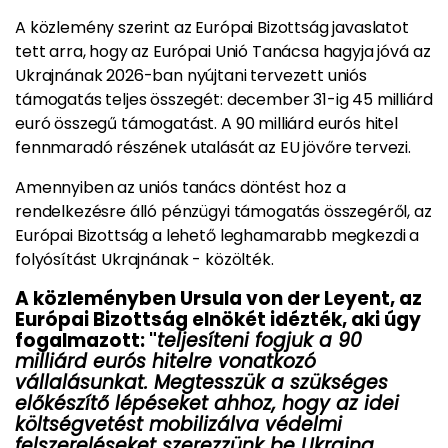
A közlemény szerint az Európai Bizottság javaslatot
tett arra, hogy az Európai Unió Tanácsa hagyja jóvá az
Ukrajnának 2026-ban nyújtani tervezett uniós
támogatás teljes összegét: december 31-ig 45 milliárd
euró összegű támogatást. A 90 milliárd eurós hitel
fennmaradó részének utalását az EU jövőre tervezi.
Amennyiben az uniós tanács döntést hoz a
rendelkezésre álló pénzügyi támogatás összegéről, az
Európai Bizottság a lehető leghamarabb megkezdi a
folyósítást Ukrajnának - közölték.
A közleményben Ursula von der Leyent, az
Európai Bizottság elnökét idézték, aki úgy
fogalmazott: "
teljesíteni fogjuk a 90
milliárd eurós hitelre vonatkozó
vállalásunkat. Megtesszük a szükséges
előkészítő lépéseket ahhoz, hogy az idei
költségvetést mobilizálva védelmi
felszereléseket szerezzünk be Ukrajna