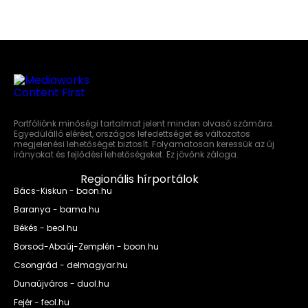
Portfóliónk minőségi tartalmat jelent minden olvasó számára.
Egyedülálló elérést, országos lefedettséget és változatos
megjelenési lehetőséget biztosít. Folyamatosan keressük az új
irányokat és fejlődési lehetőségeket. Ez jövőnk záloga.
Regionális hírportálok
Bács-Kiskun - baon.hu
Baranya - bama.hu
Békés - beol.hu
Borsod-Abaúj-Zemplén - boon.hu
Csongrád - delmagyar.hu
Dunaújváros - duol.hu
Fejér - feol.hu