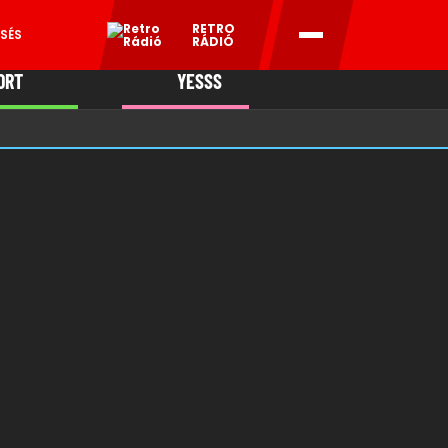
RETRO
SÉS
RÁDIÓ
ORT
YESSS
MANI