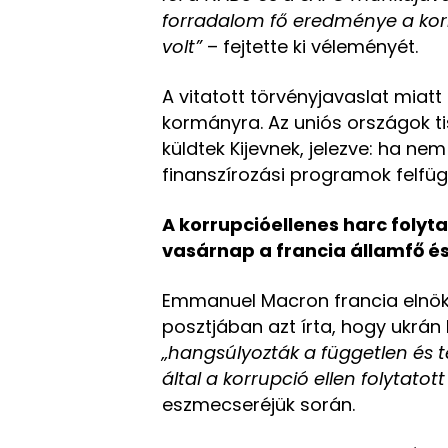
forradalom fő eredménye a korr
volt”
– fejtette ki véleményét.
A vitatott törvényjavaslat miatt
kormányra. Az uniós országok ti
küldtek Kijevnek, jelezve: ha ne
finanszírozási programok felfü
A korrupcióellenes harc folyt
vasárnap a francia államfő és
Emmanuel Macron francia elnök a
posztjában azt írta, hogy ukrán k
„hangsúlyozták a független és 
által a korrupció ellen folytato
eszmecseréjük során.