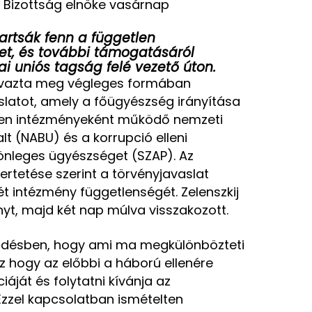
i Bizottság elnöke vasárnap
 tartsák fenn a független
et, és további támogatásáról
ai uniós tagság felé vezető úton.
avazta meg végleges formában
latot, amely a főügyészség irányítása
tlen intézményeként működő nemzeti
t (NABU) és a korrupció elleni
lönleges ügyészséget (SZAP). Az
ertetése szerint a törvényjavaslat
t intézmény függetlenségét. Zelenszkij
yt, majd két nap múlva visszakozott.
désben, hogy ami ma megkülönbözteti
z hogy az előbbi a háború ellenére
ját és folytatni kívánja az
Ezzel kapcsolatban ismételten