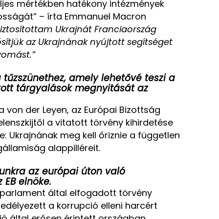
eljes mértékben hatékony intézmények
tosságát” – írta Emmanuel Macron
biztosítottam Ukrajnát Franciaország
sítjük az Ukrajnának nyújtott segítséget
yomást.”
a tűzszünethez, amely lehetővé teszi a
atott tárgyalások megnyitását az
la von der Leyen, az Európai Bizottság
enszkijtől a vitatott törvény kihirdetése
e: Ukrajnának meg kell őriznie a független
államiság alappilléreit.
unkra az európai úton való
 EB elnöke.
a parlament által elfogadott törvény
élyezett a korrupció elleni harcért
ó által erősen érintett országban.