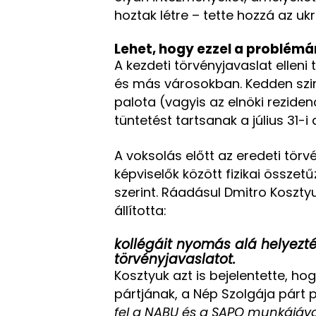
hoztak létre – tette hozzá az ukr
Lehet, hogy ezzel a problém
A kezdeti törvényjavaslat elleni
és más városokban. Kedden szint
palota (vagyis az elnöki reziden
tüntetést tartsanak a július 31-i
A voksolás előtt az eredeti tör
képviselők között fizikai összetű
szerint. Ráadásul Dmitro Koszty
állította:
kollégáit nyomás alá helyezt
törvényjavaslatot.
Kosztyuk azt is bejelentette, hog
pártjának, a Nép Szolgája párt 
fel a NABU és a SAPO munkájáv