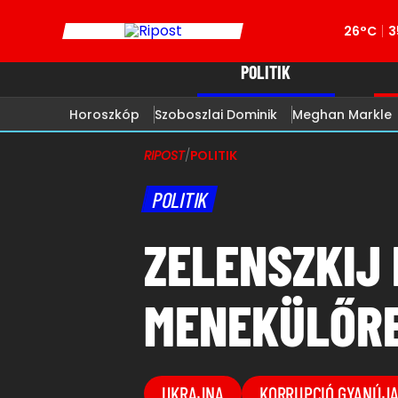
26°C
3
POLITIK
Horoszkóp
Szoboszlai Dominik
Meghan Markle
RIPOST
/
POLITIK
POLITIK
ZELENSZKIJ
MENEKÜLŐRE
UKRAJNA
KORRUPCIÓ GYANÚJ