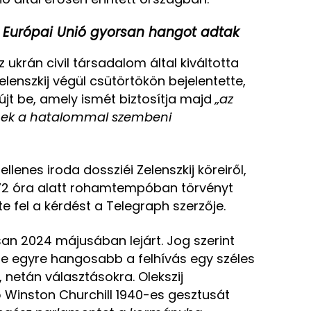
z Európai Unió gyorsan hangot adtak
 ukrán civil társadalom által kiváltotta
lenszkij végül csütörtökön bejelentette,
újt be, amely ismét biztosítja majd
„az
knek a hatalommal szembeni
ellenes iroda dossziéi Zelenszkij köreiről,
 72 óra alatt rohamtempóban törvényt
te fel a kérdést a Telegraph szerzője.
an 2024 májusában lejárt. Jog szerint
e egyre hangosabb a felhívás egy széles
netán választásokra. Olekszij
 Winston Churchill 1940-es gesztusát