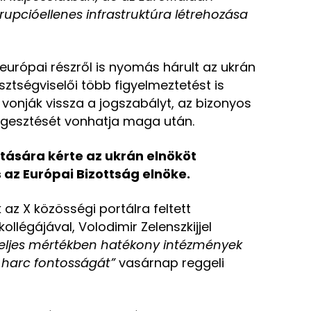
upcióellenes infrastruktúra létrehozása
 európai részről is nyomás hárult az ukrán
sztségviselői több figyelmeztetést is
m vonják vissza a jogszabályt, az bizonyos
ggesztését vonhatja maga után.
atására kérte az ukrán elnököt
 az Európai Bizottság elnöke.
z X közösségi portálra feltett
ollégájával, Volodimir Zelenszkijjel
teljes mértékben hatékony intézmények
tt harc fontosságát”
vasárnap reggeli