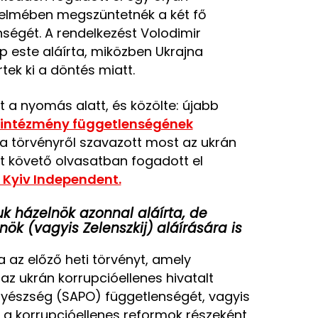
telmében megszüntetnék a két fő
nségét. A rendelkezést Volodimir
p este aláírta, miközben Ukrajna
tek ki a döntés miatt.
 a nyomás alatt, és közölte: újabb
 intézmény függetlenségének
 a törvényről szavazott most az ukrán
 követő olvasatban fogadott el
 Kyiv Independent.
k házelnök azonnal aláírta, de
k (vagyis Zelenszkij) aláírására is
a az előző heti törvényt, amely
z ukrán korrupcióellenes hivatalt
gyészség (SAPO) függetlenségét, vagyis
 a korrupcióellenes reformok részeként