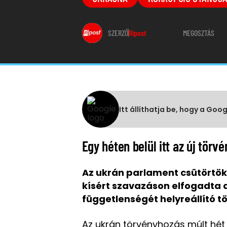
SZERZŐ
Ripost
MEGOSZTÁS
Itt állíthatja be, hogy a Goo
Egy héten belül itt az új törvé
Az ukrán parlament csütörtök
kísért szavazáson elfogadta a
függetlenségét helyreállító t
Az ukrán törvényhozás múlt hét