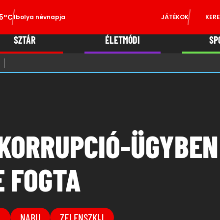
5°C
Ibolya névnapja
JÁTÉKOK
KERE
SZTÁR
ÉLETMÓDI
SP
 KORRUPCIÓ-ÜGYBEN
 FOGTA
A
NABU
ZELENSZKIJ