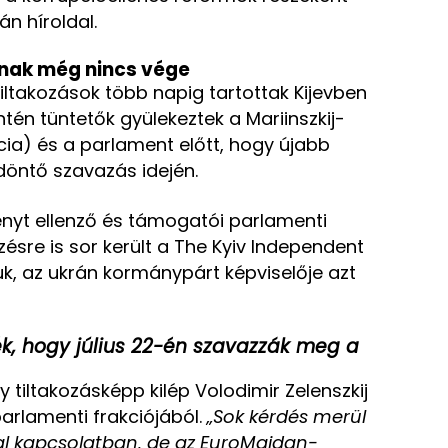
án híroldal.
ának még nincs vége
 tiltakozások több napig tartottak Kijevben
én tüntetők gyülekeztek a Mariinszkij-
cia) és a parlament előtt, hogy újabb
 döntő szavazás idején.
vényt ellenző és támogatói parlamenti
zésre is sor került a The Kyiv Independent
uk, az ukrán kormánypárt képviselője azt
ék, hogy július 22-én szavazzák meg a
y tiltakozásképp kilép Volodimir Zelenszkij
parlamenti frakciójából.
„Sok kérdés merül
al kapcsolatban, de az EuroMaidan-