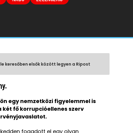
gle keresőben elsők között legyen a Ripost
ny.
ön egy nemzetközi figyelemmel is
 két fő korrupcióellenes szerv
örvényjavaslatot.
 kedden fogadott el egy olyan