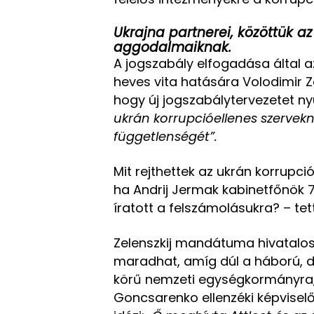
Ukrajna partnerei, közöttük a
aggodalmaiknak.
A jogszabály elfogadása által az
heves vita hatására Volodimir Ze
hogy új jogszabálytervezetet ny
ukrán korrupcióellenes szerve
függetlenségét”.
Mit rejthettek az ukrán korrupció
ha Andrij Jermak kabinetfőnök
íratott a felszámolásukra? – tet
Zelenszkij mandátuma hivatalos
maradhat, amíg dúl a háború, d
körű nemzeti egységkormányra, 
Goncsarenko ellenzéki képviselő