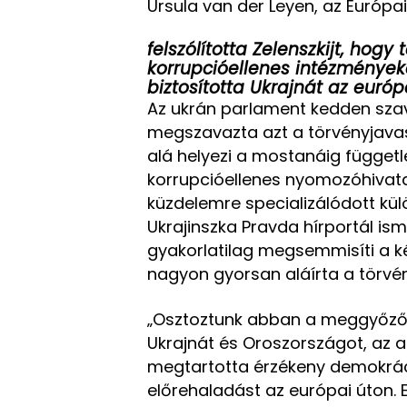
Ursula van der Leyen, az Európa
felszólította Zelenszkijt, hogy
korrupcióellenes intézmények
biztosította Ukrajnát az európ
Az ukrán parlament kedden sz
megszavazta azt a törvényjavas
alá helyezi a mostanáig függe
korrupcióellenes nyomozóhivatal
küzdelemre specializálódott kü
Ukrajinszka Pravda hírportál ism
gyakorlatilag megsemmisíti a ké
nagyon gyorsan aláírta a törvén
„Osztoztunk abban a meggyőző
Ukrajnát és Oroszországot, az a
megtartotta érzékeny demokráciá
előrehaladást az európai úton. 