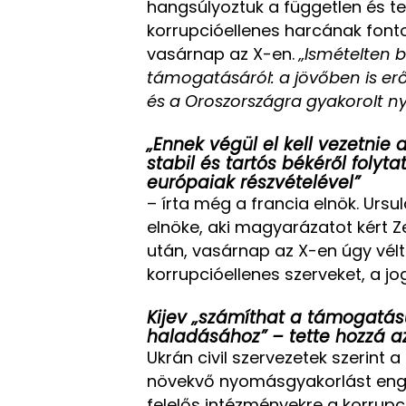
hangsúlyoztuk a független és t
korrupcióellenes harcának fon
vasárnap az X-en.
„Ismételten 
támogatásáról: a jövőben is erő
és a Oroszországra gyakorolt n
„Ennek végül el kell vezetnie 
stabil és tartós békéről folyt
európaiak részvételével”
– írta még a francia elnök. Ursu
elnöke, aki magyarázatot kért Zel
után, vasárnap az X-en úgy vélt
korrupcióellenes szerveket, a jog
Kijev „számíthat a támogatás
haladásához” – tette hozzá az
Ukrán civil szervezetek szerint 
növekvő nyomásgyakorlást enged
felelős intézményekre a korrupci