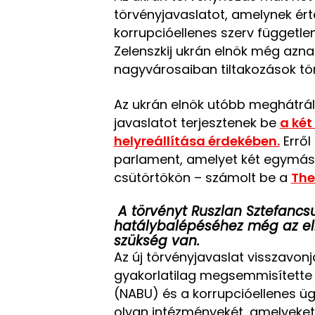
törvényjavaslatot, amelynek ér
korrupcióellenes szerv függetle
Zelenszkij ukrán elnök még azna
nagyvárosaiban tiltakozások tör
Az ukrán elnök utóbb meghátrált
javaslatot terjesztenek be
a két
helyreállítása érdekében.
Erről
parlament, amelyet két egymást
csütörtökön – számolt be a
The
A törvényt Ruszlan Sztefancsu
hatálybalépéséhez még az elnö
szükség van.
Az új törvényjavaslat visszavonj
gyakorlatilag megsemmisítette a
(NABU) és a korrupcióellenes ü
olyan intézményekét, amelyeket