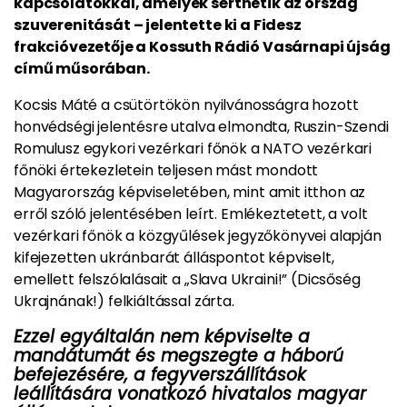
kapcsolatokkal, amelyek sérthetik az ország
szuverenitását – jelentette ki a Fidesz
frakcióvezetője a Kossuth Rádió Vasárnapi újság
című műsorában.
Kocsis Máté a csütörtökön nyilvánosságra hozott
honvédségi jelentésre utalva elmondta, Ruszin-Szendi
Romulusz egykori vezérkari főnök a NATO vezérkari
főnöki értekezletein teljesen mást mondott
Magyarország képviseletében, mint amit itthon az
erről szóló jelentésében leírt. Emlékeztetett, a volt
vezérkari főnök a közgyűlések jegyzőkönyvei alapján
kifejezetten ukránbarát álláspontot képviselt,
emellett felszólalásait a „Slava Ukraini!” (Dicsőség
Ukrajnának!) felkiáltással zárta.
Ezzel egyáltalán nem képviselte a
mandátumát és megszegte a háború
befejezésére, a fegyverszállítások
leállítására vonatkozó hivatalos magyar