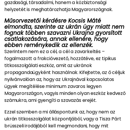
gazdasági, társadalmi, hanem a közbiztonsági
helyzetét is meghatározhatja Magyarországnak.
Műsorvezetői kérdésre Kocsis Máté
elmondta, szerinte az ukrán ügy miatt nem
fognak többen szavazni Ukrajna gyorsított
csatlakozására, annak ellenére, hogy
ebben reménykedik az ellenzék.
Szerintem nem ez a cél, a cél a zavarkeltés –
fogalmazott a frakcióvezető, hozzátéve, ez tipikus
titkosszolgálati eszköz, amit az ukránok
propagandaügyként használnak. Kifejtette, az ő céljuk
nyilvánvalóan az, hogy az Ukrajnával kapcsolatos
ügyek megítélése minimum zavaros legyen
Magyarországon, vagyis minden olyan eszköz kedvező
számukra, ami gyengíti a szavazás erejét.
Ezzel szemben a mi álláspontunk az, hogy nem az
ukrán titkosszolgálat központjából, vagy a Tisza Párt
brüsszeli irodájából kell megmondani, hogy mit