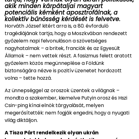
akik minden kárpátaljai magyart
potenciális kémként aposztrofálnak, a
kollektív bűnösség kérdését is felvetve.
Horváth József kitért arra is, a 80. évforduló
tragédiájának tartja, hogy a Moszkvában rendezett
győzelem napi felvonuláson a szövetséges
nagyhatalmak – a britek, franciák és az Egyesült
Államok – nem vettek részt. A fasizmus felett aratott
győzelem közös megünneplése a Földünk
biztonságára nézve is pozitív üzenetet hordozott
volna – tette hozzá.
Az ünnepséggel az oroszok üzentek a világnak –
mondta a szakember, kiemelve Putyin orosz és Hszi
Csin-ping kínai elnök tárgyalását, melyen
megerősítették: nem fogják engedni, hogy a nyugati
világ diktáljon.
A Tisza Párt rendelkezik olyan ukrán