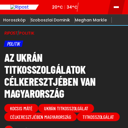
20°C
34°C
Horoszkóp
Szoboszlai Dominik
Meghan Markle
RIPOST
/
POLITIK
POLITIK
AZ UKRÁN
TITKOSSZOLGÁLATOK
CÉLKERESZTJÉBEN VAN
MAGYARORSZÁG
KOCSIS MÁTÉ
UKRÁN TITKOSSZOLGÁLAT
CÉLKERESZTJÉBEN MAGYARORSZÁG
TITKOSSZOLGÁLAT