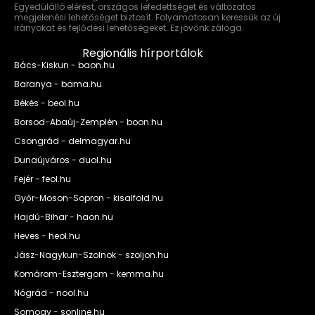
Egyedülálló elérést, országos lefedettséget és változatos
megjelenési lehetőséget biztosít. Folyamatosan keressük az új
irányokat és fejlődési lehetőségeket. Ez jövőnk záloga.
Regionális hírportálok
Bács-Kiskun - baon.hu
Baranya - bama.hu
Békés - beol.hu
Borsod-Abaúj-Zemplén - boon.hu
Csongrád - delmagyar.hu
Dunaújváros - duol.hu
Fejér - feol.hu
Győr-Moson-Sopron - kisalfold.hu
Hajdú-Bihar - haon.hu
Heves - heol.hu
Jász-Nagykun-Szolnok - szoljon.hu
Komárom-Esztergom - kemma.hu
Nógrád - nool.hu
Somogy - sonline.hu