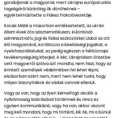
gondoljanak a magyarok, mert Ukrajna európai uniós
tagságáról kizárólag ők dönthetnek –
egyértelműsítette a Fidesz frakcióvezetője.
Kocsis Máté a műsorban emlékeztetett, az ukrán
állam évek óta szisztematikusan, különböző
adminisztratív, jogi és fizikai eszközökkel üldözi az ott
élő magyarokat, korlátozza a kisebbségi jogaikat, a
nyelvhasználatukat, ez pedig egészen a hétköznapi
tevékenységükig kiterjed. A két, Ukrajnában őrizetbe
vett magyarról szólva azt mondta, nem hiszi, hogy az
érintett személyek védelmében fel lehet lépni,
elsősorban azért nem, mert nem lehet tudni, hogy
milyen bizonyítékok és vádak vannak ellenük.
Vagy az van, hogy az ilyen kémelfogó akciók a
nyilvánosság kizárásával történnek és nincs ez
ügyben kommunikáció, vagy ha van, akkor viszont
meg kell mondani, hogy mi történt, kik ők, mi a bűnük