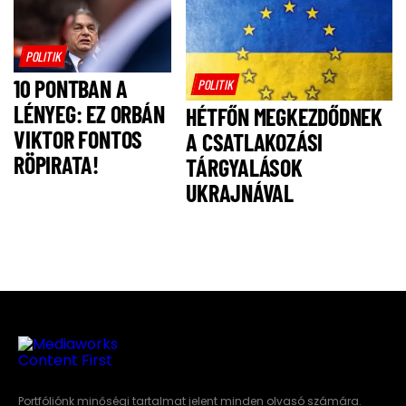
MAGYAR PÉTERT,
HOGY NE IS
LEGYEN!
POLITIK
10 PONTBAN A
POLITIK
LÉNYEG: EZ ORBÁN
HÉTFŐN MEGKEZDŐDNEK
VIKTOR FONTOS
A CSATLAKOZÁSI
RÖPIRATA!
TÁRGYALÁSOK
UKRAJNÁVAL
Portfóliónk minőségi tartalmat jelent minden olvasó számára.