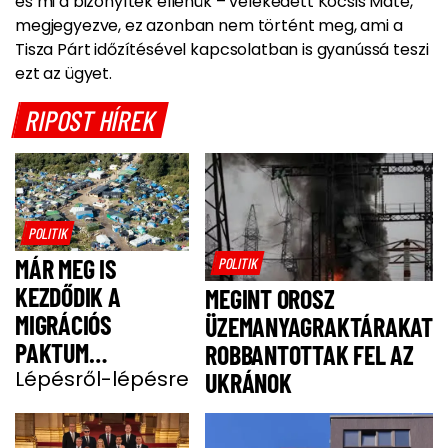
és mi a bizonyíték ellenük – vélekedett Kocsis Máté,
megjegyezve, ez azonban nem történt meg, ami a
Tisza Párt időzítésével kapcsolatban is gyanússá teszi
ezt az ügyet.
RIPOST HÍREK
POLITIK
MÁR MEG IS
POLITIK
KEZDŐDIK A
MEGINT OROSZ
MIGRÁCIÓS
ÜZEMANYAGRAKTÁRAKAT
PAKTUM
ROBBANTOTTAK FEL AZ
BEVEZETÉSE
Lépésről-lépésre
UKRÁNOK