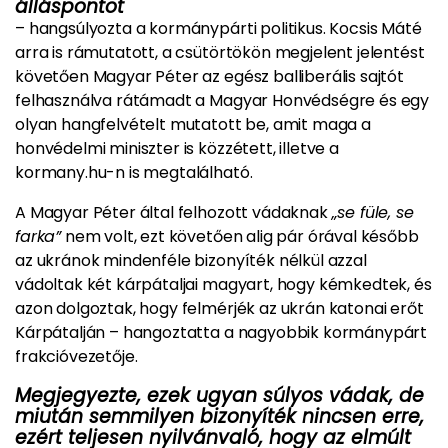
álláspontot
– hangsúlyozta a kormánypárti politikus. Kocsis Máté
arra is rámutatott, a csütörtökön megjelent jelentést
követően Magyar Péter az egész balliberális sajtót
felhasználva rátámadt a Magyar Honvédségre és egy
olyan hangfelvételt mutatott be, amit maga a
honvédelmi miniszter is közzétett, illetve a
kormany.hu-n is megtalálható.
A Magyar Péter által felhozott vádaknak
„se füle, se
farka”
nem volt, ezt követően alig pár órával később
az ukránok mindenféle bizonyíték nélkül azzal
vádoltak két kárpátaljai magyart, hogy kémkedtek, és
azon dolgoztak, hogy felmérjék az ukrán katonai erőt
Kárpátalján – hangoztatta a nagyobbik kormánypárt
frakcióvezetője.
Megjegyezte, ezek ugyan súlyos vádak, de
miután semmilyen bizonyíték nincsen erre,
ezért teljesen nyilvánvaló, hogy az elmúlt