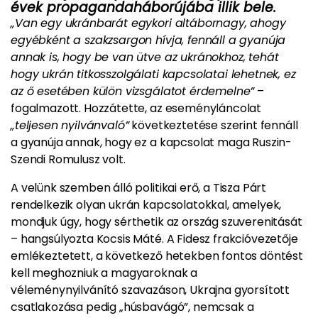
évek propagandaháborújába illik bele.
„Van egy ukránbarát egykori altábornagy, ahogy
egyébként a szakzsargon hívja, fennáll a gyanúja
annak is, hogy be van ütve az ukránokhoz, tehát
hogy ukrán titkosszolgálati kapcsolatai lehetnek, ez
az ő esetében külön vizsgálatot érdemelne”
–
fogalmazott. Hozzátette, az eseményláncolat
„teljesen nyilvánvaló”
következtetése szerint fennáll
a gyanúja annak, hogy ez a kapcsolat maga Ruszin-
Szendi Romulusz volt.
A velünk szemben álló politikai erő, a Tisza Párt
rendelkezik olyan ukrán kapcsolatokkal, amelyek,
mondjuk úgy, hogy sérthetik az ország szuverenitását
– hangsúlyozta Kocsis Máté. A Fidesz frakcióvezetője
emlékeztetett, a következő hetekben fontos döntést
kell meghozniuk a magyaroknak a
véleménynyilvánító szavazáson, Ukrajna gyorsított
csatlakozása pedig „húsbavágó”, nemcsak a