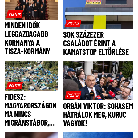
POLITIK
MINDEN IDŐK
POLITIK
LEGGAZDAGABB
SOK SZÁZEZER
KORMÁNYA A
CSALÁDOT ÉRINT A
TISZA-KORMÁNY
KAMATSTOP ELTÖRLÉSE
POLITIK
FIDESZ:
POLITIK
MAGYARORSZÁGON
ORBÁN VIKTOR: SOHASEM
MA NINCS
HÁTRÁLOK MEG, KURUC
MIGRÁNSTÁBOR,
VAGYOK!
FELSZÓLÍTJUK