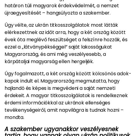
határon túli magyarok érdekvédelmét, a nemzet
újraegyesítését – hangsúlyozta a szakember.
Úgy vélte, az ukrán titkosszolgálatok most látták
elérkezettnek az időt arra, hogy a két ország között
évek óta meglévő feszültséget a felszínre hozzák, és
ezzel a „látványpékséggel” saját lakosságukat
Magyarország, és ami még veszélyesebb, a
kárpátaljai magyarság ellen hergeljék.
Úgy fogalmazott, a két ország között kölcsönös adok-
kapok indult el. Magyarország megmutatta, hogy
hajlandó és képes is megvédeni a saját nemzeti
érdekeit. A magyar titkosszolgálatok is rendelkeznek
érdemi információkkal az ukránok ellenséges
tevékenységeiről, amit napvilágra is tudnak hozni –
mondta.
A szakember ugyanakkor veszélyesnek
tartja, hogy vannak olyan ukrán politikusok,