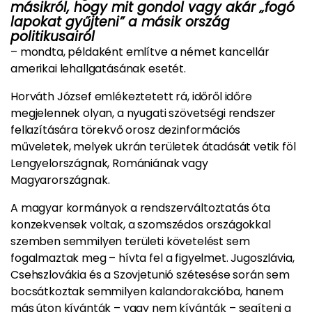
másikról, hogy mit gondol vagy akár „fogó
lapokat gyűjteni” a másik ország
politikusairól
– mondta, példaként említve a német kancellár
amerikai lehallgatásának esetét.
Horváth József emlékeztetett rá, időről időre
megjelennek olyan, a nyugati szövetségi rendszer
fellazítására törekvő orosz dezinformációs
műveletek, melyek ukrán területek átadását vetik föl
Lengyelországnak, Romániának vagy
Magyarországnak.
A magyar kormányok a rendszerváltoztatás óta
konzekvensek voltak, a szomszédos országokkal
szemben semmilyen területi követelést sem
fogalmaztak meg – hívta fel a figyelmet. Jugoszlávia,
Csehszlovákia és a Szovjetunió szétesése során sem
bocsátkoztak semmilyen kalandorakcióba, hanem
más úton kívánták – vagy nem kívánták – segíteni a