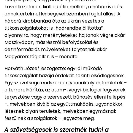
következetesen kiáll a béke mellett, a háborúval és
annak értelmetlenségével szemben foglal állást. A
háború kirobbanása óta az ukrán vezetés a
titkosszolgálatokat is „hadrendbe állította”,
olyannyira, hogy merényleteket hajtanak végre akár
Moszkvában, másrészről befolyásolási és
dezinformációs műveleteket folytatnak akár
Magyarország ellen is – mondta.
Horváth József leszögezte: egy jól működő
titkosszolgálat hazája érdekeit tekinti elsődlegesnek.
Egy szövetségi rendszerben vannak olyan területek –
a terrorelhárítás, az atom-, vegyi, biológiai fegyverek
terjesztése vagy a szervezett bűnözés elleni fellépés
–, melyekben kiváló az együttműködés, ugyanakkor
léteznek olyan területek, melyekben egymásnak
feszülnek a szolgálatok – jegyezte meg.
A szövetségesek is szeretnék tudni a