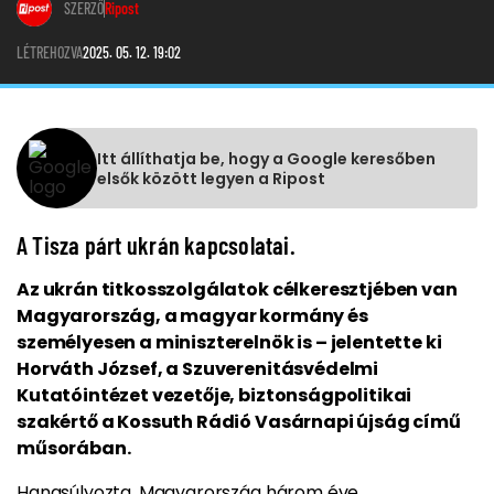
SZERZŐ
Ripost
LÉTREHOZVA
2025. 05. 12. 19:02
Itt állíthatja be, hogy a Google keresőben
elsők között legyen a Ripost
A Tisza párt ukrán kapcsolatai.
Az ukrán titkosszolgálatok célkeresztjében van
Magyarország, a magyar kormány és
személyesen a miniszterelnök is – jelentette ki
Horváth József, a Szuverenitásvédelmi
Kutatóintézet vezetője, biztonságpolitikai
szakértő a Kossuth Rádió Vasárnapi újság című
műsorában.
Hangsúlyozta, Magyarország három éve