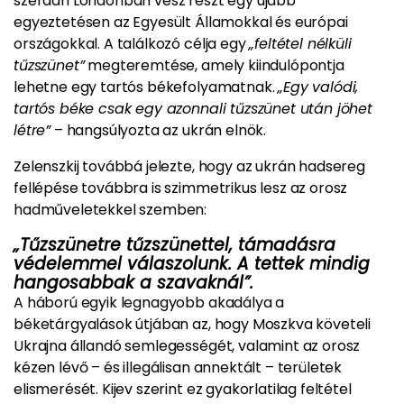
szerdán Londonban vesz részt egy újabb
egyeztetésen az Egyesült Államokkal és európai
országokkal. A találkozó célja egy
„feltétel nélküli
tűzszünet”
megteremtése, amely kiindulópontja
lehetne egy tartós békefolyamatnak.
„Egy valódi,
tartós béke csak egy azonnali tűzszünet után jöhet
létre”
– hangsúlyozta az ukrán elnök.
Zelenszkij továbbá jelezte, hogy az ukrán hadsereg
fellépése továbbra is szimmetrikus lesz az orosz
hadműveletekkel szemben:
„Tűzszünetre tűzszünettel, támadásra
védelemmel válaszolunk. A tettek mindig
hangosabbak a szavaknál”.
A háború egyik legnagyobb akadálya a
béketárgyalások útjában az, hogy Moszkva követeli
Ukrajna állandó semlegességét, valamint az orosz
kézen lévő – és illegálisan annektált – területek
elismerését. Kijev szerint ez gyakorlatilag feltétel