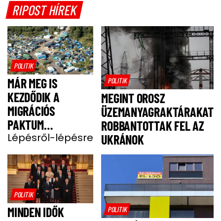
RIPOST HÍREK
POLITIK
MÁR MEG IS
POLITIK
KEZDŐDIK A
MEGINT OROSZ
MIGRÁCIÓS
ÜZEMANYAGRAKTÁRAKAT
PAKTUM
ROBBANTOTTAK FEL AZ
BEVEZETÉSE
Lépésről-lépésre
UKRÁNOK
POLITIK
MINDEN IDŐK
POLITIK