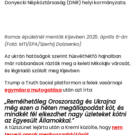
Donyecki Népköztársaság (DNR) helyi kormányzata.
Romos épületnél mentők Kijevben 2025. április 6-án
(Fotó: MTI/EPA/Szerhij Dolzsenko)
Az ukrán hatóságok szerint húsvéthétfő hajnalban
már robbanások rázták meg a keleti Mikolajiv városát,
és légiriadó szólalt meg Kijevben.​
Trump a Truth Social platformon a felek vasárnapi
egymásra mutogatása
után azt írta:
„Remélhetőleg Oroszország és Ukrajna
még ezen a héten megállapodást köt, és
mindkét fél elkezdhet nagy üzleteket kötni
az Egyesült Államokkal.”​
A tűzszünet lejárta után a Kreml közölte, hogy
nem
tervezi annak meghosszabbítását
.