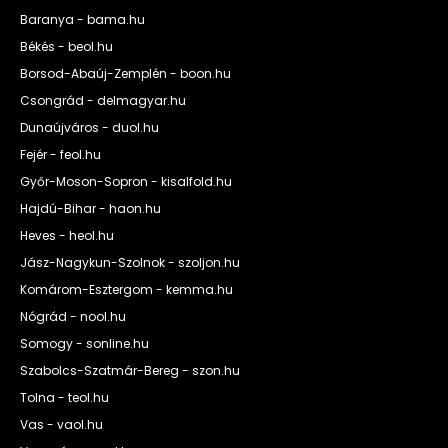
Baranya - bama.hu
Békés - beol.hu
Borsod-Abaúj-Zemplén - boon.hu
Csongrád - delmagyar.hu
Dunaújváros - duol.hu
Fejér - feol.hu
Győr-Moson-Sopron - kisalfold.hu
Hajdú-Bihar - haon.hu
Heves - heol.hu
Jász-Nagykun-Szolnok - szoljon.hu
Komárom-Esztergom - kemma.hu
Nógrád - nool.hu
Somogy - sonline.hu
Szabolcs-Szatmár-Bereg - szon.hu
Tolna - teol.hu
Vas - vaol.hu