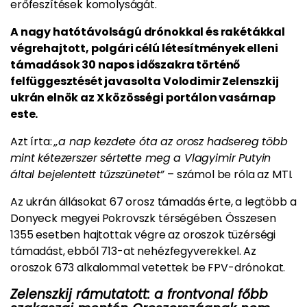
erőfeszítések komolyságát.​
A nagy hatótávolságú drónokkal és rakétákkal
végrehajtott, polgári célú létesítmények elleni
támadások 30 napos időszakra történő
felfüggesztését javasolta Volodimir Zelenszkij
ukrán elnök az X közösségi portálon vasárnap
este.
Azt írta:
„a nap kezdete óta az orosz hadsereg több
mint kétezerszer sértette meg a Vlagyimir Putyin
által bejelentett tűzszünetet”
– számol be róla az MTI.
Az ukrán állásokat 67 orosz támadás érte, a legtöbb a
Donyeck megyei Pokrovszk térségében. Összesen
1355 esetben hajtottak végre az oroszok tüzérségi
támadást, ebből 713-at nehézfegyverekkel. Az
oroszok 673 alkalommal vetettek be FPV-drónokat.
Zelenszkij rámutatott: a frontvonal főbb