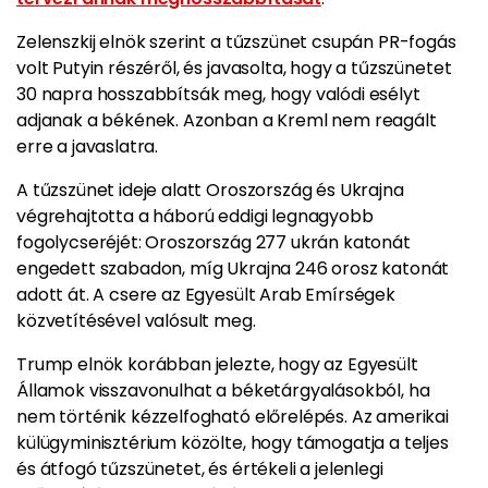
Zelenszkij elnök szerint a tűzszünet csupán PR-fogás
volt Putyin részéről, és javasolta, hogy a tűzszünetet
30 napra hosszabbítsák meg, hogy valódi esélyt
adjanak a békének. Azonban a Kreml nem reagált
erre a javaslatra.​
A tűzszünet ideje alatt Oroszország és Ukrajna
végrehajtotta a háború eddigi legnagyobb
fogolycseréjét: Oroszország 277 ukrán katonát
engedett szabadon, míg Ukrajna 246 orosz katonát
adott át. A csere az Egyesült Arab Emírségek
közvetítésével valósult meg.​
Trump elnök korábban jelezte, hogy az Egyesült
Államok visszavonulhat a béketárgyalásokból, ha
nem történik kézzelfogható előrelépés. Az amerikai
külügyminisztérium közölte, hogy támogatja a teljes
és átfogó tűzszünetet, és értékeli a jelenlegi