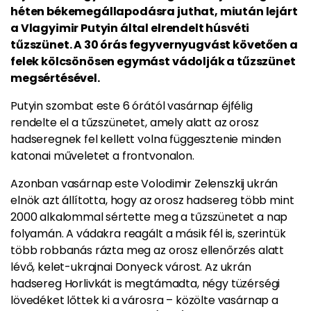
héten békemegállapodásra juthat, miután lejárt
a Vlagyimir Putyin által elrendelt húsvéti
tűzszünet. A 30 órás fegyvernyugvást követően a
felek kölcsönösen egymást vádolják a tűzszünet
megsértésével.
Putyin szombat este 6 órától vasárnap éjfélig
rendelte el a tűzszünetet, amely alatt az orosz
hadseregnek fel kellett volna függesztenie minden
katonai műveletet a frontvonalon.
Azonban vasárnap este Volodimir Zelenszkij ukrán
elnök azt állította, hogy az orosz hadsereg több mint
2000 alkalommal sértette meg a tűzszünetet a nap
folyamán. A vádakra reagált a másik fél is, szerintük
több robbanás rázta meg az orosz ellenőrzés alatt
lévő, kelet-ukrajnai Donyeck várost. Az ukrán
hadsereg Horlivkát is megtámadta, négy tüzérségi
lövedéket lőttek ki a városra – közölte vasárnap a