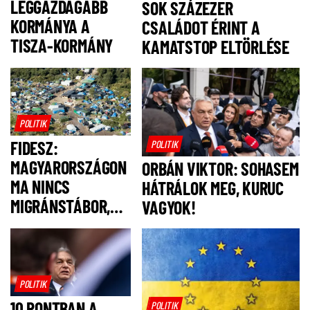
LEGGAZDAGABB
SOK SZÁZEZER
KORMÁNYA A
CSALÁDOT ÉRINT A
TISZA-KORMÁNY
KAMATSTOP ELTÖRLÉSE
POLITIK
FIDESZ:
POLITIK
MAGYARORSZÁGON
ORBÁN VIKTOR: SOHASEM
MA NINCS
HÁTRÁLOK MEG, KURUC
MIGRÁNSTÁBOR,
VAGYOK!
FELSZÓLÍTJUK
MAGYAR PÉTERT,
HOGY NE IS
LEGYEN!
POLITIK
10 PONTBAN A
POLITIK