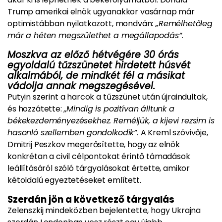
Trump amerikai elnök ugyanakkor vasárnap már
optimistábban nyilatkozott, mondván:
„Remélhetőleg
már a héten megszülethet a megállapodás”.
Moszkva az előző hétvégére 30 órás
egyoldalú tűzszünetet hirdetett húsvét
alkalmából, de mindkét fél a másikat
vádolja annak megszegésével.
Putyin szerint a harcok a tűzszünet után újraindultak,
és hozzátette:
„Mindig is pozitívan álltunk a
békekezdeményezésekhez. Reméljük, a kijevi rezsim is
hasonló szellemben gondolkodik”.
A Kreml szóvivője,
Dmitrij Peszkov megerősítette, hogy az elnök
konkrétan a civil célpontokat érintő támadások
leállításáról szóló tárgyalásokat értette, amikor
kétoldalú egyeztetéseket említett.
Szerdán jön a következő tárgyalás
Zelenszkij mindeközben bejelentette, hogy Ukrajna