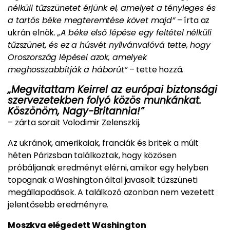
nélküli tűzszünetet érjünk el, amelyet a tényleges és
a tartós béke megteremtése követ majd”
– írta az
ukrán elnök.
„A béke első lépése egy feltétel nélküli
tűzszünet, és ez a húsvét nyilvánvalóvá tette, hogy
Oroszország lépései azok, amelyek
meghosszabbítják a háborút”
– tette hozzá.
„Megvitattam Keirrel az európai biztonsági
szervezetekben folyó közös munkánkat.
Köszönöm, Nagy-Britannia!”
– zárta sorait Volodimir Zelenszkij.
Az ukránok, amerikaiak, franciák és britek a múlt
héten Párizsban találkoztak, hogy közösen
próbáljanak eredményt elérni, amikor egy helyben
topognak a Washington által javasolt tűzszüneti
megállapodások. A találkozó azonban nem vezetett
jelentősebb eredményre.
Moszkva elégedett Washington