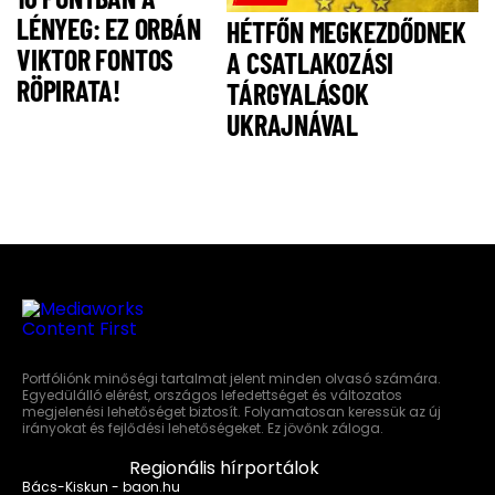
LÉNYEG: EZ ORBÁN
HÉTFŐN MEGKEZDŐDNEK
VIKTOR FONTOS
A CSATLAKOZÁSI
RÖPIRATA!
TÁRGYALÁSOK
UKRAJNÁVAL
Portfóliónk minőségi tartalmat jelent minden olvasó számára.
Egyedülálló elérést, országos lefedettséget és változatos
megjelenési lehetőséget biztosít. Folyamatosan keressük az új
irányokat és fejlődési lehetőségeket. Ez jövőnk záloga.
Regionális hírportálok
Bács-Kiskun - baon.hu