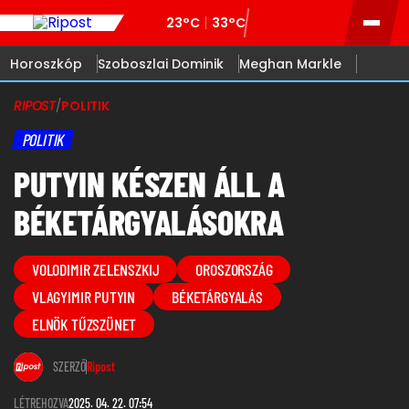
23°C
33°C
Horoszkóp
Szoboszlai Dominik
Meghan Markle
RIPOST
/
POLITIK
POLITIK
PUTYIN KÉSZEN ÁLL A
BÉKETÁRGYALÁSOKRA
VOLODIMIR ZELENSZKIJ
OROSZORSZÁG
VLAGYIMIR PUTYIN
BÉKETÁRGYALÁS
ELNÖK TŰZSZÜNET
SZERZŐ
Ripost
LÉTREHOZVA
2025. 04. 22. 07:54