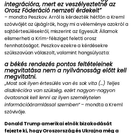
integrációra, mert ez veszélyeztetné az
Orosz Föderáció nemzeti érdekeit”
– mondta Peszkov. Arról is kérdezték hétfőn a Kreml
szóvivőjét az újságírók, hogy mi a véleménye azokról a
sajtóértesülésekről, miszerint az Egyesült Államok
elismerheti a Krím-félsziget feletti orosz
fennhatóságot. Peszkov ezekre a kérdésekre
szűkszavúan válaszolt, valamint hangsúlyozta:
a békés rendezés pontos feltételeinek
megvitatása nem a nyilvánosság előtt kell
megvitatni.
„
Most sok ilyen értesülés van és sok vita (…) Teljes
diszkrécióra van szükség, ezért nagyon-nagyon
óvatosnak kell lenni az ilyen személytelen
információáramlással szemben
” – mondta a Kreml
szóvivője.
Donald Trump amerikai elnök bizakodását
fejezte ki, hogy Oroszország és Ukrajna még a