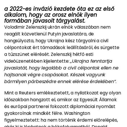
a 2022-es invázió kezdete óta ez az első
alkalom, hogy az orosz elnök ilyen
formában javasolt tárgyalást.
Volodimir Zelenszkij ukrán elnök válaszában nem
reagált közvetlenül Putyin javaslatára, de
hangsúlyozta, hogy Ukrajna kész tárgyalni a civil
célpontokat ért támadások leállításáról, és sürgette
a tűzszünet elérését. Zelenszkij hétfő esti
videóüzenetében kijelentette:
„Ukrajna fenntartja
javaslatát, hogy legalább a civil célpontok ellen ne
hajtsanak végre csapásokat. Készek vagyunk
bármilyen párbeszédre ennek elérése érdekében”.
Mint a Reuters emlékeztetett, a nyilatkozat egy olyan
időszakban hangzott el, amikor az Egyesült Államok
és európai partnerei fokozott diplomáciai nyomást
gyakorolnak mindkét félre. Washington
figyelmeztetett: ha nem történik érdemi előrelépés,
akár ki is léphetnek a békefolyamatból. Donald