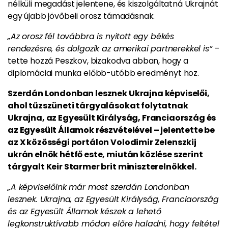
nélküli megadást jelentene, és kiszolgáltatná Ukrajnát
egy újabb jövőbeli orosz támadásnak.
„Az orosz fél továbbra is nyitott egy békés
rendezésre, és dolgozik az amerikai partnerekkel is”
–
tette hozzá Peszkov, bizakodva abban, hogy a
diplomáciai munka előbb-utóbb eredményt hoz.
Szerdán Londonban lesznek Ukrajna képviselői,
ahol tűzszüneti tárgyalásokat folytatnak
Ukrajna, az Egyesült Királyság, Franciaország és
az Egyesült Államok részvételével – jelentette be
az X közösségi portálon Volodimir Zelenszkij
ukrán elnök hétfő este, miután közlése szerint
tárgyalt Keir Starmer brit miniszterelnökkel.
„A képviselőink már most szerdán Londonban
lesznek. Ukrajna, az Egyesült Királyság, Franciaország
és az Egyesült Államok készek a lehető
legkonstruktívabb módon előre haladni, hogy feltétel