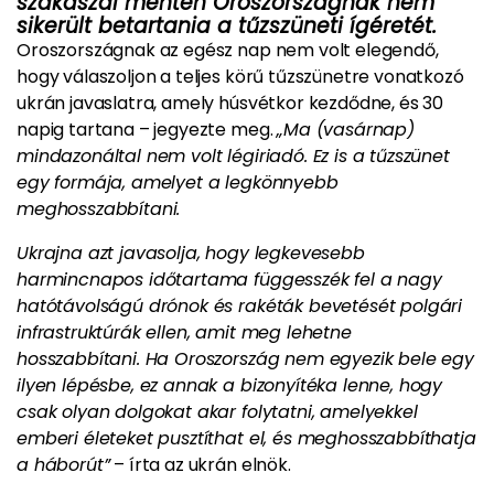
szakaszai mentén Oroszországnak nem
sikerült betartania a tűzszüneti ígéretét.
Oroszországnak az egész nap nem volt elegendő,
hogy válaszoljon a teljes körű tűzszünetre vonatkozó
ukrán javaslatra, amely húsvétkor kezdődne, és 30
napig tartana – jegyezte meg.
„Ma (vasárnap)
mindazonáltal nem volt légiriadó. Ez is a tűzszünet
egy formája, amelyet a legkönnyebb
meghosszabbítani.
Ukrajna azt javasolja, hogy legkevesebb
harmincnapos időtartama függesszék fel a nagy
hatótávolságú drónok és rakéták bevetését polgári
infrastruktúrák ellen, amit meg lehetne
hosszabbítani. Ha Oroszország nem egyezik bele egy
ilyen lépésbe, ez annak a bizonyítéka lenne, hogy
csak olyan dolgokat akar folytatni, amelyekkel
emberi életeket pusztíthat el, és meghosszabbíthatja
a háborút”
– írta az ukrán elnök.