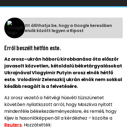
Itt állíthatja be, hogy a Google keresőben
elsők között legyen a Ripost
Erről beszélt hétfőn este.
Az orosz–ukrán háború kirobbanása óta először
javasolt közvetlen, kétoldalú béketárgyalásokat
Ukrajnával Vlagyimir Putyin orosz elnök hétfő
este. Volodimir Zelenszkij ukrán elnök nem sokkal
később reagált is a felvetésére.
Az orosz vezető a hétvégi húsvéti tűzszünetet
követően nyilatkozott arról, hogy Moszkva nyitott
mindenféle békekezdeményezésre, és reméli, hogy
Kijev is hasonlóképpen áll a kérdéshez – közölte a
Reuters
. Hozzátették: