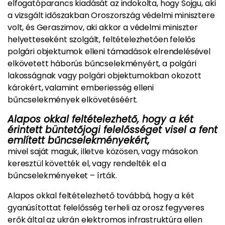
elfogatóparancs kiadását az indokolta, hogy Sojgu, aki
a vizsgált időszakban Oroszország védelmi minisztere
volt, és Geraszimov, aki akkor a védelmi miniszter
helyetteseként szolgált, feltételezhetően felelős
polgári objektumok elleni támadások elrendelésével
elkövetett háborús bűncselekményért, a polgári
lakosságnak vagy polgári objektumokban okozott
károkért, valamint emberiesség elleni
bűncselekmények elkövetéséért.
Alapos okkal feltételezhető, hogy a két
érintett büntetőjogi felelősséget visel a fent
említett bűncselekményekért,
mivel saját maguk, illetve közösen, vagy másokon
keresztül követték el, vagy rendelték el a
bűncselekményeket – írták.
Alapos okkal feltételezhető továbbá, hogy a két
gyanúsítottat felelősség terheli az orosz fegyveres
erők által az ukrán elektromos infrastruktúra ellen