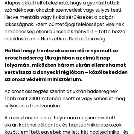
Alapos okkal feltételezhető, hogy a gyanúsítottak
szándékosan okoztak szenvedést vagy súlyos testi,
illetve mentális vagy fizikai sérüléseket a polgári
lakosságnak. Ezért büntetőjogi felelősséget viselnek
emberiesség elleni bűncselekményért – tette hozzá
indoklásában a Nemzetközi Büntetőbíróság.
Hatból négy frontszakaszon előre nyomult az
orosz hadsereg Ukrajnában az elmúlt nap
folyamán, miközben három ukrán ellenrohamot
vert vissza a donyecki régióban – közölte kedden
az orosz védelmi minisztérium.
Az orosz összegzés szerint az ukrán hadseregnek
több mint 2300 katonája esett el vagy sebesült meg
súlyosan a frontvonalon.
A minisztérium a nap folyamán megsemmisített
ukrán katonai célpontok és haditechnikai eszközök
között említett egyebek mellett két haditechnika- és