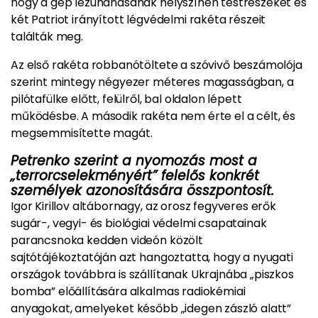
hogy a gép lezuhanásának helyszínén testrészeket és
két Patriot irányított légvédelmi rakéta részeit
találták meg.
Az első rakéta robbanótöltete a szóvivő beszámolója
szerint mintegy négyezer méteres magasságban, a
pilótafülke előtt, felülről, bal oldalon lépett
működésbe. A második rakéta nem érte el a célt, és
megsemmisítette magát.
Petrenko szerint a nyomozás most a
„terrorcselekményért” felelős konkrét
személyek azonosítására összpontosít.
Igor Kirillov altábornagy, az orosz fegyveres erők
sugár-, vegyi- és biológiai védelmi csapatainak
parancsnoka kedden videón közölt
sajtótájékoztatóján azt hangoztatta, hogy a nyugati
országok továbbra is szállítanak Ukrajnába „piszkos
bomba” előállítására alkalmas radiokémiai
anyagokat, amelyeket később „idegen zászló alatt”