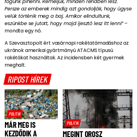
fogunk pihenni. Reméljük, minden rendben lesz.
Persze az emberek mindig azt gondolják, hogy úgyse
velük történik meg a baj. Amikor elindultunk,
eszünkbe se jutott, hogy majd ijesztő lesz itt lenni
” –
mondta egy nő.
A Szevasztopolt ért vasárnapi rakétatámadáshoz az
ukránok amerikai gyártmányú ATACMS típusú
rakétákat használtak. Az incidensben két gyermek
meghalt.
RIPOST HÍREK
POLITIK
MÁR MEG IS
POLITIK
KEZDŐDIK A
MEGINT OROSZ