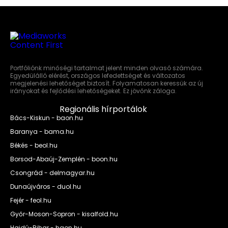
Portfóliónk minőségi tartalmat jelent minden olvasó számára.
Egyedülálló elérést, országos lefedettséget és változatos
megjelenési lehetőséget biztosít. Folyamatosan keressük az új
irányokat és fejlődési lehetőségeket. Ez jövőnk záloga.
Regionális hírportálok
Bács-Kiskun - baon.hu
Baranya - bama.hu
Békés - beol.hu
Borsod-Abaúj-Zemplén - boon.hu
Csongrád - delmagyar.hu
Dunaújváros - duol.hu
Fejér - feol.hu
Győr-Moson-Sopron - kisalfold.hu
Hajdú-Bihar - haon.hu