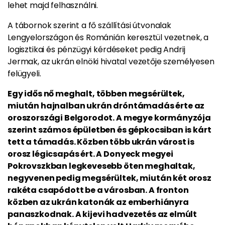
lehet majd felhasználni.
A tábornok szerint a fő szállítási útvonalak
Lengyelországon és Románián keresztül vezetnek, a
logisztikai és pénzügyi kérdéseket pedig Andrij
Jermak, az ukrán elnöki hivatal vezetője személyesen
felügyeli.
Egy idős nő meghalt, többen megsérültek,
miután hajnalban ukrán dróntámadás érte az
oroszországi Belgorodot. A megye kormányzója
szerint számos épületben és gépkocsiban is kárt
tett a támadás. Közben több ukrán várost is
orosz légicsapás ért. A Donyeck megyei
Pokrovszkban legkevesebb öten meghaltak,
negyvenen pedig megsérültek, miután két orosz
rakéta csapódott be a városban. A fronton
közben az ukrán katonák az emberhiányra
panaszkodnak. A kijevi hadvezetés az elmúlt