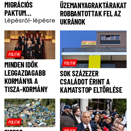
MIGRÁCIÓS
ÜZEMANYAGRAKTÁRAKAT
PAKTUM
ROBBANTOTTAK FEL AZ
BEVEZETÉSE
Lépésről-lépésre
UKRÁNOK
POLITIK
MINDEN IDŐK
POLITIK
LEGGAZDAGABB
SOK SZÁZEZER
KORMÁNYA A
CSALÁDOT ÉRINT A
TISZA-KORMÁNY
KAMATSTOP ELTÖRLÉSE
POLITIK
POLITIK