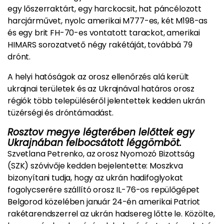
egy lőszerraktárt, egy harckocsit, hat páncélozott
harcjárművet, nyolc amerikai M777-es, két M198-as
és egy brit FH-70-es vontatott tarackot, amerikai
HIMARS sorozatvető négy rakétáját, továbbá 79
drónt.
A helyi hatóságok az orosz ellenőrzés alá került
ukrajnai területek és az Ukrajnával határos orosz
régiók több településéről jelentettek kedden ukrán
tüzérségi és dróntámadást.
Rosztov megye légterében lelőttek egy
Ukrajnában felbocsátott léggömböt.
Szvetlana Petrenko, az orosz Nyomozó Bizottság
(SZK) szóvivője kedden bejelentette: Moszkva
bizonyítani tudja, hogy az ukrán hadifoglyokat
fogolycserére szállító orosz IL-76-os repülőgépet
Belgorod közelében január 24-én amerikai Patriot
rakétarendszerrel az ukrán hadsereg lőtte le. Közölte,