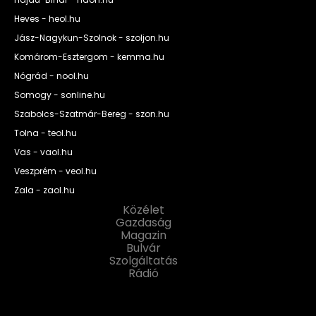
Heves - heol.hu
Jász-Nagykun-Szolnok - szoljon.hu
Komárom-Esztergom - kemma.hu
Nógrád - nool.hu
Somogy - sonline.hu
Szabolcs-Szatmár-Bereg - szon.hu
Tolna - teol.hu
Vas - vaol.hu
Veszprém - veol.hu
Zala - zaol.hu
Közélet
Gazdaság
Magazin
Bulvár
Szolgáltatás
Rádió