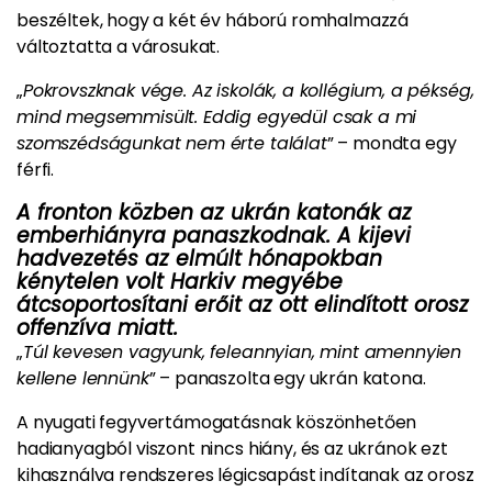
beszéltek, hogy a két év háború romhalmazzá
változtatta a városukat.
„
Pokrovszknak vége. Az iskolák, a kollégium, a pékség,
mind megsemmisült. Eddig egyedül csak a mi
szomszédságunkat nem érte találat
” – mondta egy
férfi.
A fronton közben az ukrán katonák az
emberhiányra panaszkodnak. A kijevi
hadvezetés az elmúlt hónapokban
kénytelen volt Harkiv megyébe
átcsoportosítani erőit az ott elindított orosz
offenzíva miatt.
„
Túl kevesen vagyunk, feleannyian, mint amennyien
kellene lennünk
” – panaszolta egy ukrán katona.
A nyugati fegyvertámogatásnak köszönhetően
hadianyagból viszont nincs hiány, és az ukránok ezt
kihasználva rendszeres légicsapást indítanak az orosz