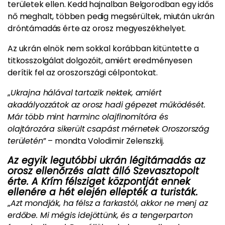
területek ellen. Kedd hajnalban Belgorodban egy idős
nő meghalt, többen pedig megsérültek, miután ukrán
dróntámadás érte az orosz megyeszékhelyet.
Az ukrán elnök nem sokkal korábban kitüntette a
titkosszolgálat dolgozóit, amiért eredményesen
derítik fel az oroszországi célpontokat.
„
Ukrajna hálával tartozik nektek, amiért
akadályozzátok az orosz hadi gépezet működését.
Már több mint harminc olajfinomítóra és
olajtározóra sikerült csapást mérnetek Oroszország
területén
” – mondta Volodimir Zelenszkij.
Az egyik legutóbbi ukrán légitámadás az
orosz ellenőrzés alatt álló Szevasztopolt
érte. A Krím félsziget központját ennek
ellenére a hét elején ellepték a turisták.
„
Azt mondják, ha félsz a farkastól, akkor ne menj az
erdőbe. Mi mégis idejöttünk, és a tengerparton