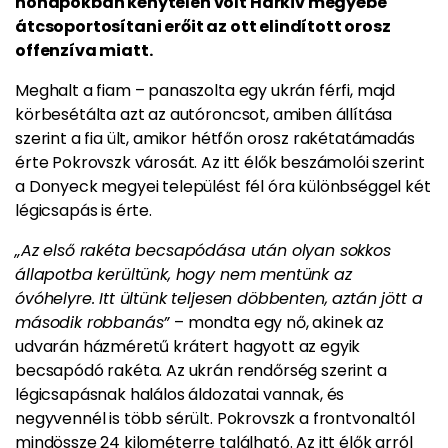
hónapokban kénytelen volt Harkiv megyébe
átcsoportosítani erőit az ott elindított orosz
offenzíva miatt.
Meghalt a fiam – panaszolta egy ukrán férfi, majd
körbesétálta azt az autóroncsot, amiben állítása
szerint a fia ült, amikor hétfőn orosz rakétatámadás
érte Pokrovszk városát. Az itt élők beszámolói szerint
a Donyeck megyei települést fél óra különbséggel két
légicsapás is érte.
„Az első rakéta becsapódása után olyan sokkos
állapotba kerültünk, hogy nem mentünk az
óvóhelyre. Itt ültünk teljesen döbbenten, aztán jött a
második robbanás”
– mondta egy nő, akinek az
udvarán házméretű krátert hagyott az egyik
becsapódó rakéta. Az ukrán rendőrség szerint a
légicsapásnak halálos áldozatai vannak, és
negyvennél is több sérült. Pokrovszk a frontvonaltól
mindössze 24 kilométerre található. Az itt élők arról