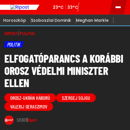
23°C
33°C
Horoszkóp
Szoboszlai Dominik
Meghan Markle
RIPOST
/
POLITIK
POLITIK
ELFOGATÓPARANCS A KORÁBBI
OROSZ VÉDELMI MINISZTER
ELLEN
OROSZ-UKRÁN HÁBORÚ
SZERGEJ SOJGU
VALERIJ GERASZIMOV
SZERZŐ
Ripost