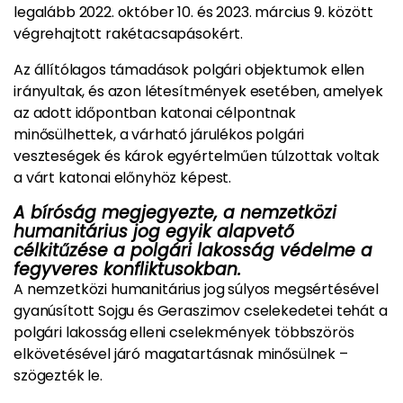
legalább 2022. október 10. és 2023. március 9. között
végrehajtott rakétacsapásokért.
Az állítólagos támadások polgári objektumok ellen
irányultak, és azon létesítmények esetében, amelyek
az adott időpontban katonai célpontnak
minősülhettek, a várható járulékos polgári
veszteségek és károk egyértelműen túlzottak voltak
a várt katonai előnyhöz képest.
A bíróság megjegyezte, a nemzetközi
humanitárius jog egyik alapvető
célkitűzése a polgári lakosság védelme a
fegyveres konfliktusokban.
A nemzetközi humanitárius jog súlyos megsértésével
gyanúsított Sojgu és Geraszimov cselekedetei tehát a
polgári lakosság elleni cselekmények többszörös
elkövetésével járó magatartásnak minősülnek –
szögezték le.