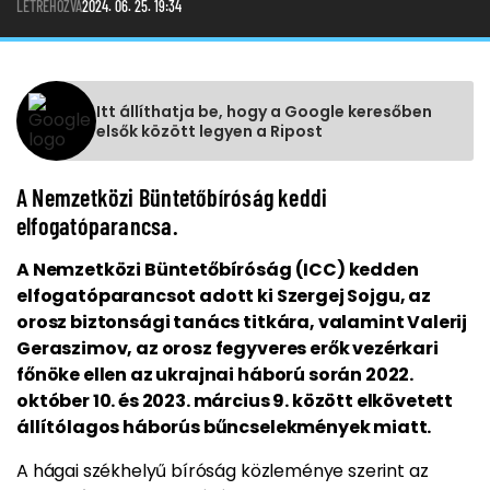
LÉTREHOZVA
2024. 06. 25. 19:34
Itt állíthatja be, hogy a Google keresőben
elsők között legyen a Ripost
A Nemzetközi Büntetőbíróság keddi
elfogatóparancsa.
A Nemzetközi Büntetőbíróság (ICC) kedden
elfogatóparancsot adott ki Szergej Sojgu, az
orosz biztonsági tanács titkára, valamint Valerij
Geraszimov, az orosz fegyveres erők vezérkari
főnöke ellen az ukrajnai háború során 2022.
október 10. és 2023. március 9. között elkövetett
állítólagos háborús bűncselekmények miatt.
A hágai székhelyű bíróság közleménye szerint az