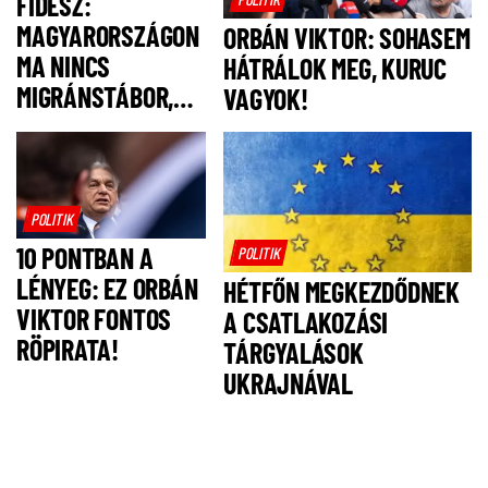
FIDESZ:
MAGYARORSZÁGON
ORBÁN VIKTOR: SOHASEM
MA NINCS
HÁTRÁLOK MEG, KURUC
MIGRÁNSTÁBOR,
VAGYOK!
FELSZÓLÍTJUK
MAGYAR PÉTERT,
HOGY NE IS
LEGYEN!
POLITIK
10 PONTBAN A
POLITIK
LÉNYEG: EZ ORBÁN
HÉTFŐN MEGKEZDŐDNEK
VIKTOR FONTOS
A CSATLAKOZÁSI
RÖPIRATA!
TÁRGYALÁSOK
UKRAJNÁVAL