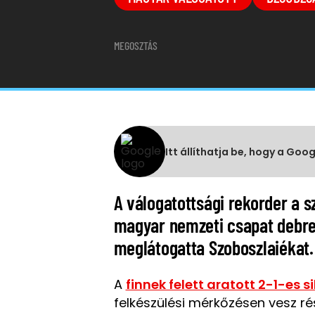
MEGOSZTÁS
Itt állíthatja be, hogy a Goo
A válogatottsági rekorder a s
magyar nemzeti csapat debre
meglátogatta Szoboszlaiékat.
A
finnek felett aratott 2-1-es si
felkészülési mérkőzésen vesz ré