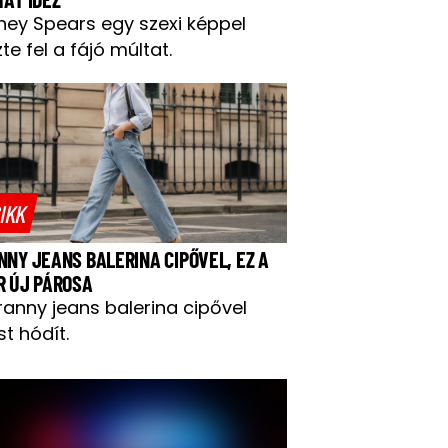
tney Spears egy szexi képpel
te fel a fájó múltat.
IKK
NNY JEANS BALERINA CIPŐVEL, EZ A
R ÚJ PÁROSA
ranny jeans balerina cipővel
t hódít.