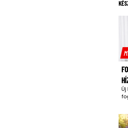
KÉS
M
F
HÍ
Új
fo