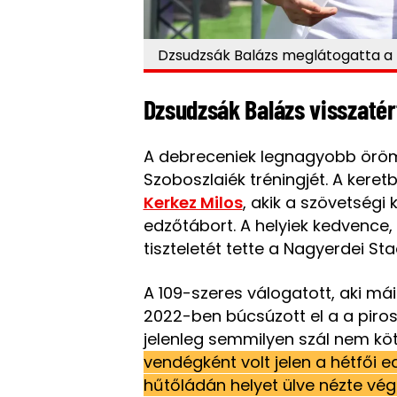
Dzsudzsák Balázs meglátogatta a
Dzsudzsák Balázs visszatér
A debreceniek legnagyobb örömé
Szoboszlaiék tréningjét. A keret
Kerkez Milos
, akik a szövetségi
edzőtábort. A helyiek kedvence,
tiszteletét tette a Nagyerdei St
A 109-szeres válogatott, aki m
2022-ben búcsúzott el a a piro
jelenleg semmilyen szál nem köt
vendégként volt jelen a hétfői 
hűtőládán helyet ülve nézte vég