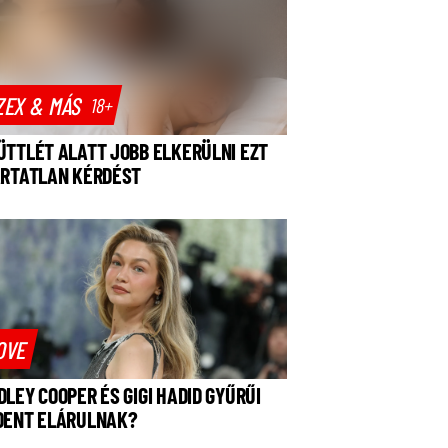
ZEX & MÁS
18+
ÜTTLÉT ALATT JOBB ELKERÜLNI EZT
ÁRTATLAN KÉRDÉST
OVE
DLEY COOPER ÉS GIGI HADID GYŰRŰI
DENT ELÁRULNAK?