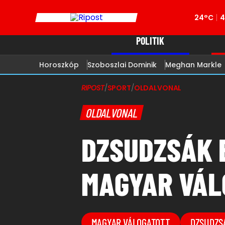
24°C
4
POLITIK
Horoszkóp
Szoboszlai Dominik
Meghan Markle
RIPOST
/
SPORT
/
OLDALVONAL
OLDALVONAL
DZSUDZSÁK 
MAGYAR VÁ
MAGYAR VÁLOGATOTT
DZSUDZS