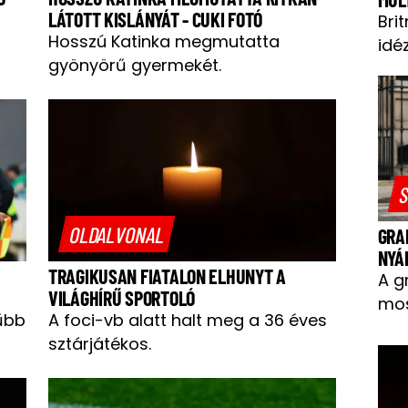
LÁTOTT KISLÁNYÁT - CUKI FOTÓ
Bri
Hosszú Katinka megmutatta
idéz
gyönyörű gyermekét.
S
OLDALVONAL
GRA
NYÁ
TRAGIKUSAN FIATALON ELHUNYT A
A g
VILÁGHÍRŰ SPORTOLÓ
mos
űbb
A foci-vb alatt halt meg a 36 éves
sztárjátékos.