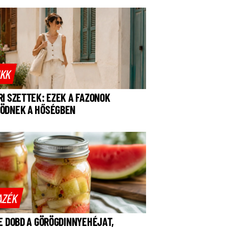
IKK
RI SZETTEK: EZEK A FAZONOK
ÖDNEK A HŐSÉGBEN
AZÉK
NE DOBD A GÖRÖGDINNYEHÉJAT,