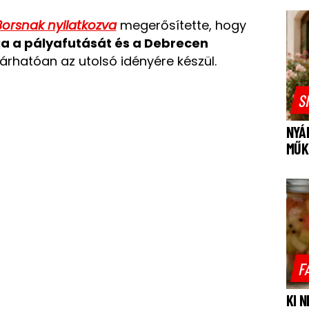
orsnak nyilatkozva
megerősítette, hogy
ja a pályafutását és a Debrecen
rhatóan az utolsó idényére készül.
S
NYÁ
MŰK
F
KI 