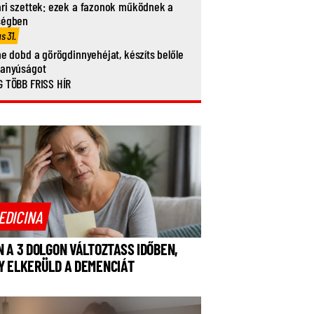
ri szettek: ezek a fazonok működnek a
ségben
us 31.
ne dobd a görögdinnyehéjat, készíts belőle
vanyúságot
 TÖBB FRISS HÍR
EDICINA
N A 3 DOLGON VÁLTOZTASS IDŐBEN,
Y ELKERÜLD A DEMENCIÁT