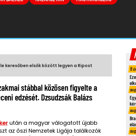
gle keresőben elsők között legyen a Ripost
11 ó
Eze
elk
zakmai stábbal közösen figyelte a
aug
ceni edzését. Dzsudzsák Balázs
Egy
kér
aug
Bra
ker
után a magyar válogatott újabb
elá
szt az őszi Nemzetek Ligája találkozók
aug