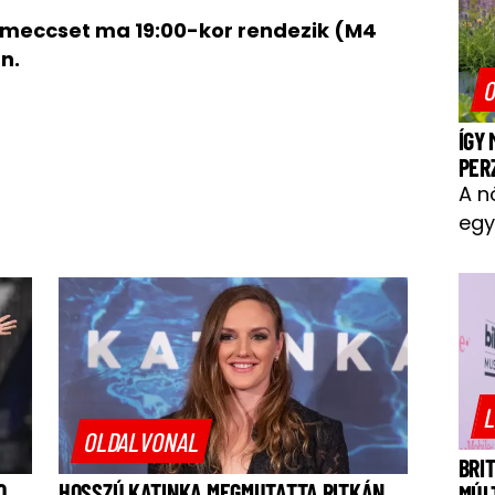
meccset ma 19:00-kor rendezik (M4
n.
O
ÍGY
PER
A n
egy
L
OLDALVONAL
BRI
O
HOSSZÚ KATINKA MEGMUTATTA RITKÁN
MÚL