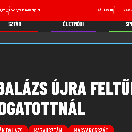
0°C
Ibolya névnapja
JÁTÉKOK
KER
SZTÁR
ÉLETMÓDI
SP
BALÁZS ÚJRA FELTŰ
LOGATOTTNÁL
ÁK BALÁZS
KAZAHSZTÁN
MAGYARORSZÁG