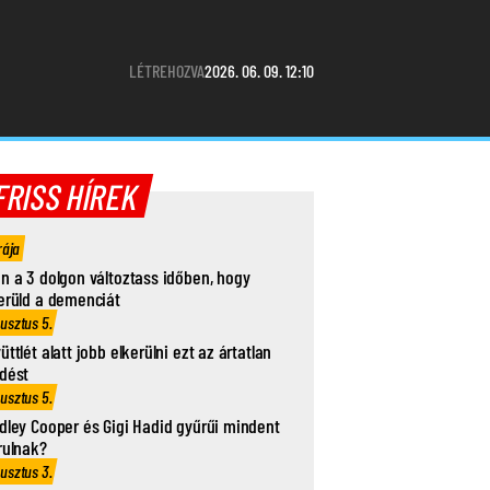
LÉTREHOZVA
2026. 06. 09. 12:10
FRISS HÍREK
rája
n a 3 dolgon változtass időben, hogy
erüld a demenciát
usztus 5.
üttlét alatt jobb elkerülni ezt az ártatlan
dést
usztus 5.
dley Cooper és Gigi Hadid gyűrűi mindent
rulnak?
usztus 3.