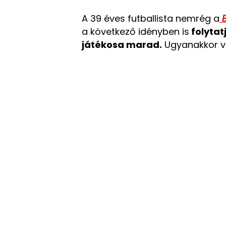
A 39 éves futballista nemrég a
B
a következő idényben is
folytat
játékosa marad.
Ugyanakkor vá