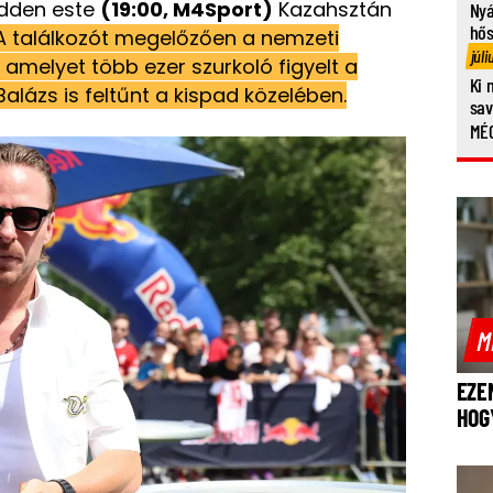
dden este
(19:00, M4Sport)
Kazahsztán
Nyá
hő
A találkozót megelőzően a nemzeti
júli
 amelyet több ezer szurkoló figyelt a
Ki 
alázs is feltűnt a kispad közelében.
sa
MÉG
M
EZE
HOG