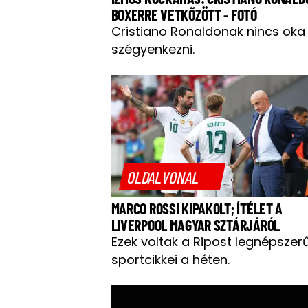
BOXERRE VETKŐZÖTT - FOTÓ
Cristiano Ronaldonak nincs oka
szégyenkezni.
OLDALVONAL
MARCO ROSSI KIPAKOLT; ÍTÉLET A
LIVERPOOL MAGYAR SZTÁRJÁRÓL
Ezek voltak a Ripost legnépszer
sportcikkei a héten.