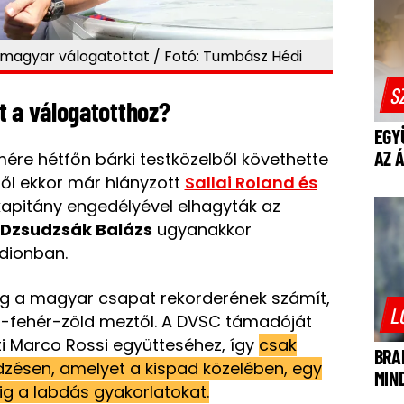
 magyar válogatottat / Fotó: Tumbász Hédi
S
t a válogatotthoz?
EGY
AZ 
re hétfőn bárki testközelből követhette
ből ekkor már hiányzott
Sallai Roland és
 kapitány engedélyével elhagyták az
Dzsudzsák Balázs
ugyanakkor
adionban.
áig a magyar csapat rekorderének számít,
L
s-fehér-zöld meztől. A DVSC támadóját
i Marco Rossi együtteséhez, így
csak
BRA
edzésen, amelyet a kispad közelében, egy
MIN
ig a labdás gyakorlatokat.