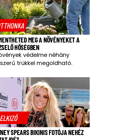
TTHONKA
 MENTHETED MEG A NÖVÉNYEKET A
ZSELŐ HŐSÉGBEN
övények védelme néhány
szerű trükkel megoldható.
ELKIZŐ
TNEY SPEARS BIKINIS FOTÓJA NEHÉZ
TAT IDÉZ