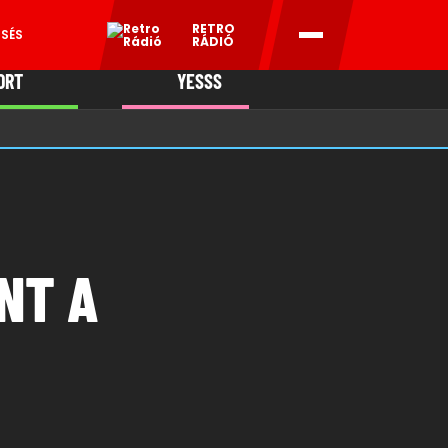
RETRO
ESÉS
RÁDIÓ
ORT
YESSS
MANI
NT A