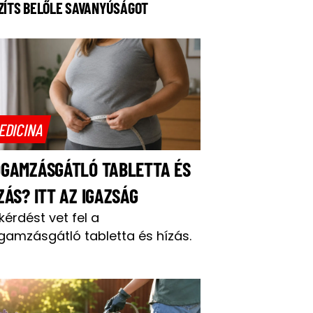
ZÍTS BELŐLE SAVANYÚSÁGOT
EDICINA
OGAMZÁSGÁTLÓ TABLETTA ÉS
ZÁS? ITT AZ IGAZSÁG
 kérdést vet fel a
gamzásgátló tabletta és hízás.