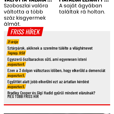
GYEREKEK ÁLMÁT
Szoboszlai valóra
TEHETSÉGES FOCISTA
A saját ágyában
váltotta a több
találtak rá holtan.
száz kisgyermek
álmát.
FRISS HÍREK
21 órája
Sztárpárok, akiknek a szerelme túlélte a világhírnevet
Tegnap, 9:58
Egyszerű őszibarackos süti, ami egyenesen isteni
augusztus 6.
Ezen a 3 dolgon változtass időben, hogy elkerüld a demenciát
augusztus 5.
Együttlét alatt jobb elkerülni ezt az ártatlan kérdést
augusztus 5.
Bradley Cooper és Gigi Hadid gyűrűi mindent elárulnak?
MÉG TÖBB FRISS HÍR