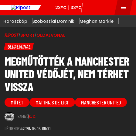
23°C
33°C
Horoszkóp
Szoboszlai Dominik
Meghan Markle
RIPOST
/
SPORT
/
OLDALVONAL
OLDALVONAL
MEGMŰTÖTTÉK A MANCHESTER
UNITED VÉDŐJÉT, NEM TÉRHET
VISSZA
MŰTÉT
MATTHIJS DE LIGT
MANCHESTER UNITED
SZERZŐ
K. C.
LÉTREHOZVA
2026. 05. 16. 09:00