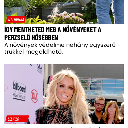
OTTHONKA
ÍGY MENTHETED MEG A NÖVÉNYEKET A
PERZSELŐ HŐSÉGBEN
A növények védelme néhány egyszerű
trükkel megoldható.
LELKIZŐ