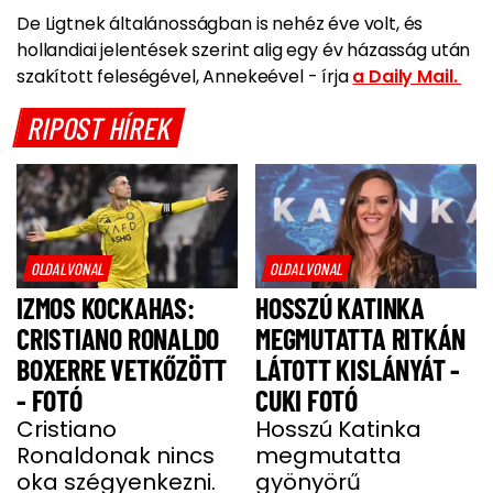
De Ligtnek általánosságban is nehéz éve volt, és
hollandiai jelentések szerint alig egy év házasság után
szakított feleségével, Annekeével - írja
a Daily Mail.
RIPOST HÍREK
OLDALVONAL
OLDALVONAL
IZMOS KOCKAHAS:
HOSSZÚ KATINKA
CRISTIANO RONALDO
MEGMUTATTA RITKÁN
BOXERRE VETKŐZÖTT
LÁTOTT KISLÁNYÁT -
- FOTÓ
CUKI FOTÓ
Cristiano
Hosszú Katinka
Ronaldonak nincs
megmutatta
oka szégyenkezni.
gyönyörű