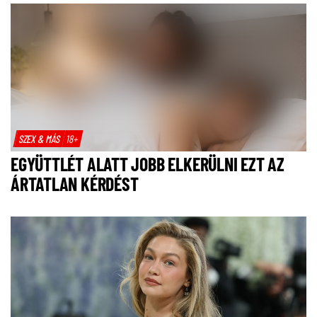
SZEX & MÁS
18+
EGYÜTTLÉT ALATT JOBB ELKERÜLNI EZT AZ
ÁRTATLAN KÉRDÉST