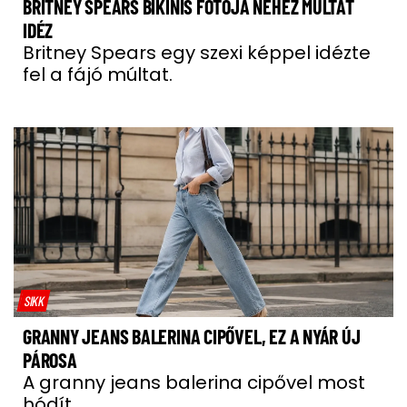
BRITNEY SPEARS BIKINIS FOTÓJA NEHÉZ MÚLTAT
IDÉZ
Britney Spears egy szexi képpel idézte
fel a fájó múltat.
SIKK
GRANNY JEANS BALERINA CIPŐVEL, EZ A NYÁR ÚJ
PÁROSA
A granny jeans balerina cipővel most
hódít.