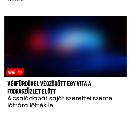
NÍNÓ
18+
VÉRFÜRDŐVEL VÉGZŐDÖTT EGY VITA A
FODRÁSZÜZLET ELŐTT
A családapát saját szerettei szeme
láttára lőtték le.