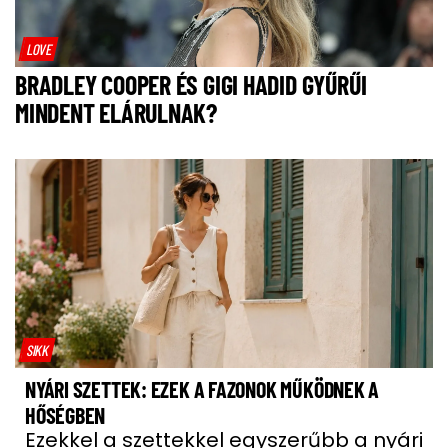
LOVE
BRADLEY COOPER ÉS GIGI HADID GYŰRŰI
MINDENT ELÁRULNAK?
SIKK
NYÁRI SZETTEK: EZEK A FAZONOK MŰKÖDNEK A
HŐSÉGBEN
Ezekkel a szettekkel egyszerűbb a nyári