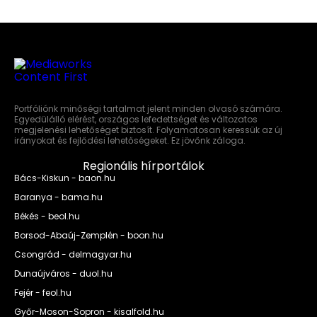
Portfóliónk minőségi tartalmat jelent minden olvasó számára.
Egyedülálló elérést, országos lefedettséget és változatos
megjelenési lehetőséget biztosít. Folyamatosan keressük az új
irányokat és fejlődési lehetőségeket. Ez jövőnk záloga.
Regionális hírportálok
Bács-Kiskun - baon.hu
Baranya - bama.hu
Békés - beol.hu
Borsod-Abaúj-Zemplén - boon.hu
Csongrád - delmagyar.hu
Dunaújváros - duol.hu
Fejér - feol.hu
Győr-Moson-Sopron - kisalfold.hu