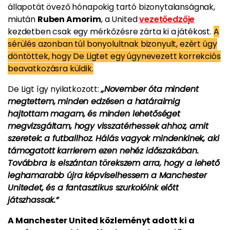
állapotát övező hónapokig tartó bizonytalanságnak,
miután
Ruben Amorim
, a United
vezetőedzője
kezdetben csak egy mérkőzésre zárta ki a játékost.
A
sérülés azonban túl bonyolultnak bizonyult, ezért úgy
döntöttek, hogy De Ligtet egy úgynevezett korrekciós
beavatkozásra küldik.
De Ligt így nyilatkozott:
„November óta mindent
megtettem, minden edzésen a határaimig
hajtottam magam, és minden lehetőséget
megvizsgáltam, hogy visszatérhessek ahhoz, amit
szeretek: a futballhoz. Hálás vagyok mindenkinek, aki
támogatott karrierem ezen nehéz időszakában.
Továbbra is elszántan törekszem arra, hogy a lehető
leghamarabb újra képviselhessem a Manchester
Unitedet, és a fantasztikus szurkolóink előtt
játszhassak.”
A Manchester United közleményt adott ki a