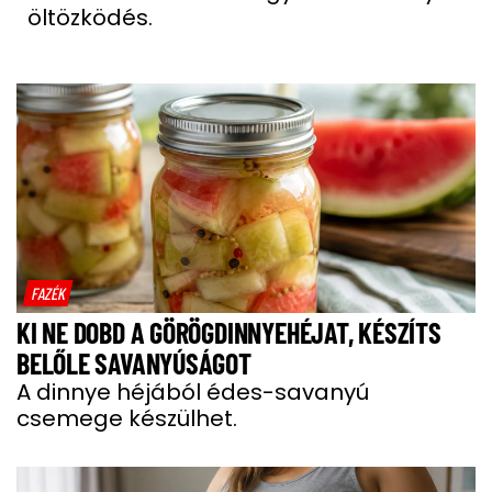
öltözködés.
FAZÉK
KI NE DOBD A GÖRÖGDINNYEHÉJAT, KÉSZÍTS
BELŐLE SAVANYÚSÁGOT
A dinnye héjából édes-savanyú
csemege készülhet.