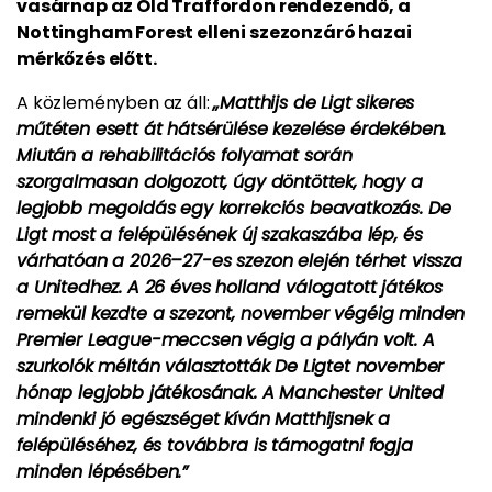
vasárnap az Old Traffordon rendezendő, a
Nottingham Forest elleni szezonzáró hazai
mérkőzés előtt.
A közleményben az áll:
„Matthijs de Ligt sikeres
műtéten esett át hátsérülése kezelése érdekében.
Miután a rehabilitációs folyamat során
szorgalmasan dolgozott, úgy döntöttek, hogy a
legjobb megoldás egy korrekciós beavatkozás. De
Ligt most a felépülésének új szakaszába lép, és
várhatóan a 2026–27-es szezon elején térhet vissza
a Unitedhez. A 26 éves holland válogatott játékos
remekül kezdte a szezont, november végéig minden
Premier League-meccsen végig a pályán volt. A
szurkolók méltán választották De Ligtet november
hónap legjobb játékosának. A Manchester United
mindenki jó egészséget kíván Matthijsnek a
felépüléséhez, és továbbra is támogatni fogja
minden lépésében.”