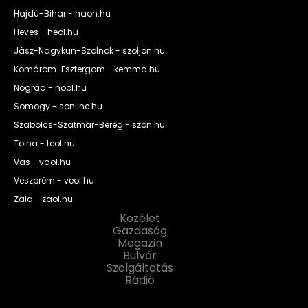
Hajdú-Bihar - haon.hu
Heves - heol.hu
Jász-Nagykun-Szolnok - szoljon.hu
Komárom-Esztergom - kemma.hu
Nógrád - nool.hu
Somogy - sonline.hu
Szabolcs-Szatmár-Bereg - szon.hu
Tolna - teol.hu
Vas - vaol.hu
Veszprém - veol.hu
Zala - zaol.hu
Közélet
Gazdaság
Magazin
Bulvár
Szolgáltatás
Rádió