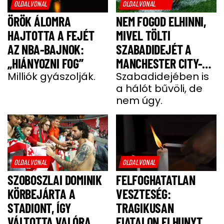
OLDALVONAL
OLDALVONAL
ÖRÖK ÁLOMRA
NEM FOGOD ELHINNI,
HAJTOTTA A FEJÉT
MIVEL TÖLTI
AZ NBA-BAJNOK:
SZABADIDEJÉT A
„HIÁNYOZNI FOG”
MANCHESTER CITY-
Milliók gyászolják.
SZTÁRJA
Szabadidejében is
a hálót bűvöli, de
nem úgy.
OLDALVONAL
OLDALVONAL
SZOBOSZLAI DOMINIK
FELFOGHATATLAN
KÖRBEJÁRTA A
VESZTESÉG:
STADIONT, ÍGY
TRAGIKUSAN
VÁLTOTTA VALÓRA A
FIATALON ELHUNYT A