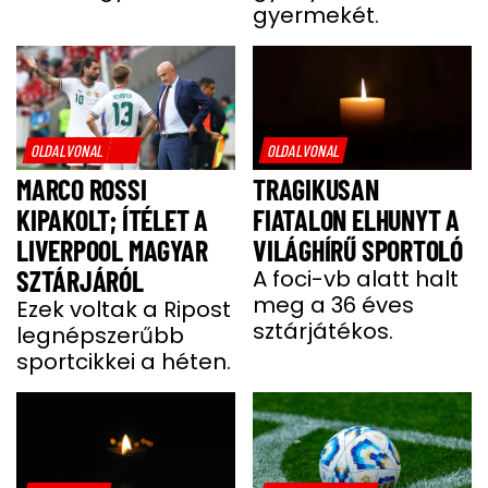
gyermekét.
OLDALVONAL
OLDALVONAL
MARCO ROSSI
TRAGIKUSAN
KIPAKOLT; ÍTÉLET A
FIATALON ELHUNYT A
LIVERPOOL MAGYAR
VILÁGHÍRŰ SPORTOLÓ
SZTÁRJÁRÓL
A foci-vb alatt halt
meg a 36 éves
Ezek voltak a Ripost
sztárjátékos.
legnépszerűbb
sportcikkei a héten.